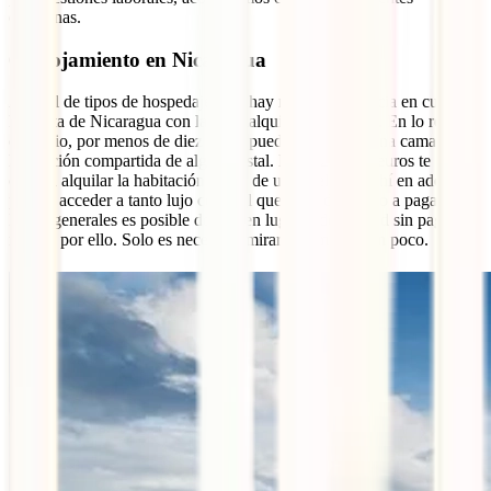
oportunas.
6. Alojamiento en Nicaragua
A nivel de tipos de hospedajes, no hay mucha diferencia en cuanto a
la oferta de Nicaragua con la de cualquier país vecino. En lo relativo
el precio, por menos de diez euros puedes encontrar una cama en la
habitación compartida de algún hostal. Entre 20 y 40 euros te
costará alquilar la habitación doble de un hotel, y de ahí en adelante
podrás acceder a tanto lujo como el que estés dispuesto a pagar. En
líneas generales es posible dormir en lugares de calidad sin pagar
mucho por ello. Solo es necesario mirar y comparar un poco.