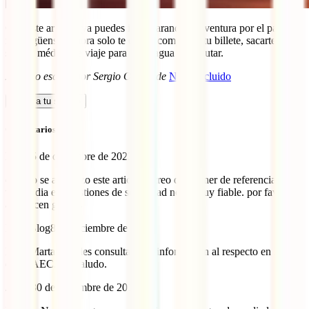
Con este artículo ya puedes ir preparando tu aventura por el país
nicaragüense. Ahora solo te queda comprarte tu billete, sacarte el
seguro médico de viaje para Nicaragua y disfrutar.
Artículo escrito por Sergio Otegui de
Nada Incluido
Calcula tu seguro
Comentarios (7)
Marta
5 de diciembre de 2023
cuando se actualizo este articulo? creo que poner de referencia a
wikipedia en cuestiones de seguridad no es muy fiable. por favor
actualicen gracias
IATI Blog
8 de diciembre de 2023
Hola Marta. Puedes consultar más información al respecto en la web
del MAEC. Un saludo.
Jonay
30 de diciembre de 2019