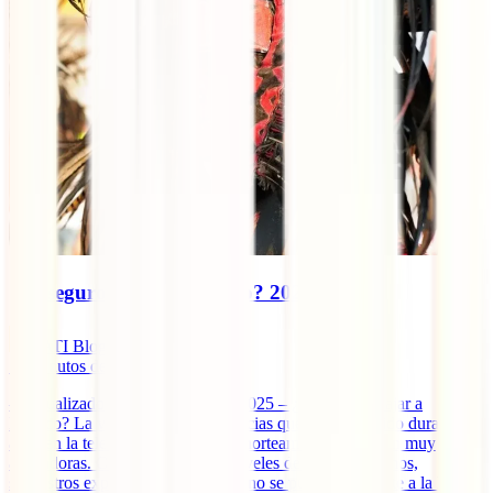
¿Es seguro viajar a México? 2025
IATI Blog
12
minutos de lectura
– Actualizado el 22 de agosto de 2025 – ¿Es seguro viajar a
México? La verdad es que las noticias que han aparecido durante
años en la televisión sobre el país norteamericano no son muy
alentadoras. Ciudades con altos niveles de violencia, timos,
secuestros exprés… Sin embargo, no se puede ser tajante a la hora