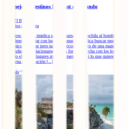
Los mejores destinos low cost del mundo
IATI Blog
4
minutos de lectura
Viajar low cost no implica solo cargarse una mochila al hombro.
Normalmente, viajar con bajo presupuesto implica buscar modo más
económico de viajar pero también recorrer países de una manera
independiente y relacionarse de una forma estrecha con los locales.
Por todo ello, hay lugares más recomendables si lo que quieres es
una buena combinación [...]
Leer más