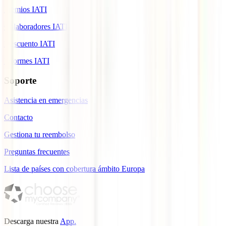
Premios IATI
Colaboradores IATI
Descuento IATI
Informes IATI
Soporte
Asistencia en emergencias
Contacto
Gestiona tu reembolso
Preguntas frecuentes
Lista de países con cobertura ámbito Europa
Descarga nuestra
App.