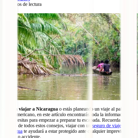
6
minutos de lectura
7
Si vas a
viajar a Nicaragua
o estás planeando un viaje al país
centroamericano, en este artículo encontrarás toda la información
que necesitas para empezar a preparar tu escapada. Recuerda que,
además de todos estos consejos, viajar con un
seguro de viaje para
Nicaragua
te ayudará a estar protegido ante cualquier imprevisto
médico o accidente.