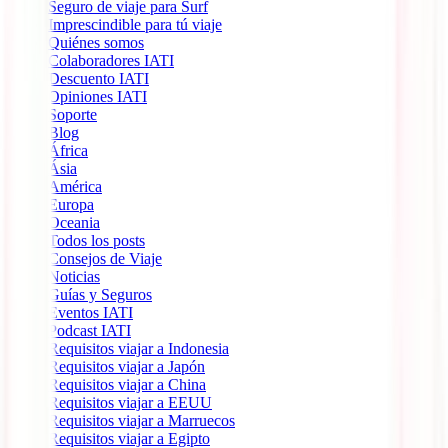
Seguro de viaje para Surf
Imprescindible para tú viaje
Quiénes somos
Colaboradores IATI
Descuento IATI
Opiniones IATI
Soporte
Blog
África
Ásia
América
Europa
Oceania
Todos los posts
Consejos de Viaje
Noticias
Guías y Seguros
Eventos IATI
Podcast IATI
Requisitos viajar a Indonesia
Requisitos viajar a Japón
Requisitos viajar a China
Requisitos viajar a EEUU
Requisitos viajar a Marruecos
Requisitos viajar a Egipto