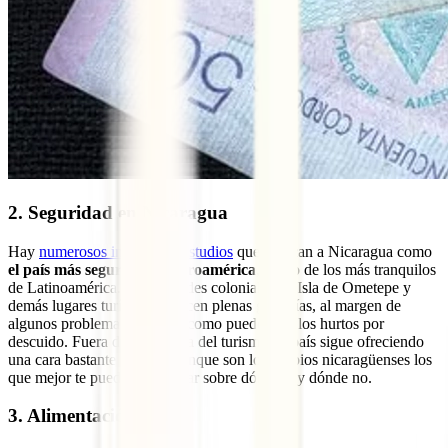
2. Seguridad en Nicaragua
Hay
numerosos informes y estudios
que colocan a Nicaragua como
el país más seguro de Centroamérica
, y uno de los más tranquilos
de Latinoamérica. Las ciudades coloniales, la Isla de Ometepe y
demás lugares turísticos ofrecen plenas garantías, al margen de
algunos problemas menores como pueden ser los hurtos por
descuido. Fuera de la burbuja del turismo, el país sigue ofreciendo
una cara bastante amable, aunque son los propios nicaragüenses los
que mejor te pueden aconsejar sobre dónde ir y dónde no.
3. Alimentación