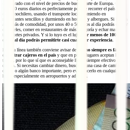
comparado con el nivel de precios de buena parte de Europa. Con
unos 20 euros diarios es perfectamente posible recorrer el país al
estilo mochilero, usando el transporte local, comiendo en
restaurantes sencillos y durmiendo en hostales y albergues. Si buscas
algo más de comodidad, por unos 40 o 50 euros al día podrás dormir
en hoteles, comer en restaurantes de más categoría y echar mano de
transportes privados. Y si lo tuyo es el lujo,
por menos de 100
euros al día podrás permitirte casi cualquier experiencia
.
En esta línea también conviene avisar de que
no siempre es fácil
encontrar cajeros en el país
y que en pocos lugares aceptan la
tarjeta, por lo que sí que es aconsejable llevar siempre efectivo en la
cartera. Si necesitas cambiar dinero, busca alguna casa de cambio
oficial o algún banco importante, pero evita hacerlo en cualquier
lugar, especialmente en aeropuertos y aduanas.