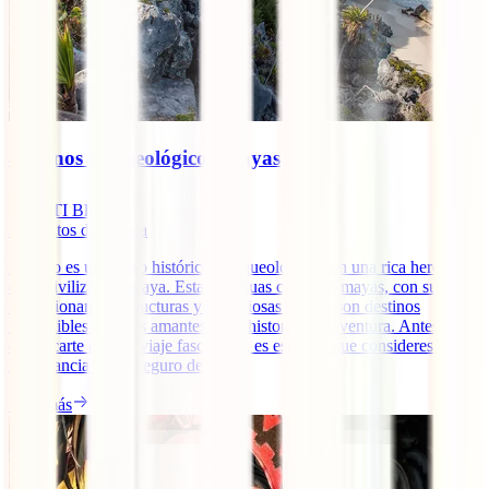
8 Iconos Arqueológicos Mayas
IATI Blog
3
minutos de lectura
México es un tesoro histórico y arqueológico con una rica herencia
de la civilización maya. Estas antiguas ciudades mayas, con sus
impresionantes estructuras y misteriosas ruinas, son destinos
imperdibles para los amantes de la historia y la aventura. Antes de
embarcarte en este viaje fascinante, es esencial que consideres la
importancia de un seguro de [...]
Leer más