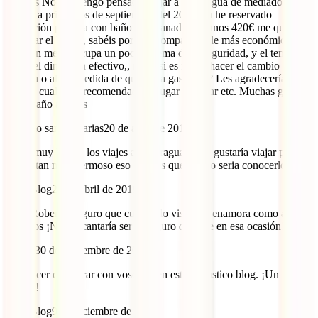
Buenas Noches tengo pensado viajar a Nicaragua de mediados de
agosto a principios de septiembre del 2020, ya he reservado
habitación privada con baño en Granada por unos 420€ me queda
comprar el billete, sabéis por que compañia sale más económica,
también me preocupa un poco el tema de la seguridad, y el tener que
llevar el dinero en efectivo,, no se si es mejor hacer el cambio en
España o allá a medida de que vaya gastando? Les agradecería
mucho cualquier recomendación, lugar q visitar etc. Muchas gracias
y feliz año a todos
Roberto sanchez arias
20 de abril de 2019
Estan muy bueno los viajes a Nicaragua si me gustaría viajar para es
país estan muy hermoso eso lugares que bonito seria conocerlo
IATI Blog
22 de abril de 2019
Hola Roberto, seguro que cuando lo visites te enamora como a
nosotros ¡Nos encantaría ser tu seguro de viaje en esa ocasión!
Sergio
30 de noviembre de 2017
Un placer colaborar con vosotros en este fantástico blog. ¡Un
abrazo!
IATI Blog
9 de diciembre de 2017