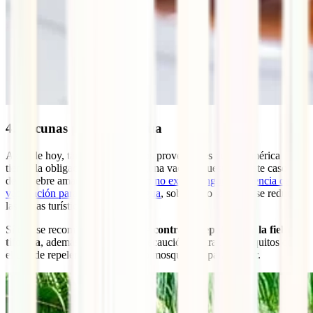
4. Vacunas para Nicaragua
A día de hoy, tan solo los viajeros provenientes de Sudamérica
tienen la obligación de llevar alguna vacuna puesta, en este caso al
de la fiebre amarilla. Para el resto
no existe ninguna exigencia de
vacunación para viajar a Nicaragua
, sobre todo si tu ruta se reduce a
las zonas turísticas.
Sí que se recomienda
vacunarse contra la hepatitis A y la fiebre
tifoidea
, además de cualquier precaución contra los mosquitos como
el uso de repelentes, ropa larga o mosquiteras para dormir.