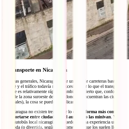
7. Transporte en Nicaragua
En líneas generales, Nicaragua tiene una red de carreteras bastante
decente y el tráfico todavía no es excesivo, por lo que el transporte
terrestre es relativamente rápido. También es cierto que, conforme te
alejas de la zona suroeste del país (donde se encuentran las ciudades
principales), la cosa se puede complicar.
En Nicaragua no existen trenes, por lo que
la forma más común de
transportarse entre ciudades es el autobús o las minivan
. Viajar
en un autobús local nicaragüense puede ser una experiencia un tanto
incómoda (o divertida, según te la tomes), ya que los suelen llenar al