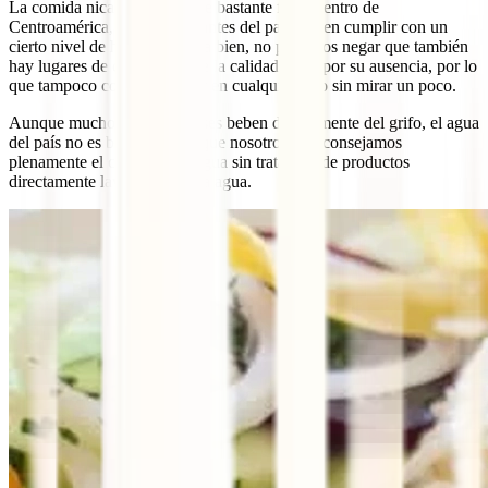
La comida nicaragüense tiene bastante fama dentro de
Centroamérica, y los restaurantes del país suelen cumplir con un
cierto nivel de higiene. Ahora bien, no podemos negar que también
hay lugares de comida donde la calidad brilla por su ausencia, por lo
que tampoco conviene entrar en cualquier sitio sin mirar un poco.
Aunque muchos nicaragüenses beben directamente del grifo, el agua
del país no es buena, por lo que nosotros desaconsejamos
plenamente el consumo de agua sin tratar y o de productos
directamente lavados por esta agua.