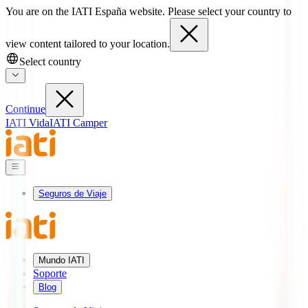
You are on the IATI España website. Please select your country to
view content tailored to your location.
Select country
Continue
IATI Vida
IATI Camper
Seguros de Viaje
Mundo IATI
Soporte
Blog