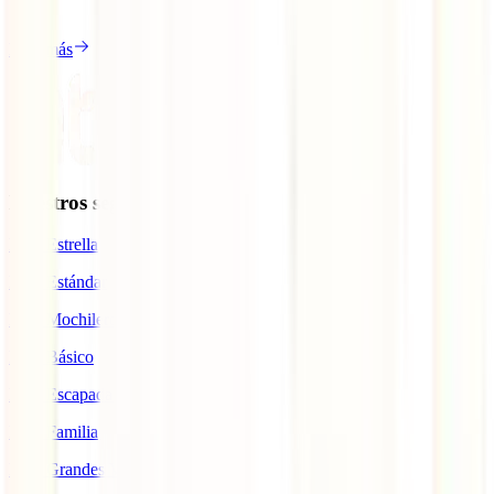
[...]
Leer más
Nuestros seguros
IATI Estrella
IATI Estándar
IATI Mochilero
IATI Básico
IATI Escapadas
IATI Familia
IATI Grandes Viajeros