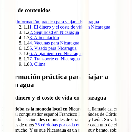
Tabla de contenidos
1
Información práctica para viajar a Nicaragua
1.1
1. El dinero y el coste de vida en Nicaragua
1.2
2. Seguridad en Nicaragua
1.3
3. Alimentación
1.4
4. Vacunas para Nicaragua
1.5
5. Visado para Nicaragua
1.6
6. Alojamiento en Nicaragua
1.7
7. Transporte en Nicaragua
1.8
8. Clima
Información práctica para viajar a
Nicaragua
1. El dinero y el coste de vida en Nicaragua
El córdoba es la moneda local en Nicaragua
, llamada así en
honor al conquistador español Francisco Hernández de Córdoba,
que fundó las ciudades coloniales de Granada y León. Su valor
actual es de unos
35 córdobas por cada euro
, y cada uno de ellos
cunde mucho. Y es que Nicaragua es un país muy barato, sobre todo