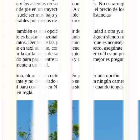
máximo y los asientos no son nada confortables. No es raro que te
toque ir de pie en un trayecto largo. A cambio, el precio de los
billetes suele ser muy bajo y es posible hacer distancias
considerables por menos de cinco euros.
El taxi también es una opción para ir de una ciudad a otra y, aunque
el precio es bastante razonable, los autobuses siguen siendo mucho
más baratos. Dentro de las propias ciudades sí que es aconsejable
moverse en taxi aunque, como no tienen taxímetro, asegúrate de
negociar la tarifa antes de subir. Si quieres saber cuál es un precio
adecuado para pagar entre un punto y otro, lo mejor es preguntarle
directamente a un local.
Por último, alquilar un coche también puede ser una opción
interesante y no demasiado cara. No se necesita ningún carnet
especial para conducir en Nicaragua siempre y cuando tengas el de
tu país en regla.