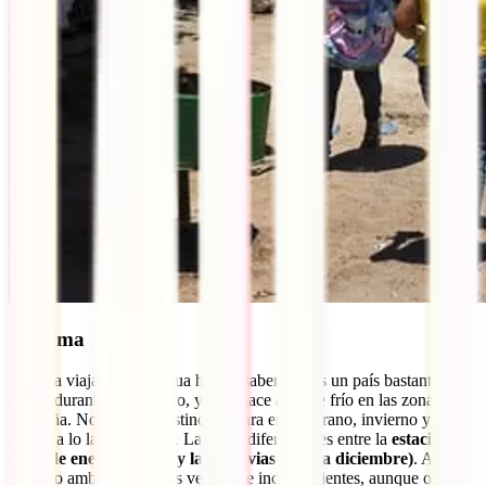
8. Clima
Si vas a viajar a Nicaragua has de saber que es un país bastante
cálido durante todo el año, y solo hace algo de frío en las zonas de
montaña. No hay una distinción clara entre verano, invierno y
demás a lo largo del año. La única diferencia es entre la
estación
seca (de enero a junio) y la de lluvias (julio a diciembre)
. A nivel
turístico ambas tienen sus ventajas e inconvenientes, aunque os