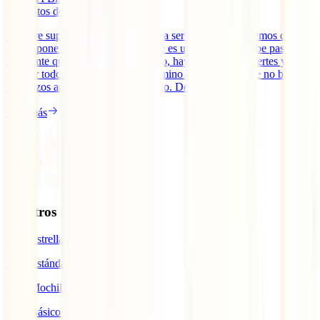
6
minutos de lectura
Siempre supimos que viajar no iba a ser nada fácil. Sabemos que la
ruta te pone constantes trabas y que es uno el que las debe pasar. Si
realmente queremos seguir viajando, hay que hacerse fuertes y
superar todos los problemas del camino y principalmente no bajar
los brazos ante el primer desperfecto. Desde el [...]
Leer más
Nuestros seguros
IATI Estrella
IATI Estándar
IATI Mochilero
IATI Básico