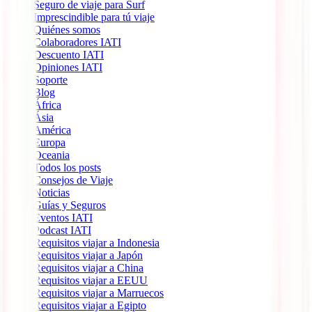
Seguro de viaje para Surf
Imprescindible para tú viaje
Quiénes somos
Colaboradores IATI
Descuento IATI
Opiniones IATI
Soporte
Blog
África
Ásia
América
Europa
Oceania
Todos los posts
Consejos de Viaje
Noticias
Guías y Seguros
Eventos IATI
Podcast IATI
Requisitos viajar a Indonesia
Requisitos viajar a Japón
Requisitos viajar a China
Requisitos viajar a EEUU
Requisitos viajar a Marruecos
Requisitos viajar a Egipto