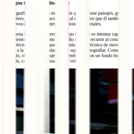
Impregna tus fotos de dinamismo
La fotografía de viajes es mucho más que capturar paisajes, gentes y
costumbres. Se trata de hacer sentir al espectador que él también está
allí, provocándole diferentes sensaciones sensoriales.
Una buena forma de sorprender al ojo humano es intentar capturar el
movimiento de un elemento. Para ello deberás recurrir al conocido
como efecto “
panning
”, que no es más que la técnica de mover la
cámara a la misma velocidad que el sujeto a fotografiar. Como
resultado, obtendrás un sujeto bien enfocado con un fondo borroso
de fondo, creando esa sensación de velocidad.