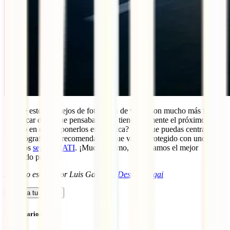
¿A que estos consejos de fotografía de viajes son mucho más fáciles
de aplicar de lo que pensabas? ¿Ya tienes en mente el próximo
destino en el que ponerlos en práctica? Para que puedas centrarte en
tus fotografías, te recomendamos que vayas protegido con uno de
nuestros
seguros IATI
. ¡Mucho ánimo, te deseamos el mejor
resultado posible!
Artículo escrito por Luis Gago, de
Destino Ikigai
Calcula tu seguro
Comentarios (2)