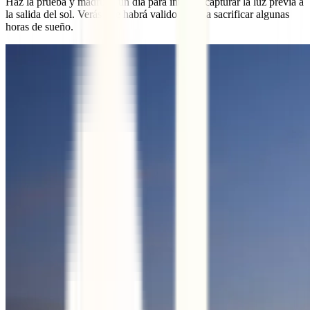
Haz la prueba y madruga un día para intentar capturar la luz previa a
la salida del sol. Verás que habrá valido la pena sacrificar algunas
horas de sueño.