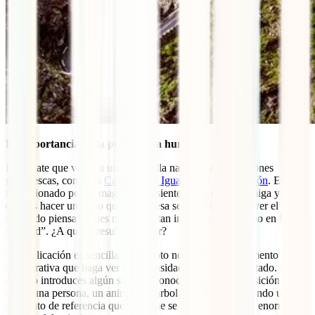
La importancia de la perspectiva humana
Imagínate que viajas a una maravilla natural de proporciones
gigantescas, como las
Cataratas de Iguazú
o el
Gran Cañón
. Estás
impresionado por su magnitud, te sientes como una hormiga y
quieres hacer una foto que refleje esa sensación; pero al ver el
resultado piensas “pues no parece tan impresionante como en la
realidad”. ¿A que te resulta familiar?
La explicación es sencilla: En tu foto no hay ningún elemento de
comparativa que haga ver la inmensidad del paisaje retratado. Si en
cambio introduces algún sujeto reconocible en la composición,
como una persona, un animal, un árbol… estarás incluyendo un
elemento de referencia que hará que se pueda apreciar el enorme