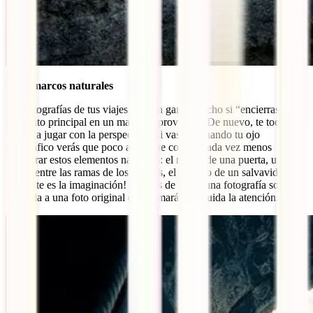
Crea marcos naturales
Las fotografías de tus viajes pueden ganar mucho si “encierras” al
elemento principal en un marco improvisado. De nuevo, te toca
volver a jugar con la perspectiva. Si vas entrenando tu ojo
fotográfico verás que poco a poco te costará cada vez menos
encontrar estos elementos naturales: el marco de una puerta, un
hueco entre las ramas de los árboles, el agujero de un salvavidas…
¡el límite es la imaginación! Pasarás de hacer una fotografía sosa y
aburrida a una foto original que llamará enseguida la atención.