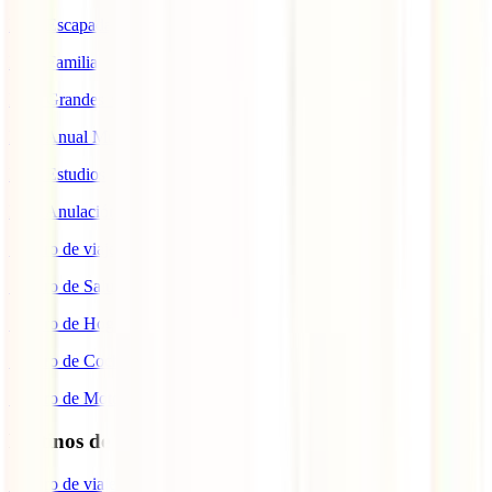
IATI Escapadas
IATI Familia
IATI Grandes Viajeros
IATI Anual Multiviaje
IATI Estudios
IATI Anulación Premium
Seguro de viaje COVID
Seguro de Salud
Seguro de Hogar
Seguro de Coche
Seguro de Moto
Destinos de interés
Seguro de viaje a EEUU