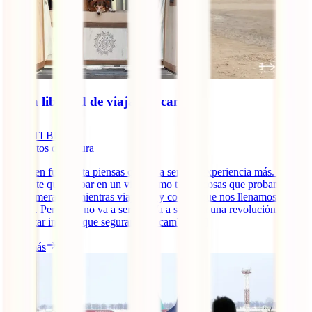
🚐 La libertad de viajar en camper
IATI Blog
7
minutos de lectura
Viajar en furgoneta piensas que va a ser una experiencia más. Algo
diferente que probar en un viaje como tantas cosas que probamos
por primera vez mientras viajamos y con las que nos llenamos de
ilusión. Pero esto no va a ser así. Va a ser toda una revolución. Un
despertar interior que seguramente cambie [...]
Leer más