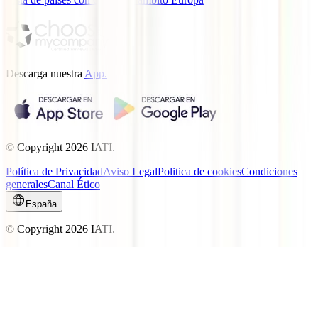
Descarga nuestra
App.
© Copyright
2026
IATI.
Política de Privacidad
Aviso Legal
Politica de cookies
Condiciones
generales
Canal Ético
España
© Copyright
2026
IATI.