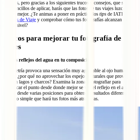
técnicos, pero gracias a los siguientes trucos y consejos, que son
muy sencillos de aplicar, harás que las fotos de tus viajes luzcan
mucho mejor. ¿Te animas a poner en práctica los
tips
de IATI
Seguros de Viaje
y comprobar cómo tus fotografías alcanzan un
nuevo nivel?
Trucos para mejorar tu fotografía de
viajes
Usa los reflejos del agua en tu composición
La simetría provoca una sensación muy agradable al ojo humano,
así que ¿por qué no aprovechar los espejos naturales que provoca el
agua en lagos y charcos? Examina la zona a fotografiar para
identificar el punto desde donde mejor se vea el reflejo en el agua, o
prueba desde varias posiciones para obtener resultados diferentes. Es
un truco simple que hará tus fotos más atractivas.