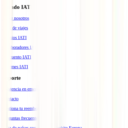
Mundo IATI
Sobre nosotros
Blog de viajes
Premios IATI
Colaboradores IATI
Descuento IATI
Informes IATI
Soporte
Asistencia en emergencias
Contacto
Gestiona tu reembolso
Preguntas frecuentes
Lista de países con cobertura ámbito Europa