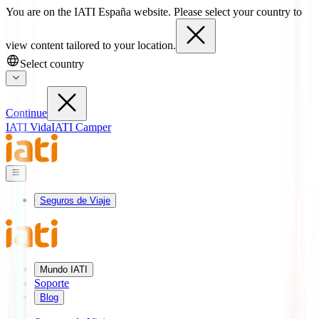
You are on the IATI España website. Please select your country to
view content tailored to your location.
Select country
Continue
IATI Vida
IATI Camper
Seguros de Viaje
Mundo IATI
Soporte
Blog