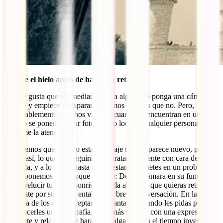
Rompe el hielo antes de hacer un retrato
¿A ti te gusta que sin mediar palabra alguien te ponga una cámara
delante y empiece a disparar? Estamos seguros que no. Pero,
lamentablemente, muchos viajeros cuando se encuentran en un lugar
exótico se ponen a sacar fotos como locos a cualquier persona que
les llame la atención.
Ya sabemos que cuando estás de viaje todo te parece nuevo, pero si
actúas así, lo que conseguirás es retratar a la gente con cara de
asustada, y a lo mejor hasta se molestan y te metes en un problema.
Te proponemos un enfoque distinto: Deja la cámara en su funda,
saca a relucir tu mejor sonrisa, saluda al sujeto que quieras retratar,
interésate por su vida y entabla una breve conversación. En la
mayoría de los casos aceptarán encantados cuando les pidas permiso
para hacerles una fotografía, y además saldrán con una expresión
sonriente y relajada que hará que valga la pena el tiempo invertido.