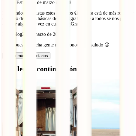
Daicar Estudio
20 de marzo de 2018
Estupendos y realistas estos consejos 😉 Nunca está de más recordar
este tipo de reglas básicas de la fotografía, que a todos se nos puede
escapar alguna de vez en cuando. ¡¡Gracias!!
IATI Blog
24 de marzo de 2018
Por supuesto, mucha gente no las conoce. Un saludo 😉
Cargar más comentarios
Qué leer a continuación