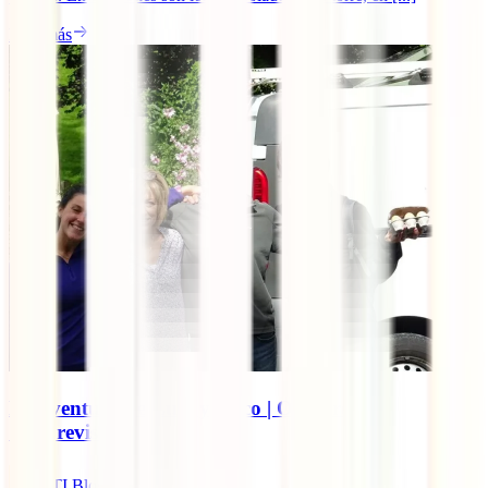
Leer más
La aventura de Luly y Coco | Octubre’17
“Imprevistos”
IATI Blog