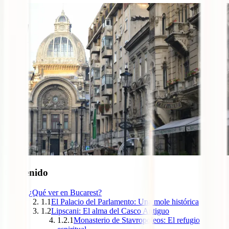
Contenido
1
¿Qué ver en Bucarest?
1.1
El Palacio del Parlamento: Una mole histórica
1.2
Lipscani: El alma del Casco Antiguo
1.2.1
Monasterio de Stavropoleos: El refugio