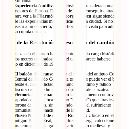
Rumanía.
Experiencia Auditiva:
Su acústica es considerada una de las
mejores de Europa. En mayo de 2026, conseguir entradas
para ver a la
Filarmónica George Enescu
sigue siendo una
de las experiencias más sofisticadas de la ciudad. Si no puedes
asistir a un concierto, existen horarios de visita para admirar
su cúpula dorada.
Plaza de la Revolución: El escenario del cambio
Pocas plazas en el mundo han concentrado tanta carga histórica en
tan pocos metros cuadrados. Aquí, el tiempo parece haberse
detenido en diciembre de 1989\.
El balcón de Ceaușescu:
En el edificio del antiguo Comité
Central del Partido Comunista todavía se puede ver el balcón
desde el cual el dictador pronunció su último y fallido
discurso antes de huir en helicóptero desde la azotea.
Memorial del Renacimiento:
Un monumento controvertido
(apodado por los locales como "la patata") que atraviesa una
corona de espinas, simbolizando el fin del sufrimiento
comunista y el renacimiento de la libertad.
Museo Nacional de Arte de Rumanía:
Ubicado en el
antiguo Palacio Real, justo enfrente, alberga colecciones de
arte europeo y una galería de arte rumano medieval y