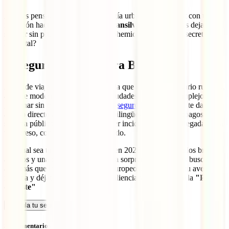
¿Tienes pensado combinar la energía urbana de Bucarest con una
incursión hacia los
Castillos de Transilvania
, o prefieres dejarte
seducir sin prisas por el encanto bohemio y los rincones secretos de
la capital?
2. Seguro de viaje para Bucarest
Antes de viajar a Bucarest, recuerda que el sistema sanitario rumano,
aunque moderno en sus grandes ciudades, puede ser complejo de
gestionar sin conocer el idioma. El
seguro IATI Estándar
te da
acceso directo a clínicas privadas bilingües, cubre los copagos del
sistema público y gestiona cualquier incidente desde tu llegada hasta
tu regreso, con Chat Médico incluido.
Sea cual sea tu elección, Bucarest en 2026 te espera con los brazos
abiertos y una capacidad única para sorprender a quienes buscan
algo más que los destinos típicos europeos. ¡Disfruta de tu aventura
rumana y déjate cautivar por la resiliencia y la belleza de la
"París
del Este"
Calcula tu seguro
Sin comentarios