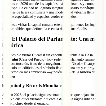
Este", es en 2026 una de las capitales más fascinantes y contrastadas
de Europa. La ciudad ha logrado integrar su pasado monárquico, las
cicatrices de la era comunista y una modernidad vibrante llena de
cafés de especialidad y espacios verdes renovados.
Si planeas visitar la capital rumana este año, aquí tienes los lugares
imprescindibles que definen la esencia de esta metrópolis.
1.1
. El Palacio del Parlamento: Una mole
histórica
Es imposible visitar Bucarest sin encontrarse frente a la
Casa
Poporului
(Casa del Pueblo), hoy sede del Parlamento rumano.
Esta construcción, fruto de la megalomanía de Nicolae Ceaușescu,
no es solo un edificio; es el símbolo físico de una era y el proyecto
arquitectónico más ambicioso —y polémico— de la historia de los
Balcanes.
Magnitud y Récords Mundiales
Aun en 2026, el palacio sigue ostentando títulos que dejan sin
aliento a cualquier visitante. Su escala desafía la lógica urbana y es
visible incluso desde el espacio.