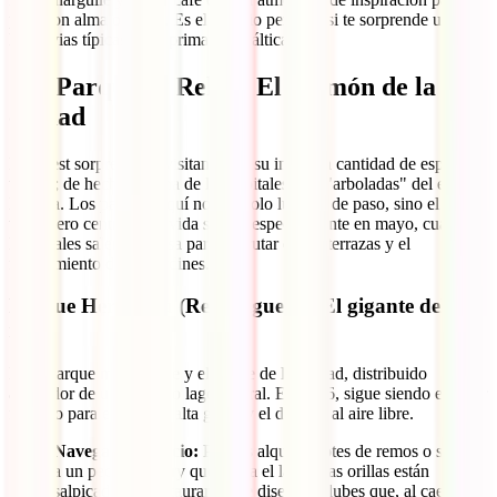
pero con alma oriental. Es el refugio perfecto si te sorprende una de
las lluvias típicas de la primavera báltica.
1.4. Parques y Relax: El pulmón de la
ciudad
Bucarest sorprende al visitante por su inmensa cantidad de espacios
verdes; de hecho, es una de las capitales más "arboladas" del este de
Europa. Los parques aquí no son solo lugares de paso, sino el
verdadero centro de la vida social, especialmente en mayo, cuando
los locales salen en masa para disfrutar de las terrazas y el
florecimiento de los jardines.
Parque Herăstrau (Rey Miguel I): El gigante del
norte
Es el parque más grande y elegante de la ciudad, distribuido
alrededor de un inmenso lago central. En 2026, sigue siendo el lugar
favorito para el ocio de alta gama y el deporte al aire libre.
Navegación y Ocio:
Puedes alquilar botes de remos o subirte
a un pequeño ferry que cruza el lago. Las orillas están
salpicadas de restaurantes de diseño y clubes que, al caer la