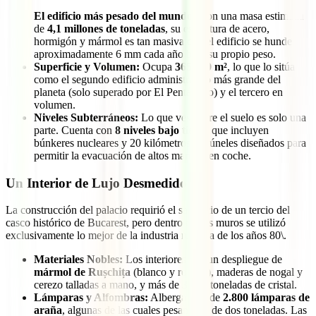
El edificio más pesado del mundo:
Con una masa estimada
de
4,1 millones de toneladas
, su estructura de acero,
hormigón y mármol es tan masiva que el edificio se hunde
aproximadamente 6 mm cada año bajo su propio peso.
Superficie y Volumen:
Ocupa
365.000 m²
, lo que lo sitúa
como el segundo edificio administrativo más grande del
planeta (solo superado por El Pentágono) y el tercero en
volumen.
Niveles Subterráneos:
Lo que ves sobre el suelo es solo una
parte. Cuenta con
8 niveles bajo tierra
que incluyen
búnkeres nucleares y 20 kilómetros de túneles diseñados para
permitir la evacuación de altos mandos en coche.
Un Interior de Lujo Desmedido
La construcción del palacio requirió el sacrificio de un tercio del
casco histórico de Bucarest, pero dentro de sus muros se utilizó
exclusivamente lo mejor de la industria rumana de los años 80\.
Materiales Nobles:
Los interiores son un despliegue de
mármol de Rușchița
(blanco y rosado), maderas de nogal y
cerezo talladas a mano, y más de 3.500 toneladas de cristal.
Lámparas y Alfombras:
Alberga más de
2.800 lámparas de
araña
, algunas de las cuales pesan más de dos toneladas. Las