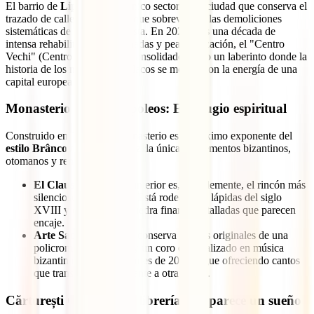
El barrio de
Lipscani
es el único sector de la ciudad que conserva el
trazado de calles medievales que sobrevivió a las demoliciones
sistemáticas de la era comunista. En 2026, tras una década de
intensa rehabilitación de fachadas y peatonalización, el "Centro
Vechi" (Centro Viejo) se ha consolidado como un laberinto donde la
historia de los mercaderes valacos se mezcla con la energía de una
capital europea moderna.
Monasterio de Stavropoleos: El refugio espiritual
Construido en 1724, este monasterio es el máximo exponente del
estilo Brâncovenesc
, una mezcla única de elementos bizantinos,
otomanos y renacentistas.
El Claustro:
Su patio interior es, posiblemente, el rincón más
silencioso de Bucarest. Está rodeado de lápidas del siglo
XVIII y columnas de piedra finamente talladas que parecen
encaje.
Arte Sacro:
La iglesia conserva frescos originales de una
policromía asombrosa y un coro especializado en música
bizantina que, en las tardes de 2026, sigue ofreciendo cantos
que transportan al visitante a otra época.
Cărturești Carusel: La librería que parece un sueño