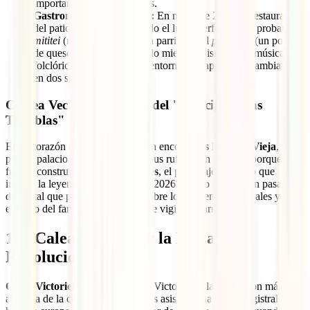
importantes de los Balcanes.
Gastronomía Tradicional:
En mayo de 2026, el restaurante
del patio central sigue siendo el lugar perfecto para probar los
mititei
(rollitos de carne a la parrilla) o el
papanăși
(un postre
de queso y mermelada), todo mientras disfrutas de música
folclórica en directo en un entorno que apenas ha cambiado
en dos siglos.
Curtea Veche: Las ruinas del "Príncipe de las
Tinieblas"
En el corazón de Lipscani también encontrarás la
Corte Vieja
, el
primer palacio real de la ciudad. Sus ruinas son famosas porque
fueron construidas por
Vlad Tepes
, el personaje histórico que
inspiró la leyenda de Drácula. En 2026, el sitio cuenta con pasarelas
de cristal que permiten caminar sobre los cimientos originales y ver
el busto del famoso empalador que vigila el barrio.
1.3. Calea Victoriei y la Plaza de la
Revolución
Calea Victoriei
(la Avenida de la Victoria) es la arteria con más
alcurnia de la capital. Recorrerla es asistir a una clase magistral de