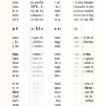
termales a gran profundidad y se mantiene a una temperatura
constante de
33°C
. En 2026, se ha perfeccionado el sistema
de espectáculos de luces y sonido en las piscinas exteriores,
permitiendo bañarse rodeado de nieve en invierno o bajo el
sol de mayo en un entorno que parece sacado de las Maldivas.
Jardín Cișmigiu: El encanto romántico
Si Herăstrau es el parque de la magnitud,
Cișmigiu
es el de los
detalles. Es el jardín público más antiguo de Bucarest (diseñado en
1847\) y tiene un aire bohemio y romántico inigualable.
Rincones Secretos:
No te pierdas la
Rotonda de los
Escritores
, donde se encuentran los bustos de los grandes
literatos rumanos, o el jardín de rosas. Su lago central se
convierte en una pista de patinaje sobre hielo durante los
meses fríos, mientras que en primavera es el lugar ideal para
un picnic rápido en pleno centro administrativo.
Para que tu estancia en la capital rumana sea tan placentera como
eficiente, es fundamental conocer algunos
detalles logísticos y
normativos
que han cobrado relevancia en 2026\. Aunque Bucarest
es una ciudad acogedora y moderna, existen matices sobre la
movilidad urbana y las nuevas tasas locales que pueden influir en tu
presupuesto y en la fluidez de tus desplazamientos.