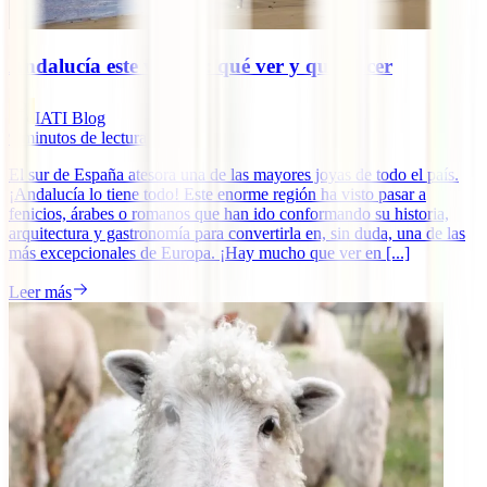
Andalucía este verano: qué ver y qué hacer
IATI Blog
9
minutos de lectura
El sur de España atesora una de las mayores joyas de todo el país.
¡Andalucía lo tiene todo! Este enorme región ha visto pasar a
fenicios, árabes o romanos que han ido conformando su historia,
arquitectura y gastronomía para convertirla en, sin duda, una de las
más excepcionales de Europa. ¡Hay mucho que ver en [...]
Leer más