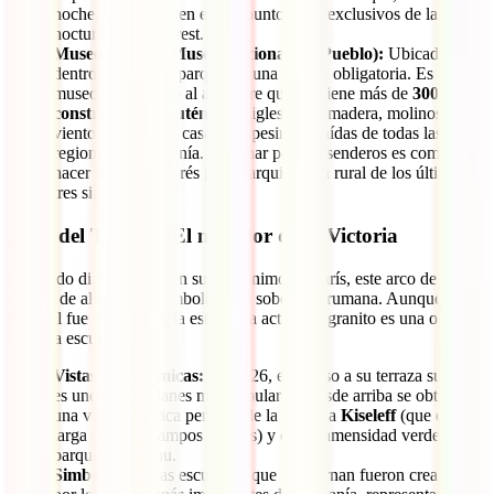
noche, se convierten en los puntos más exclusivos de la vida
nocturna de Bucarest.
Museo Satului (Museo Nacional del Pueblo):
Ubicado
dentro del mismo parque, es una parada obligatoria. Es un
museo etnográfico al aire libre que contiene más de
300
construcciones auténticas
(iglesias de madera, molinos de
viento, graneros y casas campesinas) traídas de todas las
regiones de Rumanía. Caminar por sus senderos es como
hacer un viaje exprés por la arquitectura rural de los últimos
tres siglos.
Arco del Triunfo: El mirador de la Victoria
Inspirado directamente en su homónimo de París, este arco de 27
metros de altura es el símbolo de la soberanía rumana. Aunque el
original fue de madera, la estructura actual de granito es una obra
maestra escultórica.
Vistas Panorámicas:
En 2026, el acceso a su terraza superior
es uno de los planes más populares. Desde arriba se obtiene
una vista simétrica perfecta de la avenida
Kiseleff
(que es más
larga que los Campos Elíseos) y de la inmensidad verde del
parque Herăstrau.
Simbolismo:
Las esculturas que lo adornan fueron creadas