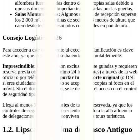
alfombras fueron tejidas dentro de las propias salas debido a
que sus dimensiones impedían transportarlas por las puertas.
Salas Monumentales:
Algunos salones de recepción superan
los 2.000 m², con cortinas de seda de 15 metros de altura que
caen desde techos artesonados con detalles en pan de oro.
Consejo Logístico 2026
Para acceder a este monumento al exceso, la planificación es clave
este año, ya que la seguridad se ha endurecido notablemente:
Imprescindible:
Las visitas son exclusivamente guiadas y requieren
reserva previa obligatoria (mínimo 24 horas antes) a través de la web
oficial o por teléfono.
Debes portar tu pasaporte original
(o DNI
si eres ciudadano de la UE); no se aceptan fotocopias ni fotos en el
móvil. Sin el documento físico, se te denegará el acceso en el control
de seguridad tipo aeropuerto.
Llega al menos
30 minutos antes
de tu hora reservada, ya que los
controles de seguridad pueden ser lentos debido a la alta afluencia
de delegaciones oficiales que conviven con los tours turísticos.
1.
2. Lipscani: El alma del Casco Antiguo