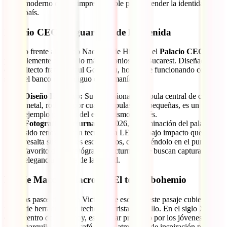
moderno que es imprescindible para entender la identidad del
país.
Palacio CEC: El guardián de la avenida
Situado frente al Museo Nacional de Historia, el
Palacio CEC
es
probablemente el edificio más armonioso de Bucarest. Diseñado por
el arquitecto francés Paul Gottereau, hoy sigue funcionando como
sede del banco más antiguo de Rumanía.
Diseño Ecléctico:
Su impresionante cúpula central de cristal y
metal, rodeada por cuatro cúpulas más pequeñas, es un
ejemplo perfecto del eclecticismo francés.
Fotografía Nocturna:
En 2026, la iluminación del palacio ha
sido renovada con tecnología LED de bajo impacto que
resalta sus detalles escultóricos, convirtiéndolo en el punto
favorito de los fotógrafos nocturnos que buscan capturar la
elegancia clásica de la ciudad.
Pasaje Macca-Villacrosse: El toque bohemio
A pocos pasos de Calea Victoriei se esconde este pasaje cubierto en
forma de herradura con techos de cristal amarillo. En el siglo XIX
era el centro del lujo; hoy, es el lugar preferido por los jóvenes para
fumar narguile y tomar café en una atmósfera de inspiración parisina