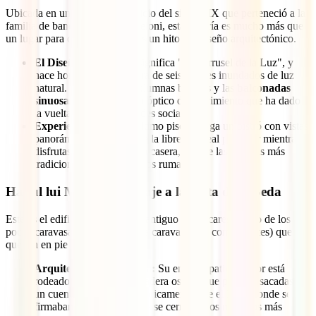
Ubicada en un imponente edificio del siglo XIX que perteneció a la
familia de banqueros Chrissoveloni, esta librería es mucho más que
un lugar para comprar libros; es un hito del diseño arquitectónico.
El Diseño:
Su nombre significa "El Carrusel de la Luz", y
hace honor a su estructura de seis niveles inundados de luz
natural. Sus elegantes columnas blancas y las
balconadas
sinuosas
crean un efecto óptico de movimiento que ha dado
la vuelta al mundo en redes sociales.
Experiencia 2026:
El último piso alberga un bistró con vistas
panorámicas al interior de la librería, ideal para leer mientras
disfrutas de una limonada casera, una de las bebidas más
tradicionales de los veranos rumanos.
Hanul lui Manuc: Un viaje a la Ruta de la Seda
Este es el edificio hotelero más antiguo de Bucarest y uno de los
pocos caravasares (posadas para caravanas de comerciantes) que
quedan en pie en Europa.
Arquitectura de Madera:
Su enorme patio interior está
rodeado de galerías de madera oscura que parecen sacadas de
un cuento medieval. Históricamente, fue el lugar donde se
firmaban tratados de paz y se cerraban los negocios más