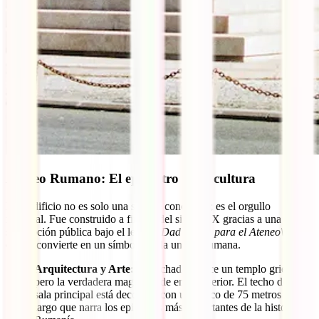
Ateneo Rumano: El epicentro de la cultura
Este edificio no es solo una sala de conciertos; es el orgullo
nacional. Fue construido a finales del siglo XIX gracias a una
suscripción pública bajo el lema
"¡Dad un leu para el Ateneo\!"
, lo
que lo convierte en un símbolo de la unidad rumana.
Arquitectura y Arte:
Su fachada parece un templo griego,
pero la verdadera magia reside en su interior. El techo de la
sala principal está decorado con un fresco de 75 metros de
largo que narra los episodios más importantes de la historia de