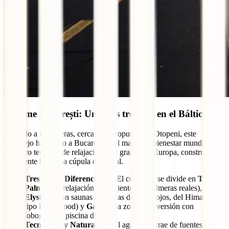
Therme București: Un oasis tropical en el Báltico
Ubicado a las afueras, cerca del aeropuerto de Otopeni, este
complejo ha puesto a Bucarest en el mapa del bienestar mundial. Es
el centro termal y de relajación más grande de Europa, construido
totalmente bajo una cúpula de cristal.
Tres Áreas Diferenciadas:
El complejo se divide en
The
Palm
(para relajación entre cientos de palmeras reales),
Elysium
(con saunas temáticas de infrarrojos, del Himalaya o
tipo Hollywood) y
Galaxy
(la zona de diversión con
toboganes y piscina de olas).
Tecnología y Naturaleza:
El agua se extrae de fuentes