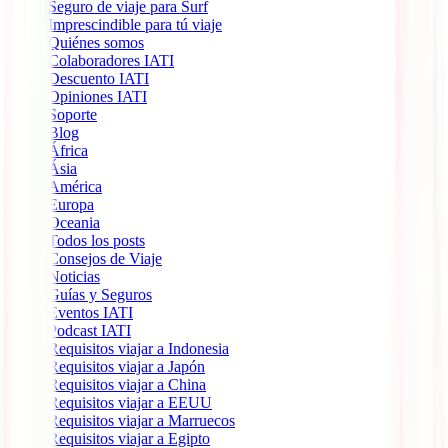
Seguro de viaje para Surf
Imprescindible para tú viaje
Quiénes somos
Colaboradores IATI
Descuento IATI
Opiniones IATI
Soporte
Blog
África
Ásia
América
Europa
Oceania
Todos los posts
Consejos de Viaje
Noticias
Guías y Seguros
Eventos IATI
Podcast IATI
Requisitos viajar a Indonesia
Requisitos viajar a Japón
Requisitos viajar a China
Requisitos viajar a EEUU
Requisitos viajar a Marruecos
Requisitos viajar a Egipto