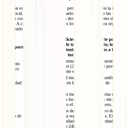
Dominar estos aspectos prácticos te permitirá moverte con la soltura
de un local, evitando costes innecesarios y aprovechando las
mejores condiciones climáticas para descubrir los contrastes de la
ciudad. A continuación, presentamos los puntos clave para organizar
tu itinerario con total tranquilidad:
El metro es muy eficiente. Para moverte por la
superficie, usa apps de transporte privado; los taxis
Transporte
locales a veces intentan cobrar de más a los
turistas.
En 2026 se ha implementado un nuevo impuesto de
Impuesto
aproximadamente 10 lei (2 €) por noche por persona,
Turístico
que se paga directamente en el alojamiento.
Bucarest es una ciudad muy segura, pero mantén tus
Seguridad
pertenencias vigiladas en las zonas de bares de
Lipscani por la noche.
Mayo y septiembre son meses ideales. El clima es
Mejor
templado y los parques lucen espectaculares sin el
época
calor extremo de julio o el frío intenso de enero.
Aunque Rumanía es un destino seguro dentro de la
Seguro de
UE, la TSE no cubre la repatriación sanitaria. El
viaje
seguro IATI Estándar añade repatriación ilimitada, red
privada y Chat Médico 24h en español.