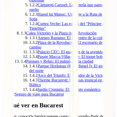
espiritual
1.2.2
Cărturești Carusel: La librería que parece un
sueño
1.2.3
Hanul lui Manuc: Un viaje a la Ruta de la
Seda
1.2.4
Curtea Veche: Las ruinas del "Príncipe de las
Tinieblas"
1.3
Calea Victoriei y la Plaza de la Revolución
1.3.1
Ateneo Rumano: El epicentro de la cultura
1.3.2
Plaza de la Revolución: El escenario del
cambio
1.3.3
Palacio CEC: El guardián de la avenida
1.3.4
Pasaje Macca-Villacrosse: El toque bohemio
1.4
Parques y Relax: El pulmón de la ciudad
1.4.1
Parque Herăstrau (Rey Miguel I): El gigante
del norte
1.4.2
Arco del Triunfo: El mirador de la Victoria
1.4.3
Therme București: Un oasis tropical en el
Báltico
1.4.4
Jardín Cișmigiu: El encanto romántico
2
Seguro de viaje para Bucarest
1.
Qué ver en Bucarest
Bucarest, conocida históricamente como el "Pequeño París del