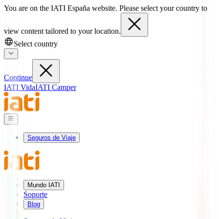
You are on the IATI España website. Please select your country to
view content tailored to your location.
Select country
Continue
IATI Vida
IATI Camper
Seguros de Viaje
Mundo IATI
Soporte
Blog