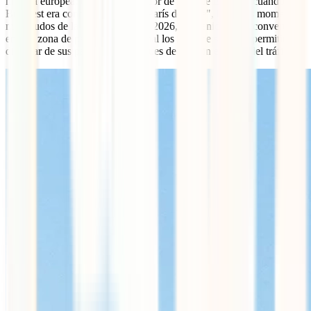
historia europea: desde el esplendor de la Belle Époque, cuando
Bucarest era conocida como el "París del Este", hasta los momentos
más crudos de la Guerra Fría. En 2026, la avenida se ha convertido
en una zona de paseo semipeatonal los fines de semana, permitiendo
disfrutar de sus palacios y boutiques de lujo sin el ruido del tráfico.