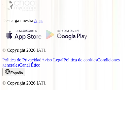
Descarga nuestra
App.
© Copyright
2026
IATI.
Política de Privacidad
Aviso Legal
Politica de cookies
Condiciones
generales
Canal Ético
España
© Copyright
2026
IATI.