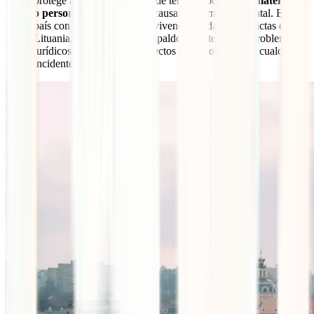
protege ante reclamaciones de terceros por
daños materiales
o personales
que pudieras causar de forma accidental. En un
país con normativas de convivencia ciudadana estrictas como
Lituania, contar con este respaldo legal te evitará problemas
jurídicos y desembolsos directos de tu bolsillo ante cualquier
incidente involuntario.