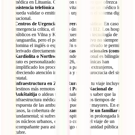
médica en Lituania. Contar con un seguro que ofrezca
asistencia telefónica 24h
es vital para que un médico local
pueda validar o emitir recetas urgentes en el sistema digital
nacional.
Centros de Urgencia y Barrera Idiomática:
En caso de
emergencia crítica, el número único es el
112
. Los hospitales
públicos en Vilna y Kaunas cuentan con tecnología de
vanguardia, pero el personal administrativo no siempre
domina el inglés o español. Un seguro privado te permite ser
derivado directamente a
clínicas internacionales (como
Kardiolita o Northway)
, donde el personal es bilingüe y el
trato es personalizado. En 2026, estas clínicas han
simplificado los procesos para pacientes extranjeros,
ofreciendo atención inmediata y sin la burocracia del sistema
estatal.
Infraestructura en Zonas Rurales:
Si tu viaje incluye
destinos más remotos como el
Parque Nacional de
Aukštaitija
o aldeas tradicionales, debes saber que la
infraestructura médica es más básica y los tiempos de
respuesta de las ambulancias pueden ser mayores. En estos
casos, la cobertura de
desplazamiento de un familiar
es
fundamental; si sufres una hospitalización prolongada lejos de
los núcleos urbanos, el seguro costeará el viaje de un
acompañante para asistirte, algo que la sanidad pública nunca
cubre.