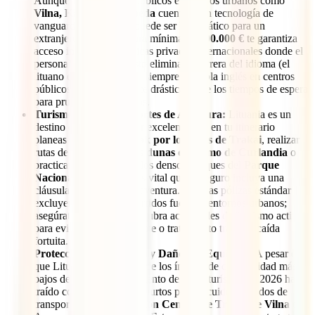
Aunque los hospitales públicos en centros urbanos como
Vilna, Kaunas o Klaipėda
cuentan con tecnología de
vanguardia, el sistema puede ser burocrático para un
extranjero. Una cobertura mínima de
100.000 €
te garantiza
acceso inmediato a clínicas privadas internacionales donde el
personal es bilingüe. Esto elimina la barrera del idioma (el
lituano es complejo y no siempre se habla inglés en centros
públicos rurales) y reduce drásticamente los tiempos de espera
para pruebas diagnósticas.
Turismo Activo y Deportes de Aventura:
Lituania es un
destino de naturaleza por excelencia. Si en tu itinerario
planeas navegar en
kayak por los lagos de Trakai
, realizar
rutas de
ciclismo por las dunas del Istmo de Curlandia
o
practicar senderismo en los densos bosques del
Parque
Nacional de Dzūkija
, es vital que tu seguro incluya una
cláusula de deportes de aventura. Muchas pólizas estándar
excluyen accidentes ocurridos fuera de entornos urbanos;
asegúrate de que la tuya cubra actividades de "turismo activo"
para evitar costes de rescate o tratamiento tras una caída
fortuita.
Protección contra Robo y Daños de Equipaje:
A pesar de
que Lituania ostenta uno de los índices de criminalidad más
bajos de la región, el aumento del flujo turístico en 2026 ha
traído consigo pequeños hurtos por descuido en nudos de
transporte como la
Estación Central de Trenes de Vilna
o el