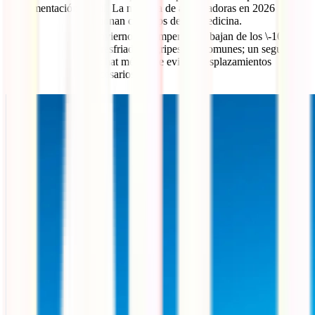
Documentación
móvil. La mayoría de aseguradoras en 2026
funcionan con apps de telemedicina.
En invierno las temperaturas bajan de los \-10°C.
Los resfriados y gripes son comunes; un seguro
Clima
con chat médico te evitará desplazamientos
innecesarios.