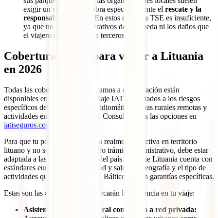
sus parques nacionales, las organizaciones locales suelen
exigir un seguro que cubra específicamente el
rescate y la
responsabilidad civil
. En estos casos, la TSE es insuficiente,
ya que no cubre los operativos de búsqueda ni los daños que
el viajero pueda causar a terceros.
Coberturas clave para viajar a Lituania
en 2026
Todas las coberturas que analizamos a continuación están
disponibles en los seguros de viaje IATI, adaptados a los riesgos
específicos del Báltico: barrera idiomática, zonas rurales remotas y
actividades en plena naturaleza. Consulta todas las opciones en
iatiseguros.com
.
Para que tu póliza de seguro sea realmente efectiva en territorio
lituano y no se quede en un mero trámite administrativo, debe estar
adaptada a las particularidades del país. Aunque Lituania cuenta con
estándares europeos de seguridad y salud, la geografía y el tipo de
actividades que se realizan en el Báltico exigen garantías específicas.
Estas son las coberturas que marcarán la diferencia en tu viaje:
Asistencia Médica Integral con acceso a red privada: