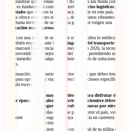
Para garantizar que tu estancia en el Báltico sea tan fluida como
segura, es fundamental considerar ciertos
aspectos logísticos y
ambientales
que definen la experiencia de viaje en este país.
Lituania ofrece contrastes marcados, desde veranos vibrantes y
verdes hasta inviernos de una belleza gélida que exigen una
planificación más rigurosa
.
Contar con una póliza de seguro que no solo cubra lo médico, sino
que también responda ante las
contingencias del transporte y el
clima
, marcará la diferencia en tu itinerario. En 2026, la tecnología
se ha convertido en la mejor aliada del viajero, permitiendo una
gestión inmediata de cualquier incidente a través de soluciones
digitales.
A continuación, presentamos los factores clave que debes tener en
cuenta para optimizar tu viaje y las recomendaciones específicas
para cada escenario:
De mayo a septiembre para disfrutar de la
Mejor época
naturaleza. En invierno (diciembre-febrero), el
seguro debe cubrir demoras por nieve.
Si alquilas un coche para recorrer el país, verifica
Transporte
que tu seguro incluya asistencia en carretera
internacional.
Lleva siempre una copia digital de tu póliza en el