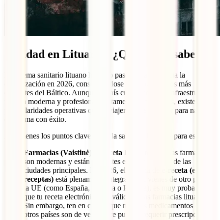
Sanidad en Lituania: ¿Qué debes saber?
El sistema sanitario lituano ha dado pasos gigantes hacia la
digitalización en 2026, consolidándose como uno de los más
eficientes del Báltico. Aunque el país cuenta con una infraestructura
médica moderna y profesionales altamente cualificados, existen
particularidades operativas que el viajero debe conocer para navegar
el sistema con éxito.
Aquí tienes los puntos clave sobre la salud en Lituania para este año:
Farmacias (Vaistinė) y Receta Electrónica:
Las farmacias
son modernas y están presentes en cada esquina de las
ciudades principales. En 2026, el sistema de
e-receta (e-
receptas)
está plenamente integrado. Si vienes de otro país de
la UE (como España, Letonia o Polonia), es muy probable
que tu receta electrónica sea válida en las farmacias lituanas.
Sin embargo, ten en cuenta que muchos medicamentos que en
otros países son de venta libre pueden requerir prescripción