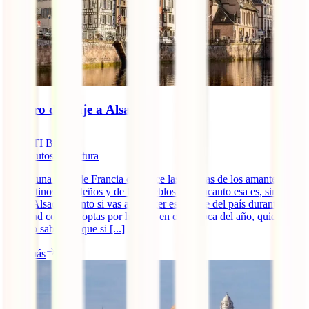
Seguro de viaje a Alsacia
IATI Blog
10
minutos de lectura
Si hay una zona de Francia que hace las delicias de los amantes de
los destinos navideños y de los pueblos con encanto esa es, sin
duda, Alsacia. Tanto si vas a conocer esta parte del país durante la
Navidad como si optas por hacerlo en otra época del año, quieres
hacerlo sabiendo que si [...]
Leer más