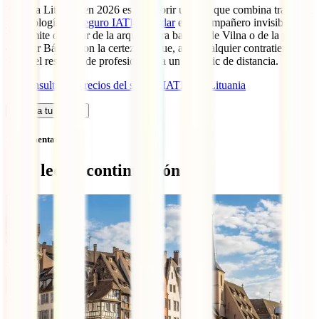
Viajar a Lituania en 2026 es descubrir un país que combina tradición
y tecnología. El
seguro IATI Estándar
es el compañero invisible que
te permite disfrutar de la arquitectura barroca de Vilna o de la paz
del Mar Báltico con la certeza de que, ante cualquier contratiempo,
tienes el respaldo de profesionales a un solo clic de distancia.
→
Consulta los precios del seguro IATI para Lituania
Calcula tu seguro
Sin comentarios
Qué leer a continuación