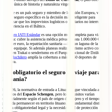
mezcla única de historia y naturaleza virgen.
Aunque es un país seguro y miembro de la Unión Europea, viajar
con un seguro específico es la decisión más inteligente para
garantizar que los imprevistos logísticos o sanitarios no interrumpan
tu experiencia en el Báltico.
El
seguro IATI Estándar
es una opción muy completa para viajar a
Lituania: cubre la asistencia médica privada hasta 1.000.000 € desde
el primer euro, la repatriación sanitaria —la gran laguna de la TSE
— y el equipaje. Si además planeas realizar turismo activo como
kayak en Trakai o senderismo en el Parque Nacional de Dzūkija, el
IATI Mochilero
amplía la cobertura a más de 60 deportes de
aventura.
¿Es obligatorio el seguro de viaje para
Lituania?
En 2026, la normativa de entrada a Lituania sigue vinculada a los
acuerdos del
Espacio Schengen
, pero los requisitos varían
sustancialmente según el país de origen del viajero y el tiempo que
pretenda permanecer en territorio lituano. Es fundamental distinguir
entre la obligatoriedad legal y la necesidad real de protección