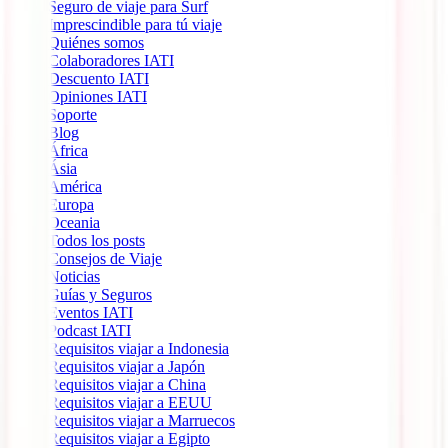
Seguro de viaje para Surf
Imprescindible para tú viaje
Quiénes somos
Colaboradores IATI
Descuento IATI
Opiniones IATI
Soporte
Blog
África
Ásia
América
Europa
Oceania
Todos los posts
Consejos de Viaje
Noticias
Guías y Seguros
Eventos IATI
Podcast IATI
Requisitos viajar a Indonesia
Requisitos viajar a Japón
Requisitos viajar a China
Requisitos viajar a EEUU
Requisitos viajar a Marruecos
Requisitos viajar a Egipto