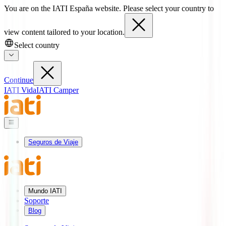
You are on the IATI España website. Please select your country to
view content tailored to your location.
Select country
Continue
IATI Vida
IATI Camper
Seguros de Viaje
Mundo IATI
Soporte
Blog