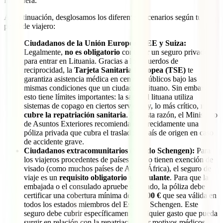
financiera.
A continuación, desglosamos los diferentes escenarios según tu
perfil de viajero:
Ciudadanos de la Unión Europea, EEE y Suiza:
Legalmente,
no es obligatorio
contratar un seguro privado
para entrar en Lituania. Gracias a los acuerdos de
reciprocidad, la
Tarjeta Sanitaria Europea (TSE)
te
garantiza asistencia médica en centros públicos bajo las
mismas condiciones que un ciudadano lituano. Sin embargo,
esto tiene límites importantes: la sanidad lituana utiliza
sistemas de copago en ciertos servicios y, lo más crítico,
no
cubre la repatriación sanitaria
. Por esta razón, el Ministerio
de Asuntos Exteriores recomienda encarecidamente una
póliza privada que cubra el traslado al país de origen en caso
de accidente grave.
Ciudadanos extracomunitarios (Visado Schengen):
Para
los viajeros procedentes de países que no tienen exención de
visado (como muchos países de Asia y África), el seguro de
viaje es un
requisito obligatorio y vinculante
. Para que la
embajada o el consulado apruebe el visado, la póliza debe
certificar una cobertura mínima de
30.000 €
que sea válida en
todos los estados miembros del Espacio Schengen. Este
seguro debe cubrir específicamente cualquier gasto que pueda
surgir en relación con la repatriación por motivos médicos,