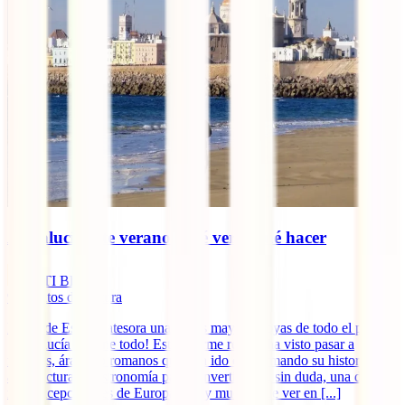
Andalucía este verano: qué ver y qué hacer
IATI Blog
9
minutos de lectura
El sur de España atesora una de las mayores joyas de todo el país.
¡Andalucía lo tiene todo! Este enorme región ha visto pasar a
fenicios, árabes o romanos que han ido conformando su historia,
arquitectura y gastronomía para convertirla en, sin duda, una de las
más excepcionales de Europa. ¡Hay mucho que ver en [...]