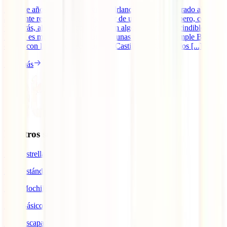
Durante años, el seguro de viaje a Irlanda se ha considerado algo
altamente recomendable para gozar de un viaje seguro pero, como
ya sabrás, ahora se ha convertido en algo 100% imprescindible.
Irlanda es mucho más que tomarse unas pintas en el Temple Bar. Te
espera con lugares únicos como el Castillo de Blanrey, los [...]
Leer más
Nuestros seguros
IATI Estrella
IATI Estándar
IATI Mochilero
IATI Básico
IATI Escapadas