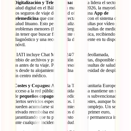
Digitalización y Telemedicina:
Lituania lidera el sector de
salud digital en el Báltico. En mayo de 2026, la mayoría de
los seguros de viaje de calidad ofrecen una
App de
telemedicina
que conecta directamente con el sistema de
salud lituano. Esto permite realizar consultas por vídeo para
problemas menores (fiebre, alergias, consultas de medicación)
sin tener que buscar físicamente una clínica, recibiendo un
diagnóstico y una receta válida directamente en tu dispositivo
móvil.
La app IATI incluye Chat Médico 24/7 con videollamada,
intercambio de archivos y prescripción de recetas, disponible desde
72 horas antes de tu viaje. Permite resolver consultas de salud
menores desde tu alojamiento en Vilna sin necesidad de desplazarte
a ningún centro médico.
Costes y Copagos:
Aunque la Tarjeta Sanitaria Europea da
acceso a la red pública, la sanidad lituana mantiene un sistema
de
pequeños copagos
por medicamentos subvencionados y
ciertos servicios especializados. Estos costes, aunque bajos,
pueden acumularse si el tratamiento es complejo. Un seguro
privado reembolsa estos gastos desde el primer euro,
garantizando que tu presupuesto de viaje permanezca intacto
ante cualquier incidente de salud.