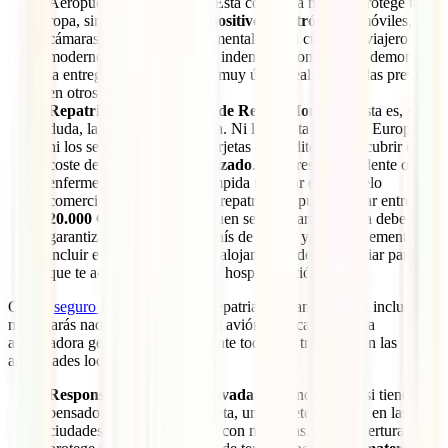
Aeropuerto Internacional. Esta cobertura no solo protege tu
ropa, sino también tus
dispositivos electrónicos
(móviles,
cámaras, portátiles), fundamentales para cualquier viajero
moderno. Además, incluye indemnizaciones por la demora en
la entrega de maletas, algo muy útil si realizas escalas previas
en otros hubs europeos.
Repatriación Sanitaria y de Restos Mortales:
Esta es, sin
duda, la garantía más crítica. Ni la Tarjeta Sanitaria Europea
ni los seguros básicos de tarjetas de crédito suelen cubrir el
coste de un
avión medicalizado
. Si sufres un accidente o
enfermedad grave que te impida regresar en un vuelo
comercial convencional, la repatriación puede costar entre
20.000 € y 40.000 €
. Un buen seguro para Lituania debe
garantizar el traslado a tu país de origen y, preferiblemente,
incluir el desplazamiento y alojamiento de un familiar para
que te acompañe durante tu hospitalización.
Con el
seguro IATI Estándar
, la repatriación sanitaria está incluida:
no pagarás nada por el traslado en avión medicalizado y la
aseguradora gestionará directamente todos los trámites con las
autoridades locales lituanas.
Responsabilidad Civil Privada:
Es fundamental si tienes
pensado alquilar una bicicleta, un patinete eléctrico en las
ciudades o incluso si viajas con mascotas. Esta cobertura te