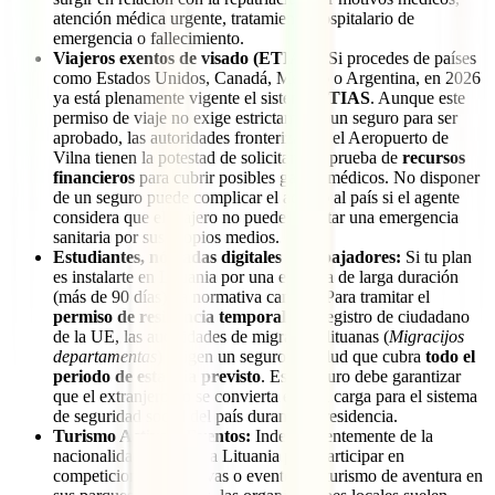
atención médica urgente, tratamiento hospitalario de
emergencia o fallecimiento.
Viajeros exentos de visado (ETIAS):
Si procedes de países
como Estados Unidos, Canadá, México o Argentina, en 2026
ya está plenamente vigente el sistema
ETIAS
. Aunque este
permiso de viaje no exige estrictamente un seguro para ser
aprobado, las autoridades fronterizas en el Aeropuerto de
Vilna tienen la potestad de solicitar una prueba de
recursos
financieros
para cubrir posibles gastos médicos. No disponer
de un seguro puede complicar el acceso al país si el agente
considera que el viajero no puede afrontar una emergencia
sanitaria por sus propios medios.
Estudiantes, nómadas digitales y trabajadores:
Si tu plan
es instalarte en Lituania por una estancia de larga duración
(más de 90 días), la normativa cambia. Para tramitar el
permiso de residencia temporal
o el registro de ciudadano
de la UE, las autoridades de migración lituanas (
Migracijos
departamentas
) exigen un seguro de salud que cubra
todo el
periodo de estancia previsto
. Este seguro debe garantizar
que el extranjero no se convierta en una carga para el sistema
de seguridad social del país durante su residencia.
Turismo Activo y Eventos:
Independientemente de la
nacionalidad, si viajas a Lituania para participar en
competiciones deportivas o eventos de turismo de aventura en