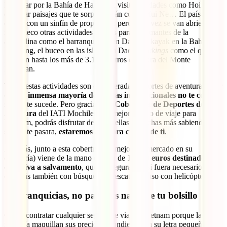
Navegar por la Bahía de Ha-Long, visitar ciudades como Hoi An,
explorar paisajes que te sorprenderán como Mui Ne… El país te
espera con un sinfín de propuestas, pero cada vez se van abriendo
más hueco otras actividades ideales para los amantes de la
adrenalina como el barranquismo en Dalat, el kayak en la Bahía de
Ha-Long, el buceo en las islas Con Dao o
trekkings
como el que te
llevarán hasta los más de 3.100 metros de altura del Monte
Fansipan.
Todas estas actividades son consideradas deportes de aventura y, por
ello,
la inmensa mayoría de pólizas internacionales no te cubren
si algo te sucede. Pero gracias a la
Cobertura de Deportes de
Aventura
del IATI Mochilero, el mejor seguro de viaje para
Vietnam, podrás disfrutar de todas ellas y muchas más sabiendo que,
si algo te pasara,
estaremos ahí para cuidar de ti
.
Además, junto a esta cobertura (la mejor del mercado en su
categoría) viene de la mano de otra de
15.000 euros destinados en
exclusiva a salvamento
, que te asegura que si fuera necesario
contarás también con búsqueda y rescate incluso con helicóptero.
Sin franquicias, no pagarás nada de tu bolsillo
Ojo al contratar cualquier seguro de viaje a Vietnam porque la
mayoría maquillan sus precios escondiendo en su letra pequeña las