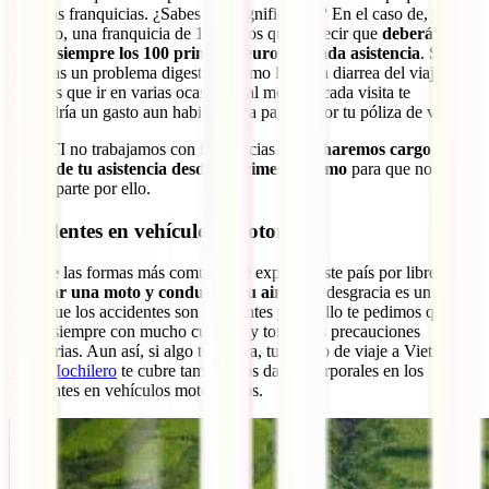
famosas franquicias. ¿Sabes qué significa eso? En el caso de, por
ejemplo, una franquicia de 100 euros quiere decir que
deberás
pagar siempre los 100 primeros euros de cada asistencia
. Si
sufrieras un problema digestivo, como la típica diarrea del viajero, y
tuvieras que ir en varias ocasiones al médico, cada visita te
supondría un gasto aun habiendo ya pagado por tu póliza de viaje.
En IATI no trabajamos con franquicias y
nos haremos cargo de los
costes de tu asistencia desde el primer céntimo
para que no debas
preocuparte por ello.
Accidentes en vehículo a motor
Una de las formas más comunes de explorar este país por libre es
alquilar una moto y conducir a tu aire
. Por desgracia es un país
en la que los accidentes son frecuentes y por ello te pedimos que
vayas siempre con mucho cuidado y tomes las precauciones
necesarias. Aun así, si algo te pasara, tu seguro de viaje a Vietnam
IATI Mochilero
te cubre también los daños corporales en los
accidentes en vehículos motorizados.