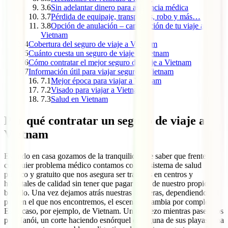
3.6
Sin adelantar dinero para asistencia médica
3.7
Pérdida de equipaje, transportes, robo y más…
3.8
Opción de anulación – cancelación de tu viaje a
Vietnam
4
Cobertura del seguro de viaje a Vietnam
5
Cuánto cuesta un seguro de viaje a Vietnam
6
Cómo contratar el mejor seguro de viaje a Vietnam
7
Información útil para viajar seguro a Vietnam
7.1
Mejor época para viajar a Vietnam
7.2
Visado para viajar a Vietnam
7.3
Salud en Vietnam
Por qué contratar un seguro de viaje a
Vietnam
Estando en casa gozamos de la tranquilidad de saber que frente a
cualquier problema médico contamos con un sistema de salud
público y gratuito que nos asegura ser tratados en centros y
hospitales de calidad sin tener que pagar nada de nuestro propio
bolsillo. Una vez dejamos atrás nuestras fronteras, dependiendo del
país en el que nos encontremos, el escenario cambia por completo.
Es el caso, por ejemplo, de Vietnam. Un tropiezo mientras paseamos
por Hanói, un corte haciendo esnórquel en alguna de sus playas, una