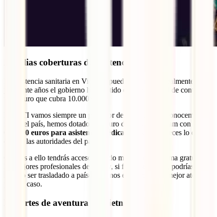
Amplias coberturas de asistencia médica
La asistencia sanitaria en Vietnam puede llegar a ser realmente cara
y durante años el gobierno ha insistido en la necesidad de contar con
un seguro que cubra 10.000$.
En IATI vamos siempre un paso por delante y, como conocemos a
fondo el país, hemos dotado al seguro de viaje a Vietnam con hasta
600.000 euros para asistencia médica
. ¡Más de 10 veces lo que
exigen las autoridades del país!
Gracias a ello tendrás acceso en todo momento, de forma gratuita, a
los mejores profesionales del país y, si fuera necesario, podrías
incluso ser trasladado a países vecinos en busca de la mejor atención
para tu caso.
Deportes de aventura en Vietnam