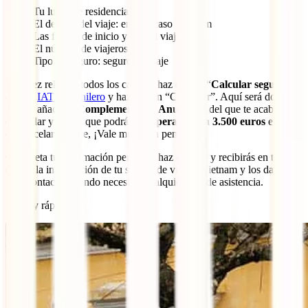
Tu lugar de residencia
El destino del viaje: en este caso Vietnam
Las fechas de inicio y fin del viaje
El número de viajeros
Tipo de seguro: seguro de viaje
Una vez rellenes todos los campos haz clic en “
Calcular seguro
”,
elije tu
IATI Mochilero
y haz clic en “Contratar”. Aquí será donde
podrás añadir el
Complemento de Anulación
del que te acabamos
de hablar y con el que podrás
recuperar hasta 3.500 euros
en caso
de cancelar el viaje, ¡Vale mucho la pena!
Completa tu información personal, haz el pago y recibirás en tu
correo la información de tu seguro de viaje a Vietnam y los datos
para contactar cuando necesites cualquier tipo de asistencia.
¡Fácil y rápido!