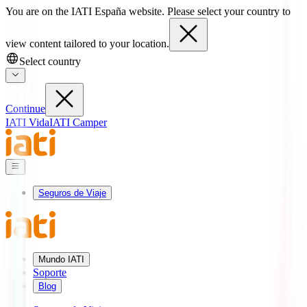
You are on the IATI España website. Please select your country to
view content tailored to your location.
Select country
Continue
IATI Vida
IATI Camper
Seguros de Viaje
Mundo IATI
Soporte
Blog