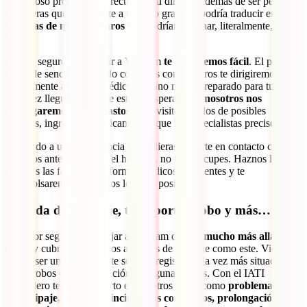
un tedioso proceso para recuperar tu dinero. Además de ser pesado,
si tuvieras que enfrentarte a un caso grave se podría traducir en
facturas de miles de euros
que podrían arruinar, literalmente, tu
viaje.
Con tu seguro para viajar a Vietnam
te lo ponemos fácil
. El proceso
es así de sencillo: Cuando contactes con nosotros te dirigiremos
rápidamente al centro médico cercano mejor preparado para tu caso.
Una vez llegues ahí ya te estarán esperando y
nosotros nos
encargaremos de los gastos
de la visita y de los de posibles
pruebas, ingresos o medicamentos que los especialistas precisen.
Si debido a una emergencia no pudieras ponerte en contacto con
nosotros antes de visitar el hospital, no te preocupes. Haznos llegar
después las facturas e informes médicos pertinentes y te
reembolsaremos tus gastos lo antes posible.
Pérdida de equipaje, transportes, robo y más…
El mejor seguro para viajar a Vietnam debe ir
mucho más allá de la
salud
y cubrir en todos los aspectos de un viaje como este. Vietnam,
pese a ser un país bastante seguro, registra cada vez más situaciones
como robos con intimidación en algunas zonas. Con el IATI
Mochilero tendrás cubierto este y otros casos como
problemas con
tu equipaje, retrasos e incidencias con vuelos, prolongación de