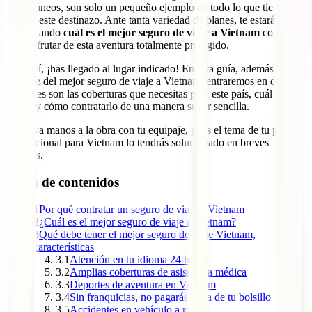
subterráneos, son solo un pequeño ejemplo de todo lo que tiene por
ofrecer este destinazo. Ante tanta variedad de planes, te estarás
preguntando
cuál es el mejor seguro de viaje a Vietnam
con el
que disfrutar de esta aventura totalmente protegido.
Si es así, ¡has llegado al lugar indicado! En esta guía, además de
hablarte del mejor seguro de viaje a Vietnam, entraremos en detalle
en cuáles son las coberturas que necesitas para este país, cuál es su
precio y cómo contratarlo de una manera súper sencilla.
Ponte ya manos a la obra con tu equipaje, pues el tema de tu póliza
internacional para Vietnam lo tendrás solucionado en breves
minutos.
Tabla de contenidos
1
Por qué contratar un seguro de viaje a Vietnam
2
¿Cuál es el mejor seguro de viaje a Vietnam?
3
Qué debe tener el mejor seguro de viaje Vietnam,
características
3.1
Atención en tu idioma 24 horas
3.2
Amplias coberturas de asistencia médica
3.3
Deportes de aventura en Vietnam
3.4
Sin franquicias, no pagarás nada de tu bolsillo
3.5
Accidentes en vehículo a motor