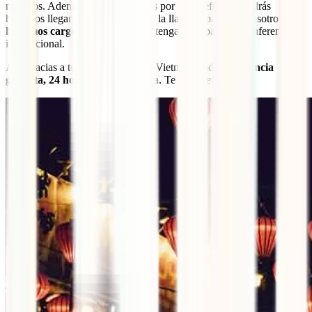
nosotros. Además, si nos contactas por vía telefónica, podrás
hacernos llegar el comprobante de la llamada para que nosotros
nos
hagamos cargo del coste
y tú no tengas que pagar la conferencia
internacional.
Así, gracias a tu seguro de viaje a Vietnam tendrás
asistencia
gratuita, 24 horas y en tu idioma
. Te lo ponemos fácil.