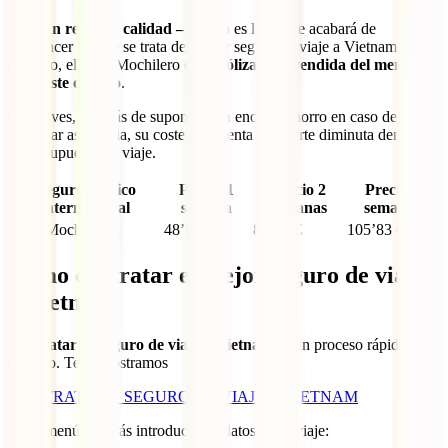
La
gran relación calidad – precio
es lo que te acabará de
convencer de que se trata del mejor seguro de viaje a Vietnam. No
en vano, el IATI Mochilero es l
a póliza más vendida del mercado
para este destino
.
Como ves, además de suponerte un enorme ahorro en caso de
necesitar asistencia, su coste representa una parte diminuta dentro de
tu presupuesto de viaje.
Seguro médico
Precio 1
Precio 2
Precio 3
internacional
semana
semanas
semanas
IATI Mochilero
48’52 €
83’18 €
105’83 €
Cómo contratar el mejor seguro de viaje
a Vietnam
Contratar tu seguro de viaje a Vietnam
es un proceso rápido y
sencillo. Te lo mostramos
CONTRATA TU SEGURO DE VIAJE A VIETNAM
En el menú deberás introducir los datos de tu viaje: