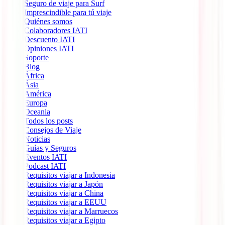
Seguro de viaje para Surf
Imprescindible para tú viaje
Quiénes somos
Colaboradores IATI
Descuento IATI
Opiniones IATI
Soporte
Blog
África
Ásia
América
Europa
Oceania
Todos los posts
Consejos de Viaje
Noticias
Guías y Seguros
Eventos IATI
Podcast IATI
Requisitos viajar a Indonesia
Requisitos viajar a Japón
Requisitos viajar a China
Requisitos viajar a EEUU
Requisitos viajar a Marruecos
Requisitos viajar a Egipto