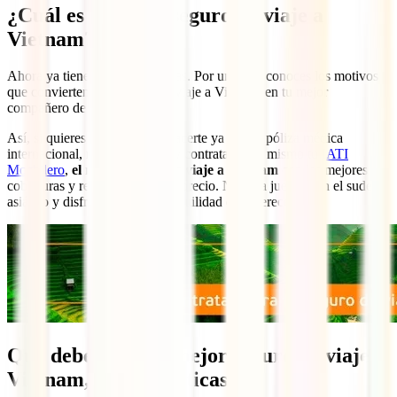
¿Cuál es el mejor seguro de viaje a
Vietnam?
Ahora ya tienes dos cosas claras. Por un lado, conoces los motivos
que convierten a tu seguro de viaje a Vietnam en tu mejor
compañero de ruta.
Así, si quieres ir por faena y hacerte ya con tu póliza médica
internacional, no esperes más y contrata ahora mismo tu
IATI
Mochilero
,
el mejor seguro de viaje a Vietnam
con las mejores
coberturas y relación calidad – precio. No te la juegues en el sudeste
asiático y disfrútalo con la tranquilidad que mereces:
Qué debe tener el mejor seguro de viaje
Vietnam, características