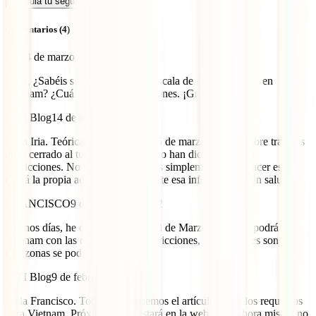
Calcula tu seguro
Comentarios (4)
Iris
14 de marzo de 2022
Hola, ¿Sabéis si es posible hacer escala de corta duración en
Vietnam? ¿Cuáles son las restricciones. ¡Gracias!
IATI Blog
14 de marzo de 2022
Hola Iria. Teóricamente mañana 15 de marzo Vietnam abre tras dos
años cerrado al turismo y todavía no han dicho bajo que
restricciones. No hay noticias. Si es simplemente para hacer escala
quizá la propia aerolínea pueda darte esa información. Un saludo.
FRANCISCO
9 de febrero de 2022
Buenos días, he oído que para final de Marzo o abril se podrá ir a
Vietnam con las consiguientes restricciones, sabéis cuales son y a
que zonas se podrá ir? Gracias
IATI Blog
9 de febrero de 2022
Hola Francisco. Todavía no tenemos el artículo sobre los requisitos
para Vietnam. Próximamente estará en la web, pero ahora mismo no