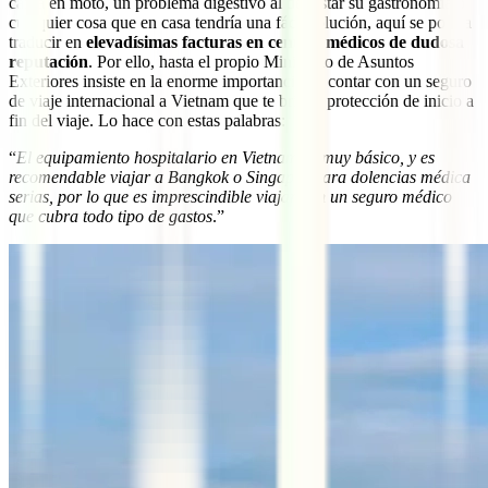
caída en moto, un problema digestivo al degustar su gastronomía o
cualquier cosa que en casa tendría una fácil solución, aquí se podría
traducir en
elevadísimas facturas en centros médicos de dudosa
reputación
. Por ello, hasta el propio Ministerio de Asuntos
Exteriores insiste en la enorme importancia de contar con un seguro
de viaje internacional a Vietnam que te brinde protección de inicio a
fin del viaje. Lo hace con estas palabras:
“
El equipamiento hospitalario en Vietnam es muy básico, y es
recomendable viajar a Bangkok o Singapur para dolencias médica
serias, por lo que es imprescindible viajar con un seguro médico
que cubra todo tipo de gastos
.”