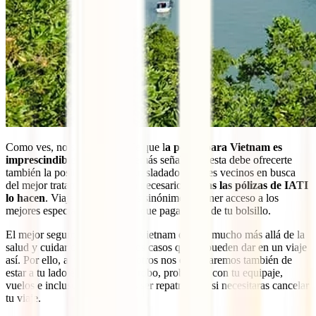
Como ves, no solo advierte de que l
a póliza para Vietnam es
imprescindible
, si no que además señala que esta debe ofrecerte
también la posibilidad de ser trasladado a países vecinos en busca
del mejor tratamiento, si fuera necesario.
Todas las pólizas de IATI
lo hacen
. Viajar con seguro es sinónimo de tener acceso a los
mejores especialistas sin tener que pagar nada de tu bolsillo.
El mejor seguro de viaje para Vietnam debe ir mucho más allá de la
salud y cuidar de ti en todos los casos que se pueden dar en un viaje
así. Por ello, al viajar con nosotros nos encargaremos también de
estar a tu lado en casos como robo, problemas con tu equipaje,
vuelos e incluso si necesitaras ser repatriado o si necesitaras cancelar
tu viaje.