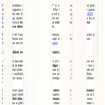
Cada destino es un “mundo aparte” y eso se traduce en que precisa
de un seguro totalmente adaptado. De la misma forma que para una
escapada de fin de semana a Roma el mejor seguro es el
IATI
Estándar
, para un viajazo a Vietnam se precisa un seguro a la altura
que ofrezca
mayores coberturas y cubra todo lo que esta
aventura tiene preparado para t
i.
Las que te vamos a mostrar a continuación son las coberturas que, sí
o sí, deben estar en tu seguro de viaje a Vietnam, todas ellas
incluidas en tu póliza
IATI Mochilero
:
Atención en tu idioma 24 horas
Ante un incidente mientras estás en el extranjero, algo clave es que
solicitar y recibir asistencia sea algo sencillo y rápido
y no un
problema más. Si tuvieras que contar en un idioma diferente al tuyo
que has sufrido un accidente o tienes síntomas graves, podría
significar una enorme pérdida de tiempo y detalles que podrían ser
vitales.
Es por eso que en IATI siempre
te atenderemos en tu idioma
, de
forma que todo sea fácil para ti. Estaremos disponibles para ti
las 24
horas del día y los 7 días de la semana
, de forma que si nos
necesitas a pleno día como si es de madrugada puedas contar con