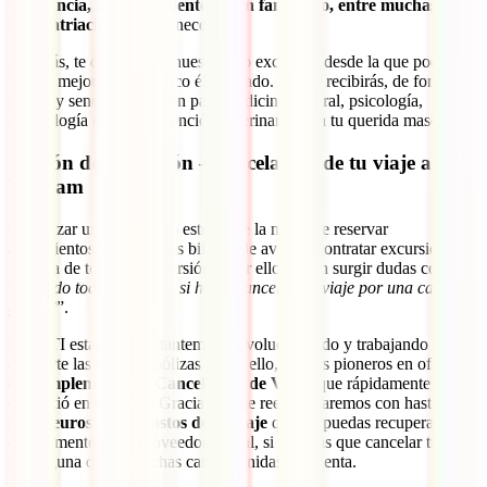
tu estancia, desplazamiento de un familiar o, entre muchas más
la repatriación
si fuera necesaria.
Además, te da acceso a nuestra app exclusiva desde la que podrás
usar el mejor Chat Médico él mercado. Desde recibirás, de forma
rápida y sencilla, atención para medicina general, psicología,
ginecología o incluso atención veterinaria para tu querida mascota.
Opción de anulación – cancelación de tu viaje a
Vietnam
Organizar un viaje como este va de la mano de reservar
alojamientos, comprar tus billetes de avión y contratar excursiones.
Se trata de toda una inversión y por ello suelen surgir dudas como:
“
¿Pierdo todo mi dinero si he de cancelar mi viaje por una causa
grave?
”.
En IATI estamos constantemente evolucionando y trabajando en
ofrecerte las mejores pólizas y, por ello, fuimos pioneros en ofrecer
el
Complemento de Cancelación de Viaje
, que rápidamente se
convirtió en un éxito. Gracias a él te reembolsaremos con hasta
3.500 euros de los gastos de tu viaje
que no puedas recuperar
directamente de tu proveedor oficial, si tuvieras que cancelar tu viaje
por alguna de las muchas causas tenidas en cuenta.