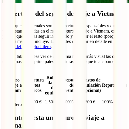
Cobertura del seguro de viaje a Vietnam
Ahora que sabes cuáles son las coberturas indispensables y que
todas están incluidas en el mejor seguro de viaje a Vietnam, es
posible que quieras seguir indagando y conocer el resto (porque hay
muchas más) que incluye. Las puedes consultar en detalle en la
página del IATI Mochilero
.
En esta tabla puedes ver de una forma mucho más visual las cifras
de algunas de las principales coberturas de las que te acabamos de
hablar:
Robo y
Seguro
Cobertura
Deportes
Gastos de
daños
de viaje a
Gastos
de
anulación
Repatriación
de
Vietnam
Médicos
aventura
(opcional)
equipaje
IATI
600.000 €
1.500 €
100%
3.500 €
100%
Mochilero
Cuánto cuesta un seguro de viaje a
Vietnam