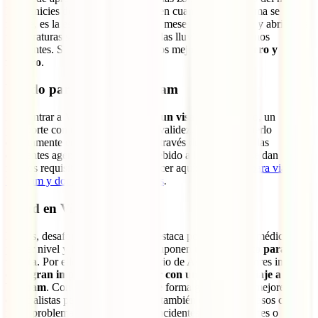
las planicies del sur. Mejor época, en cuanto a lo que clima se
refiere, es la estación seca entre los meses de noviembre y abril. Las
temperaturas son más llevaderas y las lluvias mucho menos
frecuentes. Si quieres apostar por los mejores meses:
enero y
febrero
.
Visado para viajar a Vietnam
Para entrar a Vietnam
necesitarás un visado
y, para ello, un
pasaporte con mínimo 6 meses de validez. Podrás obtenerlo
directamente en una embajada o a través de las webs de las
diferentes agencias autorizadas. Debido a la pandemia se dan
nuevos requisitos que podrás conocer aquí:
Requisitos para viajar a
Vietnam y documentos obligatorios
.
Salud en Vietnam
El país, desafortunadamente, no destaca por sus centros médicos de
primer nivel y los pocos que hay suponen
un gran gasto para el
turista
. Por ello, el propio Ministerio de Asuntos Exteriores insiste
en l
a gran importancia de contar con un seguro de viaje a
Vietnam
. Con él tendrás acceso de forma gratuita a los mejores
especialistas pero, además, estarás también cubierto en casos como
robo, problemas con tu equipaje, incidentes con transportes o