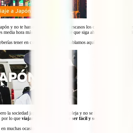
Japón y no te han engañado. Aquí son escasos los casos de robos o agres
es media hora más tarde es muy posible que siga ahí y que te lo hayan d
berías tener en cuenta de los que te hablamos aquí:
ero la sociedad japonesa es muy compleja y no se llega a entender en pr
, por lo que
viajar sola a Japón suele ser fácil y seguro
.
en muchas ocasiones al país: