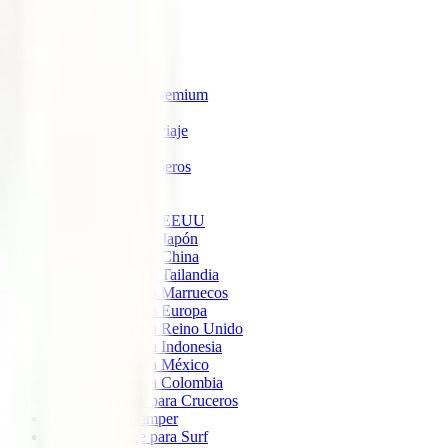
IATI Estrella
IATI Estándar
IATI Familia
IATI Escapadas
IATI Mochilero
IATI Anulación Premium
IATI Básico
IATI Anual Multiviaje
IATI Air Help
IATI Grandes Viajeros
IATI Estudios
Seguros de Viaje
Seguro de viaje a EEUU
Seguro de viaje a Japón
Seguro de viaje a China
Seguro de viaje a Tailandia
Seguro de viaje a Marruecos
Seguro de viaje a Europa
Seguro de viaje a Reino Unido
Seguro de viaje a Indonesia
Seguro de viaje a México
Seguro de viaje a Colombia
Seguro de viaje para Cruceros
Seguro para Camper
Seguro de viaje para Surf