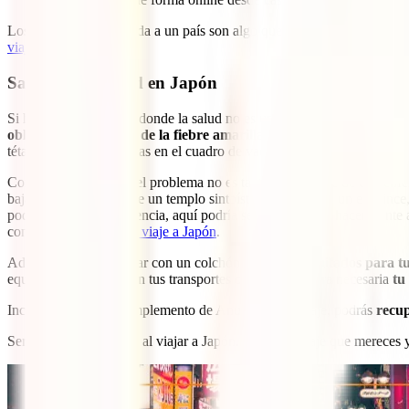
Los requisitos de entrada a un país son algo que puede ir cambiando 
viajar a Japón
.
Salud y seguridad en Japón
Si hay un país de Asia donde la salud no es una de las mayores preoc
obligatoria la vacuna de la fiebre amarilla
para aquellos que vengan
tétanos… todas incluidas en el cuadro de vacunación típico de España
Como decíamos, aquí el problema no es tanto contagiarse de una enf
bajando las escaleras de un templo sintoísta que acabe en un esguinc
podrías pasar con paciencia, aquí podría ser sinónimo de hacer frente
con el
mejor seguro de viaje a Japón
.
Además de poder contar con un colchón de
gastos ilimitados para t
equipaje, incidentes con tus transportes o incluso si fuera necesaria
tu
Incluso, gracias al Complemento de Anulación de Viaje, podrás
recup
Sería un error jugártela al viajar a Japón. Goza del viaje que mereces