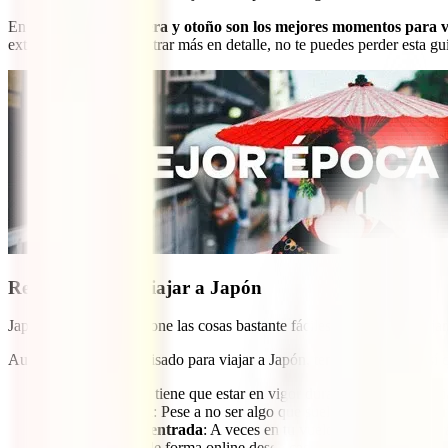
En definitiva,
primavera y otoño son los mejores momentos para v
extremas. Si quieres entrar más en detalle, no te puedes perder esta gu
Requisitos para viajar a Japón
Japón es un país que pone las cosas bastante fáciles a la hora de viaj
Aunque no necesites visado para viajar a Japón, ten en cuenta que sí q
Pasaporte
: Este tiene que estar en vigor durante toda tu estanc
Billete de salida
: Pese a no ser algo que suelan verificar siemp
Formulario de entrada
: A veces en tu vuelo hacia Japón y otr
puedes hacerlo de forma online desde casa desde la web oficia