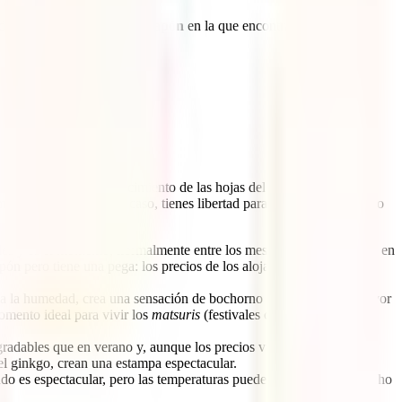
do esta detallada
Guía de Japón
en la que encontrarás todo lo que
ontinuación.
ión del cerezo, el enrojecimiento de las hojas del arce, calor
 muy en cuenta si, en tu caso, tienes libertad para escoger el momento
bles y es el momento, normalmente entre los meses de marzo y abril, en
Japón pero tiene una pega: los precios de los alojamientos suben
o a la humedad, crea una sensación de bochorno (en parte por la mayor
omento ideal para vivir los
matsuris
(festivales culturales) más
adables que en verano y, aunque los precios vuelven a subir, no
del ginkgo, crean una estampa espectacular.
vado es espectacular, pero las temperaturas pueden llegar a bajar mucho