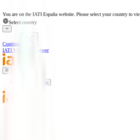
You are on the IATI España website. Please select your country to view
Select country
Continue
IATI Vida
IATI Camper
Seguros de Viaje
Mundo IATI
Soporte
Blog
Seguros de Viaje