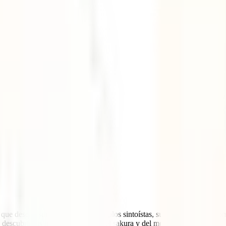
que desean sumergirse en sus templos sintoístas, su deliciosa gastronomí
escubrir los increíbles colores del sakura y del momiji.