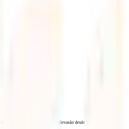
a, sus increíbles paisajes que te llevarán desde las playas de