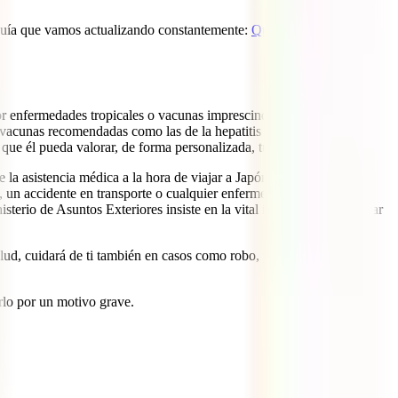
 guía que vamos actualizando constantemente:
Qué se necesita para
por enfermedades tropicales o vacunas imprescindibles. Solo
es
cunas recomendadas como las de la hepatitis B, triple vírica,
que él pueda valorar, de forma personalizada, tu caso.
 la asistencia médica a la hora de viajar a Japón. Un tropezón
, un accidente en transporte o cualquier enfermedad que en casa
nisterio de Asuntos Exteriores insiste en la vital importancia de contar
lud, cuidará de ti también en casos como robo, problemas con tu
rlo por un motivo grave.