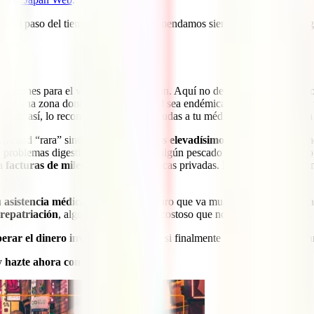
con el paso del tiempo. Por ello, recomendamos siempre consultar esta
upaciones para el viajero, este es Japón. Aquí no deberás preocuparte 
 de una zona donde esta enfermedad sea endémica. Por otro lado, hay va
. Aun así, lo recomendable es que acudas a tu médico de cabecera para 
ermedad “rara” sino
hacer frente a los elevadísimos precios
que supone
e, problemas digestivos causados por algún pescado crudo en mal estado
 a
facturas de miles de euros
en clínicas privadas. Por ello, hasta el Mi
u asistencia médica
, como es un seguro que va mucho más allá de tu sa
 repatriación
, algo extremadamente costoso que no costea el gobierno.
erar el dinero invertido en el viaje
si finalmente tuvieras que cancela
 y
hazte ahora con tu seguro
: