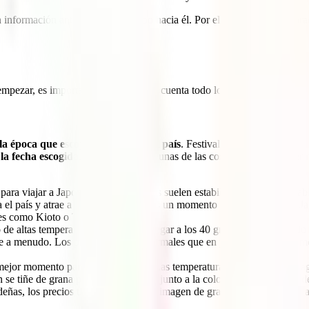
ta información antes de poner rumbo hacia él. Por ello, te hemos prepara
 empezar, es importante que tengas en cuenta todo lo que explicamos a c
a época que escojas para visitar el país
. Festivales culturales, florac
a fecha escogida
. Así, estas son algunas de las cosas que debes tener
ara viajar a Japón. Las temperaturas suelen estabilizarse y ser agrada
sa el país y atrae a miles de turistas. Es un momento ideal para viajar a 
es como Kioto o Tokio.
o de altas temperaturas que pueden llegar a los 40 grados. Esto, sumad
arte a menudo. Los precios son más normales que en primavera y es un m
mejor momento para viajar a Japón. Las temperaturas son mucho más agr
 se tiñe de grana por el
momiji
que, junto a la coloración amarillenta 
deñas, los precios tienden a bajar. La imagen de gran parte del país ne