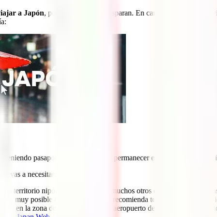
iajar a Japón
, pero los precios se disparan. En cambio, en otoño e inv
ía:
ar. Teniendo pasaporte español, podrás permanecer en el país
hasta 90 dí
ue vas a necesitar:
ia en territorio nipón. A diferencia de muchos otros destinos, no necesit
re, es muy posible que te lo pidan. Se recomienda tener un billete de sa
as ya en la zona de inmigración de tu aeropuerto de llegada, es necesari
l
Visit Japan Web
.