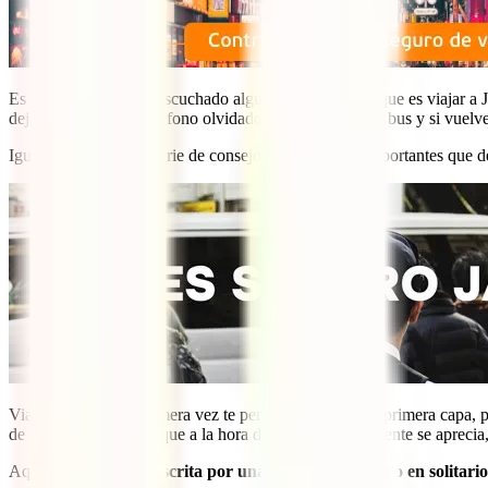
Es posible que hayas escuchado alguna vez lo seguro que es viajar a 
dejar una cámara o teléfono olvidado en una parada de bus y si vuelv
Igualmente, hay una serie de consejos de seguridad importantes que de
Viajar a Japón por primera vez te permitirá conocer su primera capa, p
de machismo, es algo que a la hora de visitarlo difícilmente se aprecia
Aquí tienes una guía
escrita por una viajera que ha ido en solitario