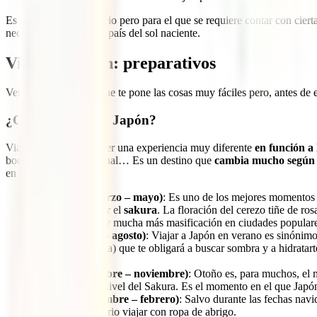
Es un país extraordinario pero para el que se requiere contar con cier
necesitas para viajar al país del sol naciente.
Viajar a Japón: preparativos
Verás que es un país que te pone las cosas muy fáciles pero, antes de
¿Cuándo viajar a Japón?
Viajar a Japón puede ser una experiencia muy diferente
en función a l
bochornoso, frío invernal… Es un destino que
cambia mucho según l
en el que irás:
Primavera (marzo – mayo)
: Es uno de los mejores momentos p
el que tiene lugar el
sakura
. La floración del cerezo tiñe de ro
muchísimo y hay mucha más masificación en ciudades popular
Verano (junio – agosto)
: Viajar a Japón en verano es sinónim
cantidad de lluvia) que te obligará a buscar sombra y a hidrat
importantes.
Otoño (septiembre – noviembre)
: Otoño es, para muchos, el 
suelen llegar al nivel del Sakura. Es el momento en el que Japón
Invierno (diciembre – febrero)
: Salvo durante las fechas navi
y se hace necesario viajar con ropa de abrigo.