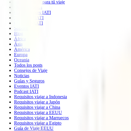
Imprescindible para tú viaje
Quiénes somos
Colaboradores IATI
Descuento IATI
Opiniones IATI
Soporte
Blog
África
Ásia
América
Europa
Oceania
Todos los posts
Consejos de Viaje
Noticias
Guías y Seguros
Eventos IATI
Podcast IATI
Requisitos viajar a Indonesia
Requisitos viajar a Japón
Requisitos viajar a China
Requisitos viajar a EEUU
Requisitos viajar a Marruecos
Requisitos viajar a Egipto
Guía de Viaje EEUU