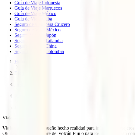
Guía de Viaje Indonesia
Guía de Viaje Marruecos
Guía de Viaje México
Guía de Viaje Cuba
Seguro de viaje para Crucero
Seguro de Viaje México
Seguro de viaje Japón
Seguro de viaje Tailandia
Seguro de viaje China
Seguro de viaje Colombia
Home
Blog
Destinos
Asia
Japon
Viajar a Japón
Viajar a Japón
es un sueño hecho realidad para infinidad de viajeros 
Okinawa hasta la cumbre del volcán Fuji o para los que fantasean con d