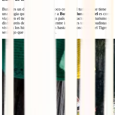
Bután es un destino hasta hace poco cerrado al turismo que tiene
una magia que os atrapará. Viajar a
Bután de luna de miel
es como
viajar en el tiempo. Conoceréis un país casi intacto por el turismo y
disfrutareis de una gran armonía entre increíbles templos budistas y
vistas a los himalyas. Subir juntos hasta el famoso Nido del Tigre
será algo que no olvidaréis jamás.