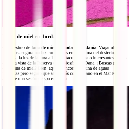
Luna de miel en Jordania
Otro destino de
luna de miel de moda es Jordania
. Viajar ahí en
pareja os asegura noches románticas en una jaima del desierto,
paseos a la luz de la luna a la espectacular Petra o interesantes planes
como la vista de la Reserva de la Biosfera de Dana. ¿Buscas playa
en tu luna de miel? Bien, aquí no encontrarás una de aguas
turquesas pero seguro que alucinarás con un baño en el Mar Muerto
antes de una sesión de spa en pareja.