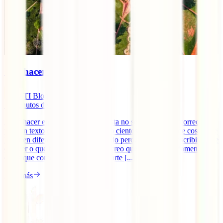
Qué hacer en Auroville
IATI Blog
18
minutos de lectura
¿Qué hacer en Auroville? Quizá esta no sea la pregunta correcta
para un texto como este. He escrito cientos de artículos de cosas que
hacer en diferentes partes del mundo pero, a la hora de escribir sobre
qué ver o qué hacer en Auroville, creo que (aunque obviamente hay
cosas que comentar al respecto), parte [...]
Leer más