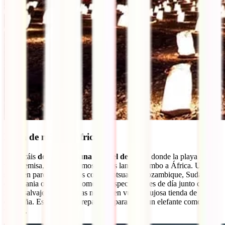
Luna de miel en África
Si buscáis
destinos de luna de miel de moda
donde la playa no sea
una premisa, os proponemos que os lanceis rumbo a África. Un
safari en pareja a destinos como Botsuana, Mozambique, Sudáfrica
o Tanzania os asegura momentos espectaculares de día junto con la
fauna salvaje y románticas noches en vuestra lujosa tienda de
campaña. Eso sí, estad preparados para tener un elefante como
vecino.