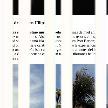
Luna de miel en Filipinas
Filipinas es un destino muy de moda
y las lunas de miel ahí son
cada vez más comunes. Alojaos en sus cuidados resorts con spa y
disfrutad saltado de una isla paradisiaca a otra en Port Barton;
alucinad con el paisaje cárstico de El Nido o de la experiencia del
relax en una pequeña isla como Siargao. Si sois amantes del buceo y
vais en la época adecuada os esperan tortugas, tiburones ballena y
tiburones zorro.