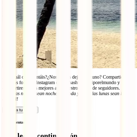
¿Por cuál os decantáis?¿Nos hemos dejado alguno? Compartid
vuestras fotos en Instagram con el hashtag #iatiporelmundo y
compartiremos las mejores ante nuestros miles de seguidores.
¡Que
todas las noches sean noches de boda y todas las lunas sean lunas
de miel!
Calcula tu seguro
Sin comentarios
Qué leer a continuación