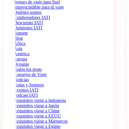
Seguro de viaje para Surf
Imprescindible para tú viaje
Quiénes somos
Colaboradores IATI
Descuento IATI
Opiniones IATI
Soporte
Blog
África
Ásia
América
Europa
Oceania
Todos los posts
Consejos de Viaje
Noticias
Guías y Seguros
Eventos IATI
Podcast IATI
Requisitos viajar a Indonesia
Requisitos viajar a Japón
Requisitos viajar a China
Requisitos viajar a EEUU
Requisitos viajar a Marruecos
Requisitos viajar a Egipto