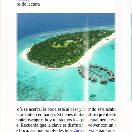
4
minutos de lectura
0
El gran día se acerca, la boda está al caer y cuando ésta acabe toca
un viaje romántico en pareja. Si tienes dudas sobre
qué destinos de
luna de miel escoger
, hoy te traemos los que actualmente están más
de moda. Recuerda que la clave es disfrutar y volver con un buen
sabor de boca, así que no olvides tu
seguro de viaje
para que estés