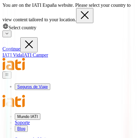
You are on the IATI España website. Please select your country to
view content tailored to your location.
Select country
Continue
IATI Vida
IATI Camper
Seguros de Viaje
Mundo IATI
Soporte
Blog