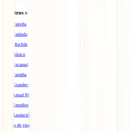
Nuestros seguros
IATI Estrella
IATI Estándar
IATI Mochilero
IATI Básico
IATI Escapadas
IATI Familia
IATI Grandes Viajeros
IATI Anual Multiviaje
IATI Estudios
IATI Anulación Premium
Seguro de viaje COVID