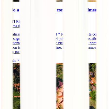
Visado a Myanmar online: conseguirlo fácilmente
IATI Blog
7
minutos de lectura
* Actualizando a diciembre de 2024 * Pese a que, como te contamos
en ¿Es seguro viajar a Myanmar?, el país lleva ya muchos años en
un momento complicado, es posible visitarlo de nuevo si primero te
haces con tu visado a Myanmar online. En esta guía te vamos a
mostrar, paso a paso, cómo [...]
Leer más