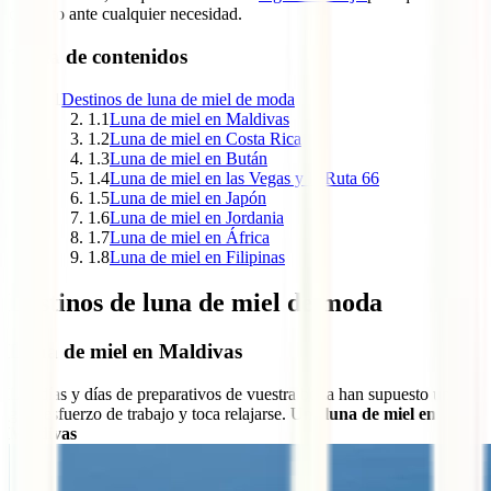
cubierto ante cualquier necesidad.
Tabla de contenidos
1
Destinos de luna de miel de moda
1.1
Luna de miel en Maldivas
1.2
Luna de miel en Costa Rica
1.3
Luna de miel en Bután
1.4
Luna de miel en las Vegas y la Ruta 66
1.5
Luna de miel en Japón
1.6
Luna de miel en Jordania
1.7
Luna de miel en África
1.8
Luna de miel en Filipinas
Destinos de luna de miel de moda
Luna de miel en Maldivas
Los días y días de preparativos de vuestra boda han supuesto un
gran esfuerzo de trabajo y toca relajarse. Una
luna de miel en
Maldivas