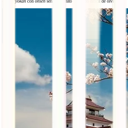
en un
ryokan
con
onsen
será un bonito recuerdo difícil de olvidar.