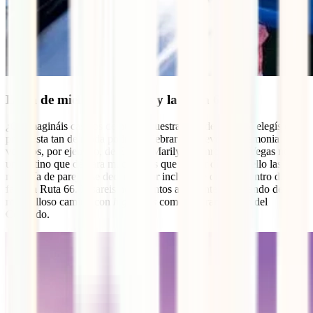
Luna de miel en las Vegas y la Ruta 66
¿Os imagináis casaros de nuevo vuestra luna de miel? Si elegís esta
propuesta tan de moda podréis celebrar de nuevo la ceremonia
vestidos, por ejemplo, de Elvis y Marilyn Monroe. Las Vegas no es
un destino que dé para mucho más que un par días, por ello las
mayoría de parejas se decantan por incluir ese destino dentro de la
famosa Ruta 66. Pasareis horas juntos al volante disfrutando de un
maravilloso camino con
highlights
como el Gran Cañón del
Colorado.