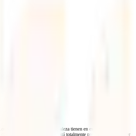
os viajeros amantes de la naturaleza tienen en este país uno de los
 como adictiva, ya que el país está totalmente preparado para ofrecer