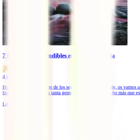
7 lugares imprescindibles en Nueva Zelanda
IATI Blog
4
minutos de lectura
Hoy en IATI, el referente de los seguros médicos de viaje, os vamos a
famosos trekkings que a tanta gente atraen. Pero es mucho más que es
Leer más
1
2