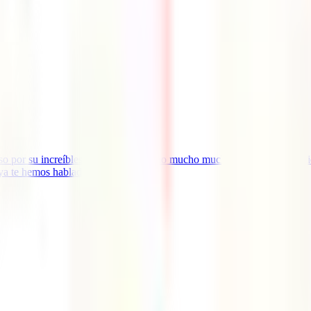
o por su increíbles paisajes, es mucho mucho mucho más que un país ide
ya te hemos hablado de [...]