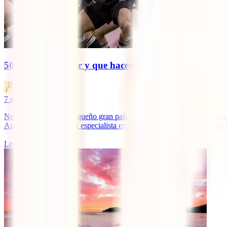
50+5 cosas que ver y que hacer en Nueva Zelanda
IATI Blog
7
minutos de lectura
Nueva Zelanda, ese pequeño gran país tan alejado de todo y tan famos
Anillos. Desde IATI, el especialista en seguros de asistencia en viaje, 
Leer más