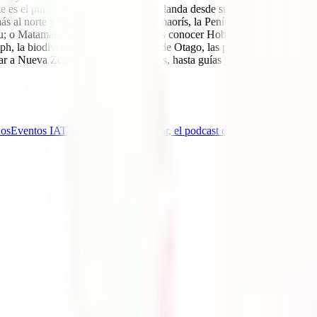
rte es el puerto de entrada a Nueva Zelanda desde su dos grandes ciuda
al norte y lugar sagrado para los maorís, la Península de Coromandel,
u; o Matamata, lugar en el que podrás conocer Hobbtion y buscar el an
oseph, la biodiversidad de la Península de Otago, las playas de Abel 
 a Nueva Zelanda. Desde itinerarios, hasta guías y consejos para visitar
nos
Eventos IATI
La Aventura de Viajar, el podcast de IATI