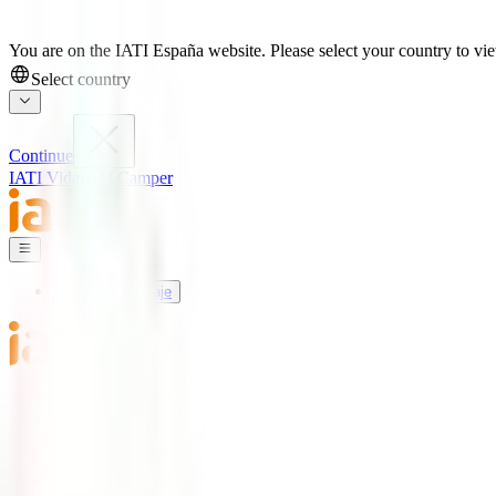
You are on the IATI España website. Please select your country to view
Select country
Continue
IATI Vida
IATI Camper
Seguros de Viaje
Mundo IATI
Soporte
Blog
Seguros de Viaje