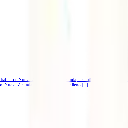
 hablar de Nueva Zelanda. Nueva Zelanda, las antípodas de España, es c
o: Nueva Zelanda un país sorprendente lleno [...]