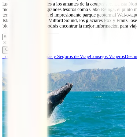
las mayores comodidades a los amantes de la
camper life
. La isla No
momento de descubrir grandes tesoros como Cabo Reinga, el punto más 
termal” de Rotorua, con el impresionante parque geotermal Wai-o-tap
Isla Sur. Los fiordos de Milford Sound, los glaciares Fox y Franz J
blog de IATI Seguros podrás encontrar la mejor información para viajar
Todas las categorías
Guías y Seguros de Viaje
Consejos Viajeros
Desti