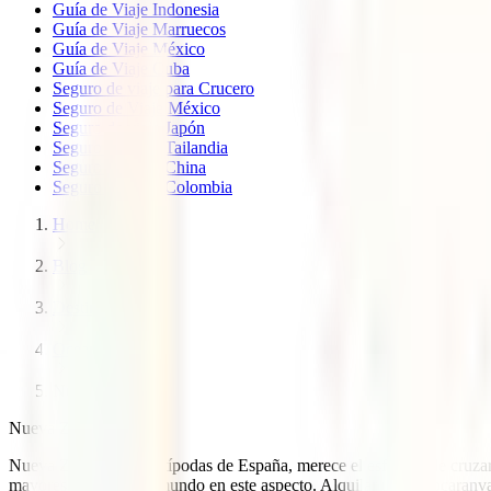
Guía de Viaje Indonesia
Guía de Viaje Marruecos
Guía de Viaje México
Guía de Viaje Cuba
Seguro de viaje para Crucero
Seguro de Viaje México
Seguro de viaje Japón
Seguro de viaje Tailandia
Seguro de viaje China
Seguro de viaje Colombia
Home
Blog
Destinos
Oceania
Nueva zelanda
Nueva Zelanda
Nueva Zelanda, las antípodas de España, merece el esfuerzo de cruzar d
mayores paraísos del mundo en este aspecto. Alquilar una autocaranvan