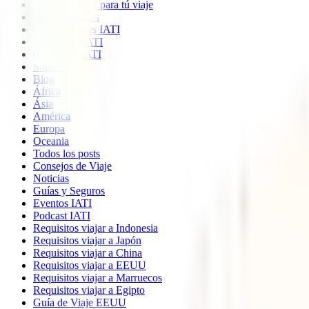
Imprescindible para tú viaje
Quiénes somos
Colaboradores IATI
Descuento IATI
Opiniones IATI
Soporte
Blog
África
Ásia
América
Europa
Oceania
Todos los posts
Consejos de Viaje
Noticias
Guías y Seguros
Eventos IATI
Podcast IATI
Requisitos viajar a Indonesia
Requisitos viajar a Japón
Requisitos viajar a China
Requisitos viajar a EEUU
Requisitos viajar a Marruecos
Requisitos viajar a Egipto
Guía de Viaje EEUU