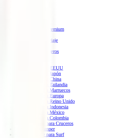
IATI Estrella
IATI Estándar
IATI Familia
IATI Escapadas
IATI Mochilero
IATI Anulación Premium
IATI Básico
IATI Anual Multiviaje
IATI Air Help
IATI Grandes Viajeros
IATI Estudios
Seguros de Viaje
Seguro de viaje a EEUU
Seguro de viaje a Japón
Seguro de viaje a China
Seguro de viaje a Tailandia
Seguro de viaje a Marruecos
Seguro de viaje a Europa
Seguro de viaje a Reino Unido
Seguro de viaje a Indonesia
Seguro de viaje a México
Seguro de viaje a Colombia
Seguro de viaje para Cruceros
Seguro para Camper
Seguro de viaje para Surf