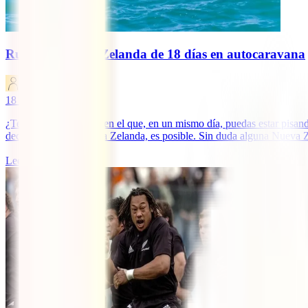
Ruta por Nueva Zelanda de 18 días en autocaravana
IATI Blog
18
minutos de lectura
¿Te imaginas un lugar en el que, en un mismo día, puedas estar pisando
decimos que, en Nueva Zelanda, es posible. Sin duda alguna Nueva Zel
Leer más