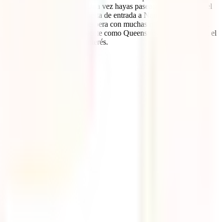
des, Auckland y Wellington. Una vez hayas paseado por ellas, será el
 preciosa y espectacular “puerta de entrada a Narnia”; la “ciudad
illo único. Nueva Zelanda te espera con muchas más sorpresas en la
Tasman o ciudades con tanto ambiente como Queenstown o Wanaka. En el
 sus principales puntos de interés.