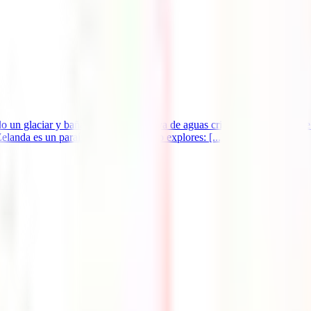
 un glaciar y bañándote en una playa de aguas cristalinas? Pues desde I
anda es un paraíso deseando que lo explores: [...]