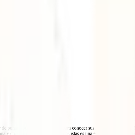
e punta a punta el planeta solo para conocer sus infinitas maravillas. L
a y cruzar de punta a punta sus dos islas es una experiencia tan bonita