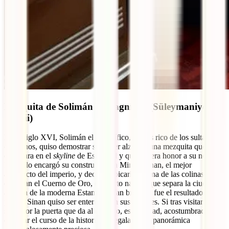
Mezquita de Solimán el Magnífico (Süleymaniye
Camii)
En el siglo XVI, Solimán el Magnífico, el más rico de los sultanes
otomanos, quiso demostrar su poder alzando una mezquita que
destacara en el
skyline
de Estambul y que hiciera honor a su nombre.
Para ello encargó su construcción a Mimar Sinan, el mejor
arquitecto del imperio, y decidió ubicarla en una de las colinas que
dominan el Cuerno de Oro, el puerto natural que separa la ciudad
antigua de la moderna Estambul. Tan brillante fue el resultado que el
propio Sinan quiso ser enterrado en sus jardines. Si tras visitarla
sales por la puerta que da al estuario, esta ciudad, acostumbrada a
cambiar el curso de la historia, te regalará una panorámica