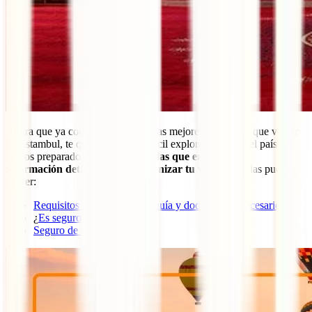
Ahora que ya conoces cuáles son las mejores mezquitas que visitar
en Estambul, te queremos poner fácil explorar el resto del país. Te
hemos preparado estas
3 guías en las que encontrarás
información detallada para organizar tu viaje
, no te las puedes
perder:
Requisitos para viajar a Turquía y documentos necesarios
¿
Es seguro viajar a Turquía
?
Seguro de viaje a Turquía