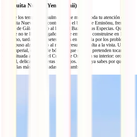
Mezquita Nueva (Yeni Camii)
Otra de los templos musulmanes que merece toda tu atención es la
mezquita Nueva. La encontrarás en el barrio de Eminönu, frente al
Puente de Gálata y justo al lado del Bazar de las Especias. Que su
nombre no te lleve a engaño porque empezó a construirse en 1597 y,
de hecho, tardaron casi setenta años en acabarla por los problemas
que supuso alzarla junto al mar. El resultado salta a la vista. Una
obra imperial, cuajada de bóvedas que se diría pretenden tocar el
cielo, situada a orillas del Cuerno de Oro. Y en su interior: oro,
mármol, delicadas vidrieras y azulejos. Ahora ya sabes por qué es
una de las más fotografiadas de Estambul.