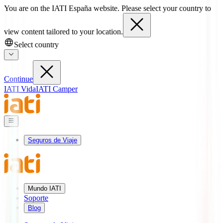
You are on the IATI España website. Please select your country to
view content tailored to your location.
Select country
Continue
IATI Vida
IATI Camper
Seguros de Viaje
Mundo IATI
Soporte
Blog