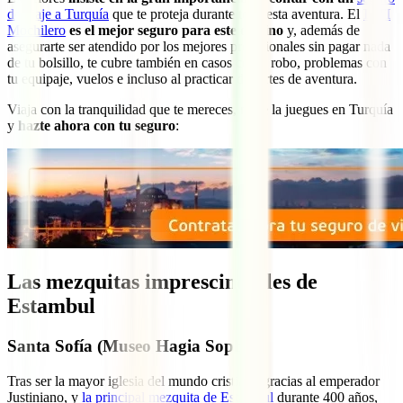
de viaje a Turquía
que te proteja durante toda esta aventura. El
IATI
Mochilero
es el mejor seguro para este destino
y, además de
asegurarte ser atendido por los mejores profesionales sin pagar nada
de tu bolsillo, te cubre también en casos como robo, problemas con
tu equipaje, vuelos e incluso al practicar deportes de aventura.
Viaja con la tranquilidad que te mereces, no te la juegues en Turquía
y
hazte ahora con tu seguro
:
Las mezquitas imprescindibles de
Estambul
Santa Sofía (Museo Hagia Sophia)
Tras ser la mayor iglesia del mundo cristiano gracias al emperador
Justiniano, y
la principal mezquita de Estambul
durante 400 años,