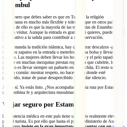
Estambul
Lo primero que debes saber es que en Turquía la religión
musulmana es mucho más flexible y tolerante que en otros países.
Prueba de ello es que la mayoría de las mezquitas de Estambul se
pueden visitar. Aunque la entrada es gratuita, si quieres, puedes dejar
un donativo a la salida para contribuir a su conservación.
Como manda la tradición islámica, hay que entrar descalzos -puedes
dejar los zapatos en la entrada o meterlos en una bolsa y llevarlos
contigo. Las mujeres deben llevar los hombros y el pelo tapado y,
aunque en muchas mezquitas prestan ropa para que cubrirte, lo más
práctico es llevar siempre un pañuelo en la mochila. El resto solo es
sentido común: mostrar respeto, no hacer fotos donde esté
prohibido, tratar de pasar desapercibido y guardar silencio.
Ahora sí. Ya estás listo. ¿Nos acompañas en esta ruta por Estambul
que combina fe y arquitectura musulmana?
Viajar seguro por Estambul
La asistencia médica en este país tiene un precio realmente elevado
para el turista. Es por ello que hasta el propio Ministerio de Asuntos
Exteriores
insiste en la gran importancia de contar con un
seguro