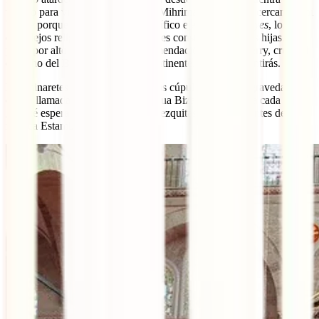
tiempo para visitar la mezquita de Mihrimah Sultan y la cercana Yeni
Valide porque ambas son un magnífico ejemplo de
külliyes
, los
complejos religiosos que los sultanes construían para sus hijas. No
pases por alto nuestra última recomendación. Coge el ferry, cruza el
estrecho del Bósforo y salta de continente. No te arrepentirás.
Los minaretes adornan su perfil, sus cúpulas retan a la gravedad y
con la llamada a la oración la antigua Bizancio despierta cada día.
¿A qué esperas para conocer las mezquitas más importantes de la
mágica Estambul?