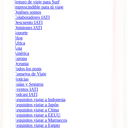
Seguro de viaje para Surf
Imprescindible para tú viaje
Quiénes somos
Colaboradores IATI
Descuento IATI
Opiniones IATI
Soporte
Blog
África
Ásia
América
Europa
Oceania
Todos los posts
Consejos de Viaje
Noticias
Guías y Seguros
Eventos IATI
Podcast IATI
Requisitos viajar a Indonesia
Requisitos viajar a Japón
Requisitos viajar a China
Requisitos viajar a EEUU
Requisitos viajar a Marruecos
Requisitos viajar a Egipto