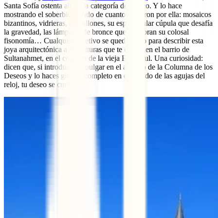
Santa Sofía ostenta ahora la categoría de museo. Y lo hace
mostrando el soberbio legado de cuantos pasaron por ella: mosaicos
bizantinos, vidrieras, medallones, su espectacular cúpula que desafía
la gravedad, las lámparas de bronce que alumbran su colosal
fisonomía… Cualquier adjetivo se queda corto para describir esta
joya arquitectónica a dos alturas que te espera en el barrio de
Sultanahmet, en el corazón de la vieja Estambul. Una curiosidad:
dicen que, si introduces el pulgar en el agujero de la Columna de los
Deseos y lo haces girar al completo en el sentido de las agujas del
reloj, tu deseo se cumplirá.