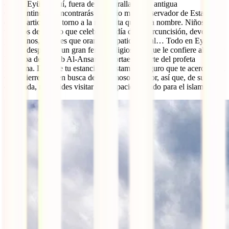
cita en Eyüp. Aquí, fuera de las murallas de la antigua
Constantinopla, encontrarás el barrio más conservador de Estambul
que se articula en torno a la mezquita que le da nombre. Niños
vestidos de blanco que celebran el día de su circuncisión, devotos
peregrinos, mujeres que oran en el patio central… Todo en Eyüp
Sultan desprende un gran fervor religioso, el que le confiere albergar
la tumba de Ayyub Al-Ansari, el portaestandarte del profeta
Mahoma. Durante tu estancia en Estambul seguro que te acercarás al
Café Pierre Loti en busca de su famoso mirador, así que, de subida o
de bajada, no olvides visitar este espacio sagrado para el islam.