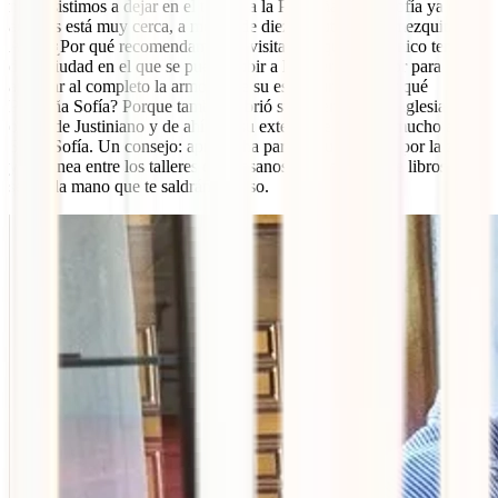
nos resistimos a dejar en el tintero a la Pequeña Santa Sofía ya que
además está muy cerca, a menos de diez minutos de la mezquita
Azul. ¿Por qué recomendamos su visita? Porque es el único templo
de la ciudad en el que se puede subir a la galería superior para
apreciar al completo la armonía de su estructura. ¿Y por qué
Pequeña Sofía? Porque también abrió sus puertas como iglesia por
orden de Justiniano y de ahí que su exterior se parezca mucho a
Santa Sofía. Un consejo: aprovecha para dar una vuelta por la zona
y fisgonea entre los talleres de artesanos y los puestos de libros de
segunda mano que te saldrán al paso.