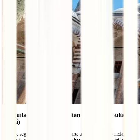
Mezquita de Mihrimah Sultan (Mihrimah Sultan
Camii)
Aunque seguramente llegues a la parte asiática para presenciar el
famoso atardecer que se contempla desde Üsküdar, encuentra