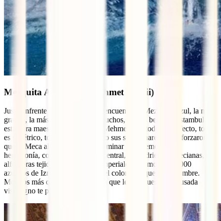
Mezquita Azul (Sultan Ahmet Camii)
Justo enfrente de Santa Sofía se encuentra la Mezquita Azul, la más
grande, la más visitada y, para muchos, la más bella de Estambul. En
esta obra maestra del arquitecto Mehmet Aga todo es perfecto, todo
es simétrico, todo es único. Como sus seis minaretes que forzaron
que la Meca alzase un séptimo alminar para demostrar su
hegemonía, como su gran patio central, sus vidrieras venecianas, sus
alfombras tejidas en los telares imperiales o como los 20.000
azulejos de Iznik que le aportan el color azul que le da nombre.
Motivos más que suficientes para que le dediques una pausada
visita, ¿no te parece?