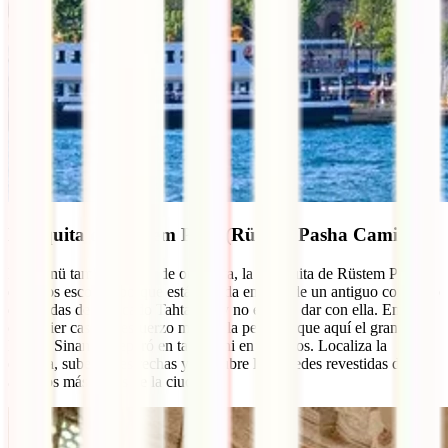
Mezquita de Rüstem Paşa (Rüstem Pasha Camii)
Eminönü también esconde otra joya, la mezquita de Rüstem Paşa. Y
decimos esconde porque está situada encima de un antiguo complejo
de tiendas del mercado Tahtakale y no es fácil dar con ella. En
cualquier caso, el esfuerzo merece la pena porque aquí el gran
Mimar Sinan no reparó en talento ni en recursos. Localiza la
entrada, sube por estrechas y descubre las paredes revestidas de
azulejos más bellas de la ciudad.