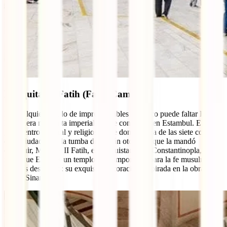
Mezquita de Fatih (Fatih Camii)
En cualquier listado de imprescindibles tampoco puede faltar Fatih,
la primera mezquita imperial que se construyó en Estambul. En este
gran centro cultural y religioso, que domina una de las siete colinas
de la ciudad, está la tumba del sultán otomano que la mandó
construir, Mehmet II Fatih, el conquistador de Constantinopla, y al
igual que Eyüp es un templo muy importante para la fe musulmana.
Lo más destacado: su exquisita decoración inspirada en la obra de
Minar Sinan.