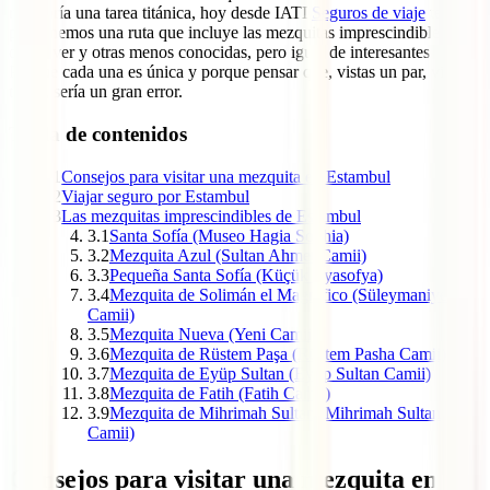
resultaría una tarea titánica, hoy desde IATI
Seguros de viaje
te
proponemos una ruta que incluye las mezquitas imprescindibles que
debes ver y otras menos conocidas, pero igual de interesantes.
Porque cada una es única y porque pensar que, vistas un par, vistas
todas, sería un gran error.
Tabla de contenidos
1
Consejos para visitar una mezquita en Estambul
2
Viajar seguro por Estambul
3
Las mezquitas imprescindibles de Estambul
3.1
Santa Sofía (Museo Hagia Sophia)
3.2
Mezquita Azul (Sultan Ahmet Camii)
3.3
Pequeña Santa Sofía (Küçük Ayasofya)
3.4
Mezquita de Solimán el Magnífico (Süleymaniye
Camii)
3.5
Mezquita Nueva (Yeni Camii)
3.6
Mezquita de Rüstem Paşa (Rüstem Pasha Camii)
3.7
Mezquita de Eyüp Sultan (Eyüp Sultan Camii)
3.8
Mezquita de Fatih (Fatih Camii)
3.9
Mezquita de Mihrimah Sultan (Mihrimah Sultan
Camii)
Consejos para visitar una mezquita en