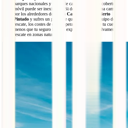
parques nacionales y zonas de cañones donde la cobertura
móvil puede ser inexistente. Si decides realizar una caminata
por los alrededores del
Gran Cañón
o en el
Desierto
Pintado
y sufres un percance que requiera un equipo de
rescate, los costes de dicho operativo correrán de tu cuenta a
menos que tu seguro incluya explícitamente el salvamento y
rescate en zonas naturales.