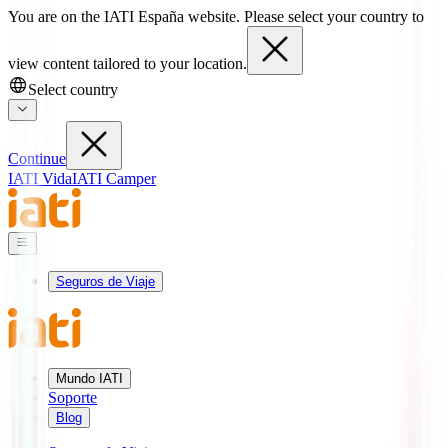
You are on the IATI España website. Please select your country to
view content tailored to your location.
Select country
Continue
IATI Vida
IATI Camper
Seguros de Viaje
Mundo IATI
Soporte
Blog