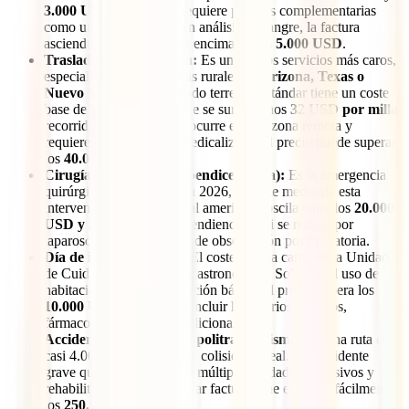
3.000 USD
. Si la visita requiere pruebas complementarias
como una radiografía o un análisis de sangre, la factura
asciende rápidamente por encima de los
5.000 USD
.
Traslado en ambulancia:
Es uno de los servicios más caros,
especialmente en las zonas rurales de
Arizona, Texas o
Nuevo México
. Un traslado terrestre estándar tiene un coste
base de
1.400 USD
, al que se suman unos
32 USD por milla
recorrida. Si el accidente ocurre en una zona remota y
requiere un helicóptero medicalizado, el precio puede superar
los
40.000 USD
.
Cirugía de apéndice (Apendicectomía):
Es la emergencia
quirúrgica más común. En 2026, el coste medio de esta
intervención en un hospital americano oscila entre los
20.000
USD y 35.000 USD
, dependiendo de si se realiza por
laparoscopia y del tiempo de observación postoperatoria.
Día de ingreso en UCI:
El coste de una cama en la Unidad
de Cuidados Intensivos es astronómico. Solo por el uso de la
habitación y la monitorización básica, el precio supera los
10.000 USD diarios
, sin incluir honorarios médicos,
fármacos o soporte vital adicional.
Accidente de tráfico con politraumatismo:
En una ruta de
casi 4.000 km, el riesgo de colisión es real. Un accidente
grave que requiera cirugía múltiple, cuidados intensivos y
rehabilitación puede generar facturas que exceden fácilmente
los
250.000 USD
.