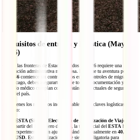
Requisitos de entrada y logística (Mayo
2026)
Cruzar las fronteras de Estados Unidos en 2026 requiere una
preparación administrativa meticulosa. Para que tu aventura por la
Ruta 66
comience sin contratiempos en los controles de migración
de Chicago, debes asegurarte de que toda tu documentación y tu
respaldo médico cumplan con los estándares actuales de seguridad y
salud del país.
Aquí tienes los requisitos indispensables y las claves logísticas para
este año:
ESTA (Sistema Electrónico de Autorización de Viaje):
A
partir del 1 de enero de 2026, la tasa oficial del
ESTA
ha
experimentado un ajuste, situándose actualmente en
40,27
USD
. Esta autorización sigue siendo obligatoria para