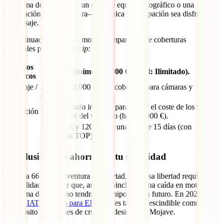
problema de salud hasta un robo de equipo fotográfico o una
cancelación de última hora—, tu única preocupación sea disfrutar
del paisaje.
A continuación, presentamos la comparativa de coberturas
esenciales para tu
road trip
:
Gastos
Mínimo 500.000 € (Ideal: Ilimitado).
Médicos
Equipaje /
Al menos 2.000 € (con cobertura para cámaras y
Robo
portátiles).
Recomendado incluirla para cubrir el coste de los vuelos
Anulación
y el alquiler del vehículo (hasta 5.000 €).
Precio
Entre 80 € y 120 € para una ruta de 15 días (con
Medio
coberturas TOP).
Conclusión: No ahorres en tu seguridad
La Ruta 66 es una aventura de libertad, pero esa libertad requiere la
tranquilidad de saber que, ante un pinchazo, una caída en moto o un
problema de salud, no tendrás que hipotecar tu futuro. En 2026, el
seguro IATI Estrella para EE. UU.
es tan imprescindible como llevar
el depósito lleno antes de cruzar el desierto de Mojave.