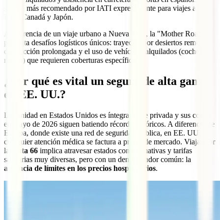
seguro más recomendado por IATI expresamente para viajes a EE.
UU., Canadá y Japón.
A diferencia de un viaje urbano a Nueva York, la "Mother Road"
presenta desafíos logísticos únicos: trayectos por desiertos remotos,
conducción prolongada y el uso de vehículos alquilados (coches o
motos) que requieren coberturas específicas.
¿Por qué es vital un seguro de alta gama
en EE. UU.?
La sanidad en Estados Unidos es íntegramente privada y sus costes
en mayo de 2026 siguen batiendo récords históricos. A diferencia de
Europa, donde existe una red de seguridad pública, en EE. UU.
cualquier atención médica se factura a precio de mercado. Viajar por
la
Ruta 66
implica atravesar estados con normativas y tarifas
sanitarias muy diversas, pero con un denominador común: la
ausencia de límites en los precios hospitalarios
.