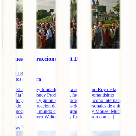
Parques de atracciones Walt Disney
IATI Blog
4
minutos de lectura
Walter Elias Disney fundador junto a su hermano Roy de la
compañía Walt Disney Productions, fue un importantísimo
productor, director y guionista, considerado un icono internacional
sobretodo por la creación de algunos de los personajes de animación
más conocidos del mundo como el gran Mickey Mouse. Mucha
gente no lo sabe pero Walter Disney fue premiado con [...]
Leer más