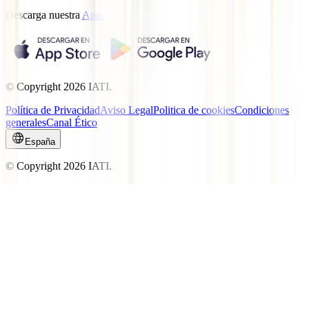
Descarga nuestra
App.
© Copyright
2026
IATI.
Política de Privacidad
Aviso Legal
Politica de cookies
Condiciones
generales
Canal Ético
España
© Copyright
2026
IATI.