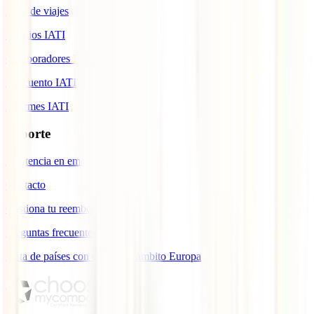
Blog de viajes
Premios IATI
Colaboradores IATI
Descuento IATI
Informes IATI
Soporte
Asistencia en emergencias
Contacto
Gestiona tu reembolso
Preguntas frecuentes
Lista de países con cobertura ámbito Europa