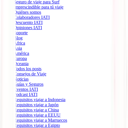
Seguro de viaje para Surf
Imprescindible para tú viaje
Quiénes somos
Colaboradores IATI
Descuento IATI
Opiniones IATI
Soporte
Blog
África
Ásia
América
Europa
Oceania
Todos los posts
Consejos de Viaje
Noticias
Guías y Seguros
Eventos IATI
Podcast IATI
Requisitos viajar a Indonesia
Requisitos viajar a Japón
Requisitos viajar a China
Requisitos viajar a EEUU
Requisitos viajar a Marruecos
Requisitos viajar a Egipto