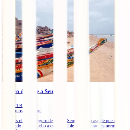
Seguro de viaje a Senegal
IATI Blog
12
minutos de lectura
¿Cuál es el mejor seguro de viaje a Senegal? En caso de que estés
planeando poner rumbo a este increíble país africano, es normal que