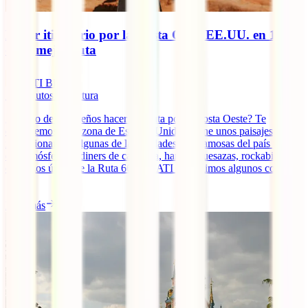
Mejor itinerario por la Costa Oeste EE.UU. en 15
días: mejor ruta
IATI Blog
17
minutos de lectura
¿Es uno de tus sueños hacer una ruta por la Costa Oeste? Te
entendemos, esta zona de Estados Unidos reúne unos paisajes
impresionantes, algunas de las ciudades más famosas del país y en
esa atmósfera de diners de carretera, hamburguesazas, rockabillies y
cochazos única de la Ruta 66. En IATI ya te dimos algunos consejos
[...]
Leer más