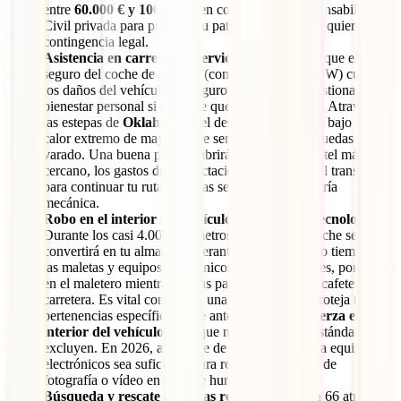
entre
60.000 € y 100.000 €
en concepto de Responsabilidad
Civil privada para proteger tu patrimonio ante cualquier
contingencia legal.
Asistencia en carretera y servicio de grúa:
Aunque el
seguro del coche de alquiler (como el LDW o CDW) cubre
los daños del vehículo, tu seguro de viaje debe gestionar tu
bienestar personal si el coche queda inmovilizado. Atravesar
las estepas de
Oklahoma
o el desierto de
Mojave
bajo el
calor extremo de mayo puede ser peligroso si te quedas
varado. Una buena póliza cubrirá tu traslado al hotel más
cercano, los gastos de pernoctación imprevista y el transporte
para continuar tu ruta mientras se soluciona la avería
mecánica.
Robo en el interior del vehículo (Equipaje y Tecnología):
Durante los casi 4.000 kilómetros de la ruta, tu coche se
convertirá en tu almacén itinerante. Pasarás mucho tiempo con
las maletas y equipos electrónicos (cámaras, drones, portátiles)
en el maletero mientras visitas paradas icónicas o cafeterías de
carretera. Es vital contar con una cobertura que proteja tus
pertenencias específicamente ante el
robo con fuerza en el
interior del vehículo
, algo que muchas pólizas estándar
excluyen. En 2026, asegúrate de que el límite para equipos
electrónicos sea suficiente para reponer tu equipo de
fotografía o vídeo en caso de hurto.
Búsqueda y rescate en zonas remotas:
La Ruta 66 atraviesa