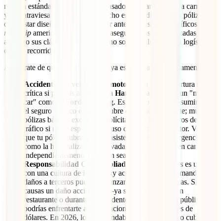
médica estándar. Al ser un viaje basado íntegramente en la carretera
y que atraviesa zonas rurales de ocho estados distintos, tu póliza
debe estar diseñada para responder ante los riesgos específicos del
road trip
americano. En 2026, las aseguradoras especializadas han
ajustado sus cláusulas para cubrir no solo la salud, sino la logística
de este recorrido legendario.
Asegúrate de que tu contrato incluya estas garantías fundamentales:
Accidentes en vehículos a motor:
Esta es la cobertura más
crítica si planeas alquilar una
Harley-Davidson
o un "muscle
car" como el
Ford Mustang
. Es un error común asumir que
el seguro médico estándar cubre cualquier accidente; muchas
pólizas básicas excluyen explícitamente los siniestros de
tráfico si no se especifica el uso de vehículos a motor. Verifica
que tu póliza cubra tanto la asistencia médica de urgencia
como la hospitalización derivada de un accidente en carretera,
independientemente de quién sea el culpable.
Responsabilidad Civil ampliada:
Estados Unidos es un país
con una cultura de litigio muy activa, donde las demandas por
daños a terceros pueden alcanzar cifras astronómicas. Si
causas un daño accidental —ya sea en un motel, un
restaurante o durante un incidente menor en la vía pública—,
podrías enfrentarte a reclamaciones legales de miles de
dólares. En 2026, lo recomendable es que tu seguro cubra