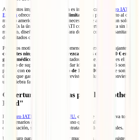
Ante estos importes, la conclusión es inequívoca. El
seguro IATI
Estrella
ofrece cobertura médica
ilimitada
con pago directo al centro
médico americano, eliminando la necesidad de adelantar un solo
dólar. Es la única modalidad de IATI con cobertura médica sin límite
máximo, diseñada precisamente para destinos con costes sanitarios
desorbitados como EE. UU.
Por estos motivos, en 2026 la recomendación experta es tajante:
no
contrates ningún seguro que ofrezca menos de 500.000 € en
gastos médicos
. En el contexto estadounidense, esa cifra es el
mínimo de supervivencia; el estándar ideal para la Ruta 66 son las
pólizas con
cobertura ilimitada o de 1.000.000 €
, ya que son las
únicas que garantizan que un imprevisto de salud no se convierta en
una quiebra familiar de por vida.
Coberturas específicas para la "Mother
Road"
El
seguro IATI Estrella para EE. UU.
cubre de forma nativa todos
los escenarios del road trip americano que detallamos a
continuación, sin necesidad de contratar módulos adicionales.
Un seguro para la
Ruta 66
debe ir mucho más allá de la asistencia