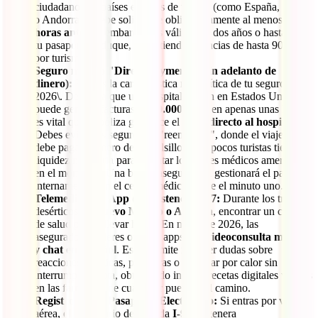
ciudadanos de países exentos de visado (como España, Chile
o Andorra) y debe solicitarse obligatoriamente al menos
72
horas antes
de embarcar. Es válida por dos años o hasta que
tu pasaporte caduque, permitiendo estancias de hasta 90 días
por turismo.
Seguro médico "Direct Payment" (Sin adelanto de
dinero):
Esta es la característica más crítica de tu seguro en
2026\. Debido a que una hospitalización en Estados Unidos
puede generar facturas de
20.000 USD
en apenas unas horas,
es vital que tu póliza garantice el
pago directo al hospital
.
Debes evitar los seguros de "reembolso", donde el viajero
debe pagar primero de su bolsillo; muy pocos turistas tienen la
liquidez necesaria para afrontar los costes médicos americanos
en el momento. Una buena aseguradora gestionará el pago
internamente con el centro médico desde el minuto uno.
Telemedicina y App de Asistencia 24/7:
Durante los tramos
desérticos de
Nuevo México o Arizona
, encontrar un centro
de salud puede llevar horas. En mayo de 2026, las
aseguradoras líderes ofrecen apps con
videoconsulta médica
y chat en español
. Esto permite resolver dudas sobre
reacciones alérgicas, picaduras o malestar por calor sin
interrumpir tu ruta, obteniendo incluso recetas digitales válidas
en las farmacias de cualquier pueblo del camino.
Registro I-94 y Pasaporte Electrónico:
Si entras por vía
aérea, el formulario de entrada
I-94
se genera