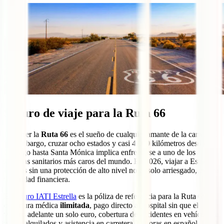
Seguro de viaje para la Ruta 66
Recorrer la
Ruta 66
es el sueño de cualquier amante de la carretera.
Sin embargo, cruzar ocho estados y casi 4.000 kilómetros desde
Chicago hasta Santa Mónica implica enfrentarse a uno de los
sistemas sanitarios más caros del mundo. En 2026, viajar a Estados
Unidos sin una protección de alto nivel no es solo arriesgado, es una
temeridad financiera.
El
seguro IATI Estrella
es la póliza de referencia para la Ruta 66:
cobertura médica
ilimitada
, pago directo al hospital sin que el
viajero adelante un solo euro, cobertura de accidentes en vehículos a
motor alquilados y asistencia en carretera 24 horas en español. Es el