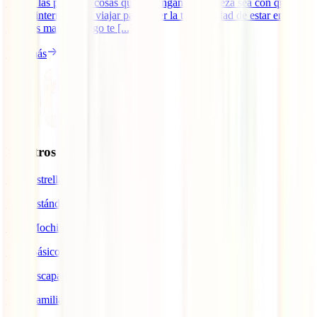
una de las primeras cosas que te vengan a la cabeza sea con qué
póliza internacional viajar para tener la tranquilidad de estar en las
mejores manos si algo te [...]
Leer más
Nuestros seguros
IATI Estrella
IATI Estándar
IATI Mochilero
IATI Básico
IATI Escapadas
IATI Familia