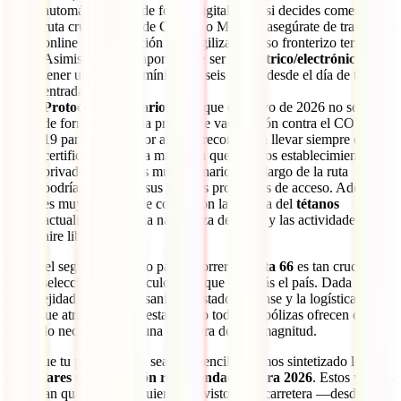
automáticamente de forma digital, pero si decides comenzar tu
ruta cruzando desde Canadá o México, asegúrate de tramitarlo
online con antelación para agilizar el paso fronterizo terrestre.
Asimismo, tu pasaporte debe ser
biométrico/electrónico
y
tener una validez mínima de seis meses desde el día de tu
entrada al país.
Protocolos Sanitarios:
Aunque en mayo de 2026 no se exige
de forma general la prueba de vacunación contra el COVID-
19 para ingresar por aire, se recomienda llevar siempre el
certificado digital a mano, ya que algunos establecimientos
privados o eventos multitudinarios a lo largo de la ruta
podrían mantener sus propios protocolos de acceso. Además,
es muy aconsejable contar con la vacuna del
tétanos
actualizada, dada la naturaleza del viaje y las actividades al
aire libre.
Elegir el seguro adecuado para recorrer la
Ruta 66
es tan crucial
como seleccionar el vehículo en el que cruzarás el país. Dada la
complejidad del sistema sanitario estadounidense y la logística de un
viaje que atraviesa ocho estados, no todas las pólizas ofrecen el
respaldo necesario para una aventura de esta magnitud.
Para que tu planificación sea más sencilla, hemos sintetizado los
estándares de protección recomendados para 2026
. Estos valores
aseguran que, ante cualquier imprevisto en la carretera —desde un