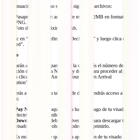
A continuación, es preciso subir los siguientes archivos:
Pasaporte en vigor: archivo de máximo 2MB en formato
PNG.
Foto de carnet: Máximo 300kb.
Haz clic en “Tick To confirm The Declaration” y luego clica en
“Proceed”.
4) Pago
Te llevarán a una nueva pantalla en la que verás el número de
tramitación de tu visado a Namibia y donde, para proceder al pago,
deberás clicar en “Track And Pay Your Visa On Arrival
Application”.
Accederás a una pequeña tabla desde donde tendrás acceso a dos
botones:
Pay Now
: Desde aquí podrás hacer el pago de tu visado
electrónico de Namibia.
Download
: Aquí deberás volver luego para descargar tu
visado una vez aprobado y poder así imprimirlo.
Es muy importante que tras la aprobación de tu visado