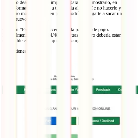
lo descargues y lo imprimas para poder mostrarlo, en
formato no digital, a tu llegada al país. De no hacerlo y
no mostrar el QR en papel, podrían obligarte a sacar un
nuevo visado ahí.
Clica en “Pay Now” y accederás a la pasarela de pago.
Normalmente, en unas 24/48 horas tras el cobro debería estar
disponible el visado para que lo descargues.
¡Ya lo tienes!