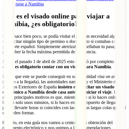
viajar a Namibia
Qué es el visado online para viajar a
Namibia, ¿es obligatorio?
Hasta hace bien poco, se podía visitar el país sin necesidad alguna
de solicitar ningún tipo de permiso o documento si contabas con
pasaporte español. Simplemente aterrizabas y sellaban tu pasaporte
para saber la fecha máxima permitida de tu estancia.
Desde el pasado 1 de abril de 2025 esto cambió por completo y
ahora es obligatorio contar con un visado para Namibia
.
Pese a que este se puede conseguir en su modalidad
visa on arrival
(visado a la llegada), las autoridades namibias y el Ministerio de
Asuntos Exteriores de España
insisten en solicitar un visado
electrónico a Namibia desde casa antes de iniciar el viaje
. Uno
de los principales motivos es que, mientras que si lo haces online te
llevará solo unos minutos, si lo haces en tu aeropuerto de llegada
puede llevarte horas si coincides con las clásicas largas colas que ahí
se pueden formar.
Por ello, en esta guía nos vamos a centrar en la obtención del
documento electrónico y nos unimos a las recomendaciones