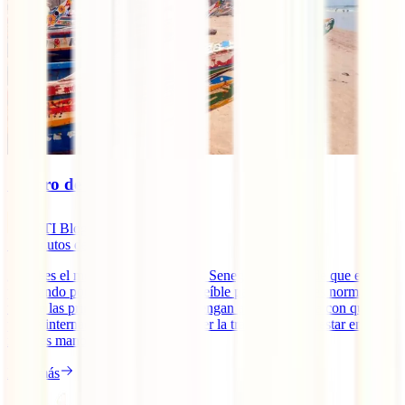
Seguro de viaje a Senegal
IATI Blog
12
minutos de lectura
¿Cuál es el mejor seguro de viaje a Senegal? En caso de que estés
planeando poner rumbo a este increíble país africano, es normal que
una de las primeras cosas que te vengan a la cabeza sea con qué
póliza internacional viajar para tener la tranquilidad de estar en las
mejores manos si algo te [...]
Leer más