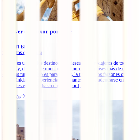
Qué ver en Luxor por libre
IATI Blog
9
minutos de lectura
Egipto es uno de los destinos más deseados por viajeros de todo el
mundo y, desde hace unos años, es uno de los países más de moda
entre los turistas. No es para menos, la tierra de los faraones ofrece
una infinidad de experiencias fascinantes: desde adentrarse en las
pirámides en Guiza hasta navegar por [...]
Leer más