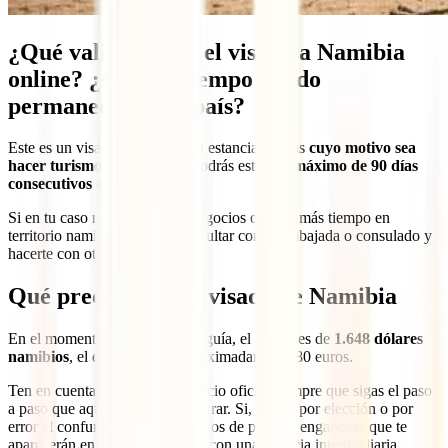
¿Qué validez tiene el visado a Namibia
online? ¿Cuánto tiempo puedo
permanecer en el país?
Este es un visado pensado para estancias cortas
cuyo motivo sea
hacer turismo
. Gracias a él, podrás estar
un máximo de 90 días
consecutivos
en el país.
Si en tu caso necesitas hacer negocios o pasar más tiempo en
territorio namibio, deberás consultar con la embajada o consulado y
hacerte con otro tipo de visado.
Qué precio tiene el visado de Namibia
En el momento de escribir esta guía, el precio es de
1.648 dólares
namibios
, el equivalente a aproximadamente 80 euros.
Ten en cuenta que este es el precio oficial siempre que sigas el paso
a paso que aquí te vamos a mostrar. Si, ya sea por elección o por
error al confundirte con las cientos de páginas engañosas que te
aparecerán en Google, lo haces con una agencia intermediaria,