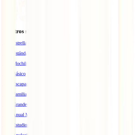
Nuestros seguros
IATI Estrella
IATI Estándar
IATI Mochilero
IATI Básico
IATI Escapadas
IATI Familia
IATI Grandes Viajeros
IATI Anual Multiviaje
IATI Estudios