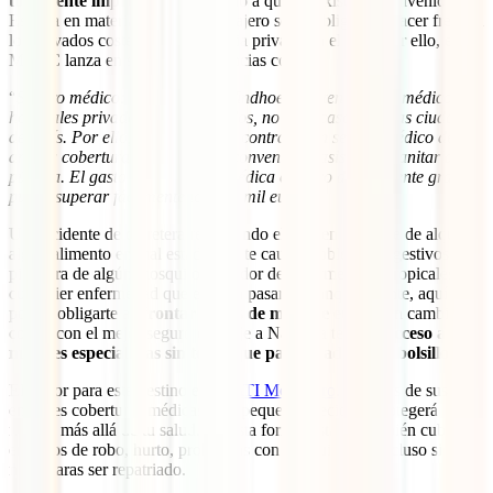
totalmente imprescindible
. Dado a que no existe un convenio con
España en materia de salud, el viajero se ve obligado a hacer frente a
los elevados costes de la asistencia privada en el país. Por ello, el
MAEC lanza en su web advertencias como:
“
Seguro médico: En la capital Windhoek existen buenos médicos y
hospitales privados bien equipados, no es el caso de otras ciudades
del país. Por ello, se recomienda contratar un seguro médico de
amplia cobertura […]No existe convenio de asistencia sanitaria
pública. El gasto en asistencia médica en caso de accidente grave
puede superar fácilmente los seis mil euros.
”
Un accidente de carretera recorriendo el país en tu coche de alquiler,
algún alimento en mal estado que te causa problemas digestivos, la
picadura de algún mosquito portador de enfermedades tropicales o
cualquier enfermedad que en casa pasarías tranquilamente, aquí
podría obligarte a a
frontar pagos de miles de euros
. En cambio, al
contar con el mejor seguro de viaje a Namibia tendrás
acceso a los
mejores especialistas sin tener que pagar nada de tu bolsillo
.
El mejor para este destino es el
IATI Mochilero
. Además de sus
enormes coberturas médicas y su pequeño precio, te protegerá
mucho más allá de tu salud. De esta forma, estarás también cubierto
en casos de robo, hurto, problemas con tu equipaje o incluso si
necesitaras ser repatriado.