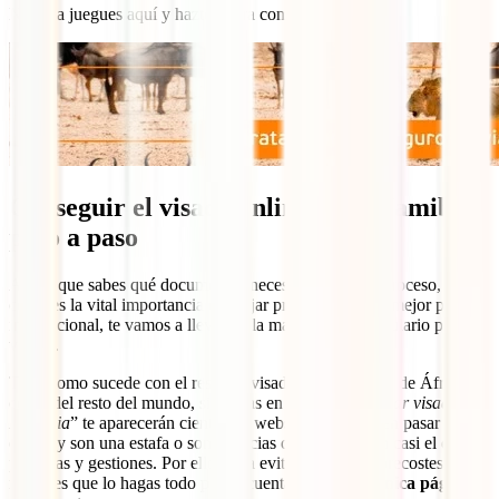
No te la juegues aquí y hazte ahora con él:
Conseguir el visado online para Namibia:
paso a paso
Ahora que sabes qué documentos necesitas para este proceso, y que
conoces la vital importancia de viajar protegido con la mejor póliza
internacional, te vamos a llevar de la mano por el formulario para tu
visado.
Tal y como sucede con el resto de visados online, tanto de África
como del resto del mundo, si buscas en Google “
solicitar visado
Namibia
” te aparecerán cientos de webs que o se hacen pasar por la
oficial y son una estafa o son agencias que te cobrarán casi el doble
por tasas y gestiones. Por ello, para evitar sustos y sobrecostes, lo
mejor es que lo hagas todo por tu cuenta y
desde la única página