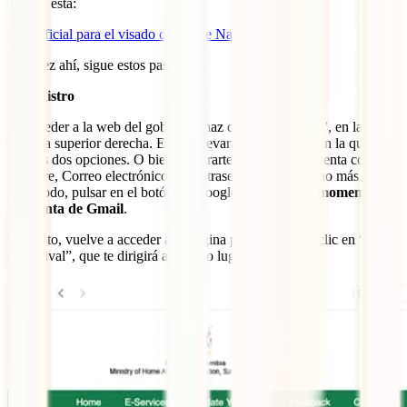
oficial
, esta:
Web oficial para el visado online de Namibia
Una vez ahí, sigue estos pasos:
1) Registro
Al acceder a la web del gobierno, haz clic en “Register”, en la
esquina superior derecha. Esto te llevará a otra página en la que
tendrás dos opciones. O bien registrarte creando una cuenta con
Nombre, Correo electrónico y Contraseña o bien, mucho más rápido
y cómodo, pulsar en el botón de Google y
acceder al momento con
tu cuenta de Gmail
.
Tras esto, vuelve a acceder a la página principal o haz clic en “Visa
on Arrival”, que te dirigirá al mismo lugar.