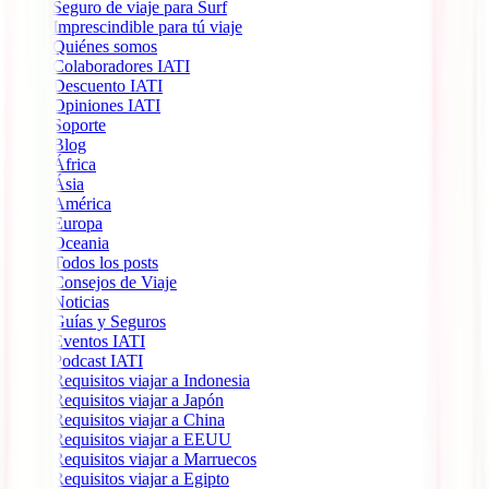
Seguro de viaje para Surf
Imprescindible para tú viaje
Quiénes somos
Colaboradores IATI
Descuento IATI
Opiniones IATI
Soporte
Blog
África
Ásia
América
Europa
Oceania
Todos los posts
Consejos de Viaje
Noticias
Guías y Seguros
Eventos IATI
Podcast IATI
Requisitos viajar a Indonesia
Requisitos viajar a Japón
Requisitos viajar a China
Requisitos viajar a EEUU
Requisitos viajar a Marruecos
Requisitos viajar a Egipto