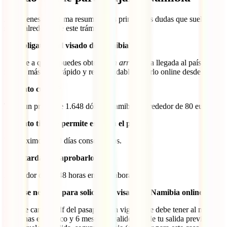
Aquí tienes, de forma resumida, las principales dudas que suelen
surgir alrededor de este trámite:
¿Es obligatorio el visado de Namibia?
Sí. Pese a que lo puedes obtener
on arrival
a la llegada al país, es
mucho más fácil, rápido y recomendable hacerlo online desde casa.
¿Cuánto cuesta?
Tiene un precio de 1.648 dólares namibios, alrededor de 80 euros.
¿Cuánto tiempo permite estar en el país?
Un máximo de 90 días consecutivos.
¿Qué tardan en aprobarlo?
Alrededor de 24/48 horas en días laborales.
¿Qué se necesita para solicitar el visado de Namibia online?
Foto de carnet, pdf del pasaporte en vigor (este debe tener al menos
3 páginas en blanco y 6 meses de validez desde tu salida prevista del