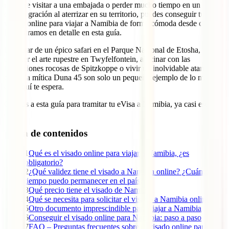
requiere visitar a una embajada o perder mucho tiempo en un puesto
de inmigración al aterrizar en su territorio, puedes conseguir tu
visado online para viajar a Namibia de forma cómoda desde casa. Te
lo mostramos en detalle en esta guía.
Disfrutar de un épico safari en el Parque Nacional de Etosha,
conocer el arte rupestre en Twyfelfontein, alucinar con las
formaciones rocosas de Spitzkoppe o vivir un inolvidable atardecer
desde la mítica Duna 45 son solo un pequeño ejemplo de lo mucho
que aquí te espera.
Gracias a esta guía para tramitar tu eVisa a Namibia, ya casi estás
ahí.
Tabla de contenidos
1
Qué es el visado online para viajar a Namibia, ¿es
obligatorio?
2
¿Qué validez tiene el visado a Namibia online? ¿Cuánto
tiempo puedo permanecer en el país?
3
Qué precio tiene el visado de Namibia
4
Qué se necesita para solicitar el visado a Namibia online
5
Otro documento imprescindible para viajar a Namibia
6
Conseguir el visado online para Namibia: paso a paso
7
FAQ – Preguntas frecuentes sobre el visado online para