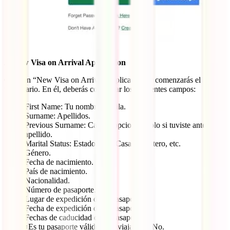
2) New Visa on Arrival Application
Clica en “New Visa on Arrival Application” y comenzarás el
formulario. En él, deberás completar los siguientes campos:
First Name: Tu nombre de pila.
Surname: Apellidos.
Previous Surname: Campo opcional. Solo si tuviste antes otro
apellido.
Marital Status: Estado civil. Casado, soltero, etc.
Género.
Fecha de nacimiento.
País de nacimiento.
Nacionalidad.
Número de pasaporte.
Lugar de expedición de tu pasaporte.
Fecha de expedición de tu pasaporte.
Fechas de caducidad de tu pasaporte.
¿Es tu pasaporte válido para viajar?: Sí/No.