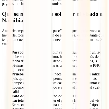
pagarás mucho más por tasas y comisiones.
Qué se necesita para solicitar el visado a
Namibia online
Antes de empezar con el “paso a paso” en el que te guiaremos a
través del formulario de obtención de esta eVisa, es importante que
tengas en cuenta todo lo que vas a necesitar y lo tengas a mano. Son
estos:
Pasaporte
: Este debe cumplir varios requisitos. Por un lado,
debe ser válido, como mínimo, hasta 6 meses después de tu
fecha de regreso. Además, debe contar con, al menos, 3
páginas en blanco. Necesitarás tenerlo en un archivo PNG
que ocupe menos de 2MB.
Prueba de salida del país
: necesitarás un billete de salida del
país que demuestre que no permanecerás en el país más
tiempo del permitido. En este caso no necesitas adjuntar el
documento y bastará con, por ejemplo, el código del vuelo de
salida.
Foto de carné
: Máximo debe ocupar 300KB.
Tarjeta bancaria
para hacer el pago de los costes del visado.
Se recomienda pagar con una tarjeta de “neobanco” tipo N26,