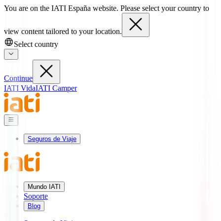
You are on the IATI España website. Please select your country to
view content tailored to your location.
Select country
Continue
IATI Vida
IATI Camper
Seguros de Viaje
Mundo IATI
Soporte
Blog