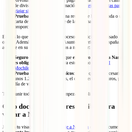
Revolut o Bnext para evitar pagar comisiones por el cambio
de divisa. Tienes más información en
Mejores tarjetas para
viajar sin comisiones
.
Prueba de alojamiento
: Una reserva de hotel pagada o una
carta de invitación por parte de la persona que te
proporcionará alojamiento.
Esto es lo que necesitas para el proceso de solicitud del visado
online. Además, el Ministerio de Asuntos Exteriores de España,
advierte en su web que también vas a necesitar:
Seguro de viaje
: Remarca que
el seguro de viaje a Namibia
es obligatorio
. El mejor para este destino es el
IATI
Mochilero
.
Prueba de medios económicos
: Indica que son necesarios
unos 1.200 dólares namibios, el equivalente a 60 euros, por
día de viaje.
Tras reunir todo esto, ya puedes empezar tu solicitud.
Otro documento imprescindible para
viajar a Namibia
Junto a tu visado, el
seguro de viaje a Namibia
es otro documento