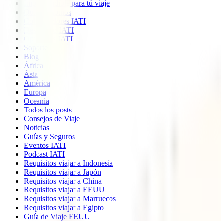
Imprescindible para tú viaje
Quiénes somos
Colaboradores IATI
Descuento IATI
Opiniones IATI
Soporte
Blog
África
Ásia
América
Europa
Oceania
Todos los posts
Consejos de Viaje
Noticias
Guías y Seguros
Eventos IATI
Podcast IATI
Requisitos viajar a Indonesia
Requisitos viajar a Japón
Requisitos viajar a China
Requisitos viajar a EEUU
Requisitos viajar a Marruecos
Requisitos viajar a Egipto
Guía de Viaje EEUU