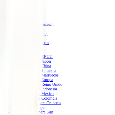
IATI Estrella
IATI Estándar
IATI Familia
IATI Escapadas
IATI Mochilero
IATI Anulación Premium
IATI Básico
IATI Anual Multiviaje
IATI Air Help
IATI Grandes Viajeros
IATI Estudios
Seguros de Viaje
Seguro de viaje a EEUU
Seguro de viaje a Japón
Seguro de viaje a China
Seguro de viaje a Tailandia
Seguro de viaje a Marruecos
Seguro de viaje a Europa
Seguro de viaje a Reino Unido
Seguro de viaje a Indonesia
Seguro de viaje a México
Seguro de viaje a Colombia
Seguro de viaje para Cruceros
Seguro para Camper
Seguro de viaje para Surf