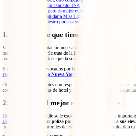
17
17. Hazte con un candado TSA
18
18. Es seguro, pero es mejor evitar ciertas zonas de la ciudad
19
19. ¿Quieres saludar a Miss Liberty sin pagar ni un dólar? A
20
20. Escucha nuestro podcast sobre Nueva York, vuelve a ver tu
1. Asegúrate de que tienes toda la document
Vale, reunir la documentación necesaria es algo que tenemos que hace
mala pasada: la
ESTA
. Se trata de la
Electronic System for Travel Aut
para viajar a Nueva York es que la solicites a través de
este enlace
, qu
En estos momentos provocados por la pandemia, deberás tener en cuent
requisitos para viajar a Nueva York
.
Otros consejos interesantes con respecto al papeleo es asegurarte de q
comprobantes de reservas de hotel y el del vuelo de vuelta), ya que las
2. Contratar el mejor seguro de viajes
Un consejo que ya a nadie se le escapa, debido a su enorme importanci
IATI Estrella
es
la mejor póliza para este destino gracias a sus el
tropezón te podría costar miles de euros en facturas que arruinarían t