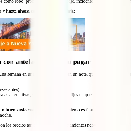
s como robo, problemas con tu equipaje, incidentes con transportes e inc
es y
hazte ahora con tu seguro de viaje
:
o con antelación para no pagar de más
 una semana en una habitación doble en un hotel que no esté en el meoll
ses antes).
as alternativas, siempre y cuando te fijes en que el hotel tenga una est
 un buen susto
cuando busques alojamiento es fijarte bien en la letra p
 noche.
Con los precios tan elevados de los alojamientos neoyorkinos, es normal 