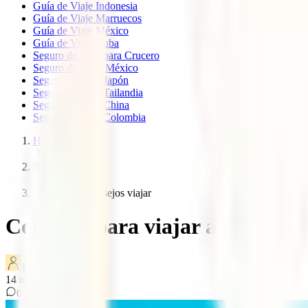
Guía de Viaje Indonesia
Guía de Viaje Marruecos
Guía de Viaje México
Guía de Viaje Cuba
Seguro de viaje para Crucero
Seguro de Viaje México
Seguro de viaje Japón
Seguro de viaje Tailandia
Seguro de viaje China
Seguro de viaje Colombia
Home
Blog
Nueva york consejos viajar
Consejos para viajar a Nueva Yo
IATI Blog
14
minutos de lectura
0