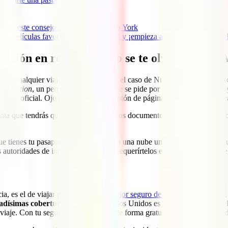
punta este consejo para viajar a Nueva York
s películas favoritas sobre la ciudad y ¡empieza a disfrutar de tu viaje
ación en regla, ¡que no se te olvide la ESTA
r en cualquier viaje. Sin embargo, en el caso de Nueva York hay un do
horization
, un permiso electrónico que se pide por internet y que es mu
e es el oficial. Ojo porque hay un montón de páginas web que te cobra
a que tendrás que llevar contigo otros documentos. Tienes toda la info
ue tienes tu pasaporte en vigor, subir a una nube una copia por lo que p
 autoridades de inmigración pueden requerírtelos en el aeropuerto al lle
a, es el de viajar protegido por el
mejor seguro de viaje a Nueva York
evadísimas coberturas médicas
. Estados Unidos es uno de los países de
u viaje. Con tu seguro tendrás acceso de forma gratuita a los mejores méd