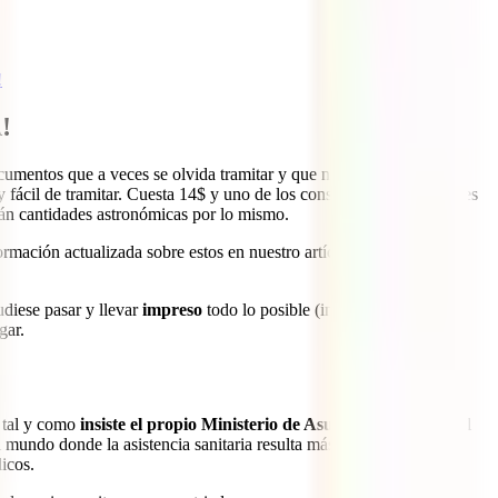
!
!
cumentos que a veces se olvida tramitar y que nos puede jugar una
y fácil de tramitar. Cuesta 14$ y uno de los consejos más importantes
rán cantidades astronómicas por lo mismo.
rmación actualizada sobre estos en nuestro artículo
Documentos y
udiese pasar y llevar
impreso
todo lo posible (incluidos los
gar.
, tal y como
insiste el propio Ministerio de Asuntos Exteriores
. El
l mundo donde la asistencia sanitaria resulta más cara y un simple
icos.