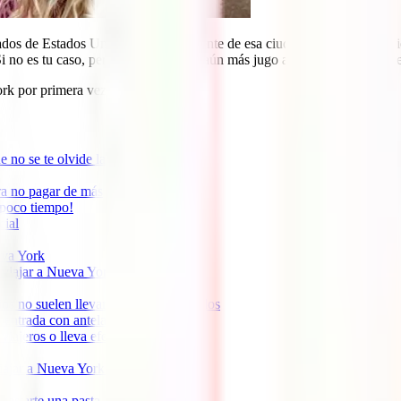
dos de Estados Unidos y especialmente de esa ciudad con la que tambié
Si no es tu caso, pero quieres sacarle aún más jugo a tu segundo viaje, s
ork por primera vez.
ue no se te olvide la ESTA!
ra no pagar de más
 poco tiempo!
cial
eva York
a viajar a Nueva York
ios no suelen llevar impuestos añadidos
a entrada con antelación
viajeros o lleva efectivo
viajar a Nueva York y ahorrar
 gastarte una pasta