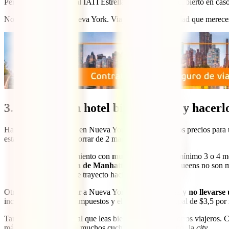
Pero, además, gracias al IATI Estrella estarás también cubierto en caso
No te la juegues en Nueva York. Viaja con la tranquilidad que merec
3. Reservar un hotel bien ubicado y hacerl
Hazte a la idea: dormir en Nueva York no es barato. Los precios para
esta base, es posible ahorrar de 2 maneras:
Buscando alojamiento con
mucha antelación
(mínimo 3 o 4 me
Alojándote
fuera de Manhattan
. Brooklyn o Queens no son mal
30-40 minutos de trayecto hacia el “centro”.
Otro consejo para viajar a Nueva York por primera vez y
no llevarse
incluido el 14,75% de impuestos y el impuesto municipal de $3,5 por
También es fundamental que leas bien las
reseñas
de otros viajeros. 
más y evitar uno de los muchos cuchitriles repartidos por la
city
.