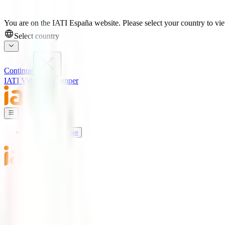
You are on the IATI España website. Please select your country to view
Select country
Continue
IATI Vida
IATI Camper
Seguros de Viaje
Mundo IATI
Soporte
Blog
Seguros de Viaje