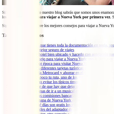
Si llevas tiempo leyendo nuestro blog sabrás que somos unos enamora
los
mejores consejos para viajar a Nueva York por primera vez
. 
Sigue leyendo y descubre los mejores consejos para viajar a Nueva Y
Tabla de contenidos
1
1. Asegúrate de que tienes toda la documentación en regla, ¡q
2
2. Contratar el mejor seguro de viajes
3
3. Reservar un hotel bien ubicado y hacerlo con antelación pa
4
4. El mejor consejo para viajar a Nueva York: ¡no le dediques
5
5. Elegir la mejor época para visitar Nueva York, consejo esen
6
6. Comparar las diferentes tarjetas turísticas o pases
7
7. Hacerte con la Metrocard y ahorrar en el transporte por Nu
8
8. Planificar un poco tu ruta, uno de los mejores consejos par
9
9. Aprende cómo evitar los típicos timos para turistas
10
10. Mentalízate de que hay que dejar propinas y que los prec
11
11. Si tienes ganas de ir a un musical en Broadway, reserva l
12
12. Ahórrate las comisiones bancarias utilizando tarjetas para 
13
13. Bájate el mapa de Nueva York en tu móvil
14
14. Estudia qué días son gratis los museos, un consejo para 
15
15. ¡No te olvides del adaptador de enchufes!
16
16. Pide tap water, otro consejo para viajar a Nueva York sin