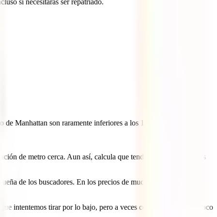
luso si necesitaras ser repatriado.
o de Manhattan son raramente inferiores a los 1.000€. Partiendo de
ación de metro cerca. Aun así, calcula que tendrás que invertir unos
equeña de los buscadores. En los precios de muchos hoteles no está
que intentemos tirar por lo bajo, pero a veces conviene gastar un poco