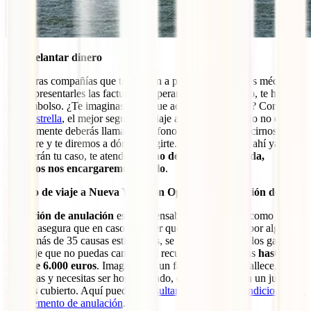
Sin adelantar dinero
Hay otras compañías que te obligan a pagar a ti los costes médicos
y, tras presentarles las facturas y esperar un largo proceso, te hacen
el reembolso. ¿Te imaginas tener que adelantar 25.000 $? Con el
IATI Estrella
, el mejor seguro de viaje a Nueva York, esto no ocurre.
Simplemente deberás llamar al teléfono de asistencia, decirnos qué
te ocurre y te diremos a dónde dirigirte. Una vez llegues ahí ya
conocerán tu caso, te atenderán y
no deberás pagar nada,
nosotros nos encargaremos de ello
.
Seguro de viaje a Nueva York con Opción de Anulación de viaje
La
opción de anulación
es indispensable para un viaje como este.
Esta te asegura que en caso de tener que anular tu viaje por alguna
de las más de 35 causas estipuladas, se te pagarán todos los gastos
del viaje que no puedas cancelar ni recuperar de agencias
hasta un
total de 6.000 euros
. Imagina que un familiar cercano fallece, tú
enfermas y necesitas ser hospitalizado, eres convocado a un juicio…
estarías cubierto. Aquí puedes
consultar al detalle las condiciones del
complemento de anulación
.