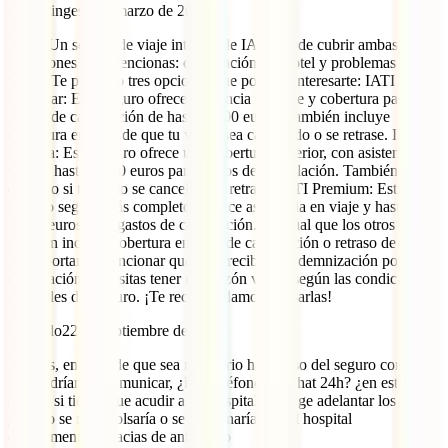
marketinges
9 de marzo de 2026
Hola! Un seguro de viaje integral de IATI puede cubrir ambas
situaciones que mencionas: cancelación del hotel y problemas con el
vuelo. Te presento tres opciones que podrían interesarte: IATI
Estándar: Este seguro ofrece asistencia en viaje y cobertura para
gastos de cancelación de hasta 1.500 euros. También incluye
cobertura en caso de que tu vuelo sea cancelado o se retrase. IATI
Estrella: Este seguro ofrece una cobertura superior, con asistencia en
viaje y hasta 2.500 euros para gastos de cancelación. También está
cubierto si tu vuelo se cancela o se retrasa. IATI Premium: Este es
nuestro seguro más completo. Ofrece asistencia en viaje y hasta
5.000 euros para gastos de cancelación. Al igual que los otros dos,
también incluye cobertura en caso de cancelación o retraso de vuelo.
Es importante mencionar que para recibir la indemnización por
cancelación, necesitas tener una razón válida según las condiciones
generales del seguro. ¡Te recomendamos revisarlas!
Eduardo
22 de septiembre de 2024
Buenas, en caso de que sea necesario hacer uso del seguro como
nos podríamos comunicar, ¿hay teléfono y/o chat 24h? ¿en este
seguro si tienes que acudir a un hospital se exige adelantar los pagos
y luego se reembolsaría o se gestionaría con el hospital
directamente? Gracias de antemano