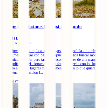
Los mejores destinos low cost del mundo
IATI Blog
4
minutos de lectura
Viajar low cost no implica solo cargarse una mochila al hombro.
Normalmente, viajar con bajo presupuesto implica buscar modo más
económico de viajar pero también recorrer países de una manera
independiente y relacionarse de una forma estrecha con los locales.
Por todo ello, hay lugares más recomendables si lo que quieres es
una buena combinación [...]
Leer más