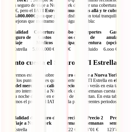
para un seguro de viaje a Nueva York debía ser una cobertura de
200.00€, pero el
IATI Estrella va mucho más allá y te cubre con
hasta 5.000.000€
para que puedas disfrutar con total tranquilidad y
otras mejoras que mostramos en la siguiente tabla:
Modalidad
Cobertura
Robo y
Deportes
Gastos
del Seguro de
Gastos
daños de
de
anulación
Viaje
Médicos
equipaje
aventura
(opcional)
IATI Estrella
5.000.000 €
2.500€
Incluido
6.ooo €
Cuánto cuesta el Seguro IATI Estrella
Acabaremos esta guía sobre el
seguro de viaje a Nueva York
con
otro de los puntos fuertes que convierten al IATI Estrella en
el
mejor del mercado en calidad precio
. Como verás en esta tabla,
un seguro internacional a Nueva York de dos semanas cuesta menos
que una noche de hotel en el centro de Manhattan. En esta tabla te
mostramos el precio del IATI Estrella para diferentes periodos de tu
viaje:
Modalidad del Seguro de
Precio 1
Precio 2
Precio 3
Viaje a Nueva York
semana
semanas
semanas
IATI Estrella
60’22 €
98’01 €
123’42 €