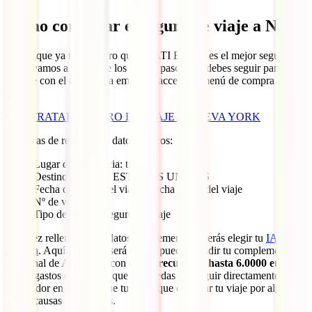
Cómo contratar el seguro de viaje a NY
Ahora que ya tienes claro que el IATI Estrella es el mejor seguro de
viaje, vamos a mostrarte los fáciles pasos que debes seguir para
hacerte con el tuyo. Para empezar, accede al menú de compra desde
aquí:
CONTRATAR SEGURO DE VIAJE A NUEVA YORK
Aquí has de rellenar los datos básicos:
Lugar de residencia: tu país
Destino del viaje: ESTADOS UNIDOS
Fecha de inicio del viaje y fecha de fin del viaje
Nº de viajeros
Tipo de seguro: seguro de viaje
Una vez rellenados tus datos simplemente deberás elegir tu
IATI
Estrella
. Aquí, además, será donde puedas añadir tu complemento
Opcional de Anulación con el que
recuperar hasta 6.0000 euros
de los gastos de tu viaje que no puedas conseguir directamente de tu
proveedor en caso de que tuvieras que cancelar tu viaje por alguna
de las causas estipuladas.