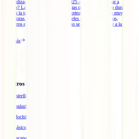
– Actualizado el 22 de agosto de 2025 – ¿Es seguro viajar a
México? La verdad es que las noticias que han aparecido durante
años en la televisión sobre el país norteamericano no son muy
alentadoras. Ciudades con altos niveles de violencia, timos,
secuestros exprés… Sin embargo, no se puede ser tajante a la hora
[...]
Leer más
Nuestros seguros
IATI Estrella
IATI Estándar
IATI Mochilero
IATI Básico
IATI Escapadas