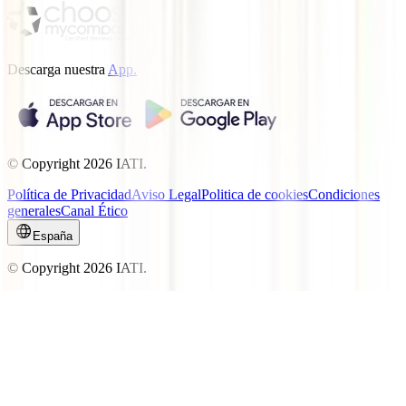
Descarga nuestra
App.
© Copyright
2026
IATI.
Política de Privacidad
Aviso Legal
Politica de cookies
Condiciones
generales
Canal Ético
España
© Copyright
2026
IATI.