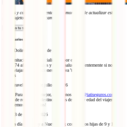
Precios y coberturas vigentes en el momento de actualizar esta
guía. Sujetos a posibles cambios.
Calcula tu seguro
Comentarios (22)
Maria Dolires
22 de julio de 2026
Hay limitaciones o especialidades por edad?.
Tengo 74 años cumplidos y buena salud. Evidentemente si no fuera
así no viajaría de vacaciones a Nueva York.
Gracias
IATI Travel Blog
30 de julio de 2026
¡Hola! Para ayudarte mejor, escríbenos a
info@iatiseguros.com
con
tu país de residencia, destino, fechas de viaje y edad del viajero. ¡Te
ayudaremos encantados!
Ivana
23 de junio de 2026
Buenos días. Me voy a Nueva York con mis dos hijas de 9 y 12