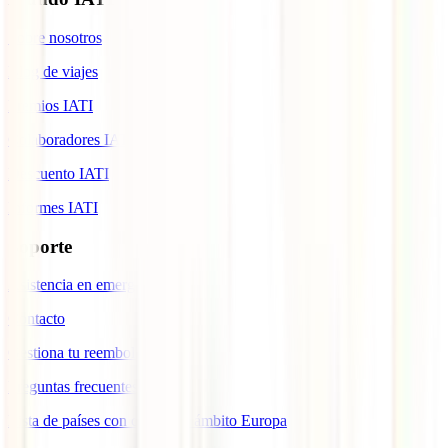
Sobre nosotros
Blog de viajes
Premios IATI
Colaboradores IATI
Descuento IATI
Informes IATI
Soporte
Asistencia en emergencias
Contacto
Gestiona tu reembolso
Preguntas frecuentes
Lista de países con cobertura ámbito Europa