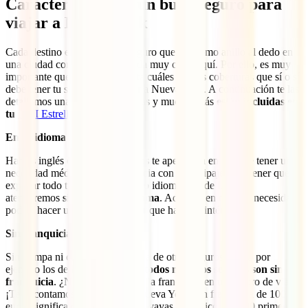
Características de un buen seguro para
viajar a Nueva York
Cada destino es mundo y el seguro que iría como anillo al dedo en
una ciudad como París, se queda muy corto aquí. Por ello, es muy
importante que tengas en cuenta cuáles son las coberturas que sí o sí
debe tener tu seguro para viajar a Nueva York. A continuación te las
detallamos una a una. Todas ellas y muchas más
están incluidas en
tu
IATI Estrella
:
En tu idioma
Hables inglés o no, lo que menos te apetecería en caso de tener una
necesidad médica o una incidencia con tu equipaje sería tener que
explicar todo tu problema en otro idioma. Desde IATI te
atenderemos
siempre en tu idioma
. Además, en caso de necesidad
podrás hacer uso de un traductor que haga de intérprete.
Sin franquicia
Sin trampa ni cartón. A diferencia de otros seguros, como por
ejemplo los de Mondo, en IATI
todos nuestros seguros son sin
franquicia
. ¿No sabes lo que es la franquicia en un seguro de viaje?
¡Te lo contamos! Un seguro a Nueva York con franquicia de 100
euros significa que cada vez que vayas al médico, los 100 primeros