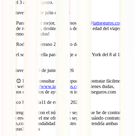
años del 3 al 12 de agosto.
IATI Travel Blog
8 de julio de 2026
¡Hola! Para ayudarte mejor, escríbenos a
info@iatiseguros.com
con
tu país de residencia, destino, fechas de viaje y edad del viajero. ¡Te
ayudaremos encantados!
Teresa Rodríguez Serrano
2 de junio de 2026
Deseo el seguro estrella para mi viaje a Nueva York del 8 al 18 de
junio
IATI Travel Blog
10 de junio de 2026
¡Hola! 😊 Puedes consultar tu presupuesto y contratar fácilmente en
nuestra web:
https://www.iatiseguros.com
. Si tienes dudas,
estaremos encantados de ayudarte en info@iatiseguros.com
Francisco Fontanilla
11 de enero de 2026
Hola , tengo duda con el número de seguros que he de contratar,
cuando reservó hotel me ofrecen un seguro y cuándo contrato vuelo
también,con qué modalidad de vuestro seguro tendría ambas
coberturas?. gracias