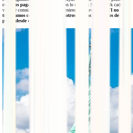
euros
los pagas de tu bolsillo
. Con lo cual, en Nueva York cada
visita te constaría 100 euros aun teniendo seguro.
En IATI no
trabajamos con franquicia. Nosotros nos encargaremos de
pagar desde el primer céntimo
.