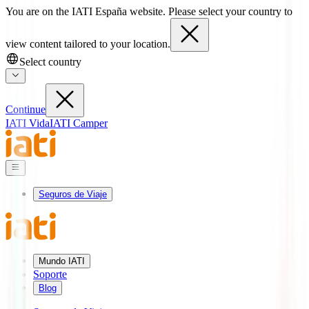
You are on the IATI España website. Please select your country to
view content tailored to your location.
Select country
Continue
IATI Vida
IATI Camper
Seguros de Viaje
Mundo IATI
Soporte
Blog