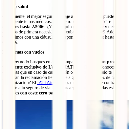
No solo salud
Obviamente, el mejor seguro de viaje a Nueva York no puede cubrir
únicamente temas médicos. ¿Y si te roban con violencia? Te
cubrimos
hasta 2.500€
. ¿Y si tu equipaje tarda en llegar y necesitas
artículos de primera necesidad? Te cubrimos
hasta 300€
. Además,
te cubrimos con una cláusula de responsabilidad civil de hasta
60.000€
.
Problemas con vuelos
Este
plus
no lo busques en otras compañías porque es
un producto
totalmente exclusivo de IATI, el IATI AirHELP
. ¿Conoces esas
empresas que en caso de cancelación o retraso de tu vuelo te
gestionan la reclamación llegándose a quedar hasta 150€ de tu
indemnización? El
IATI AirHELP
es un servicio que se contrata por
5€ junto a tu seguro de viaje y se encarga de realizar todas estas
gestiones
con coste cero para ti
.