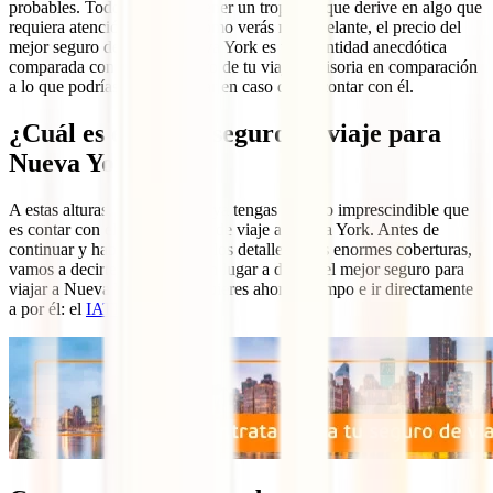
probables. Todos podemos tener un tropezón que derive en algo que
requiera atención médica. Cómo verás más adelante, el precio del
mejor seguro de viaje a Nueva York es una cantidad anecdótica
comparada con el presupuesto de tu viaje e irrisoria en comparación
a lo que podrías llegar a pagar en caso de no contar con él.
¿Cuál es el mejor seguro de viaje para
Nueva York?
A estas alturas, posiblemente ya tengas claro lo imprescindible que
es contar con el mejor seguro de viaje a Nueva York. Antes de
continuar y hablarte de todos los detalles y sus enormes coberturas,
vamos a decirte ya cuál es, sin lugar a dudas, el mejor seguro para
viajar a Nueva York, por si quieres ahorrar tiempo e ir directamente
a por él: el
IATI Estrella
.