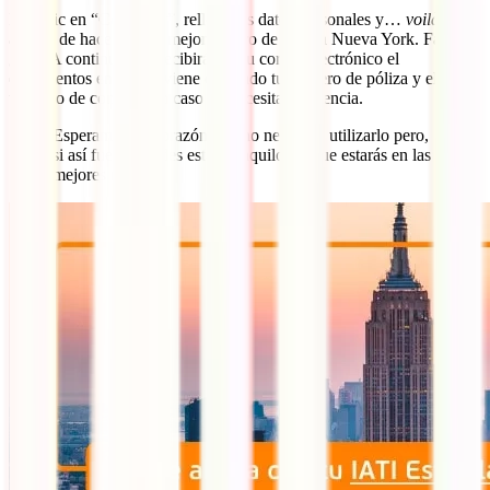
Haz clic en “Continuar”, rellena tus datos personales y…
voilà!
, te
acabas de hacer con el mejor seguro de viaje a Nueva York. Fácil
¿no?. A continuación recibirás en tu correo electrónico el
documentos en el que viene detallado tu número de póliza y el
teléfono de contacto en caso de necesitar asistencia.
Esperamos de corazón que no necesites utilizarlo pero,
si así fuera, puedes estar tranquilo porque estarás en las
mejores manos.