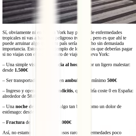
Sí, obviamente ni en Nueva York hay peligro de enfermedades
tropicales ni vas a hacer un peligroso
trekking
, pero es que ahí te
puede arruinar algo que en tu país sería un hecho sin demasiada
importancia. Estos son un ejemplo de los precios que deberías pagar
si no viajas con el mejor seguro de viajes a Nueva York:
– Una simple visita de
urgencia al hospital
por un ligero malestar:
desde
1.500€
– Ser transportado al hospital en
ambulancia
: mínimo
500€
– Ingreso y operación de
apendicitis
, que tendría coste 0 en España:
alrededor de
50.000€
– Una
noche de hospital
por algo tan banal como un dolor de
estómago: desde
10.000€
–
Fractura
de pierna: desde
7.000€
Así, no estamos hablando de casos raros o enfermedades poco