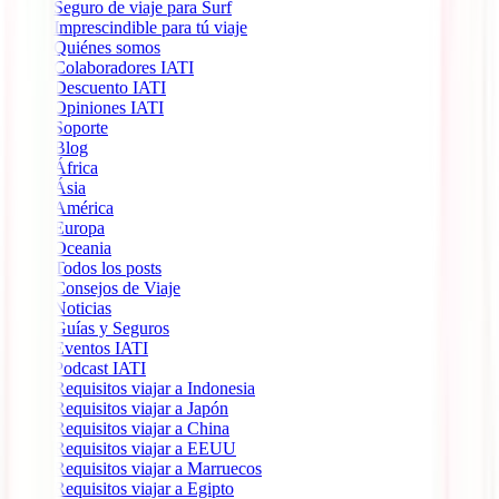
Seguro de viaje para Surf
Imprescindible para tú viaje
Quiénes somos
Colaboradores IATI
Descuento IATI
Opiniones IATI
Soporte
Blog
África
Ásia
América
Europa
Oceania
Todos los posts
Consejos de Viaje
Noticias
Guías y Seguros
Eventos IATI
Podcast IATI
Requisitos viajar a Indonesia
Requisitos viajar a Japón
Requisitos viajar a China
Requisitos viajar a EEUU
Requisitos viajar a Marruecos
Requisitos viajar a Egipto