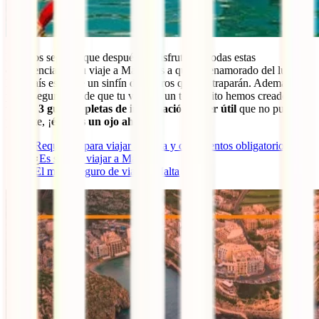
Estamos seguros que después de disfrutar de todas estas
experiencias en tu viaje a Malta vas a quedar enamorado del lugar.
Este país esconde un sinfín de tesoros que te atraparán. Además,
para asegurarnos de que tu viaje es un total éxito hemos creado para
ti estas
3 guías repletas de información súper útil
que no puedes
perderte, ¡
échales un ojo ahora
!:
Requisitos para viajar a Malta y documentos obligatorios
¿
Es seguro viajar a Malta
?
El mejor seguro de viaje a Malta