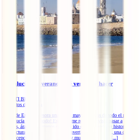
Andalucía este verano: qué ver y qué hacer
IATI Blog
9
minutos de lectura
El sur de España atesora una de las mayores joyas de todo el país.
¡Andalucía lo tiene todo! Este enorme región ha visto pasar a
fenicios, árabes o romanos que han ido conformando su historia,
arquitectura y gastronomía para convertirla en, sin duda, una de las
más excepcionales de Europa. ¡Hay mucho que ver en [...]