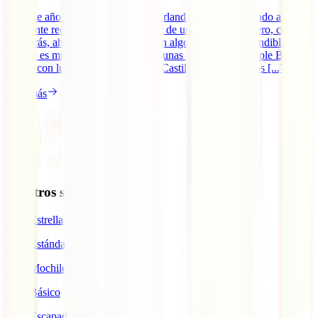
Durante años, el seguro de viaje a Irlanda se ha considerado algo
altamente recomendable para gozar de un viaje seguro pero, como
ya sabrás, ahora se ha convertido en algo 100% imprescindible.
Irlanda es mucho más que tomarse unas pintas en el Temple Bar. Te
espera con lugares únicos como el Castillo de Blanrey, los [...]
Leer más
Nuestros seguros
IATI Estrella
IATI Estándar
IATI Mochilero
IATI Básico
IATI Escapadas