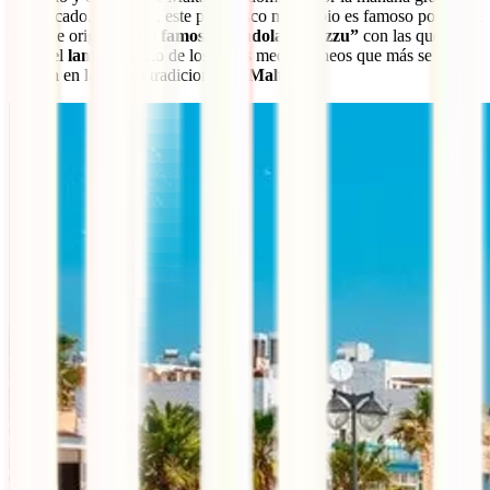
su mercado. A su vez, este pintoresco municipio es famoso por ser el
lugar de origen de las
famosas góndolas
“Luzzu”
con las que se
pesca el
lampuki
, uno de los peces mediterráneos que más se
utilizan en la cocina tradicional
en Malta.