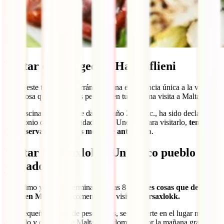
Visitar el Hipogeo de Hal Saflieni
Visitar este templo subterráneo es una experiencia única a la vez que
misteriosa que no puedes perderte en tu próxima visita a Malta.
Este fascinante lugar, que data del año 2500 a.c., ha sido declarado
patrimonio de la Humanidad por la Unesco. Para visitarlo,
tendrás
que reservar con varios meses de antelación
.
Visitar Marsaxlokk: Un típico pueblo de
pescadores
Por último y ya para terminar con las 8
mejores cosas que debes
hacer en Malta
, te recomendamos visitar
Marsaxlokk.
Este pequeño pueblo de pescadores, se convierte en el lugar más
animado y colorido de Malta cada domingo por la mañana gracias a