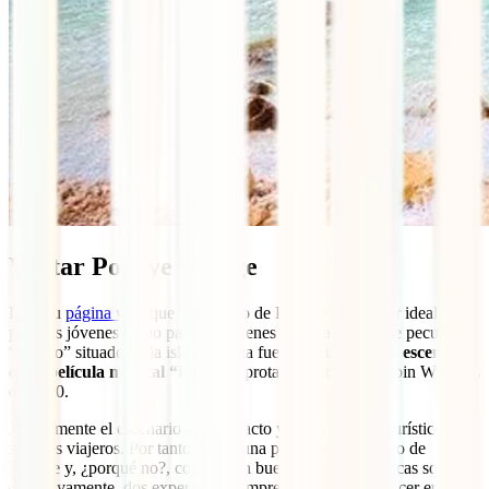
Visitar Popeye Village
Dice su
página web
que “el pueblo de Popeye es el lugar ideal tanto
para los jóvenes como para los jóvenes de corazón”. Este peculiar
“pueblo” situado en la isla de Malta fue construido como
escenario
de la película musical “Popeye”
protagonizada por Robin Williams
en 1980.
Actualmente el escenario sigue intacto y es un reclamo turístico para
muchos viajeros. Por tanto, hacer una parada en el pueblo de
Popeye y, ¿porqué no?, comerte un buen plato de espinacas son,
definitivamente, dos experiencias imprescindibles que hacer en