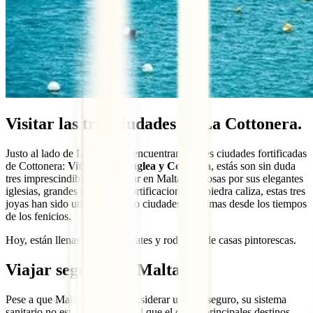
Visitar las tres ciudades de La Cottonera.
Justo al lado de La Valeta se encuentran las tres ciudades fortificadas
de Cottonera:
Vittoriosa, Senglea y Cospicua
, estás son sin duda
tres imprescindibles que visitar en Malta. Famosas por sus elegantes
iglesias, grandes palacios y fortificaciones de piedra caliza, estas tres
joyas han sido utilizadas como ciudades marítimas desde los tiempos
de los fenicios.
Hoy, están llenas de lujosos yates y rodeadas de casas pintorescas.
Viajar seguro por Malta
Pese a que Malta se puede considerar un país seguro, su sistema
sanitario no está al mismo nivel que el de los principales destinos