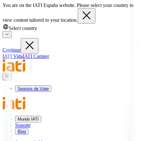
You are on the IATI España website. Please select your country to
view content tailored to your location.
Select country
Continue
IATI Vida
IATI Camper
Seguros de Viaje
Mundo IATI
Soporte
Blog