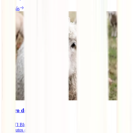
Leer más
Seguro de viaje a Irlanda
IATI Blog
10
minutos de lectura