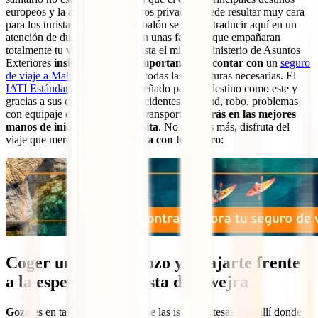
europeos y la atención en centros privados puede resultar muy cara
para los turistas. Un simple resbalón se podría traducir aquí en un
atención de dudosa calidad o en unas facturas que empañaran
totalmente tu viaje. Por ello, hasta el mismo Ministerio de Asuntos
Exteriores
insiste en la gran importancia de contar con
un
seguro
de viaje a Malta
que te ofrezca todas las coberturas necesarias. El
IATI Estándar
es un seguro diseñado para un destino como este y
gracias a sus coberturas para incidentes de salud, robo, problemas
con equipaje e incluso con tus transporte,
estarás en las mejores
manos de inicio a fin de tu visita
. No esperes más, disfruta del
viaje que mereces y
hazte ahora con tu seguro
:
Coger un ferry a Gozo y relajarte frente
a la espectacular costa de Dwejra
Gozo
es en tamaño la segunda de las islas Maltesas y es allí donde