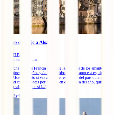
Seguro de viaje a Alsacia
IATI Blog
10
minutos de lectura
Si hay una zona de Francia que hace las delicias de los amantes de
los destinos navideños y de los pueblos con encanto esa es, sin
duda, Alsacia. Tanto si vas a conocer esta parte del país durante la
Navidad como si optas por hacerlo en otra época del año, quieres
hacerlo sabiendo que si [...]
Leer más