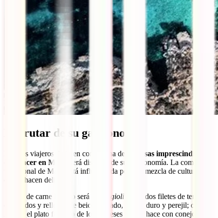
Disfrutar de su gastronomía
Para los viajeros de buen comer, una de las
cosas imprescindibles
que hacer en Malta
será disfrutar de su gastronomía. La comida
tradicional de Malta está influenciada por una mezcla de culturas
que la hacen deliciosa.
Si eres de carne lo tuyo será el
Bragioli
:
delgados filetes de ternera
enrollados y rellenos de beicon picado, huevo duro y perejil; o el
Fenek
, el plato favorito de los malteses que se hace con conejo.