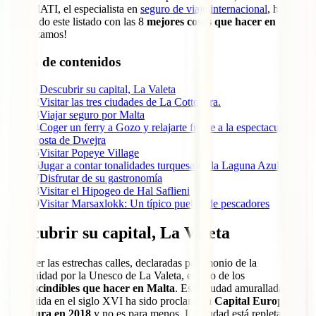
Desde IATI, el especialista en
seguro de viaje internacional
, hemos
preparado este listado con las 8
mejores cosas que hacer en Malta
.
¡Empezamos!
Tabla de contenidos
1
Descubrir su capital, La Valeta
2
Visitar las tres ciudades de La Cottonera.
3
Viajar seguro por Malta
4
Coger un ferry a Gozo y relajarte frente a la espectacular
costa de Dwejra
5
Visitar Popeye Village
6
Jugar a contar tonalidades turquesa en la Laguna Azul
7
Disfrutar de su gastronomía
8
Visitar el Hipogeo de Hal Saflieni
9
Visitar Marsaxlokk: Un típico pueblo de pescadores
Descubrir su capital, La Valeta
Recorrer las estrechas calles, declaradas patrimonio de la
Humanidad por la Unesco de La Valeta, es uno de los
imprescindibles que hacer en Malta
. Esta ciudad amurallada
construida en el siglo XVI ha sido proclamada
Capital Europea de
la cultura en 2018
y no es para menos. La ciudad está repleta de