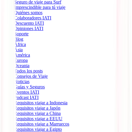
Seguro de viaje para Surf
Imprescindible para tú viaje
Quiénes somos
Colaboradores IATI
Descuento IATI
Opiniones IATI
Soporte
Blog
África
Ásia
América
Europa
Oceania
Todos los posts
Consejos de Viaje
Noticias
Guías y Seguros
Eventos IATI
Podcast IATI
Requisitos viajar a Indonesia
Requisitos viajar a Japón
Requisitos viajar a China
Requisitos viajar a EEUU
Requisitos viajar a Marruecos
Requisitos viajar a Egipto