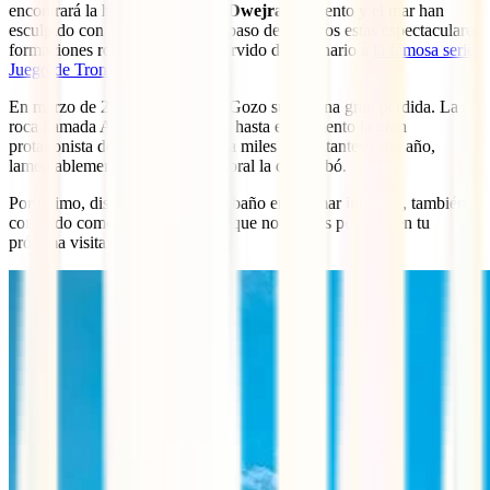
encontrará la hermosa
costa de Dwejra
. El viento y el mar han
esculpido con cariño durante el paso de los años estas espectaculares
formaciones rocosas, que han servido de escenario a
la famosa serie
Juego de Tronos
.
En marzo de 2017 esta zona de Gozo sufrió una gran perdida. La
roca llamada Azure Window era hasta el momento la gran
protagonista de Dwejra y atraía a miles de visitantes cada año,
lamentablemente un fuerte temporal la derrumbó.
Por último, disfrutar de un buen baño en el “mar interior”, también
conocido como
Qawra,
es algo que no puedes perderte en tu
próxima visita a Malta.