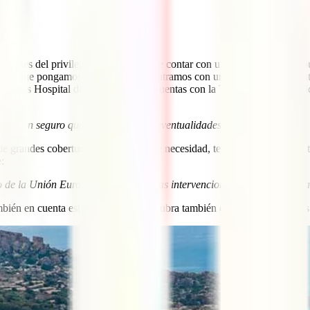
ta
ientes del privilegio que tenemos de contar con un sistema sanitario p
ino al que pongamos rumbo, nos encontramos con un escenario totalmente
Jaimes Hospital de Silema. Si solo cuentas con la TSE, podrías ser úni
ores:
ar con un seguro que cubra todas las eventualidades durante el viaje.”
e grandes coberturas que, en caso de necesidad, te asegure poder ser at
:
o de la Unión Europea, si bien algunas intervenciones quirúrgicas o tr
bién en cuenta este tipo de casos y cubra también este tipo de traslados 