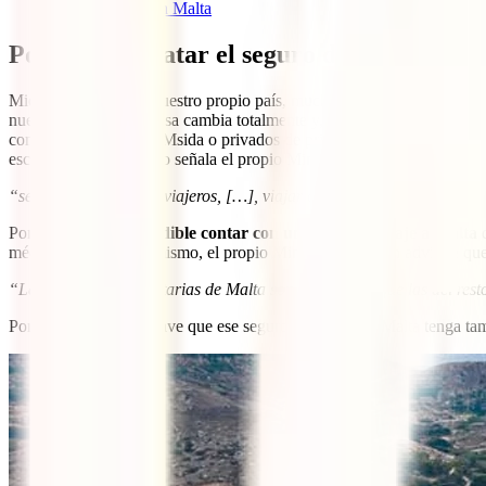
7.3
Salud en Malta
Por qué contratar el seguro de viaje a Mal
Mientras estamos en nuestro propio país, muchas veces no somos consc
nuestras fronteras la cosa cambia totalmente y, dependiendo del dest
como el Mater Dei en Msida o privados de primer nivel como el Saint 
escasas. Así, tal y como señala el propio Ministerio de Asuntos Exteri
“se reitera a todos los viajeros, […], viajar con prudencia y de cont
Por ello,
es imprescindible contar con un seguro de viaje a Malta
d
médicos del país. Asimismo, el propio Ministerio también advierte que
“Las condiciones sanitarias de Malta son las mismas que las del rest
Por ello, es también clave que ese seguro para viajar a Malta tenga tam