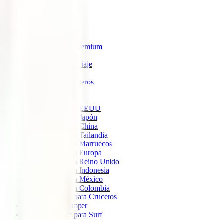
IATI Estrella
IATI Estándar
IATI Familia
IATI Escapadas
IATI Mochilero
IATI Anulación Premium
IATI Básico
IATI Anual Multiviaje
IATI Air Help
IATI Grandes Viajeros
IATI Estudios
Seguros de Viaje
Seguro de viaje a EEUU
Seguro de viaje a Japón
Seguro de viaje a China
Seguro de viaje a Tailandia
Seguro de viaje a Marruecos
Seguro de viaje a Europa
Seguro de viaje a Reino Unido
Seguro de viaje a Indonesia
Seguro de viaje a México
Seguro de viaje a Colombia
Seguro de viaje para Cruceros
Seguro para Camper
Seguro de viaje para Surf