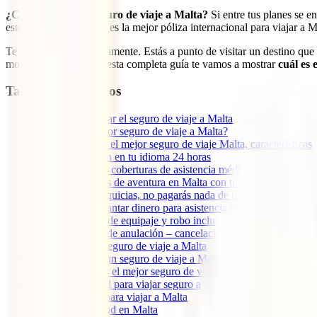
¿Cuál es el mejor seguro de viaje a Malta?
Si entre tus planes se e
estés preguntando cuál es la mejor póliza internacional para viajar a Ma
Te entendemos perfectamente. Estás a punto de visitar un destino que t
momento. Por ello, en esta completa guía te vamos a mostrar
cuál es 
Tabla de contenidos
1
Por qué contratar el seguro de viaje a Malta
2
¿Cuál es el mejor seguro de viaje a Malta?
3
Qué debe tener el mejor seguro de viaje Malta, características
3.1
Atención en tu idioma 24 horas
3.2
Amplias coberturas de asistencia médica
3.3
Deportes de aventura en Malta con tu IATI Escapadas 
3.4
Sin franquicias, no pagarás nada de tu bolsillo
3.5
Sin adelantar dinero para asistencia médica
3.6
Pérdida de equipaje y robo incluido
3.7
Opción de anulación – cancelación de tu viaje a Malta
4
Cobertura del seguro de viaje a Malta
5
Cuánto cuesta un seguro de viaje a Malta
6
Cómo contratar el mejor seguro de viaje a Malta
7
Información útil para viajar seguro a Malta
7.1
Visado para viajar a Malta
7.2
Seguridad en Malta