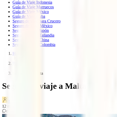
Guía de Viaje Indonesia
Guía de Viaje Marruecos
Guía de Viaje México
Guía de Viaje Cuba
Seguro de viaje para Crucero
Seguro de Viaje México
Seguro de viaje Japón
Seguro de viaje Tailandia
Seguro de viaje China
Seguro de viaje Colombia
Home
Blog
Seguro viaje malta
Seguro de viaje a Malta
IATI Blog
12
minutos de lectura
0