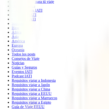
Imprescindible para tú viaje
Quiénes somos
Colaboradores IATI
Descuento IATI
Opiniones IATI
Soporte
Blog
África
Ásia
América
Europa
Oceania
Todos los posts
Consejos de Viaje
Noticias
Guías y Seguros
Eventos IATI
Podcast IATI
Requisitos viajar a Indonesia
Requisitos viajar a Japón
Requisitos viajar a China
Requisitos viajar a EEUU
Requisitos viajar a Marruecos
Requisitos viajar a Egipto
Guía de Viaje EEUU