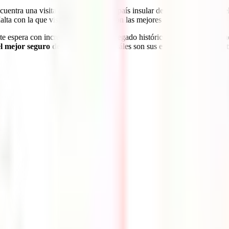
ncuentra una visita a este maravilloso país insular del Mediterráneo, en 
lta con la que visitar sus tres islas con las mejores coberturas.
e espera con increíbles playas y un legado histórico brutal y quieres ha
el mejor seguro de viaje a Malta
, cuáles son sus extraordinarias cober
*