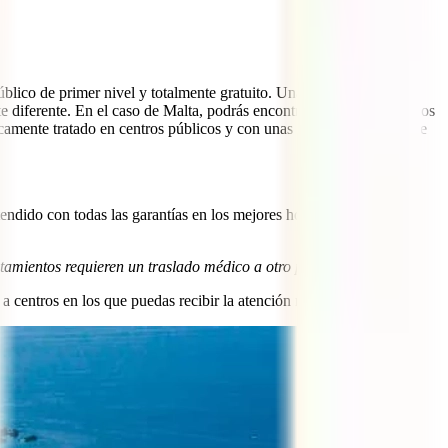
úblico de primer nivel y totalmente gratuito. Una vez cruzamos
 diferente. En el caso de Malta, podrás encontrar hospitales públicos
camente tratado en centros públicos y con unas coberturas realmente
endido con todas las garantías en los mejores hospitales y centros
atamientos requieren un traslado médico a otro país.”
a centros en los que puedas recibir la atención necesaria.