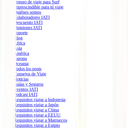
Seguro de viaje para Surf
Imprescindible para tú viaje
Quiénes somos
Colaboradores IATI
Descuento IATI
Opiniones IATI
Soporte
Blog
África
Ásia
América
Europa
Oceania
Todos los posts
Consejos de Viaje
Noticias
Guías y Seguros
Eventos IATI
Podcast IATI
Requisitos viajar a Indonesia
Requisitos viajar a Japón
Requisitos viajar a China
Requisitos viajar a EEUU
Requisitos viajar a Marruecos
Requisitos viajar a Egipto