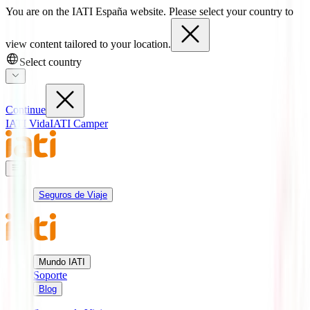
You are on the IATI España website. Please select your country to
view content tailored to your location.
Select country
Continue
IATI Vida
IATI Camper
Seguros de Viaje
Mundo IATI
Soporte
Blog