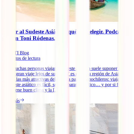
Viajar al Sudeste Asiático: qué país elegir. Podcast
#1 con Toni Ródenas.
IATI Blog
8
minutos de lectura
Para muchas personas viajar al sudeste asiático suele suponer su
primer gran viaje lejos de su país. Y es que esta región de Asia es
una de las más atractivas del planeta para los mochileros: viajar por
el sudeste asiático es fácil, seguro, barato, exótico… y por si fuera
poco tiene buen clima y la [...]
Leer más