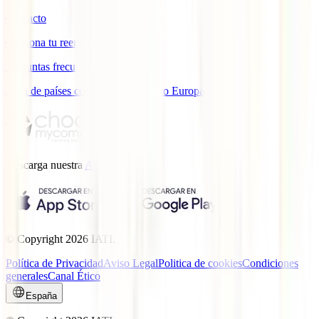
Contacto
Gestiona tu reembolso
Preguntas frecuentes
Lista de países con cobertura ámbito Europa
Descarga nuestra
App.
© Copyright
2026
IATI.
Política de Privacidad
Aviso Legal
Politica de cookies
Condiciones
generales
Canal Ético
España