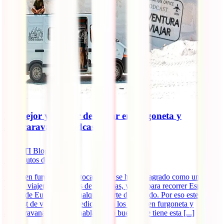
Lo mejor y lo peor de viajar en furgoneta y
autocaravana. Podcast #2.
IATI Blog
10
minutos de lectura
Viajar en furgoneta o autocaravana se ha consagrado como una
opción viajera para miles de personas, ya sea para recorrer España,
países de Europa o de cualquier parte del mundo. Por eso este
podcast de viajes se lo dedicamos a los viajes en furgoneta y
autocaravana. Vamos a hablar de lo bueno que tiene esta [...]