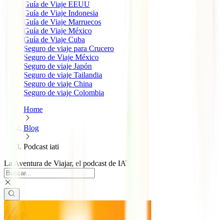
Guía de Viaje EEUU
Guía de Viaje Indonesia
Guía de Viaje Marruecos
Guía de Viaje México
Guía de Viaje Cuba
Seguro de viaje para Crucero
Seguro de Viaje México
Seguro de viaje Japón
Seguro de viaje Tailandia
Seguro de viaje China
Seguro de viaje Colombia
Home
Blog
Podcast iati
La Aventura de Viajar, el podcast de IATI