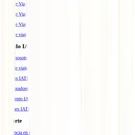
Guía de Viaje a México
Guía de Viaje a Marruecos
Guía de Viaje a Cuba
Guía de viaje a Indonesia
Mundo IATI
Sobre nosotros
Blog de viajes
Premios IATI
Colaboradores IATI
Descuento IATI
Informes IATI
Soporte
Asistencia en emergencias