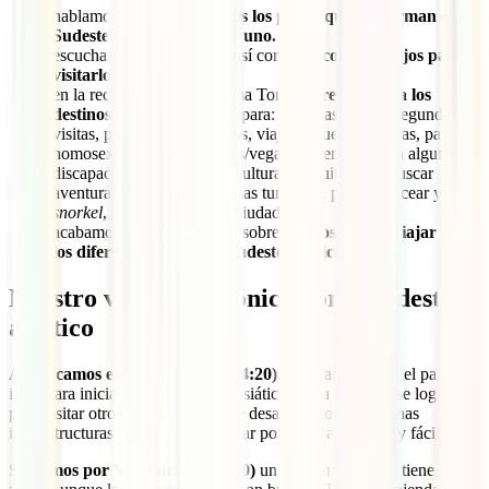
hablamos con Toni de
todos los países que conforman el
Sudeste Asiático, uno por uno.
escucharemos su opinión, así como
trucos y consejos para
visitarlos.
en la recta final del programa Toni nos
recomienda los
destinos más interesantes
para: primeras visitas, segundas
visitas, para familias viajeras, viajeras que estén solas, parejas
homosexuales, vegetarianos/veganos, personas con alguna
discapacidad, comer bien, cultura y arquitectura, buscar
aventura e ir fuera de las rutas turísticas, playas, bucear y
snorkel
,
trekking
, jungla o ciudades.
acabamos dando un repaso sobre qué
coste tiene viajar por
los diferentes países del Sudeste asiático
.
Nuestro viaje radiofónico por el sudeste
asiático
Arrancamos en Tailandia (min 4:20)
, que para Toni es el país
ideal para iniciarse en el Sudeste asiático y una buena base logística
para visitar otros. Un país bastante desarrollado, con buenas
infraestructuras, que hace que viajar por este país sea muy fácil.
Seguimos por Vietnam (min 7:10)
un país que también tiene de