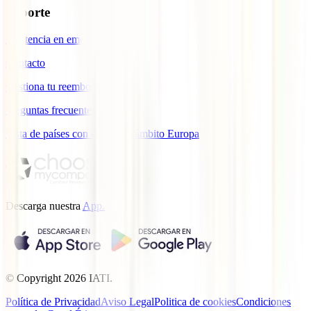
Soporte
Asistencia en emergencias
Contacto
Gestiona tu reembolso
Preguntas frecuentes
Lista de países con cobertura ámbito Europa
Descarga nuestra
App.
© Copyright
2026
IATI.
Política de Privacidad
Aviso Legal
Politica de cookies
Condiciones