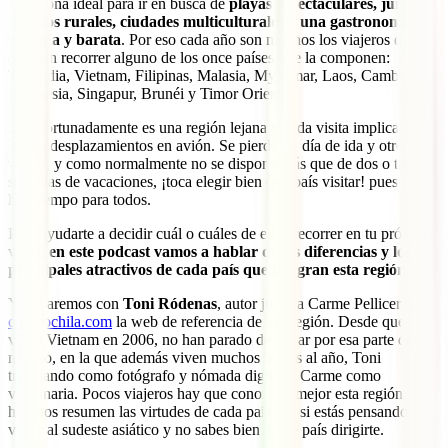
Una zona ideal para ir en busca de
playas espectaculares, junglas,
pueblos rurales, ciudades multiculturales y una gastronomía
variada y barata
. Por eso cada año son muchos los viajeros que
deciden recorrer alguno de los once países que la componen:
Tailandia, Vietnam, Filipinas, Malasia, Myanmar, Laos, Camboya,
Indonesia, Singapur, Brunéi y Timor Oriental.
Desafortunadamente es una región lejana y cada visita implica
largos desplazamientos en avión. Se pierde un día de ida y otro de
vuelta, y como normalmente no se dispone más que de dos o tres
semanas de vacaciones, ¡toca elegir bien qué país visitar! pues no
hay tiempo para todos.
Para ayudarte a decidir cuál o cuáles de ellos recorrer en tu próxima
visita,
en este podcast vamos a hablar de las diferencias y los
principales atractivos de cada país que integran esta región
.
Y lo haremos con
Toni Ródenas
, autor junto a Carme Pellicer de
conmochila.com
la web de referencia de esa región. Desde que
visitó Vietnam en 2006, no han parado de viajar por esa parte del
mundo, en la que además viven muchos meses al año, Toni
trabajando como fotógrafo y nómada digital y Carme como
veterinaria. Pocos viajeros hay que conozcan mejor esta región y
hoy nos resumen las virtudes de cada país por si estás pensando
viajar al sudeste asiático y no sabes bien a qué país dirigirte.