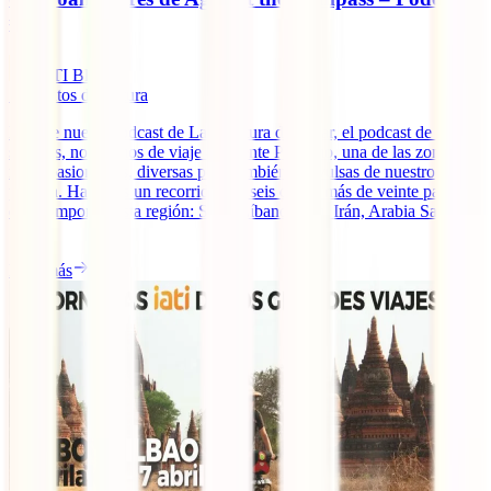
#44
IATI Blog
5
minutos de lectura
En este nuevo podcast de La aventura de viajar, el podcast de IATI
seguros, nos vamos de viaje a Oriente Próximo, una de las zonas
más apasionantes, diversas pero también convulsas de nuestro
planeta. Haremos un recorrido por seis de los más de veinte países
que componen esta región: Siria, Líbano, Iraq, Irán, Arabia Saudita
[...]
Leer más