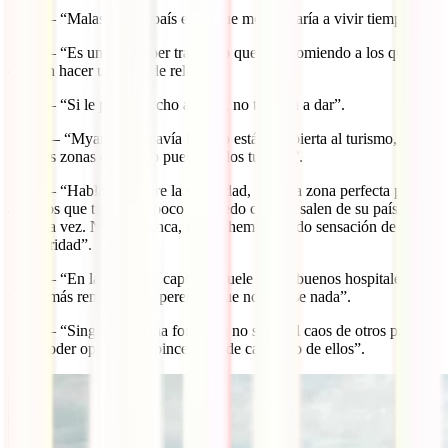
12:34 – “Malasia es el país en el que me quedaría a vivir tiempo”.
14:20 – “Es un país super tranquilo que lo recomiendo a los que
quieran hacer un viaje de relax”.
15:10 – “Si le pides mucho a Laos, no te lo va a dar”.
17: 49 – “Myanmar todavía hoy no está tan abierta al turismo, hay
muchas zonas donde no pueden ir los turistas”.
19:15 – “Hablando sobre la seguridad, “es una zona perfecta para
aquellos que tienen un poco de miedo cuando salen de su país por
primera vez. Nunca, nunca, nunca hemos tenido sensación de
inseguridad”.
19:40 – “En las grandes capitales suele haber buenos hospitales. En
zonas más remotas… esperemos que no te pase nada”.
21:30 – “Singapur es una forma de no sufrir el caos de otros países
pero poder optar a una pinceladita de cada uno de ellos”.