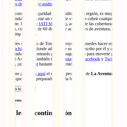
artículos del contiente asiático
.
Para recorrer con seguridad y tranquilidad esta región, es muy
recomendable contratar un seguro de viaje para cubrir cualquier
incidente. El
seguro IATI Mochilero
, además de las coberturas
clásicas, cubre más de 60 deportes y actividades de aventura, como
el
trekking
y buceo.
Si quieres saber más de Toni y su proyecto lo puedes hacer en
ConMochila.Com
donde además de su blog, escrito por él y otros
colaboradores, encontrarás guías y sugerencias para moverte por el
Sudeste Asiático. También tienen
Instagram
,
Facebook
y
Twitter
, e
incluso, ¡un
podcast
bastante entretenido!
Descubre
pulsando aquí
el resto de programas de
La Aventura de
Viajar
que hemos preparado hasta la fecha.
Calcula tu seguro
Sin comentarios
Qué leer a continuación