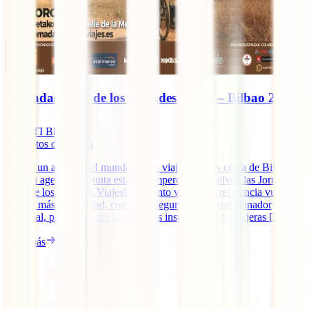
Jornadas IATI de los Grandes Viajes – Bilbao 2019
IATI Blog
7
minutos de lectura
Si eres un amante del mundo de los viajes y vives cerca de Bilbao,
coge tu agenda y apunta esta cita imperdible: ¡vuelven las Jornadas
IATI de los Grandes Viajes! El evento viajero de referencia vuelve
un año más a la ciudad, con IATI Seguros como patrocinador
principal, para acercarte las historias inspiradoras de viajeras [...]
Leer más