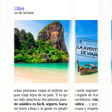
IATI Blog
8
minutos de lectura
0
Para muchas personas viajar al sudeste asiático suele suponer su
primer gran viaje lejos de su país. Y es que esta región de Asia es
una de las más atractivas del planeta para los mochileros:
viajar por
el sudeste asiático es fácil, seguro, barato, exótico
… y por si fuera
poco tiene buen clima y la gente es amable, cercana y respetuosa.