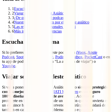
1
Escuchar el programa
2
Viajar seguro al Sudeste Asiático
3
¿De qué hablamos en el podcast?
4
Nuestro viaje radiofónico por el sudeste asiático
5
Las reflexiones más personales de Toni
6
Más información y referencias
Escuchar el programa
Si lo prefieres puedes escuchar este podcast en
iVoox
,
Apple
Podcast
,
Spotify
,
Youtube Music
,
Podimo
,
Castbox
,
PocketCast
o en
tu app de podcast favorita (busca “La aventura de viajar”) o
Youtube
.
Viajar seguro al Sudeste Asiático
Si vas a poner rumbo al Sudeste Asiático, hazlo
siempre protegido
con las mejores coberturas
. El
IATI Mochilero
es
un seguro
100% diseñado para este tipo de aventuras
. Además de
protegerte en temas de salud (desde un tropezón que se convierta en
un esguince hasta una posible intervención quirúrgica), cuidará de ti
también en casos como robo, problemas con tu equipaje o