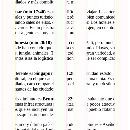
desarrollados y más complicado para moverse.
Myanmar (min 17:40)
es un país difícil para viajar. Las arterias
principales y puntos turísticos de interés están bien comunicados,
pero cuando sales de ellos, cuesta mucho viajar. Los hoteles son
pocos y caros. Es un país bastante salvaje y virgen, en cuanto al
turismo. La gente es muy amigable, muy maja.
De
Indonesia (min 20:10)
Toni solo conoce Bali, pero muchos
viajeros le han contado que cada isla es un mundo. Playas, volcanes,
templos, jungla, animales. Tiene de todo, una gran variedad, aunque
al ser tantas islas la logística en ocasiones puede ser complicada o
lenta.
Muy diferente es
Singapur (min 21:28)
, una ciudad-estado
multicultural, en el que cada barrio pertenece a una etnia. Es muy
desarrollado, caro comparado con los de la zona, y un destino ideal
para amantes de las ciudades.
Otro país diminuto es
Brunei (min 22:00)
, un sultanato que cuenta
con buenas infraestructuras para visitar, aunque pocos atractivos,
entre los que se incluyen un parque natural, un pueblo flotante o
varias mezquitas imponentes.
El undécimo y último país del recorrido por el Sudeste Asiático es
Timor Oriental del que Toni nos guarda una sorpresa.