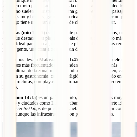
todo. Aunque las infraestructuras son buenas, Toni recomienda
viajar en moto por la facilidad que da de acercarse a pueblecitos
donde no suelen ir turistas. Tiene una gran diversidad de paisajes,
ciudades muy bonitas, gastronomía rica y variada, y al ser un país
tan largo tiene una gran diferencia de clima del norte al sur.
Filipinas (min 10:05)
es el siguiente país del que hablamos, un país
en el que destacan las playas. Un país de logística un poco más
difícil. Ideal para bucear, disfrutar de playas solitarias, islas remotas
y de la gente, una cosa a destacar, sin duda.
La ruta nos lleva a
Malasia (min 11:45)
un país que no suele ser de
los países más frecuentados sorprendentemente. El país más
multicultural de la zona: malayos, indios y chinos conviven, cada
uno con su gastronomía, cultura, religión… Muy avanzado en
infraestructuras, con playas impresionantes, jungla y buceo en
Borneo.
Laos (min 14:15)
es un país tranquilo, rural, con paisajes muy
bonitos y ciudades como Luang Prabang. La zona del norte ideal
para hacer
trekkings
de pueblo en pueblo. Ideal para viajar con
niños, aunque las infraestructuras son peores y más lentas.