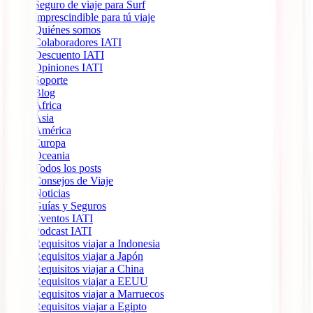
Seguro de viaje para Surf
Imprescindible para tú viaje
Quiénes somos
Colaboradores IATI
Descuento IATI
Opiniones IATI
Soporte
Blog
África
Ásia
América
Europa
Oceania
Todos los posts
Consejos de Viaje
Noticias
Guías y Seguros
Eventos IATI
Podcast IATI
Requisitos viajar a Indonesia
Requisitos viajar a Japón
Requisitos viajar a China
Requisitos viajar a EEUU
Requisitos viajar a Marruecos
Requisitos viajar a Egipto