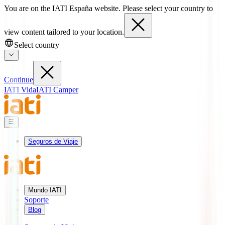
You are on the IATI España website. Please select your country to
view content tailored to your location.
Select country
Continue
IATI Vida
IATI Camper
Seguros de Viaje
Mundo IATI
Soporte
Blog