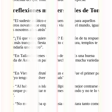
Las reflexiones más personales de Toni
3:05 – “El sudeste asiático es una buena zona para aquellos
mochileros novatos que empiezan a viajar por el mundo, igual que
hicimos nosotros años atrás”.
3:45 – “¿Tú que viaje quieres hacer? En función de tu respuesta, si
quieres más tranquilo, fiesta, contacto con cultura, templos te
recomendaría uno u otro”.
5:15 – “En Tailandia tienes un poco de todo. Es una buena
pincelada de Asia. Es un país muy hecho para mucha variedad de
gente”.
7:20 – “En Vietnam disfruté como un enano. Fue el primer país que
pensé “yo tengo que volver a este país”.
10:15 – “Al haber tantas islas, en Filipinas es mejor centrarse en una
zona, porque puedes estar meses y meses viajando y no te lo vas a
acabar”.
12:00 – “No me esperaba que Malasia nos gustara tanto como nos
gustó”.