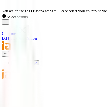
You are on the IATI España website. Please select your country to view
Select country
Continue
IATI Vida
IATI Camper
Seguros de Viaje
Mundo IATI
Soporte
Blog
Seguros de Viaje