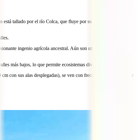
n está tallado por el río Colca, que fluye por su parte más profunda,
lles.
ionante ingenio agrícola ancestral. Aún son utilizadas por los
alles más bajos, lo que permite ecosistemas diversos.
0 cm con sus alas desplegadas), se ven con frecuencia volando sobre