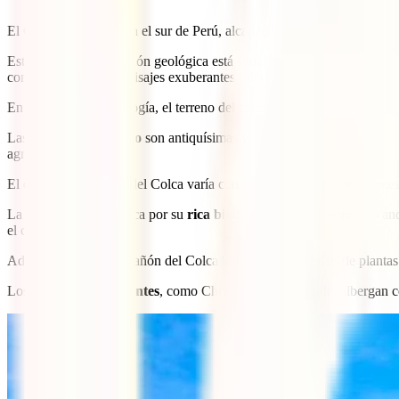
El Cañón del Colca, en el sur de Perú, alcanza
profundidades de má
Esta magnífica formación geológica está situada en la
cordillera de l
contribuyendo a los paisajes exuberantes y fértiles de la región.
En cuanto a su morfología, el terreno del cañón es variado y dramátic
Las
terrazas de cultivo
son antiquísimas y forman parte del legado pa
agricultores locales.
El
clima
en el Cañón del Colca varía con la altitud, desde condiciones
La zona también destaca por su
rica biodiversidad
. Los cóndores and
el cañón.
Además, la flora del Cañón del Colca incluye una variedad de plantas
Los
pueblos circundantes
, como Chivay y Cabanaconde, albergan co