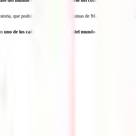
dos del mundo
mientras admiras el
vuelo del cóndor
sobre tu cabeza? 
istoria, que podrán regocijarse con las ruinas de
Machu Picchu
, sino q
 en
uno de los cañones más hermosos del mundo.
r