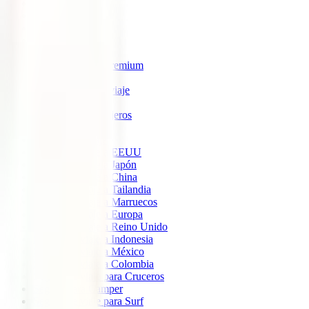
IATI Estrella
IATI Estándar
IATI Familia
IATI Escapadas
IATI Mochilero
IATI Anulación Premium
IATI Básico
IATI Anual Multiviaje
IATI Air Help
IATI Grandes Viajeros
IATI Estudios
Seguros de Viaje
Seguro de viaje a EEUU
Seguro de viaje a Japón
Seguro de viaje a China
Seguro de viaje a Tailandia
Seguro de viaje a Marruecos
Seguro de viaje a Europa
Seguro de viaje a Reino Unido
Seguro de viaje a Indonesia
Seguro de viaje a México
Seguro de viaje a Colombia
Seguro de viaje para Cruceros
Seguro para Camper
Seguro de viaje para Surf