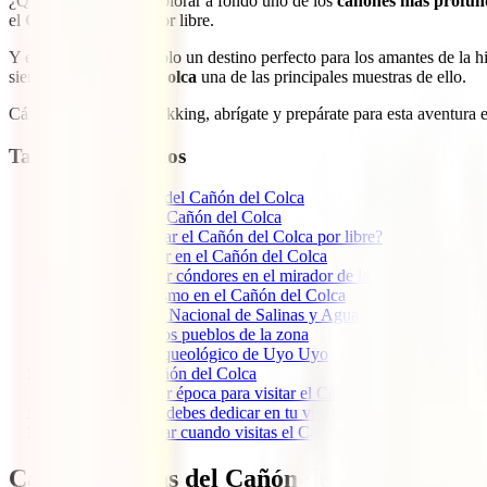
¿Quieres recorrer y explorar a fondo uno de los
cañones más profun
el
Cañón del Colca
por libre.
Y es que
Perú
no es sólo un destino perfecto para los amantes de la h
siendo el
Cañón del Colca
una de las principales muestras de ello.
Cálzate tus botas de trekking, abrígate y prepárate para esta aventura
Tabla de contenidos
1
Características del Cañón del Colca
2
Cómo llegar al Cañón del Colca
3
¿Se puede visitar el Cañón del Colca por libre?
4
Qué ver y hacer en el Cañón del Colca
4.1
Observar cóndores en el mirador de la Cruz del Cóndo
4.2
Senderismo en el Cañón del Colca
4.3
Reserva Nacional de Salinas y Agua Blanca
4.4
Visitar los pueblos de la zona
4.5
Sitio Arqueológico de Uyo Uyo
5
Entradas al Cañón del Colca
6
Cuál es la mejor época para visitar el Cañón del Colca
7
Cuánto tiempo debes dedicar en tu visita al Cañón del Colca
8
Qué debes llevar cuando visitas el Cañón del Colca
Características del Cañón del Colca