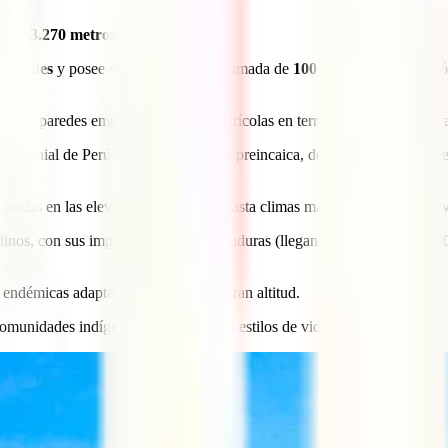
s de 3.270 metros
.
os Andes
y posee una
longitud
aproximada de
100 kilómetros
. El cañó
o, con paredes empinadas, campos agrícolas en terrazas y pintorescos va
trimonial de Perú. Datan de la época preincaica, demostrando un impres
 áridas en las elevaciones más altas hasta climas más templados en los v
inos, con sus impresionantes envergaduras (llegando a alcanzar los 33
 endémicas adaptadas al entorno de gran altitud.
munidades indígenas que mantienen estilos de vida tradicionales.