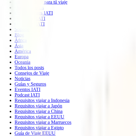
Imprescindible para tú viaje
Quiénes somos
Colaboradores IATI
Descuento IATI
Opiniones IATI
Soporte
Blog
África
Ásia
América
Europa
Oceania
Todos los posts
Consejos de Viaje
Noticias
Guías y Seguros
Eventos IATI
Podcast IATI
Requisitos viajar a Indonesia
Requisitos viajar a Japón
Requisitos viajar a China
Requisitos viajar a EEUU
Requisitos viajar a Marruecos
Requisitos viajar a Egipto
Guía de Viaje EEUU