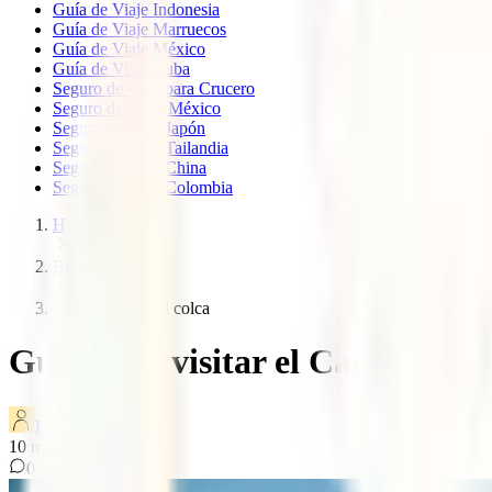
Guía de Viaje Indonesia
Guía de Viaje Marruecos
Guía de Viaje México
Guía de Viaje Cuba
Seguro de viaje para Crucero
Seguro de Viaje México
Seguro de viaje Japón
Seguro de viaje Tailandia
Seguro de viaje China
Seguro de viaje Colombia
Home
Blog
Visitar canon del colca
Guía para visitar el Cañón del C
IATI Blog
10
minutos de lectura
0