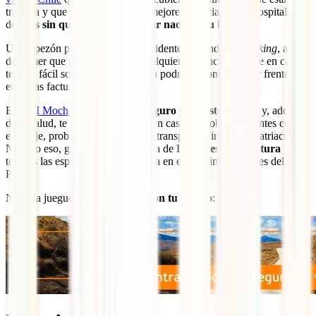
travesía y que te de acceso a los mejores especialistas y hospitales
del país
sin que tengas que pagar nada de tu bolsillo
.
Un tropezón por Santiago, un accidente haciendo un
trekking
, algo
de comer que te sentara mal o cualquier otro incidente que en casa
tendría fácil solución, sin tu póliza podría suponerte hacer frente a
elevadas facturas.
El
IATI Mochilero
es
el mejor seguro para este destino
y, además
de tu salud, te protegerá también en casos de robo, incidentes con tu
equipaje, problemas con vuelos o transporte e incluso repatriación.
No solo eso, gracias a su cobertura de
Deportes de Aventura
tendrás las espaldas cubiertas hasta en el trekking de Torres del
Paine.
No te la juegues y
hazte ahora con tu seguro
: