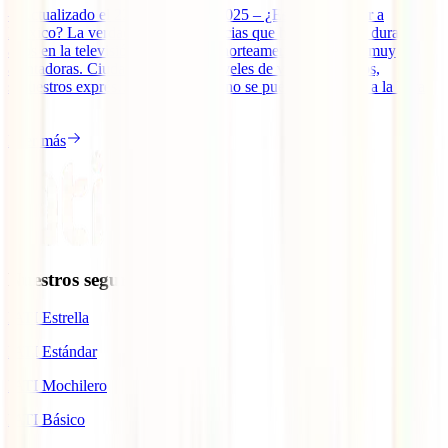
– Actualizado el 22 de agosto de 2025 – ¿Es seguro viajar a
México? La verdad es que las noticias que han aparecido durante
años en la televisión sobre el país norteamericano no son muy
alentadoras. Ciudades con altos niveles de violencia, timos,
secuestros exprés… Sin embargo, no se puede ser tajante a la hora
[...]
Leer más
Nuestros seguros
IATI Estrella
IATI Estándar
IATI Mochilero
IATI Básico