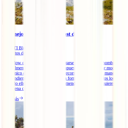
Los mejores destinos low cost del mundo
IATI Blog
4
minutos de lectura
Viajar low cost no implica solo cargarse una mochila al hombro.
Normalmente, viajar con bajo presupuesto implica buscar modo más
económico de viajar pero también recorrer países de una manera
independiente y relacionarse de una forma estrecha con los locales.
Por todo ello, hay lugares más recomendables si lo que quieres es
una buena combinación [...]
Leer más