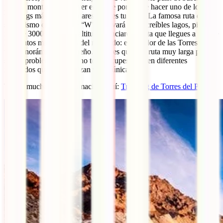
paisaje montañoso que ver en Chile por el que hacer uno de los
trekkings más espectaculares, este es tu lugar. La famosa ruta de
senderismo en forma de “W” te llevará por increíbles lagos, picos de
más de 3000 metros de altitud y glaciares, hasta que llegues a uno de
los puntos más icónicos del recorrido: el mirador de las Torres, con
una panorámica de ensueño. Si crees que una ruta muy larga puede
ser un problema para ti, no te preocupes, existen diferentes
recorridos que te garantizan vistas únicas.
Tienes mucha más información aquí:
Trekking de Torres del Paine