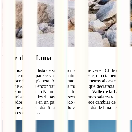
Valle de la Luna
Acabamos nuestra lista de sitios alucinantes que ver en Chile con un
lugar que no solo parece sacado de otro país, este, directamente,
podría ser de otro planeta. A solamente 13 kilómetros al oeste de San
Pedro de Atacama encontramos esta maravilla que declarada, en
1982, Santuario de la Naturaleza. En tu visita al
Valle de la Luna
disfrutarás de grandes dunas, lagos secos, enormes salares y
escarpados montes en un paisaje árido que parece cambiar de color
conforme avanza el día. Si además lo visitas en día de luna llena, la
imagen es apoteósica.