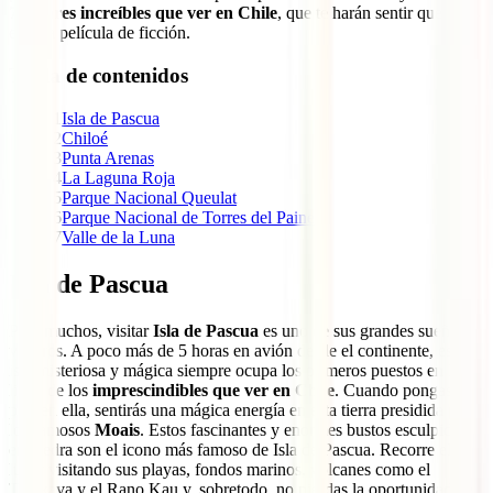
7 lugares increíbles que ver en Chile
, que te harán sentir que estás
en una película de ficción.
Tabla de contenidos
1
Isla de Pascua
2
Chiloé
3
Punta Arenas
4
La Laguna Roja
5
Parque Nacional Queulat
6
Parque Nacional de Torres del Paine
7
Valle de la Luna
Isla de Pascua
Para muchos, visitar
Isla de Pascua
es uno de sus grandes sueños
viajeros. A poco más de 5 horas en avión desde el continente, esta
isla misteriosa y mágica siempre ocupa los primeros puestos en las
listas de los
imprescindibles que ver en Chile
. Cuando pongas tu
pies en ella, sentirás una mágica energía en esta tierra presidida por
los famosos
Moais
. Estos fascinantes y enormes bustos esculpidos
en piedra son el icono más famoso de Isla de Pascua. Recorre el
lugar visitando sus playas, fondos marinos, volcanes como el
Terekava y el Rano Kau y, sobretodo, no pierdas la oportunidad de