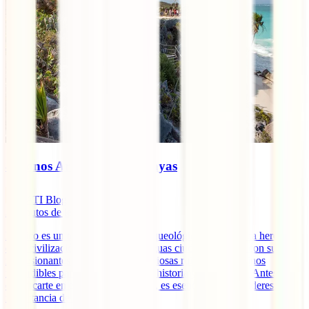
8 Iconos Arqueológicos Mayas
IATI Blog
3
minutos de lectura
México es un tesoro histórico y arqueológico con una rica herencia
de la civilización maya. Estas antiguas ciudades mayas, con sus
impresionantes estructuras y misteriosas ruinas, son destinos
imperdibles para los amantes de la historia y la aventura. Antes de
embarcarte en este viaje fascinante, es esencial que consideres la
importancia de un seguro de [...]