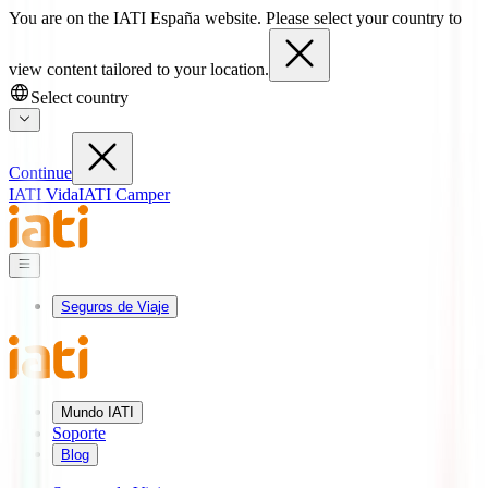
You are on the IATI España website. Please select your country to
view content tailored to your location.
Select country
Continue
IATI Vida
IATI Camper
Seguros de Viaje
Mundo IATI
Soporte
Blog