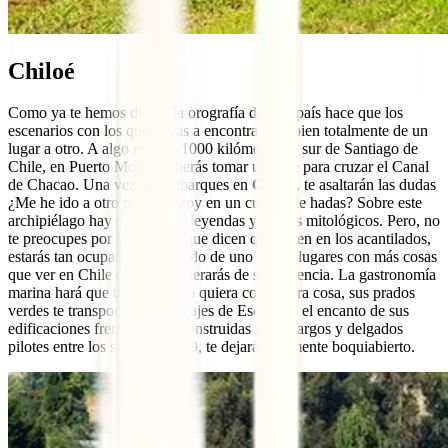
Chiloé
Como ya te hemos dicho, la orografía de este país hace que los
escenarios con los que te vas a encontrar cambien totalmente de un
lugar a otro. A algo más de 1000 kilómetros al sur de Santiago de
Chile, en Puerto Montt, deberás tomar un bote para cruzar el Canal
de Chacao. Una vez desembarques en
Chiloé
, te asaltarán las dudas
¿Me he ido a otro país? ¿Estoy en un cuento de hadas? Sobre este
archipiélago hay docenas de leyendas y relatos mitológicos. Pero, no
te preocupes por las ánimas que dicen que viven en los acantilados,
estarás tan ocupado disfrutando de uno de los lugares con más cosas
que ver en Chile que ni te enterarás de su presencia. La gastronomía
marina hará que tu paladar no quiera comer otra cosa, sus prados
verdes te transportarán a paisajes de Escocia y el encanto de sus
edificaciones frente al mar, construidas sobre largos y delgados
pilotes entre los siglos 18 y 19, te dejará totalmente boquiabierto.