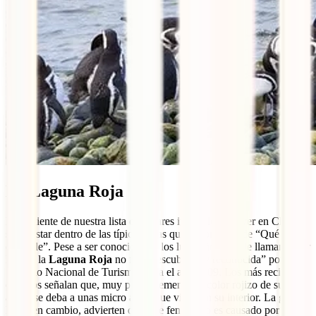
La Laguna Roja
El siguiente de nuestra lista de lugares increíbles que ver en Chile no
suele estar dentro de las típicas listas que encontrarás de “Qué hacer
en Chile”. Pese a ser conocida por los lugareños, que le llaman “Mar
Rojo”, la
Laguna Roja
no fue “descubierta y reconocida” por el
Servicio Nacional de Turismo hasta el año 2009. Los más recientes
estudios señalan que, muy probablemente, el color rojizo de sus
aguas se deba a unas micro algas que viven en su interior. La gente
local, en cambio, advierten que este fenómeno es causado por la