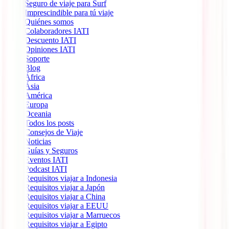
Seguro de viaje para Surf
Imprescindible para tú viaje
Quiénes somos
Colaboradores IATI
Descuento IATI
Opiniones IATI
Soporte
Blog
África
Ásia
América
Europa
Oceania
Todos los posts
Consejos de Viaje
Noticias
Guías y Seguros
Eventos IATI
Podcast IATI
Requisitos viajar a Indonesia
Requisitos viajar a Japón
Requisitos viajar a China
Requisitos viajar a EEUU
Requisitos viajar a Marruecos
Requisitos viajar a Egipto