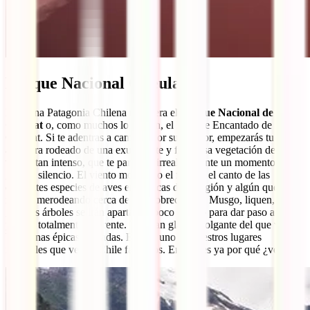
Parque Nacional Queulat
En plena Patagonia Chilena te espera el
Parque Nacional de
Queulat
o, como muchos lo llaman, el Bosque Encantado de
Queulat. Si te adentras a caminar por su interior, empezarás tu
aventura rodeado de una exuberante y frondosa vegetación de un
verde, tan intenso, que te parecerá irreal. Detente un momento y
guarda silencio. El viento moviendo el follaje, el canto de las
diferentes especies de aves endémicas de la región y algún que otro
roedor merodeando cerca de ti te sobrecogerá. Musgo, liquen, y
grandes árboles se irán apartando poco a poco para dar paso a un
paisaje totalmente diferente. Un gran glaciar colgante del que verás
bajar unas épicas cascadas. Este es uno de nuestros lugares
increíbles que ver en Chile favoritos. Entiendes ya por qué ¿verdad?