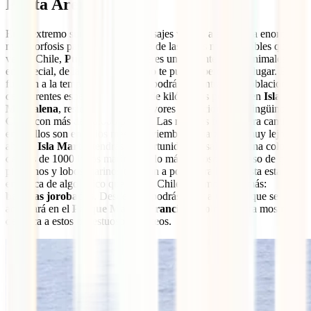
Punta Arenas
En el extremo sur del país, los paisajes vuelen a sufrir una enorme
metamorfosis para regalarnos otra de las cosas más increíbles que
ver en Chile,
Punta Arenas
. Si eres una amante de los animales y,
en especial, de la fauna marina, no te puedes perder este lugar. En
función a la temporada que elijas podrás encontrar ahí poblaciones
de diferentes especies. A solo 35 de kilómetros por mar, en
Isla
Magdalena
, reside una de las mayores poblaciones de pingüinos de
Chile, con más de 60.000 parejas. Las mejores fechas para caminar
entre ellos son entre los meses noviembre y marzo. No muy lejos de
ahí, en
Isla Marta
, tendrás la oportunidad de saludar a una colonia
de más de 1000 lobos marinos de lo más ruidosos. En caso de que
pingüinos y lobos marinos te sepan a poco para bajar hasta esta zona
en busca de algo único que ver en Chile, tenemos algo más:
ballenas jorobadas
. Desde aquí podrás subir a un bote que se
adentrará en el
Parque Marino Francisco Coloane
para mostrarte
de cerca a estos majestuosos cetáceos.