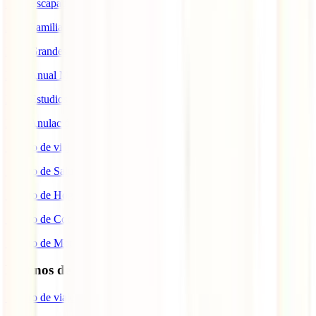
IATI Escapadas
IATI Familia
IATI Grandes Viajeros
IATI Anual Multiviaje
IATI Estudios
IATI Anulación Premium
Seguro de viaje COVID
Seguro de Salud
Seguro de Hogar
Seguro de Coche
Seguro de Moto
Destinos de interés
Seguro de viaje a EEUU