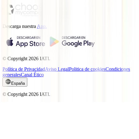
Descarga nuestra
App.
© Copyright
2026
IATI.
Política de Privacidad
Aviso Legal
Politica de cookies
Condiciones
generales
Canal Ético
España
© Copyright
2026
IATI.