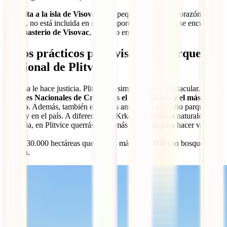
La visita a la isla de Visovac
, una pequeña isla en el corazón del
parque, no está incluida en estos importes. En Visovac se encuentra
el
Monasterio de Visovac
, fundado en el siglo XIV.
Datos prácticos para visitar el Parque
Nacional de Plitvice
Su fama le hace justicia. Plitvice es simplemente espectacular. De los
Parques Nacionales de Croacia
es
el más visitado y el más
famoso
. Además, también es el más antiguo de los ocho parques
que hay en el país. A diferencia de Krka, si te gusta la naturaleza y la
montaña, en Plitvice querrás pasar más de un día para hacer varias
rutas.
De las 30.000 hectáreas que ocupa, más de 20.000 son bosques, ahí
es nada.