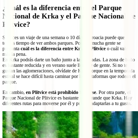
¿Cuál es la diferencia entre el Parque
Nacional de Krka y el Parque Nacional de
Plitvice?
Si haces un viaje de una semana o 10 días a Croacia puede que no
tengas tiempo de ver ambos parques. Por eso mucha gente se
pregunta
cuál es la diferencia entre Krka y Plitvice
o cuál vale
más la pena.
En Krka podrás darte un baño junto a las cascadas. La zona de baño
es bastante reducida y en verano suele llenarse de gente. Si no te
gustan las aglomeraciones, olvídate de Krka porque en la temporada
estival se hace difícil hasta caminar por las plataformas que rodean el
parque.
En cambio,
en Plitvice está prohibido bañarse
. Por otra parte, el
Parque Nacional de Plitvice es bastante más grande que Krka. Hay
diferentes rutas para moverse por él y puedes adaptarlas a tu gusto.