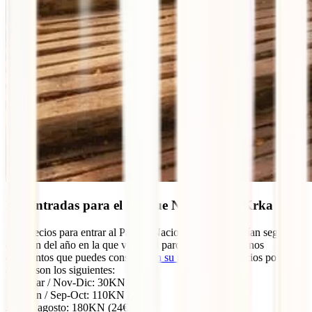
Las entradas para el Parque Nacional de Krka
Los precios para entrar al Parque Nacional de Krka varían según la
estación del año en la que visites el parque. Tienen algunos
descuentos que puedes consultar
en su página
. Los precios por
adulto son los siguientes:
Ene-Mar / Nov-Dic: 30KN (4€)
Abr-Jun / Sep-Oct: 110KN (15€)
Julio y agosto: 180KN (24€)