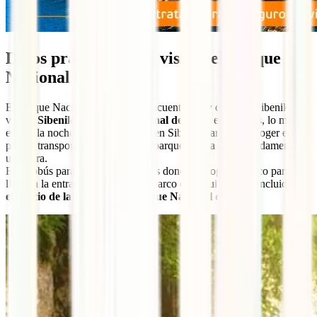
Datos prácticos para visitar el Parque
Nacional de Krka
El Parque Nacional de Krka se encuentra muy cerca de Sibenik. Si
vas
de Sibenik al Parque Nacional de Krka
en autobús, lo mejor
es que la noche anterior duermas en Sibenik para poder coger el
primer transporte que va hacia el parque. Tarda aproximadamente
una hora.
El autobús para en Skradin, que es donde se coge un barco para
llegar a la entrada del parque. El barco es gratuito y está incluido en
el precio de la entrada del Parque Nacional de Krka
.