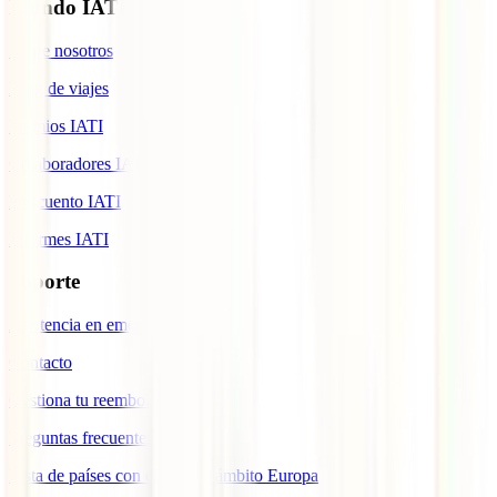
Mundo IATI
Sobre nosotros
Blog de viajes
Premios IATI
Colaboradores IATI
Descuento IATI
Informes IATI
Soporte
Asistencia en emergencias
Contacto
Gestiona tu reembolso
Preguntas frecuentes
Lista de países con cobertura ámbito Europa