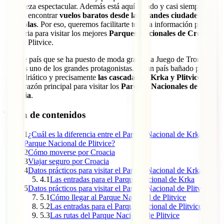
naturaleza espectacular. Además está aquí al lado y casi siempre
puedes encontrar
vuelos baratos desde las grandes ciudades
españolas
. Por eso, queremos facilitarte toda la información práctica
necesaria para visitar los mejores
Parques Nacionales de Croacia
:
Krka y Plitvice.
En este país que se ha puesto de moda gracias a Juego de Tronos, el
agua es uno de los grandes protagonistas. Es un país bañado por el
mar Adriático y precisamente
las cascadas de Krka y Plitvice
son la razón principal para visitar los
Parques Nacionales de
Croacia
.
Tabla de contenidos
1
¿Cuál es la diferencia entre el Parque Nacional de Krka y el
Parque Nacional de Plitvice?
2
Cómo moverse por Croacia
3
Viajar seguro por Croacia
4
Datos prácticos para visitar el Parque Nacional de Krka
4.1
Las entradas para el Parque Nacional de Krka
5
Datos prácticos para visitar el Parque Nacional de Plitvice
5.1
Cómo llegar al Parque Nacional de Plitvice
5.2
Las entradas para el Parque Nacional de Plitvice
5.3
Las rutas del Parque Nacional de Plitvice