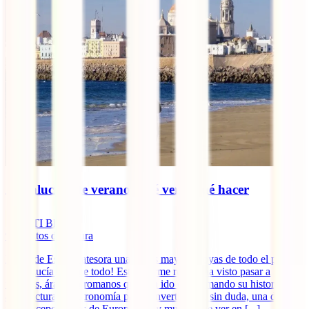
Andalucía este verano: qué ver y qué hacer
IATI Blog
9
minutos de lectura
El sur de España atesora una de las mayores joyas de todo el país.
¡Andalucía lo tiene todo! Este enorme región ha visto pasar a
fenicios, árabes o romanos que han ido conformando su historia,
arquitectura y gastronomía para convertirla en, sin duda, una de las
más excepcionales de Europa. ¡Hay mucho que ver en [...]