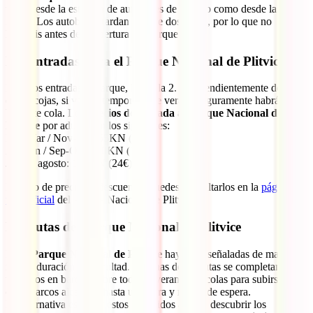
tanto desde la estación de autobuses de Zagreb como desde la de
Zadar. Los autobuses tardan más de dos horas, por lo que no
llegaréis antes de la apertura del parque.
Las entradas para el Parque Nacional de Plitvice
Hay dos entradas al parque, la 1 y la 2. Independientemente de la
que escojas, si vas en temporada de verano seguramente habrá
bastante cola. Los
precios de entrada al Parque Nacional de
Plitvice
por adulto son los siguientes:
Ene-Mar / Nov-Dic: 55KN (7,5)
Abr-jun / Sep-Oct: 110KN (15€)
Julio y agosto: 180KN (24€)
El resto de precios y descuentos puedes consultarlos en la
página
web oficial
del Parque Nacional de Plitvice.
Las rutas del Parque Nacional de Plitvice
En el
Parque Nacional de Plitvice
hay rutas señaladas de mayor o
menor duración y dificultad. Algunas de las rutas se completan con
trayectos en barco. Sobre todo en verano, las colas para subirse a
estos barcos alcanzan hasta una hora y media de espera.
La alternativa es hacer estos recorridos a pie y descubrir los