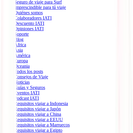
Seguro de viaje para Surf
Imprescindible para tú viaje
Quiénes somos
Colaboradores IATI
Descuento IATI
Opiniones IATI
Soporte
Blog
África
Ásia
América
Europa
Oceania
Todos los posts
Consejos de Viaje
Noticias
Guías y Seguros
Eventos IATI
Podcast IATI
Requisitos viajar a Indonesia
Requisitos viajar a Japón
Requisitos viajar a China
Requisitos viajar a EEUU
Requisitos viajar a Marruecos
Requisitos viajar a Egipto