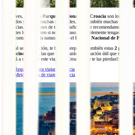
Como ves, estos dos
Parques Nacionales de Croacia
son los más
conocidos y tienen muchas similitudes, pero también muchas
diferencias. Si dispones de tiempo suficiente, te recomendamos que
los visites los dos. Pero si no es el caso, probablemente tengas un
mejor contacto con la naturaleza en el
Parque Nacional de Plitvice
.
Sea cual sea tu elección, te hemos preparado también estas
2 guías
imprescindibles
en las que encontrarás información útil que te
ayudará a organizar este viaje por Croacia, ¡no te las pierdas!:
Requisitos para viajar a Croacia
Mejor seguro de viaje a Croacia