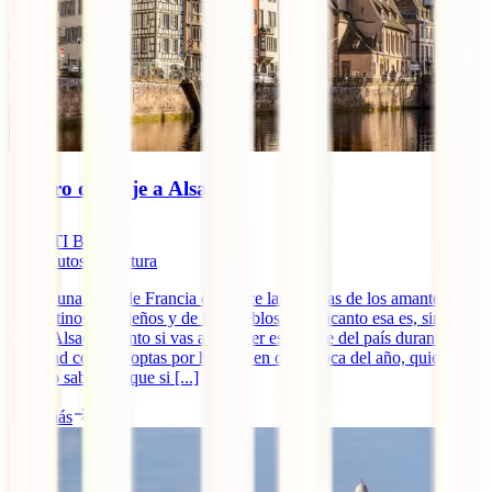
Seguro de viaje a Alsacia
IATI Blog
10
minutos de lectura
Si hay una zona de Francia que hace las delicias de los amantes de
los destinos navideños y de los pueblos con encanto esa es, sin
duda, Alsacia. Tanto si vas a conocer esta parte del país durante la
Navidad como si optas por hacerlo en otra época del año, quieres
hacerlo sabiendo que si [...]
Leer más