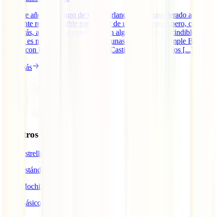
Durante años, el seguro de viaje a Irlanda se ha considerado algo
altamente recomendable para gozar de un viaje seguro pero, como
ya sabrás, ahora se ha convertido en algo 100% imprescindible.
Irlanda es mucho más que tomarse unas pintas en el Temple Bar. Te
espera con lugares únicos como el Castillo de Blanrey, los [...]
Leer más
Nuestros seguros
IATI Estrella
IATI Estándar
IATI Mochilero
IATI Básico