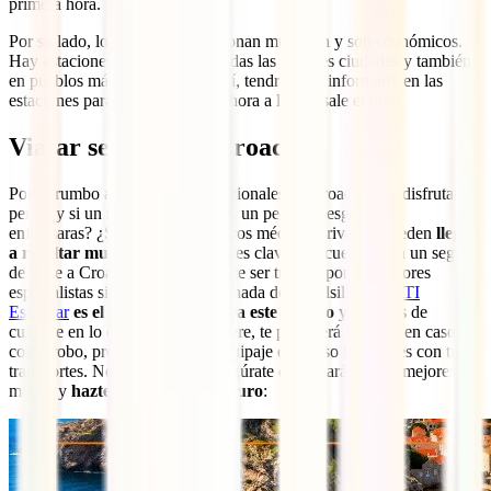
primera hora.
Por su lado, los autobuses funcionan muy bien y son económicos.
Hay estaciones de autobús en todas las grandes ciudades y también
en pueblos más pequeños. Eso sí, tendrás que informarte en las
estaciones para asegurarte de la hora a la que sale el tuyo.
Viajar seguro por Croacia
Pones rumbo a estos parques nacionales de Croacia para disfrutar
pero, ¿y si un resbalón te causara un pequeño esguince o
enfermaras? ¿Sabes que los centros médicos privados pueden
llegar
a resultar muy caros
? Por ello, es clave que cuentes con un seguro
de viaje a Croacia que te garantice ser tratado por los mejores
especialistas sin tener que pagar nada de tu bolsillo. El
IATI
Estándar
es el mejor seguro para este destino
y, además de
cuidarte en lo que a salud se refiere, te protegerá también en casos
como robo, problemas con tu equipaje e incluso incidentes con tus
transportes. No esperes más, asegúrate que estarás en las mejores
manos y
hazte ahora con tu seguro
: