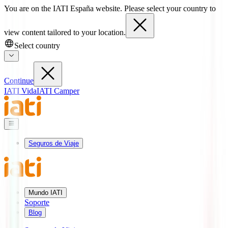
You are on the IATI España website. Please select your country to
view content tailored to your location.
Select country
Continue
IATI Vida
IATI Camper
Seguros de Viaje
Mundo IATI
Soporte
Blog