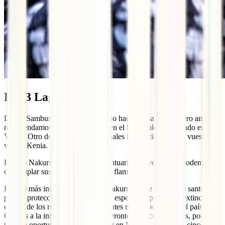
Día 3 Lago Nakuru
Desde Samburu, pondremos rumbo hacia Masai Mara, pero antes os
recomendamos hacer una parada en el lago Nakuru, ubicado en Rift
Valley. Otro de los parques nacionales imprescindibles en vuestro
viaje a Kenia.
El lago Nakuru es un auténtico santuario de aves donde podemos
contemplar sus orillas pobladas de flamencos.
Pero lo más interesante del lago Nakuru es que se declaró santuario
para la protección de rinocerontes, especie en peligro de extinción, y
es uno de los refugios de rinocerontes más importantes del país.
Gracias a la introducción de rinocerontes blancos y negros, podemos
tener la oportunidad de contemplar en Nakuru, dos de las cinco