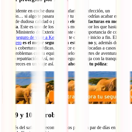
Un accidente en coche durante tu safari, una infección, un
tropezón… si algo te pasara durante tu viaje, podrías acabar en un
centro de dudosa calidad o pagando
elevadas facturas en medicina
privada
. Este es uno de los muchos motivos por los que hasta el
mismo Ministerio de Exteriores insiste en la importancia de contar
con un
seguro de viaje a Kenia
que te cubra de inicio a fin. El
IATI
Mochilero
es el mejor seguro para este destino
y, además de
grandes coberturas médicas, te ofrece otras enfocadas a casos como
robo, problemas con tu equipaje, vuelos, deportes de aventura e
incluso repatriación. Así, no te la juegues y viaja con la tranquilidad
que mereces en un viaje así.
Hazte ahora con tu póliza
:
Día 9 y 10 Nairobi
Después del safari, os recomendamos pasar un par de días en la