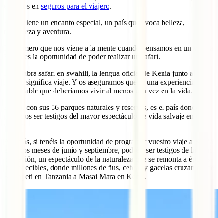
expertos en
seguros para el viajero
.
Kenia tiene un encanto especial, un país que evoca belleza,
naturaleza y aventura.
Lo primero que nos viene a la mente cuando pensamos en un viaje a
Kenia es la oportunidad de poder realizar un safari.
La palabra safari en swahili, la lengua oficial de Kenia junto al
inglés, significa viaje. Y os aseguramos que es una experiencia
inolvidable que deberíamos vivir al menos una vez en la vida.
Kenia, con sus 56 parques naturales y reservas, es el país donde
podemos ser testigos del mayor espectáculo de vida salvaje en el
mundo.
Además, si tenéis la oportunidad de programar vuestro viaje a Kenia
entre los meses de junio y septiembre, podréis ser testigos de la gran
migración, un espectáculo de la naturaleza que se remonta a épocas
impredecibles, donde millones de ñus, cebras y gacelas cruzan desde
Serengeti en Tanzania a Masai Mara en Kenia.