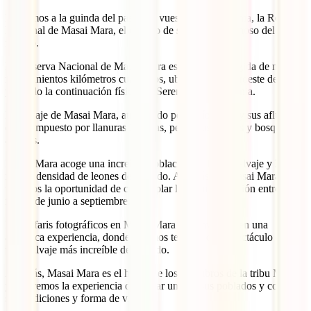
Llegamos a la guinda del pastel de vuestro viaje a Kenia, la Reserva
Nacional de Masai Mara, el destino de safaris más famoso del
mundo.
La Reserva Nacional de Masai Mara es un área protegida de más de
mil quinientos kilómetros cuadrados, ubicada en el suroeste del país
y siendo la continuación física del Serengeti en Tanzania.
El paisaje de Masai Mara, atravesado por el río Mara y sus afluentes,
está compuesto por llanuras infinitas, pequeñas colinas y bosques de
acacias.
Masai Mara acoge una increíble población de fauna salvaje y la
mayor densidad de leones del mundo. Además, en Masai Mara
tenemos la oportunidad de contemplar la Gran Migración entre los
meses de junio a septiembre.
Los safaris fotográficos en Masai Mara se convierten en una
auténtica experiencia, donde seremos testigos del espectáculo de
vida salvaje más increíble del mundo.
Además, Masai Mara es el hogar de los miembros de la tribu Masai
y tendremos la experiencia de visitar uno de sus poblados y conocer
sus tradiciones y forma de vida.