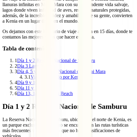
llanuras infinitas en Masai Mara con su sorprendente vida salvaje,
lagos donde viven infinidad de aves, reservas naturales protegidas,
además, de la increíble calidez y amabilidad de su gente, convierten
a Kenia en un lugar único en el mundo.
Os dejamos con este itinerario de viaje a Kenia en 15 días, donde te
contamos las mejores cosas que hacer en Kenia.
Tabla de contenidos
1
Día 1 y 2 Reserva Nacional de Samburu
2
Día 3 Lago Nakuru
3
Día 4, 5 y 6 Reserva Nacional de Masai Mara
3.1
Viajar protegido por Kenia
4
Día 9 y 10 Nairobi
5
Día 11 y 12 Kilifi
6
Día 13, 14 y 15 Diani Beach
Día 1 y 2 Reserva Nacional de Samburu
La Reserva Nacional de Samburu, ubicada en el norte de Kenia, es
un parque exclusivo, ya que no se encuentra en las rutas turísticas
más frecuentes y ello conlleva que no haya masificaciones de
vehículos.