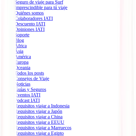
Seguro de viaje para Surf
Imprescindible para tú viaje
Quiénes somos
Colaboradores IATI
Descuento IATI
Opiniones IATI
Soporte
Blog
África
Ásia
América
Europa
Oceania
Todos los posts
Consejos de Viaje
Noticias
Guías y Seguros
Eventos IATI
Podcast IATI
Requisitos viajar a Indonesia
Requisitos viajar a Japón
Requisitos viajar a China
Requisitos viajar a EEUU
Requisitos viajar a Marruecos
Requisitos viajar a Egipto