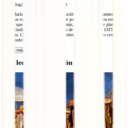
IATI Blog
22 de septiembre de 2020
Hola María. El precio variará en función del tipo de alojamientos y
viaje que escojas. Con el itinerario te podemos ayudar con este de
15 días que seguro que es útil. Además, en un viaje así se plantea
imprescindible contar con un seguro de viaje como este: IATI
Esterella. Cuenta con las mayores coberturas y coberturas covid-19
¡Un saludo!
Cargar más comentarios
Qué leer a continuación