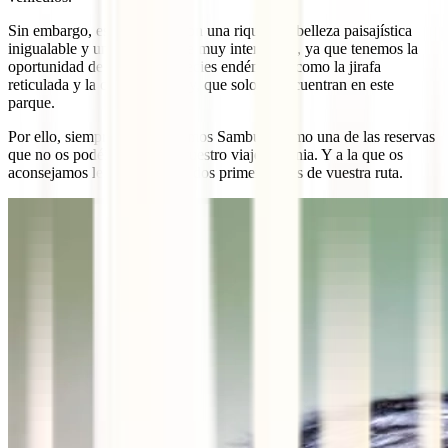
Sin embargo, es un parque con una riqueza y belleza paisajística
inigualable y una vida salvaje muy interesante, ya que tenemos la
oportunidad de observar especies endémicas, como la jirafa
reticulada y la cebra de Grevy, que solo se encuentran en este
parque.
Por ello, siempre recomendamos Samburu como una de las reservas
que no os podéis perder en vuestro viaje a Kenia. Y a la que os
aconsejamos le dediquéis los dos primeros días de vuestra ruta.