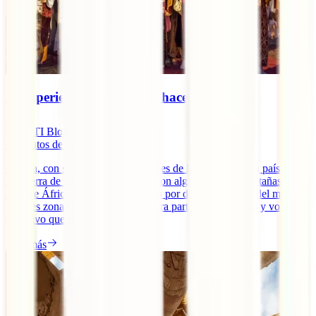
10 experiencias únicas que hacer en Etiopía
IATI Blog
7
minutos de lectura
Etiopía, con sus más de 100 millones de habitantes, es un país con
una tierra de contrastes naturales, con algunas de las montañas más
altas de África y a la vez con zonas por debajo del nivel del mar,
grandes zonas de cafetales y por otra parte lugares áridos y volcanes
en activo que quitan [...]
Leer más