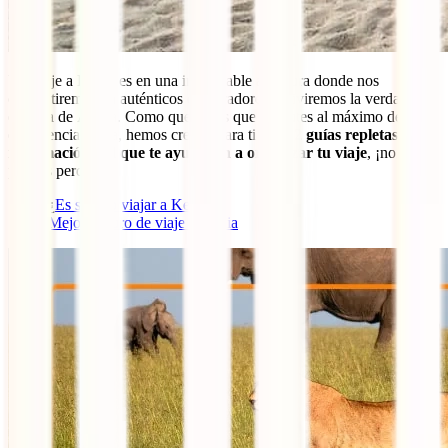
Un viaje a Kenia es en una inolvidable aventura donde nos
convertiremos en auténticos exploradores y viviremos la verdadera
esencia de África. Como queremos que disfrutes al máximo de esta
experiencia única, hemos creado para ti estas
2 guías repletas de
información útil que te ayudarán a organizar tu viaje
, ¡no te las
puedes perder!:
¿
Es seguro viajar a Kenia
?
Mejor seguro de viaje a Kenia