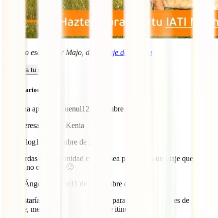
Artículo escrito por Majo, de
El viaje de mi vida
Calcula tu seguro
Comentarios (4)
Carolina apablaza huenul
12 de octubre de 2020
Me interesa viajar a Kenia
IATI Blog
14 de octubre de 2020
No pierdas la oportunidad cuando sea posible, es un viaje que
seguro no olvidarás 🙂
María Ángeles Oscoz
11 de septiembre de 2020
Me gustaría hacer un viaje a Kenia para 15 días en el mes de
octubre, me gustaría saber precios e itinerarios