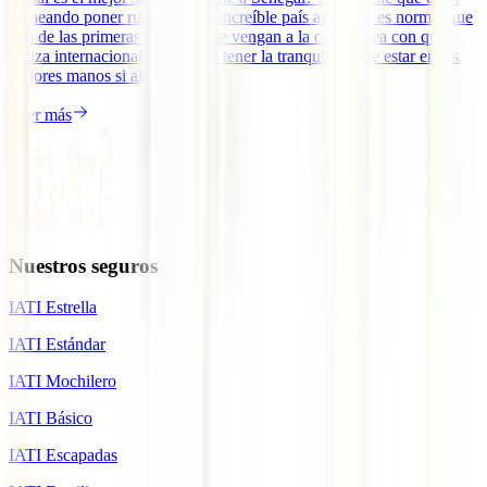
planeando poner rumbo a este increíble país africano, es normal que
una de las primeras cosas que te vengan a la cabeza sea con qué
póliza internacional viajar para tener la tranquilidad de estar en las
mejores manos si algo te [...]
Leer más
Nuestros seguros
IATI Estrella
IATI Estándar
IATI Mochilero
IATI Básico
IATI Escapadas