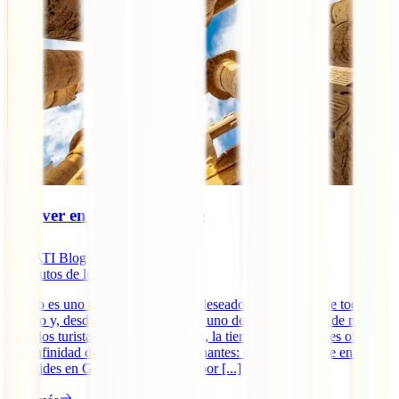
Qué ver en Luxor por libre
IATI Blog
9
minutos de lectura
Egipto es uno de los destinos más deseados por viajeros de todo el
mundo y, desde hace unos años, es uno de los países más de moda
entre los turistas. No es para menos, la tierra de los faraones ofrece
una infinidad de experiencias fascinantes: desde adentrarse en las
pirámides en Guiza hasta navegar por [...]