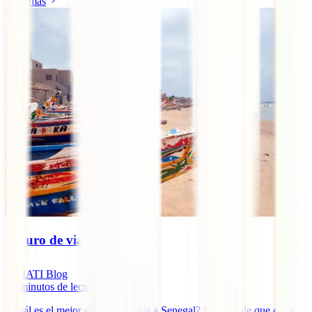
Leer más
Seguro de viaje a Senegal
IATI Blog
12
minutos de lectura
¿Cuál es el mejor seguro de viaje a Senegal? En caso de que estés