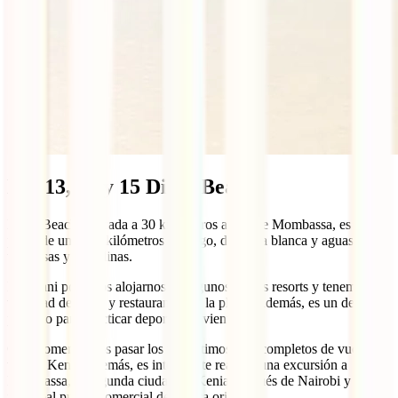
Día 13, 14 y 15 Diani Beach
Diani Beach, ubicada a 30 kilómetros al sur de Mombassa, es una
playa de unos 25 kilómetros de largo, de arena blanca y aguas
turquesas y cristalinas.
En Diani podemos alojarnos en algunos de sus resorts y tenemos
variedad de bares y restaurantes en la playa. Además, es un destino
perfecto para practicar deportes de viento.
Os recomendamos pasar los tres últimos días completos de vuestro
viaje a Kenia, además, es interesante realizar una excursión a
Mombassa, la segunda ciudad de Kenia después de Nairobi y el
principal puerto comercial de África oriental.