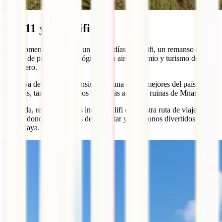
Día 11 y 12 Kilifi
Os recomendamos pasar un par de días en Kilifi, un remanso de paz,
repleto de proyectos ecológicos con aire bohemio y turismo de tipo
mochilero.
La playa de Boja está considerada una de las mejores del país.
Además, también podemos visitar las antiguas ruinas de Mnarani.
Sin duda, recomendamos incluir Kilifi en vuestra ruta de viaje a
Kenia, donde lograremos desconectar y pasar unos divertidos días
en la playa.