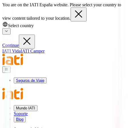
You are on the IATI España website. Please select your country to
view content tailored to your location.
Select country
Continue
IATI Vida
IATI Camper
Seguros de Viaje
Mundo IATI
Soporte
Blog