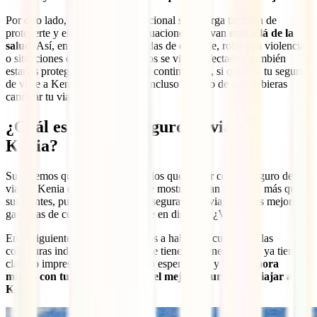
Por otro lado, una póliza internacional se encarga también de
protegerte y estar a tu lado en situaciones que van
más allá de la
salud
. Así, en casos como pérdidas de equipaje, robo con violencia
o situaciones en las que tus vuelos se vieran afectados, también
estarías protegido. Como verás a continuación, si quieres, tu seguro
de viaje a Kenia puede cubrirte incluso en caso de que debieras
cancelar tu viaje.
¿Cuál es el mejor seguro de viaje a
Kenia?
Suponemos que los motivos por los que contar con un seguro de
viaje a Kenia que te acabamos de mostrar te han parecido más que
suficientes, pues es la forma de asegurarte un viaje con las mejores
garantías de centrarse únicamente en disfrutar. ¿Verdad?
En el siguiente apartado de vamos a hablar de cuáles son las
coberturas indispensables que este tiene que tener pero, si ya tienes
claro lo imprescindible que es, no esperes más y
hazte ahora
mismo con tu IATI Mochilero, el mejor seguro para viajar a
Kenia
: