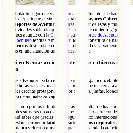
Al contratar tu seguro de viaje a Kenia IATI Mochilero te harás con
una póliza que incluye, sin pagar extras,
las mayores Coberturas
para Deportes de Aventura
y podrás disfrutar de estas y muchas
más actividades sabiendo que estarás totalmente cubierto. ¿Quieres
más? Pues apunta: con la
Cobertura para Deportes de Aventura del
IATI Mochilero
tendrás también incluida una cobertura de hasta
15.000 euros
destinada en exclusiva a búsqueda y salvamento por si
te vieras en una situación que requiriese rescate.
Safari en Kenia: accidentes de motor cubiertos en tu
seguro
Un viaje a Kenia sin safari es prácticamente algo inconcebible.
Durante horas vas a estar a bordo de un 4×4 que te acercará a
increíbles escenas protagonizadas por elefantes, jirafas, leones y
todo tipo de animales salvajes.
Si transitando por los infinitos caminos sin asfaltar de los parques
nacionales sufrieras un accidente, o por cualquier carretera del país,
te gustará saber que gracias a a tu seguro médico internacional para
Kenia estarás
cubierto también si sufres daños corporales a
bordo de un vehículo a motor
y que recibirás toda la atención que