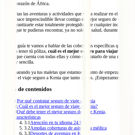
por el corazón de África.
Son tantas las aventuras y actividades que vas a realizar en el país
que se hace imprescindible llevar contigo el mejor seguro de viaje
para garantizarte estar totalmente protegido ante cualquier incidente
con el que te pudieras encontrar, ya no solo de salud, durante tu
viaje.
En esta guía te vamos a hablar de las coberturas específicas que
necesita tener tú póliza,
cuál es el mejor seguro para viajar a
Kenia
que cuenta con todas ellas y cómo contratarlo de una manera
rápida y sencilla.
Ve preparando ya tus maletas que estamos a punto de empezar
contigo el viaje seguro a Kenia que tanto ansías. ¡Empezamos!
Tabla de contenidos
1
Por qué contratar seguro de viaje a Kenia
2
¿Cuál es el mejor seguro de viaje a Kenia?
3
Qué debe tener el mejor seguro de viaje Kenia,
características
3.1
Atención en tu idioma 24 horas
3.2
Amplias coberturas de asistencia médica
3.3
Deportes de aventura en Kenia