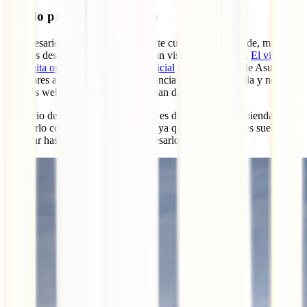
Visado para viajar a Kenia
Es necesario contar con un pasaporte cuya vigencia sea de, mínimo,
6 meses desde tu entrada al país y un visado para Kenia.
El visado
se tramita online desde la página oficial
y el Ministerio de Asuntos
Exteriores advierte sobre la importancia de hacerlo en ella y no caer
en otras webs fraudulentas que se han detectado.
El precio del visado online a Kenia es de 51$ y se recomienda
tramitarlo con suficiente antelación ya que las autoridades suelen
demorar hasta una semana en procesarlo.