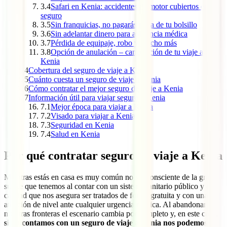
3.4
Safari en Kenia: accidentes de motor cubiertos en tu
seguro
3.5
Sin franquicias, no pagarás nada de tu bolsillo
3.6
Sin adelantar dinero para asistencia médica
3.7
Pérdida de equipaje, robo y mucho más
3.8
Opción de anulación – cancelación de tu viaje a
Kenia
4
Cobertura del seguro de viaje a Kenia
5
Cuánto cuesta un seguro de viaje a Kenia
6
Cómo contratar el mejor seguro de viaje a Kenia
7
Información útil para viajar seguro a Kenia
7.1
Mejor época para viajar a Kenia
7.2
Visado para viajar a Kenia
7.3
Seguridad en Kenia
7.4
Salud en Kenia
Por qué contratar seguro de viaje a Kenia
Mientras estás en casa es muy común no ser consciente de la gran
suerte que tenemos al contar con un sistema sanitario público y de
calidad que nos asegura ser tratados de forma gratuita y con una
atención de nivel ante cualquier urgencia médica. Al abandonar
nuestras fronteras el escenario cambia por completo y, en este caso,
si no contamos con un seguro de viaje a Kenia nos podemos