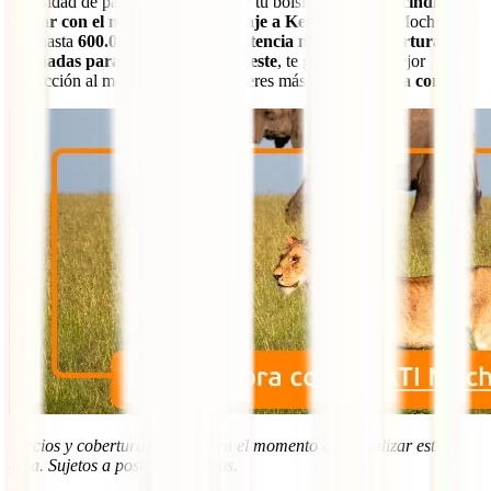
necesidad de pagar un solo euro de tu bolsillo,
es imprescindible
contar con el mejor seguro de viaje a Kenia
. El IATI Mochilero,
con hasta
600.000 euros para asistencia médica y coberturas
diseñadas para un destino como este
, te garantiza la mejor
protección al mejor precio. No esperes más y
hazte ahora con él
:
Precios y coberturas vigentes en el momento de actualizar esta
guía. Sujetos a posibles cambios.