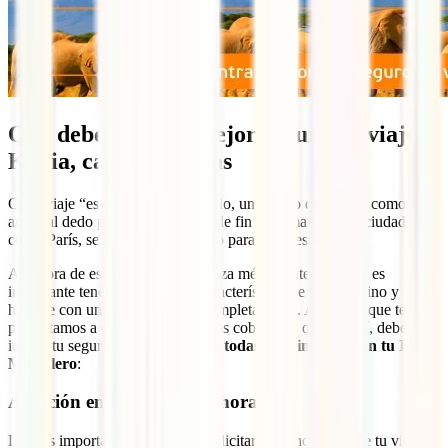
Qué debe tener el mejor seguro de viaje
Kenia, características
Cada viaje “es un mundo”. Por ello, un seguro que te iría como
anillo al dedo para una escapada de fin de semana a una ciudad
como París, se puede quedar corto para este destino.
A la hora de escoger la mejor póliza médica internacional es
importante tener en cuenta las características de cada destino y
hacerse con una que se adapte completamente. Así, estas que te
presentamos a continuación son las coberturas que, sí o sí, debe
incluir tu seguro de viaje a Kenia,
todas ellas incluidas en tu IATI
Mochilero
:
Atención en tu idioma 24 horas
Lo más importante a la hora de solicitar asistencia durante tu viaje es