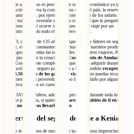
Un viaje a Kenia no es precisamente un viaje económico ya que su
preparación conlleva la compra de los vuelos al país, la reserva de
los alojamientos o, por ejemplo, la contratación de los safaris. Se
trata de toda una inversión y por ello es normal que te preguntes
cosas como “
¿Qué ocurre si debo cancelar mi viaje por un
imprevisto? ¿Pierdo todo el dinero invertido?
”.
En IATI, con más de 135 años de experiencia y líderes en seguros
de viaje, estamos constantemente actualizando nuestros productos
para responder a todas las necesidades de nuestros viajeros. Por ello,
fuimos pioneros en la creación del
Complemento de Anulación de
Viaje
. Gracias a este complemento que podrás adquirir durante la
contratación de tu seguro para viajar a Kenia, podrás
recuperar
hasta 3.500 euros de los gastos de viaje
que no puedas recuperar
directamente de tu proveedor en caso de cancelarlo por alguno de
los motivos tenidos en cuenta.
Con tu IATI Mochilero, además de protegerte durante toda tu
aventura por Kenia, si quieres
cuidaremos también de ti en caso
de que no pudieras llevarla a cabo
.
Cobertura del seguro de viaje a Kenia
Las que te acabamos de mostrar son las coberturas imprescindibles