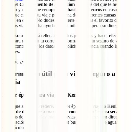
añadir el
Complemento de Anulación de Viaje
del que te hemos
hablado y con el que
recuperarás hasta 3.500 euros
en caso de
tener que cancelar tu viaje por alguna de las diferentes causas
tenidas en cuenta. No dudes en hacerte con él, es el favorito de
nuestros viajeros y ha ayudado ya a miles a recuperar su dinero.
Ahora solo te faltará rellenar tus datos personales y hacer efectivo el
pago para recibir en tu correo la información de tu seguro de viaje a
Kenia contratado y los datos para solicitar asistencia cuando la
necesites.
Sencillo, ¿verdad?
Información útil para viajar seguro a
Kenia
Mejor época para viajar a Kenia
En lo que a clima se refiere, la mejor época para viajar a Kenia es la
que va
de diciembre a marzo y se conoce como “época seca”
.
Además de no sufrir las intensas lluvias, podrás gozar en directo de
la migración de distintas especies en busca de fuentes de agua. Un
espectáculo sin parangón.