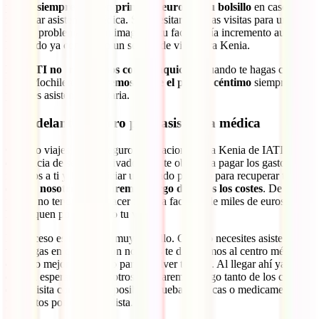
pagar siempre los cien primeros euros de tu bolsillo
en caso de
necesitar asistencia médica. Si necesitaras varias visitas para un
mismo problema, como imaginas, tu factura iría incremento aun
habiendo ya contratado un seguro de viaje para Kenia.
En IATI no trabajamos con franquicia
y cuando te hagas con tu
IATI Mochilero
cubriremos desde el primer céntimo
siempre que
precises asistencia sanitaria.
Sin adelantar dinero para asistencia médica
Cuando viajes con tu seguro internacional para Kenia de IATI, a
diferencia de seguros privados que te obligan a pagar los gastos
médicos a ti y luego iniciar un pesado proceso para recuperar tu
dinero,
nosotros nos haremos cargo de todos los costes
. De esta
forma, no tendrás que hacer frente a facturas de miles de euros que
hipotequen por completo tu viaje.
El proceso es realmente muy sencillo. Cuando necesites asistencia y
te pongas en contacto con nosotros te dirigiremos al centro médico
cercano mejor preparado para resolver tu caso. Al llegar ahí ya te
estarán esperando y nosotros nos haremos cargo tanto de los costes
de tu visita como de las posibles pruebas médicas o medicamentos
prescritos por el especialista.