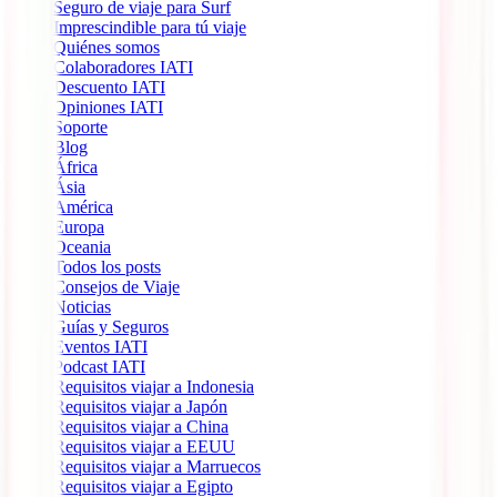
Seguro de viaje para Surf
Imprescindible para tú viaje
Quiénes somos
Colaboradores IATI
Descuento IATI
Opiniones IATI
Soporte
Blog
África
Ásia
América
Europa
Oceania
Todos los posts
Consejos de Viaje
Noticias
Guías y Seguros
Eventos IATI
Podcast IATI
Requisitos viajar a Indonesia
Requisitos viajar a Japón
Requisitos viajar a China
Requisitos viajar a EEUU
Requisitos viajar a Marruecos
Requisitos viajar a Egipto