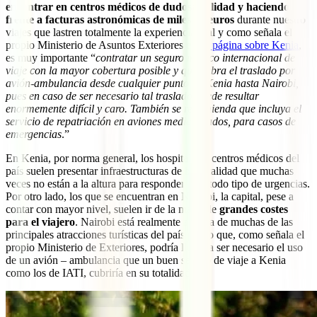
encontrar en centros médicos de dudosa calidad y haciendo
frente a facturas astronómicas de miles de euros
durante nuestro
viajes que lastren totalmente la experiencia. Tal y como señala el
propio Ministerio de Asuntos Exteriores en
su página sobre Kenia
,
es muy importante “
contratar un seguro médico internacional de
viaje con la mayor cobertura posible y que cubra el traslado por
avión-ambulancia desde cualquier punto de Kenia hasta Nairobi,
pues en caso de ser necesario tal traslado puede resultar
enormemente difícil y caro. También se recomienda que incluya el
servicio de repatriación en aviones medicalizados, para casos de
emergencias
.”
En Kenia, por norma general, los hospitales y centros médicos del
país suelen presentar infraestructuras de baja calidad que muchas
veces no están a la altura para responder ante todo tipo de urgencias.
Por otro lado, los que se encuentran en Nairobi, la capital, pese a
contar con mayor nivel, suelen ir de la mano de
grandes costes
para el viajero
. Nairobi está realmente alejada de muchas de las
principales atracciones turísticas del país por lo que, como señala el
propio Ministerio de Exteriores, podría llegar a ser necesario el uso
de un avión – ambulancia que un buen seguro de viaje a Kenia
como los de IATI, cubriría en su totalidad.