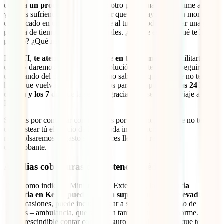
que sea
un proceso sencillo
y no otro problema que se sume al que
ya estás sufriendo. ¿Imaginas tener que pedir ayuda en un momento
complicado en un idioma diferente al tuyo? Podría resultar una gran
pérdida de tiempo y detalles cruciales. ¿Dónde estás? ¿Qué te ha
pasado? ¿Qué necesitas?
En IATI,
te atenderemos siempre en tu idioma
para facilitarte las
cosas y daremos con una rápida solución que te permita seguir
disfrutando del país. Además, como sabemos que tu viaje no termina
hasta que vuelvas a casa, estaremos para ti
disponibles las 24 horas
del día y los 7 días
de la semana gracias a tu seguro de viaje a
Kenia.
Si optas por contactar con nosotros por teléfono, para que no tengas
que costear tú el precio de la llamada internacional, te
reembolsaremos el gasto si nos haces llegar el respectivo
comprobante.
Amplias coberturas de asistencia médica
Tal y como indica el Ministerio de Exteriores,
la asistencia
sanitaria en Kenia puede llegar a suponer un gasto elevadísimo
y, en ocasiones, puede incluso llegar a ser necesario el uso de
aviones – ambulancia, que suponen también un coste enorme. Así,
es imprescindible contar con un seguro de viaje a Kenia que te