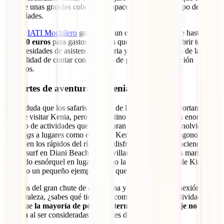
asegure unas grandes coberturas capaces de cubrir este tipo de
necesidades.
Con tu
IATI Mochilero
gozarás de un enorme colchón de hasta
600.000 euros
para gastos médicos que te asegurarán cubrir todas
tus necesidades de asistencia sanitaria y, además, gozarás de la
tranquilidad de contar con el 100% de gastos de repatriación
cubiertos.
Deportes de aventura en Kenia
Nadie duda que los safaris son una de las partes más importantes a la
hora de visitar Kenia, pero este destino ofrece además un enorme
abanico de actividades que te aseguran una experiencia inolvidable.
Trekkings
a lugares como el Monte Kenia o al volcán Logonot,
rafting en los rápidos del río Tana, disfrutar de las olas haciendo kite
o windsurf en Diani Beach o maravillarse con los fondos marinos
haciendo esnórquel en lugares como la Reserva Marina de Kiunga
son solo un pequeño ejemplo de lo que te espera.
Además del gran chute de adrenalina y de la enorme conexión con
la naturaleza, ¿sabes qué tienen en común todas estas actividades?
Pues que
la mayoría de pólizas internacionales de viaje no las
cubren
al ser consideradas “deportes de aventura”.