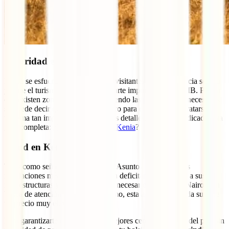
Seguridad en Kenia
Kenia se esfuerza en ofrecer a sus visitantes una experiencia segura
ya que el turismo representa una parte importante de su PIB. Pese a
que existen zonas peligrosas, siguiendo las precauciones necesarias
se puede decir que es un país seguro para el turismo. Al tratarse de
un tema tan importante y con tantos detalles, le hemos dedicado esta
guía completa: ¿
Es seguro viajar a Kenia
?
Salud en Kenia
Tal y como señala el Ministerio de Asuntos Exteriores, las
instalaciones médicas en Kenia son deficitarias en cuanto a sus
infraestructuras y muchas veces es necesario volar hasta Nairobi en
busca de atención médica. Asimismo, esta atención privada supone
un precio muy elevado.
Para garantizarte el acceso a los mejores centros médicos del país sin