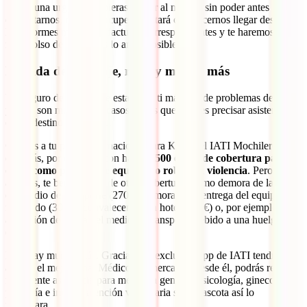
Si por una urgencia debieras acudir al médico sin poder antes
contactarnos, no te preocupes. Bastará con hacernos llegar después
los informes médicos y facturas correspondientes y te haremos el
reembolso de los gastos lo antes posible.
Pérdida de equipaje, robo y mucho más
Un seguro de viaje debe estar para ti más allá de problemas de salud,
ya que son muchos los casos en los que puedes precisar asistencia
en un destino como este.
Gracias a tu póliza internacional para Kenia, el IATI Mochilero,
contarás, por ejemplo, con hasta
1.500 euros de cobertura para
casos como pérdida de equipaje o robo con violencia
. Pero,
además, te beneficiarás de otras coberturas como demora de la salida
del medio de transporte (270€), demora en la entrega del equipaje
facturado (300€), convalecencia en hotel (600€) o, por ejemplo,
anulación de salida del medio de transporte debido a una huelga
(90€).
Pero hay mucho más. Gracias a la exclusiva app de IATI tendrás
acceso el mejor Chat Médico del mercado. Desde él, podrás recibir
fácilmente asistencia para medicina general, psicología, ginecología,
pediatría e incluso atención veterinaria si tu mascota así lo
necesitara.