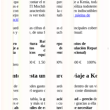
con las que debe contar el mejor seguro de viaje a Kenia, todas
incluidas en tu IATI Mochilero. Además, esta póliza todoterreno
cuenta con otras características que la convierten indiscutiblemente
en la mejor. Puedes ver todos los detalles en
su página de
contratación
.
Aquí puedes ver las cifras de algunas de las principales coberturas,
médicas y de viaje, de una forma mucho más visual:
Robo y
Seguro
Cobertura
Deportes
Gastos de
daños
de viaje a
Gastos
de
anulación
Repatriación
de
Kenia
Médicos
aventura
(opcional)
equipaje
IATI
600.000 €
1.500 €
100%
3.500 €
100%
Mochilero
Cuánto cuesta un seguro de viaje a Kenia
Dentro de los grandes gastos que puede haber dentro de un viaje a
Kenia, verás que el seguro de viaje ocupará un coste diminuto.
Como ves en esta tabla, la
gran relación calidad – precio
de tu
póliza es evidente y más si tienes en cuenta que gracias a ella podrás
llegar a
ahorrar miles de euros si tuvieras que necesitar