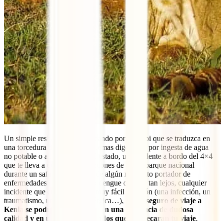
Un simple resbalón tonto paseando por Nairobi que se traduzca en
una torcedura de tobillo, problemas digestivos por ingesta de agua
no potable o alimentos en mal estado, un accidente a bordo del 4×4
que te lleva a descubrir los rincones de algún parque nacional
durante un safari, la picadura de algún mosquito portador de
enfermedades como malaria o dengue o, sin ir tan lejos, cualquier
incidente que en casa tendría muy fácil solución (una infección, un
traumatismo, una reacción alérgica…),
sin tu seguro de viaje a
Kenia se podría transformar en una asistencia de dudosa
calidad y en unos costes elevados que hipotecaran tu viaje
.