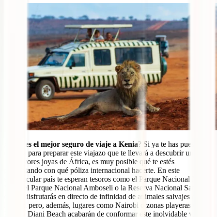
¿
Cuál es el mejor seguro de viaje a Kenia
? Si ya te has puesto en
marcha para preparar este viajazo que te llevará a descubrir una de
las mayores joyas de África, es muy posible qué te estés
preguntando con qué póliza internacional hacerte. En este
espectacular país te esperan tesoros como el Parque Nacional Masai
Mara, el Parque Nacional Amboseli o la Reserva Nacional Samburu
donde disfrutarás en directo de infinidad de animales salvajes en
libertad pero, además, lugares como Nairobi o zonas playeras como
Kilifi y Diani Beach acabarán de conformar este inolvidable viaje