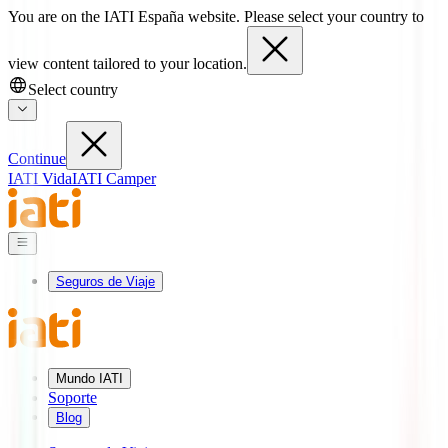
You are on the IATI España website. Please select your country to
view content tailored to your location.
Select country
Continue
IATI Vida
IATI Camper
Seguros de Viaje
Mundo IATI
Soporte
Blog