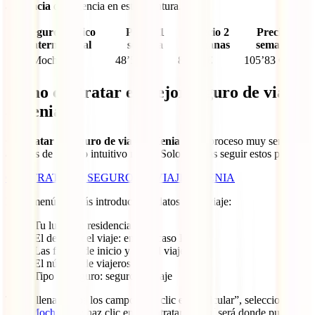
asistencia
de urgencia en esta aventura.
Seguro médico
Precio 1
Precio 2
Precio 3
internacional
semana
semanas
semanas
IATI Mochilero
48’52 €
83’18 €
105’83 €
Cómo contratar el mejor seguro de viaje
a Kenia
Contratar tu seguro de viaje a Kenia
es un proceso muy sencillo
a través de nuestro intuitivo menú. Solo deberás seguir estos pasos:
CONTRATA TU SEGURO DE VIAJE A KENIA
En el menú deberás introducir los datos de tu viaje:
Tu lugar de residencia
El destino del viaje: en este caso Kenia
Las fechas de inicio y fin del viaje
El número de viajeros
Tipo de seguro: seguro de viaje
Tras rellenar todos los campos haz clic en “Calcular”, selecciona tu
IATI Mochilero
y haz clic en “Contratar”. Aquí será donde puedas