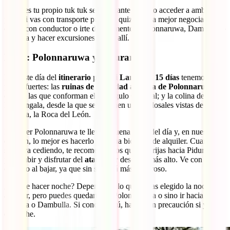
Si tienes tu propio tuk tuk será bastante sencillo acceder a ambos,
pero, si vas con transporte público, quizás sería mejor negociar un
coche con conductor o irte directamente a Polonnaruwa, Dambulla o
Sigiriya y hacer excursiones desde allí.
Día 4: Polonnaruwa y Pidurangala
Para este día del
itinerario por Sri Lanka en 15 días
tenemos 2
platos fuertes: las
ruinas de la ciudad antigua de Polonnaruwa
,
otra de las que conforman el Triangulo Cultural; y la colina de
Pidurangala, desde la que se obtienen unas colosales vistas de
Sigiriya, la Roca del León.
Recorrer Polonnaruwa te llevará buena parte del día y, en nuestra
opinión, lo mejor es hacerlo con una bicicleta de alquiler. Cuando el
sol vaya cediendo, te recomendamos que te dirijas hacia Pidurangala
para subir y disfrutar del
atardecer
desde lo más alto. Ve con
cuidado al bajar, ya que sin sol será más peligroso.
¿Dónde hacer noche? Depende de lo que hayas elegido la noche
anterior, pero puedes quedarte en Polonnaruwa o sino ir hacia
Sigiriya o Dambulla. Si conduces tú, hazlo con precaución si ya es
de noche.