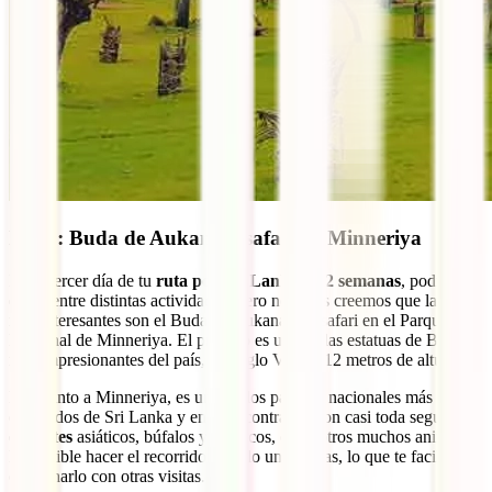
Día 3: Buda de Aukana y safari en Minneriya
En el tercer día de tu
ruta por Sri Lanka de 2 semanas
, podrías
elegir entre distintas actividades, pero nosotros creemos que las dos
más interesantes son el Buda de Aukana y el safari en el Parque
Nacional de Minneriya. El primero es una de las estatuas de Buda
más impresionantes del país, del siglo V y de 12 metros de altura.
En cuanto a Minneriya, es uno de los parques nacionales más
conocidos de Sri Lanka y en él encontrarás, con casi toda seguridad,
elefantes
asiáticos, búfalos y macacos, entre otros muchos animales.
Es factible hacer el recorrido de solo unas horas, lo que te facilitará
combinarlo con otras visitas.