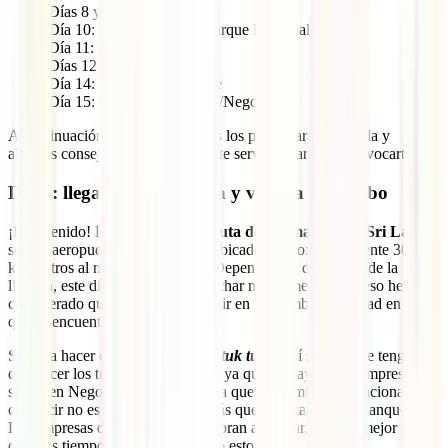
Días 8 y 9: Ella
Día 10: Tissamaharama (Parque Nacional de Yala)
Día 11: Tangalle
Días 12 y 13: Mirissa
Día 14: Unawatuna y Galle
Día 15: regreso a Colombo/Negombo
A continuación, encontrarás todos los pasos para ejecutarla y
algunos consejos que seguro que te servirán para no equivocarte.
Día 1: llegada a Sri Lanka y visita a Negombo
¡Bienvenido! El comienzo de la
ruta de 2 semanas por Sri Lanka
será el aeropuerto internacional, ubicado a aproximadamente 30
kilómetros al norte de la ciudad. Dependiendo de la hora de la
llegada, este día lo podrás aprovechar más o menos, por eso hemos
considerado que te quedas a dormir en Negombo, la ciudad en la
que se encuentra.
Si vas a hacer el itinerario con un
tuk tuk
, aquí será donde tengas
que hacer los trámites pertinentes, ya que la mayoría de empresas se
sitúan en Negombo. Ten en cuenta que el permiso internacional de
conducir no es válido y que tendrás que solicitar uno esrilanqués.
Las empresas de alquiler acostumbran a ayudar, pero es mejor que
calcules tiempo de sobra para todo esto.