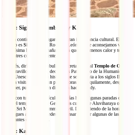
Día 5: Sigiriya, Dambulla y Kandy
La ruta continúa por 3 lugares de gran importancia cultural. El
primero es
Sigiriya
y su Roca del León, que te aconsejamos visitar a
primerísima hora de la mañana para que haga menos calor y te
encuentres con menos gente.
Después, dirígete a Dambulla, concretamente al
Templo de Oro
y
sus maravillosas cuevas, declarados Patrimonio de la Humanidad
por la Unesco y con una historia que se remonta a los siglos II y III
a.C. La visita te llevará un par de horas y, tranquilamente, después
de comer, puedes estar en dirección hacia Kandy.
Si vas con tu propio vehículo, podrías hacer algunas paradas en ruta
como el templo Nalande Gedige, las cuevas de Aluviharaya o el
templo Sri Muthumari Amman Kovil. Dependiendo de la hora a la
que llegues a Kandy, puedes descansar o hacer algunas de las visitas
interesantes de la ciudad.
Día 6: Kandy