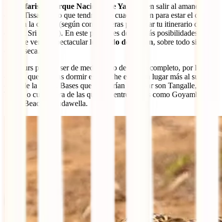
Los
safaris al Parque Nacional de Yala
suelen salir al amanecer
desde Tissa, por lo que tendrás que cuadrar bien para estar el día 10
u 11 en la ciudad (según como quieras planificar tu itinerario de 15
días en Sri Lanka). En este parque es donde más posibilidades se
tiene de ver al espectacular
leopardo de Ceilán
, sobre todo si es
época seca.
Los tours pueden ser de medio día o de un día completo, por lo que
calcula que podrías dormir esta noche en algún lugar más al sur y
cerca de la playa. Bases que te podrían interesar son Tangalle,
Talalla o cualquiera de las que hay entre ambas como Goyambokka,
Silent Beach o Kudawella.