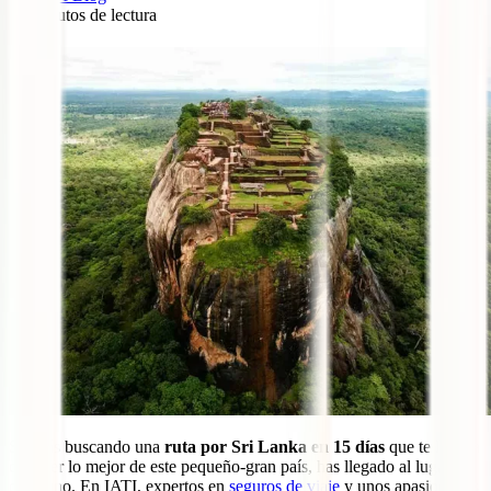
16
minutos de lectura
0
Si estás buscando una
ruta por Sri Lanka en 15 días
que te lleve a
conocer lo mejor de este pequeño-gran país, has llegado al lugar
oportuno. En IATI, expertos en
seguros de viaje
y unos apasionados