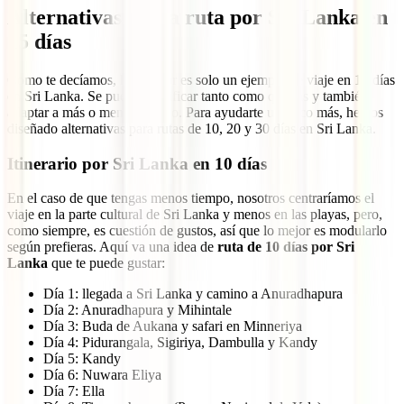
Alternativas a esta ruta por Sri Lanka en
15 días
Como te decíamos, la anterior es solo un ejemplo de viaje en 15 días
en Sri Lanka. Se puede modificar tanto como quieras y también
adaptar a más o menos tiempo. Para ayudarte un poco más, hemos
diseñado alternativas para rutas de 10, 20 y 30 días en Sri Lanka.
Itinerario por Sri Lanka en 10 días
En el caso de que tengas menos tiempo, nosotros centraríamos el
viaje en la parte cultural de Sri Lanka y menos en las playas, pero,
como siempre, es cuestión de gustos, así que lo mejor es modularlo
según prefieras. Aquí va una idea de
ruta de 10 días por Sri
Lanka
que te puede gustar:
Día 1: llegada a Sri Lanka y camino a Anuradhapura
Día 2: Anuradhapura y Mihintale
Día 3: Buda de Aukana y safari en Minneriya
Día 4: Pidurangala, Sigiriya, Dambulla y Kandy
Día 5: Kandy
Día 6: Nuwara Eliya
Día 7: Ella