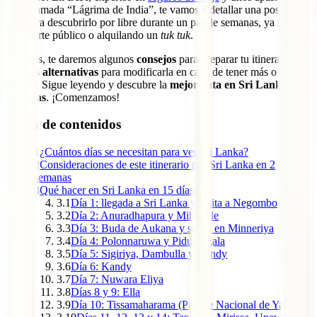
de la llamada “Lágrima de India”, te vamos a detallar una posible
ruta para descubrirlo por libre durante un par de semanas, ya sea en
transporte público o alquilando un
tuk tuk
.
Además, te daremos algunos
consejos
para preparar tu itinerario y
algunas
alternativas
para modificarla en caso de tener más o menos
tiempo. Sigue leyendo y descubre la
mejor ruta en Sri Lanka en 2
semanas
. ¡Comenzamos!
Tabla de contenidos
1
¿Cuántos días se necesitan para ver Sri Lanka?
2
Consideraciones de este itinerario por Sri Lanka en 2
semanas
3
Qué hacer en Sri Lanka en 15 días
3.1
Día 1: llegada a Sri Lanka y visita a Negombo
3.2
Día 2: Anuradhapura y Mihintale
3.3
Día 3: Buda de Aukana y safari en Minneriya
3.4
Día 4: Polonnaruwa y Pidurangala
3.5
Día 5: Sigiriya, Dambulla y Kandy
3.6
Día 6: Kandy
3.7
Día 7: Nuwara Eliya
3.8
Días 8 y 9: Ella
3.9
Día 10: Tissamaharama (Parque Nacional de Yala)