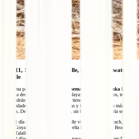
Días 11, 12, 13 y 14: Tangalle, Mirissa, Unawatuna
y Galle
La última parte del
itinerario de 2 semanas por Sri Lanka
la
vamos a dedicar a disfrutar de sus playas. Según tus gustos, te
convendrán unas u otras porque las tienes con todas las
comodidades, incluidas las tumbonas y los chiringuitos, o más
salvajes. Desde nuestra perspectiva, un buen reparto podría ser:
1 día por las playas de Tangalle visitando Silent Beach,
Goyambokka Beach, Kudawella Beach, Hiriketya Beach y
Talalla Beach.
2 días por la zona de Mirissa pasando por sitios como Dondra