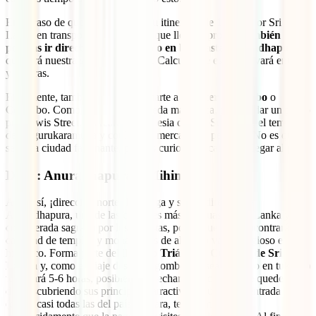
En el caso de que vayas a hacer tu itinerario de 15 días por Sri
Lanka en transporte público y de que llegues pronto,
también
podrías ir directamente en tren o en bus hasta Anuradhapura
,
que será nuestra siguiente parada. Calcula que esto te llevará entre 5
y 6 horas.
Finalmente, también puedes animarte a
conocer Negombo
o
Colombo. Como la primera te queda más cerca, puedes dar un paseo
por Lewis Street, acercarte a la Iglesia de San Sebastián, el templo
de Angurukaramulla y cotillear el mercado de pescado. No es que
sea una ciudad fascinante, pero es curiosa si acabas de llegar al país.
Día 2: Anuradhapura y Mihintale
Ahora sí, ¡dirección norte! Madruga y sal en dirección a
Anuradhapura, una de las ciudades más antiguas de Sri Lanka y
considerada sagrada por los budistas, por lo que aquí encontrarás
cantidad de templos y monasterios de altísimo valor religioso e
histórico. Forma parte del llamado
Triángulo Cultural de Sri
Lanka
y, como el viaje desde Negombo (ya sea en bus o en tuk tuk)
te llevará 5-6 horas, posiblemente echarás todo lo que te quede de
día descubriendo sus principales atractivos. Aunque la entrada
(como casi todas las del país) es cara, te recomendamos