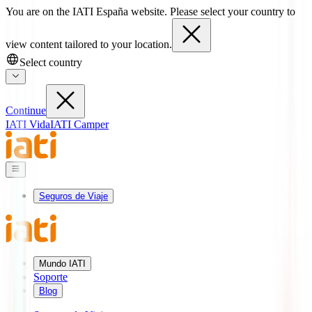
You are on the IATI España website. Please select your country to
view content tailored to your location.
Select country
Continue
IATI Vida
IATI Camper
Seguros de Viaje
Mundo IATI
Soporte
Blog