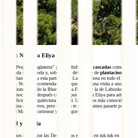
Día 7: Nuwara Eliya
En la “Pequeña Inglaterra” podrás disfrutar de
cascadas
como las de
Ramboda y Hellboda y, sobre todo, del paisaje de
plantaciones de
té
que han hecho a esta parte de Sri Lanka famosa en todo el
mundo. Nuestra recomendación es que hagas una visita a una de sus
plantaciones, siendo la Bluefield Tea Factory y la de Labookellie las
más conocidas; y después camines por Nuwara Eliya para admirar
sus edificios de arquitectura colonial. Uno de los más conocidos es
la Oficina de Correos, pero también te aconsejamos pasarte por el
Central Market a curiosear y al Gregory Lake.
Días 8 y 9: Ella
Seguimos la ruta por las Tierras Altas en tren o en tuk tuk en