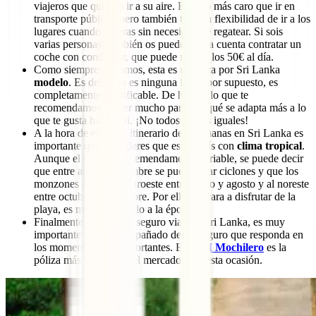
viajeros que quieren ir a su aire. Es algo más caro que ir en
transporte público, pero también te da la flexibilidad de ir a los
lugares cuando quieras sin necesidad de regatear. Si sois
varias personas, también os puede salir a cuenta contratar un
coche con conductor, que puede rondar los 50€ al día.
Como siempre avisamos, esta es una ruta por Sri Lanka
modelo
. Es decir, no es ninguna ley y, por supuesto, es
completamente modificable. De hecho, lo que te
recomendamos es leer mucho para ver qué se adapta más a lo
que te gusta hacer a ti. ¡No todos somos iguales!
A la hora de elegir tu itinerario de 2 semanas en Sri Lanka es
importante que consideres que es un país con
clima tropical
.
Aunque el tiempo es tremendamente variable, se puede decir
que entre abril y diciembre se pueden dar ciclones y que los
monzones afectan al suroeste entre mayo y agosto y al noreste
entre octubre y diciembre. Por ello, de cara a disfrutar de la
playa, es mejor adaptarlo a la época.
Finalmente, aunque es seguro viajar a Sri Lanka, es muy
importante viajar acompañado de un seguro que responda en
los momentos más importantes. El
IATI Mochilero
es la
póliza más completa del mercado para esta ocasión.