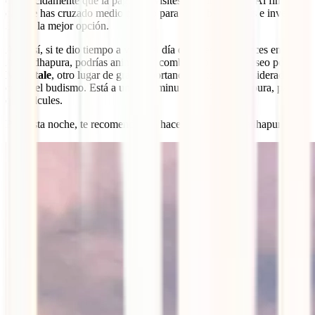
encarecidamente que la pagues y visites todo lo posible. Al fin y al
cabo te has cruzado medio mundo para descubrir un país e invertir
30$ es la mejor opción.
Aun así, si te dio tiempo a viajar el día de antes y amaneces en
Anuradhapura, podrías animarte a combinarlo con un paseo por
Mihintale
, otro lugar de gran importancia histórica, considerado la
cuna del budismo. Está a unos 20 minutos de Anuradhapura, para
que calcules.
Para esta noche, te recomendamos hacer base en Anuradhapura.