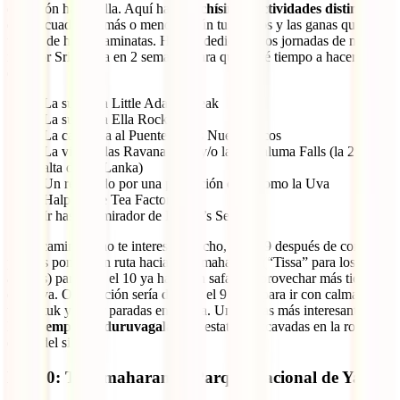
dirección hacia Ella. Aquí hay
muchísimas actividades distintas
,
que te cuadrarán más o menos según tus gustos y las ganas que
tengas de hacer caminatas. Hemos dedicado dos jornadas de nuestra
ruta por Sri Lanka en 2 semanas para que te dé tiempo a hacer cosas
como:
La subida a Little Adam’s Peak
La subida a Ella Rock
La caminata al Puente de los Nueve Arcos
La visita a las Ravana Falls y/o las Diyaluma Falls (la 2ª más
alta de Sri Lanka)
Un recorrido por una plantación de té como la Uva
Halpewatte Tea Factory
Ir hasta el mirador de Lipton’s Seat
Si las caminatas no te interesan mucho, el día 9 después de comer
podrías ponerte en ruta hacia Tissamaharama (“Tissa” para los
amigos) para, así, el 10 ya hacer un safari y aprovechar más tiempo
de playa. Otra opción sería dedicar el 9 el 10 para ir con calma con
tu tuk tuk y hacer paradas en la ruta. Una de las más interesantes es
la del
templo Buduruvagala
, con estatuas excavadas en la roca que
datan del siglo X.
Día 10: Tissamaharama (Parque Nacional de Yala)