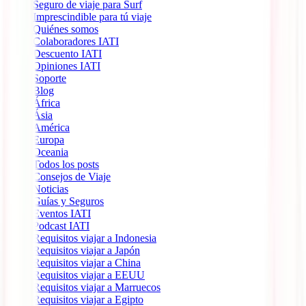
Seguro de viaje para Surf
Imprescindible para tú viaje
Quiénes somos
Colaboradores IATI
Descuento IATI
Opiniones IATI
Soporte
Blog
África
Ásia
América
Europa
Oceania
Todos los posts
Consejos de Viaje
Noticias
Guías y Seguros
Eventos IATI
Podcast IATI
Requisitos viajar a Indonesia
Requisitos viajar a Japón
Requisitos viajar a China
Requisitos viajar a EEUU
Requisitos viajar a Marruecos
Requisitos viajar a Egipto