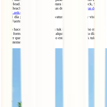
Head, Coconut Tree Hill, Matara Beach, Parrot Rock, Secret
Beach o Jungle Beach, algunas de las mejores
playas de Sri
Lanka
.
1 día para las playas de Unawatuna y alrededores y visitar el
Fuerte de Galle.
¿Cómo hacer estas visitas? Si tienes tuk tuk no tiene mucho misterio,
de otra forma, lo más interesante es alquilar una moto cada día para
no tener que depender de los buses o estar negociando tuk tuks
constantemente.