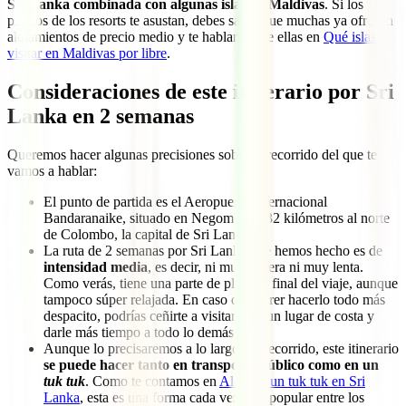
Sri Lanka combinada con algunas islas de Maldivas
. Si los
precios de los resorts te asustan, debes saber que muchas ya ofrecen
alojamientos de precio medio y te hablamos de ellas en
Qué islas
visitar en Maldivas por libre
.
Consideraciones de este itinerario por Sri
Lanka en 2 semanas
Queremos hacer algunas precisiones sobre el recorrido del que te
vamos a hablar:
El punto de partida es el Aeropuerto Internacional
Bandaranaike, situado en Negombo, a 32 kilómetros al norte
de Colombo, la capital de Sri Lanka.
La ruta de 2 semanas por Sri Lanka que hemos hecho es de
intensidad media
, es decir, ni muy cañera ni muy lenta.
Como verás, tiene una parte de playa al final del viaje, aunque
tampoco súper relajada. En caso de querer hacerlo todo más
despacito, podrías ceñirte a visitar solo un lugar de costa y
darle más tiempo a todo lo demás.
Aunque lo precisaremos a lo largo del recorrido, este itinerario
se puede hacer tanto en transporte público como en un
tuk tuk
. Como te contamos en
Alquilar un tuk tuk en Sri
Lanka
, esta es una forma cada vez más popular entre los