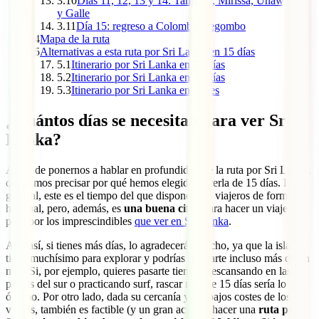
3.10
Días 11, 12, 13 y 14: Tangalle, Mirissa, Unawatuna
y Galle
3.11
Día 15: regreso a Colombo/Negombo
4
Mapa de la ruta
5
Alternativas a esta ruta por Sri Lanka en 15 días
5.1
Itinerario por Sri Lanka en 10 días
5.2
Itinerario por Sri Lanka en 20 días
5.3
Itinerario por Sri Lanka en 1 mes
¿Cuántos días se necesitan para ver Sri
Lanka?
Antes de ponernos a hablar en profundidad de la ruta por Sri Lanka,
queríamos precisar por qué hemos elegido hacerla de 15 días. En
general, este es el tiempo del que disponen los viajeros de forma
habitual, pero, además, es
una buena cifra
para hacer un viaje que
pase por los imprescindibles
que ver en Sri Lanka
.
Aun así, si tienes más días, lo agradecerás mucho, ya que la isla
tiene muchísimo para explorar y podrías quedarte incluso más de un
mes. Si, por ejemplo, quieres pasarte tiempo descansando en las
playas del sur o practicando surf, rascar más de 15 días sería lo
óptimo. Por otro lado, dada su cercanía y los bajos costes de los
vuelos, también es factible (y un gran acierto) hacer una
ruta por