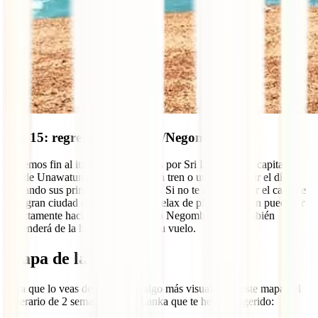
Día 15: regreso a Colombo/Negombo
Ponemos fin al itinerario de 15 días por Sri Lanka en su capital.
Desde Unawatuna puedes coger un tren o un bus y pasar el día
visitando sus principales atractivos. Si no te apetece vivir el caos de
esta gran ciudad después de tanto relax de playa, también puedes ir
directamente hacia el aeropuerto en Negombo. Esto también
dependerá de la hora de salida de tu vuelo.
Mapa de la ruta
Para que lo veas de una forma algo más visual, mira este mapa del
itinerario de 2 semanas en Sri Lanka que te hemos sugerido: