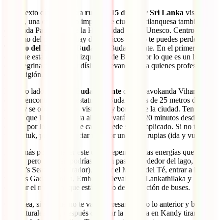
En el sexto día de nuestra
ruta de 15 días por Sri Lanka
visitarás
Kandy, una caótica pero importante ciudad esrilanquesa también
declarada Patrimonio de la Humanidad por la Unesco. Centro del
budismo del país, aquí hay dos básicos que no te puedes perder: el
Templo del Diente de Buda
y el Buda Gigante. En el primero se
cree que está el colmillo izquierdo de Buda, por lo que es un lugar
de peregrinación de grandísima relevancia para quienes profesan
esta religión.
Por otro lado, desde el
Buda Gigante
o Bahiravokanda Vihara,
donde encontrarás una estatua de Buda de más de 25 metros de
altura y se obtienen unas vistas muy bonitas de la ciudad. Ten en
cuenta que la subida hasta allí te llevará unos 20 minutos desde el
centro, por lo que, si hace calor, puede ser complicado. Si no tienes
un tuk tuk, puedes negociar uno por unas 500 rupias (ida y vuelta).
¿Qué más podría hacer este día? Depende de las energías que
tengas, pero también podrías dar un paseo alrededor del lago, subir a
Arthur’s Seat (otro mirador), visitar el Museo del Té, entrar a los
templos Gadaladeniya, Embekke Devalaya y Lankathilaka y
cotillear el mercado, que está al lado de la estación de buses.
Otra idea, si ves que no te va a interesar mucho lo anterior y buscas
más naturaleza, es, después de pasar la mañana en Kandy tirar hacia