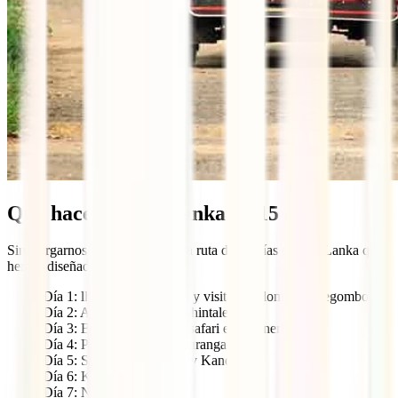
Qué hacer en Sri Lanka en 15 días
Sin alargarnos más, aquí tienes la ruta de 15 días por Sri Lanka que
hemos diseñado para ti:
Día 1: llegada a Sri Lanka y visita a Colombo o Negombo
Día 2: Anuradhapura y Mihintale
Día 3: Buda de Aukana y safari en Minneriya
Día 4: Polonnawura y Pidurangala
Día 5: Sigiriya, Dambulla y Kandy
Día 6: Kandy
Día 7: Nuwara Eliya