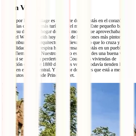
Dean Village
Pasear por
Dean Village
es olvidarte de que estás en el corazón de
una de las ciudades más turísticas del mundo. Este pequeño barrio
que en su día fue el hogar de varios molinos que aprovechaban el
agua del Water of Leith hoy es uno de los rincones más pintorescos
de Edimburgo. Su arquitectura medieval, el río que lo cruza y la
tranquilidad que se respira hacen pensar que estás en un pueblecito
en las Tierras Altas. Nuestro consejo es que te des una buena vuelta
y que ni se te ocurra perderte Well Court, unas viviendas de
protección oficial de 1880 donde los vecinos todavía tienden la
colada en el patio central. Y lo mejor de todo es que está a menos de
15 minutos a pie desde Princes Street.