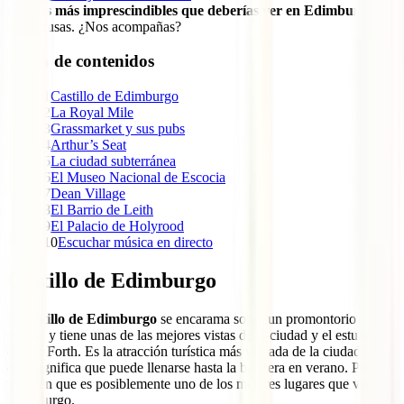
lugares más imprescindibles que deberías ver en Edimburgo
,
sin excusas. ¿Nos acompañas?
Tabla de contenidos
1
Castillo de Edimburgo
2
La Royal Mile
3
Grassmarket y sus pubs
4
Arthur’s Seat
5
La ciudad subterránea
6
El Museo Nacional de Escocia
7
Dean Village
8
El Barrio de Leith
9
El Palacio de Holyrood
10
Escuchar música en directo
Castillo de Edimburgo
El
castillo de Edimburgo
se encarama sobre un promontorio
rocoso y tiene unas de las mejores vistas de la ciudad y el estuario
del río Forth. Es la atracción turística más visitada de la ciudad y
esto significa que puede llenarse hasta la bandera en verano. Pero
también que es posiblemente uno de los mejores lugares que ver en
Edimburgo.