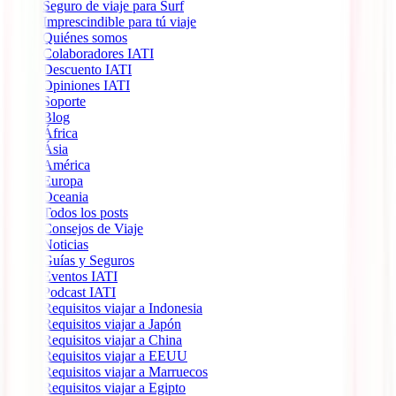
Seguro de viaje para Surf
Imprescindible para tú viaje
Quiénes somos
Colaboradores IATI
Descuento IATI
Opiniones IATI
Soporte
Blog
África
Ásia
América
Europa
Oceania
Todos los posts
Consejos de Viaje
Noticias
Guías y Seguros
Eventos IATI
Podcast IATI
Requisitos viajar a Indonesia
Requisitos viajar a Japón
Requisitos viajar a China
Requisitos viajar a EEUU
Requisitos viajar a Marruecos
Requisitos viajar a Egipto