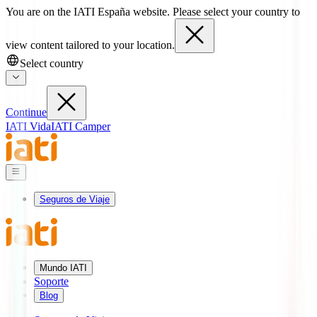
You are on the IATI España website. Please select your country to
view content tailored to your location.
Select country
Continue
IATI Vida
IATI Camper
Seguros de Viaje
Mundo IATI
Soporte
Blog