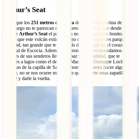
Arthur’s Seat
Puede que los
251 metros de altura
de la principal colina de
Edimburgo no te parezcan mucho pero lo cierto es que desde la
cima de
Arthur’s Seat
el panorama no podría ser más bonito. Sin
olvidar que este volcán extinto es uno de los principales parques de
la ciudad, tan grande que te olvidarás de que estás en el corazón de
la capital de Escocia. Además de coronarlo te recomendamos que
disfrutes de sus senderos llenos de paz y tranquilidad, que te
acerques a lagos como el de Santa Margaret o Dunsapie Loch y a
las ruinas de la capilla de Saint Anthony. Si quieres hacer algo de
deporte, no se nos ocurre mejor plan que calzarte unas zapatillas de
deporte y darle la vuelta.