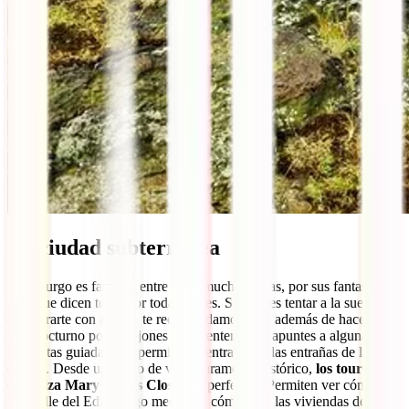
La ciudad subterránea
Edimburgo es famosa, entre otras muchas cosas, por sus fantasmas,
esos que dicen tener por todas partes. Si quieres tentar a la suerte y
encontrarte con alguno te recomendamos que, además de hacer un
tour nocturno por callejones y cementerios, te apuntes a alguna de
las visitas guiadas que permiten adentrarse en las entrañas de la
ciudad. Desde un punto de vista puramente histórico,
los tours que
organiza Mary King’s Close
son perfectos. Permiten ver cómo era
una calle del Edimburgo medieval, cómo eran las viviendas de la