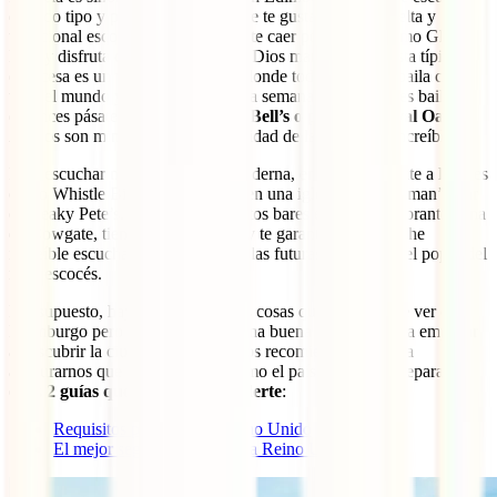
de todo tipo y por todas partes. Que te gusta la música celta y
tradicional escocesa, entonces déjate caer por lugares como Ghillie
Dhu y disfruta de un
ceilidh
como Dios manda. Esta fiesta típica
escocesa es un verdadero festival donde todo el mundo baila con
todo el mundo y aquí lo hacen cada semana. Si no quieres bailar,
entonces pásate por el pub
Sandy Bell’s o por The Royal Oak
.
Ambos son minúsculos pero la calidad de la música es increíble.
Para escuchar música algo más moderna, entonces acércate a lugares
como Whistle Binkies, Stramash (en una iglesia), Bannerman’s Bar
o Sneaky Pete’s. La mayoría de estos bares están en la vibrante zona
de Cowgate, tienen entrada gratis y te garantizan una noche
increíble escuchando a algunas de las futuras promesas del pop y del
rock escocés.
Por supuesto, hay muchísimas más cosas que hacer y que ver en
Edimburgo pero con estas tienes una buena selección para empezar
a descubrir la ciudad. ¿Qué más nos recomiendas tú? Para
asegurarnos que exprimes al máximo el país, te hemos preparado
estas
2 guías que no quieres perderte
:
Requisitos para viajar a Reino Unido
El mejor seguro de viaje para Reino Unido