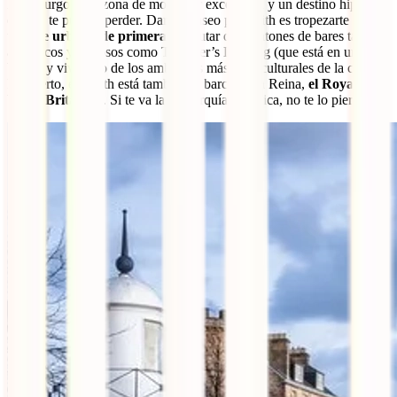
Edimburgo es la zona de moda por excelencia y un destino hipster
que no te puedes perder. Dar un paseo por Leith es tropezarte con
un
arte urbano de primera
, disfrutar de montones de bares tan
auténticos y curiosos como Teuchter’s Landing (que está en un
barco) y vivir uno de los ambientes más multiculturales de la ciudad.
Por cierto, en Leith está también el barco de la Reina,
el Royal
Yacht Britannia
. Si te va la monarquía británica, no te lo pierdas.