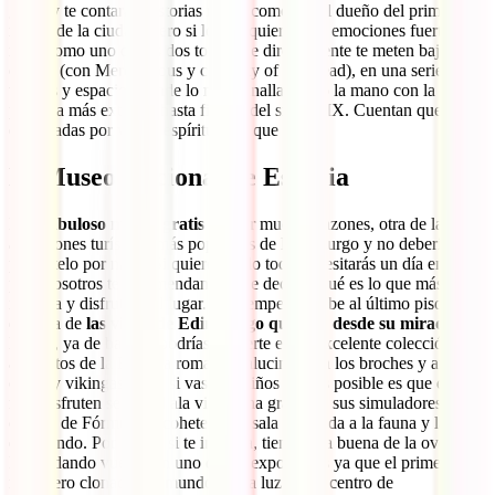
gente y te contarán historias reales como la del dueño del primer
retrete de la ciudad. Pero si lo que quieres son emociones fuertes,
nada como uno de los dos tours que directamente te meten bajo la
ciudad (con Mercat Tous y con City of the Dead), en una serie de
túneles y espacios donde lo más canalla se dio la mano con la
pobreza más extrema hasta finales del siglo XIX. Cuentan que están
encantadas por varios espíritus, así que allá tú.
El Museo Nacional de Escocia
Este
fabuloso museo gratis
es, por muchas razones, otra de las
atracciones turísticas más populares de Edimburgo y no deberías
perdértelo por nada. Si quieres verlo todo necesitarás un día entero
pero nosotros te recomendamos que decidas qué es lo que más te
interesa y disfrutes del lugar. Para empezar, sube al último piso y
disfruta de
las vistas de Edimburgo que hay desde su mirador
.
Luego, ya de bajada, podrías perderte en su excelente colección de
artefactos de la Escocia romana o alucinar con los broches y armas
celtas y vikingas. Pero si vas con niños lo más posible es que donde
más disfruten sea en el ala victoriana gracias a sus simuladores de
coches de Fórmula 1, cohetes y su sala dedicada a la fauna y la flora
del mundo. Por cierto, si te interesa, tienen a la buena de la oveja
Dolly dando vueltas en uno de los expositores ya que el primer
mamífero clonado del mundo vio la luz en un centro de