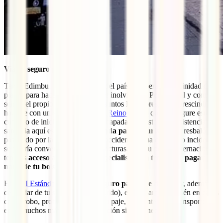
Viajar seguro por Escocia
Tanto Edimburgo como el resto del país te espera con infinidad de
planes para hacer de este un viaje inolvidable. Por ello, tal y como
señala el propio Ministerio de Asuntos Exteriores, es imprescindible
hacerse con un
seguro de viaje a Reino Unido
que te asegure estar
cubierto de inicio a fin de esta escapada. El coste de la asistencia
sanitaria aquí es
realmente elevada para el turista
y un resbalón
paseando por la Royal Mile, un accidente o cualquier otro incidente
se podría convertir en enormes facturas. Con tu póliza internacional
tendrás
acceso a los mejores especialistas sin tener que pagar
nada de tu bolsillo
.
El
IATI Estándar
es
el mejor seguro para este destino
y, además
de cuidar de tu salud (covid incluido), estará para ti también en casos
como robo, problemas con tu equipaje, incidentes con transportes o,
entre muchos más casos, repatriación si fuera necesario.