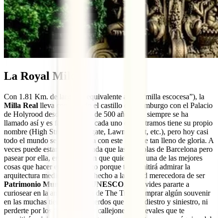
La Royal Mile
Con 1.81 Km. de largo (el equivalente a una “milla escocesa”), la
Milla Real
lleva conectando el castillo de Edimburgo con el Palacio
de Holyrood desde hace más de 500 años. No siempre se ha
llamado así y es fácil ver que cada uno de sus tramos tiene su propio
nombre (High Street, Canongate, Lawnmarket, etc.), pero hoy casi
todo el mundo se refiere a ella con este nombre tan lleno de gloria. A
veces puede estar más transitada que las Ramblas de Barcelona pero
pasear por ella, en la dirección que quieras, es una de las mejores
cosas que hacer en Edimburgo porque te permitirá admirar la
arquitectura medieval que ha hecho a la ciudad merecedora de ser
Patrimonio Mundial de la UNESCO
. No olvides pararte a
curiosear en la antigua iglesia de The Tron, comprar algún souvenir
en las muchas tiendas de recuerdos que hay a diestro y siniestro, ni
perderte por los “closes”, esos callejones medievales que te