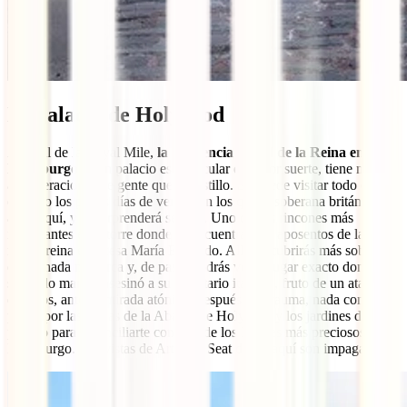
El Palacio de Holyrood
Al final de la Royal Mile,
la residencia oficial de la Reina en
Edimburgo
es un palacio espectacular que, por suerte, tiene menos
aglomeraciones de gente que el castillo. Se puede visitar todo el año,
excepto los pocos días de verano en los que la soberana británica se
aloja aquí, y te sorprenderá seguro. Uno de sus rincones más
interesantes es la torre donde se encuentran los aposentos de la
mítica reina escocesa María Estuardo. Allí descubrirás más sobre la
desdichada monarca y, de paso, podrás ver el lugar exacto donde su
segundo marido asesinó a su secretario italiano, fruto de un ataque
de celos, ante su mirada atónita. Después del trauma, nada como un
paseo por las ruinas de la Abadía de Holyrood y los jardines del
palacio para reconciliarte con uno de los lugares más preciosos de
Edimburgo. Las vistas de Arthur’s Seat desde aquí son impagables.