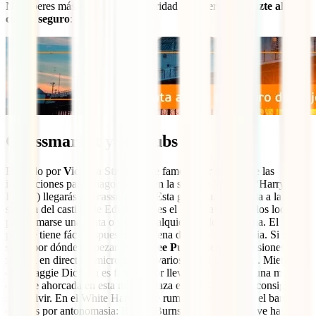
No esperes más, viaja con la seguridad que mereces y
hazte ahora
con tu seguro
:
Grassmarket y sus pubs
Bajando por
Victoria Street
(calle famosa por ser una de las
inspiraciones para Diagon Alley, en la saga de libros de “Harry
Potter”) llegarás a
Grassmarket
. Esta gran plaza alargada a la
sombra del castillo de Edimburgo es el lugar favorito de los locales
para tomarse una pinta o varias cualquier día de la semana. El
porqué tiene fácil respuesta: está llena de pubs con historia. Si no
sabes por dónde empezar, en el
Wee Pub
suelen tener sesiones de
música en directo y micro abierto varios días a la semana. Mientras
que Maggie Dickson es famoso por llevar el nombre de una mujer
que fue ahorcada en esta misma plaza en 1724 pero que consiguió
sobrevivir. En el White Hart Inn se rumorea que se alojó el bardo
escocés por antonomasia: Robert Burns. Y en The Beehive hacen