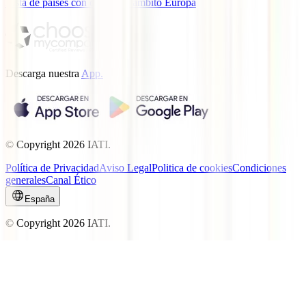
Lista de países con cobertura ámbito Europa
Descarga nuestra
App.
© Copyright
2026
IATI.
Política de Privacidad
Aviso Legal
Politica de cookies
Condiciones
generales
Canal Ético
España
© Copyright
2026
IATI.