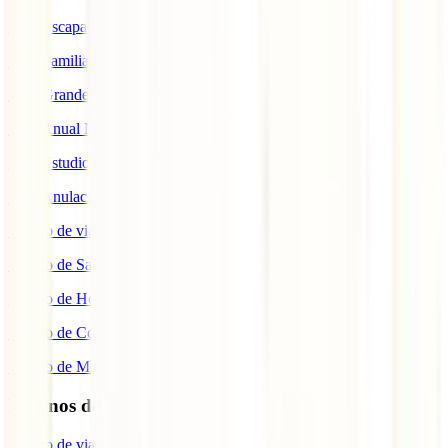
IATI Escapadas
IATI Familia
IATI Grandes Viajeros
IATI Anual Multiviaje
IATI Estudios
IATI Anulación Premium
Seguro de viaje COVID
Seguro de Salud
Seguro de Hogar
Seguro de Coche
Seguro de Moto
Destinos de interés
Seguro de viaje a EEUU