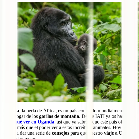
Uganda
, la perla de África, es un país conocido mundialmente por
ser el hogar de los
gorilas de montaña
. Desde IATI ya os hablamos
sobre
qué ver en Uganda
, así que ya sabréis que este país ofrece
mucho más que el poder ver a estos increíbles animales. Hoy os
vamos a dar una serie de
consejos
para que vuestro
viaje a Uganda
sea mucho mejor.