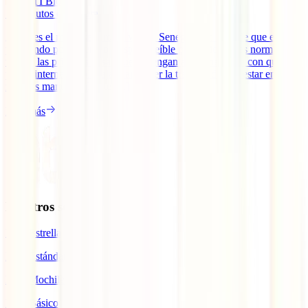
IATI Blog
12
minutos de lectura
¿Cuál es el mejor seguro de viaje a Senegal? En caso de que estés
planeando poner rumbo a este increíble país africano, es normal que
una de las primeras cosas que te vengan a la cabeza sea con qué
póliza internacional viajar para tener la tranquilidad de estar en las
mejores manos si algo te [...]
Leer más
Nuestros seguros
IATI Estrella
IATI Estándar
IATI Mochilero
IATI Básico