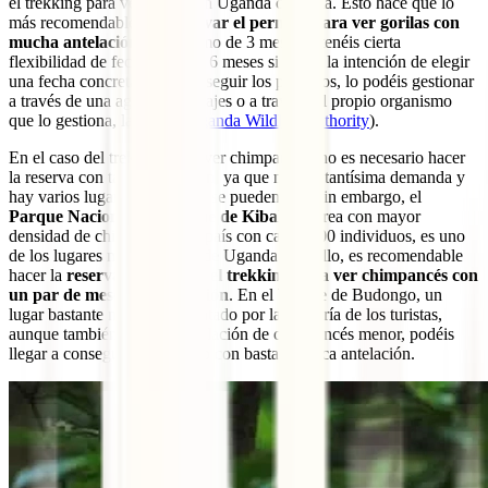
el trekking para ver gorilas en Uganda cada día. Esto hace que lo
más recomendable sea
reservar el permiso para ver gorilas con
mucha antelación
, un mínimo de 3 meses si tenéis cierta
flexibilidad de fechas y unos 6 meses si tienes la intención de elegir
una fecha concreta. Para conseguir los permisos, lo podéis gestionar
a través de una agencia de viajes o a través del propio organismo
que lo gestiona, la UWA (
Uganda Wildlife Authority
).
En el caso del trekking para ver chimpancés, no es necesario hacer
la reserva con tanta antelación, ya que no hay tantísima demanda y
hay varios lugares en los que se pueden ver. Sin embargo, el
Parque Nacional del bosque de Kibale
, el área con mayor
densidad de chimpancés del país con casi 1.500 individuos, es uno
de los lugares más visitados de Uganda. Por ello, es recomendable
hacer la
reserva para hacer el trekking para ver chimpancés con
un par de meses de antelación
. En el bosque de Budongo, un
lugar bastante menos frecuentado por la mayoría de los turistas,
aunque también con una población de chimpancés menor, podéis
llegar a conseguir un permiso con bastante poca antelación.