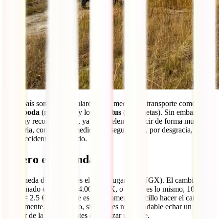
En el país son muy populares otros medios de transporte como el
boda-boda
(mototaxis) y los
matatus
(furgonetas). Sin embargo, no
son muy recomendables, ya que suelen conducir de forma muy
temeraria, con escasas medidas de seguridad y, por desgracia, suelen
tener accidentes a menudo.
Dinero en Uganda
La moneda de Uganda es el chelín ugandés (UGX). El cambio
aproximado es de 1 € = 4.000 UGX, o lo que es lo mismo, 10.000
UGX = 2.5 €. Por lo que es relativamente sencillo hacer el cambio
mentalmente. Pese a todo, siempre es recomendable echar un vistazo
al valor de la moneda antes de realizar un viaje.