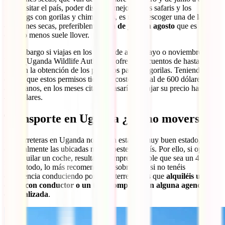
Para visitar el país, poder disfrutar mejor de los safaris y los
trekkings con gorilas y chimpancés, es mejor escoger una de las dos
estaciones secas, preferiblemente la
de junio a agosto
que es
cuando menos suele llover.
Sin embargo si viajas en los meses de abril, mayo o noviembre, la
UWA (Uganda Wildlife Authority) ofrece descuentos de hasta un
25% en la obtención de los permisos para ver gorilas. Teniendo en
cuenta que estos permisos tiene un coste normal de 600 dólares
americanos, en los meses citados pasarían a bajar su precio hasta los
450 dólares.
Transporte en Uganda ¿Cómo moverse?
Las carreteras en Uganda no suelen estar en muy buen estado,
especialmente las ubicadas más al oeste del país. Por ello, si optáis
por alquilar un coche, resulta casi imprescindible que sea un 4×4.
Pese a todo, lo más recomendable, sobre todo si no tenéis
experiencia conduciendo por estos terrenos, es que
alquiléis un
coche con conductor o un tour completo con alguna agencia
especializada
.