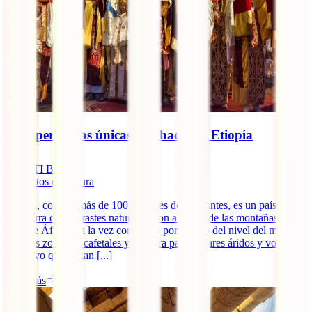
10 experiencias únicas que hacer en Etiopía
IATI Blog
7
minutos de lectura
Etiopía, con sus más de 100 millones de habitantes, es un país con
una tierra de contrastes naturales, con algunas de las montañas más
altas de África y a la vez con zonas por debajo del nivel del mar,
grandes zonas de cafetales y por otra parte lugares áridos y volcanes
en activo que quitan [...]
Leer más