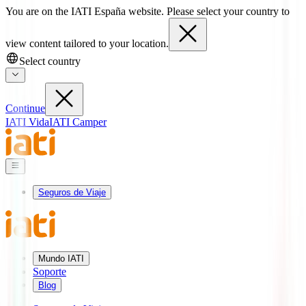
You are on the IATI España website. Please select your country to
view content tailored to your location.
Select country
Continue
IATI Vida
IATI Camper
Seguros de Viaje
Mundo IATI
Soporte
Blog