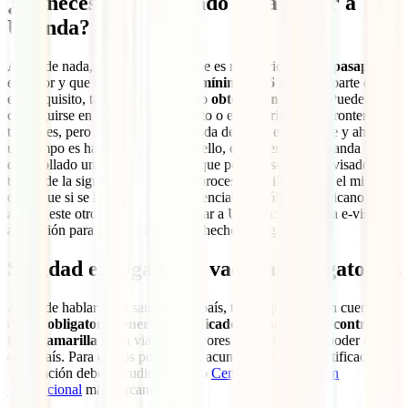
¿Es necesario un visado para viajar a
Uganda?
Antes de nada, tened en cuenta que es necesario tener el
pasaporte
en vigor y que tenga una
validez mínima de 6 meses
. Aparte de
este requisito, también es necesario
obtener un visado
. Puede
conseguirse en el mismo aeropuerto o en las principales fronteras
terrestres, pero la forma más cómoda de hacer este trámite y ahorrar
un tiempo es hacerlo online. Para ello, el gobierno de Uganda ha
desarrollado un sistema de e-visa que permite solicitar el visado a
través de la siguiente
web
. Es un proceso sencillo y tiene el mismo
coste que si se hace de forma presencial, 50 dólares americanos. Así,
apunta este otro consejos para viajar a Uganda: tramitar la e-visa con
antelación para tener el trámite ya hecho al llegar al país.
Sanidad en Uganda y vacunas obligatorias
Antes de hablar de la sanidad del país, tenéis que tener en cuenta
que es
obligatorio tener un certificado de vacunación contra la
fiebre amarilla
(para viajeros mayores de un año) para poder entrar
en el país. Para que os pongan la vacuna y obtener el certificado de
vacunación debéis acudir a vuestro
Centro de Vacunación
Internacional
más cercano.