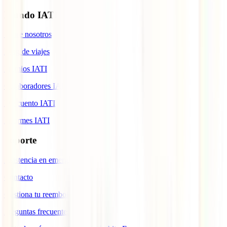
Mundo IATI
Sobre nosotros
Blog de viajes
Premios IATI
Colaboradores IATI
Descuento IATI
Informes IATI
Soporte
Asistencia en emergencias
Contacto
Gestiona tu reembolso
Preguntas frecuentes