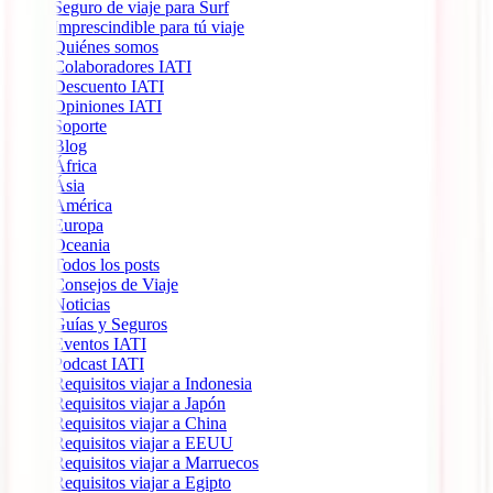
Seguro de viaje para Surf
Imprescindible para tú viaje
Quiénes somos
Colaboradores IATI
Descuento IATI
Opiniones IATI
Soporte
Blog
África
Ásia
América
Europa
Oceania
Todos los posts
Consejos de Viaje
Noticias
Guías y Seguros
Eventos IATI
Podcast IATI
Requisitos viajar a Indonesia
Requisitos viajar a Japón
Requisitos viajar a China
Requisitos viajar a EEUU
Requisitos viajar a Marruecos
Requisitos viajar a Egipto