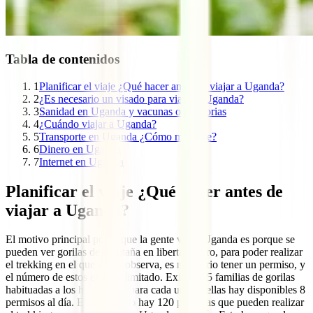
Tabla de contenidos
1
Planificar el viaje ¿Qué hacer antes de viajar a Uganda?
2
¿Es necesario un visado para viajar a Uganda?
3
Sanidad en Uganda y vacunas obligatorias
4
¿Cuándo viajar a Uganda?
5
Transporte en Uganda ¿Cómo moverse?
6
Dinero en Uganda
7
Internet en Uganda
Planificar el viaje ¿Qué hacer antes de
viajar a Uganda?
El motivo principal por el que la gente visita Uganda es porque se
pueden ver gorilas de montaña en libertad. Pero, para poder realizar
el trekking en el que se los observa, es necesario tener un permiso, y
el número de estos es muy limitado. Existen 15 familias de gorilas
habituadas a los humanos y para cada una de ellas hay disponibles 8
permisos al día. Es decir, solo hay 120 personas que pueden realizar