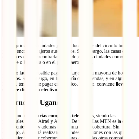
En las principales ciudades y en las localidades del circuito turístico
podrás encontrar cajeros automáticos. Sin embargo, las casas de
cambio es difícil encontrarlas fuera de grandes ciudades como
Entebbe o Kampala o en el propio aeropuerto.
Por otro lado, es posible pagar con tarjeta en la mayoría de hoteles
turísticos. Sin embargo, en la mayoría de las tiendas, y en algunos
hoteles, tendrás que pagar en metálico. Por ello, conviene
llevar
siempre dinero en efectivo
.
Internet en Uganda
En Uganda hay
varias compañías telefónicas
, siendo las
principales MTN, Airtel y Africell. De todas ellas MTN es la que
más clientes tiene y además ofrece una buena cobertura. Sin
embargo, Airtel está realizando grandes inversiones con las que está
consiguiendo tener cobertura en zonas donde las otras compañías no