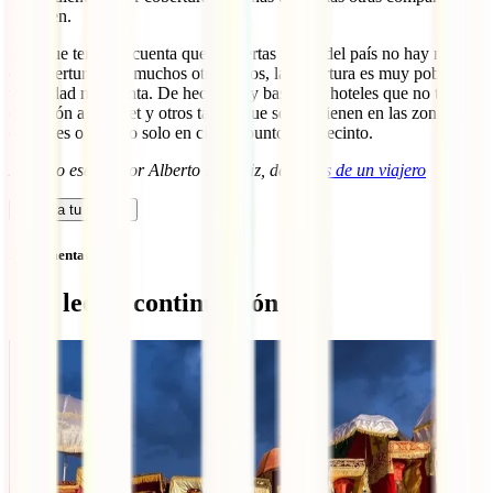
la tienen.
Hay que tener en cuenta que en ciertas zonas del país no hay nada
de cobertura y en muchos otros sitios, la cobertura es muy pobre y la
velocidad muy lenta. De hecho, hay bastantes hoteles que no tienen
conexión a internet y otros tantos que solo la tienen en las zonas
comunes o incluso solo en ciertos puntos del recinto.
Artículo escrito por Alberto Hernáiz, de
Notas de un viajero
Calcula tu seguro
Sin comentarios
Qué leer a continuación