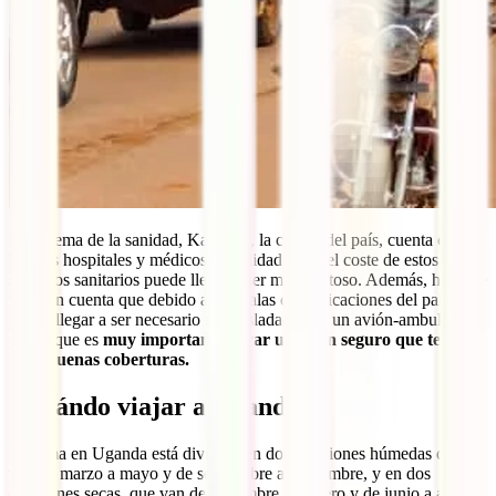
En el tema de la sanidad, Kampala, la capital del país, cuenta con
buenos hospitales y médicos de calidad, pero el coste de estos
servicios sanitarios puede llegar a ser muy costoso. Además, hay que
tener en cuenta que debido a las malas comunicaciones del país,
puede llegar a ser necesario ser trasladado por un avión-ambulancia
por lo que es
muy importante llevar un buen seguro que tenga
muy buenas coberturas.
¿Cuándo viajar a Uganda?
El clima en Uganda está dividido en dos estaciones húmedas que
van de marzo a mayo y de septiembre a noviembre, y en dos
estaciones secas, que van de diciembre a febrero y de junio a agosto.