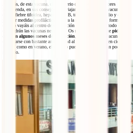
Además, de esta vacuna, el Ministerio de Asuntos Exteriores
recomienda, en sus consejos para viajar a Uganda, estar vacunado
contra fiebre tifoidea, hepatitis A y B, tétanos-difteria, polio y cólera,
y tomar medidas profilácticas contra la malaria. De todas formas,
cuando vayáis al centro de vacunación os informarán de todo ello y
os pondrán las vacunas necesarias. Os recomendamos que
pidáis
cita con algunos meses de antelación
, ya que algunas vacunas han
de tomarse con bastante anterioridad al inicio del viaje y en ciertas
fechas, como en verano, el servicio puede llegar a estar un poco
saturado.