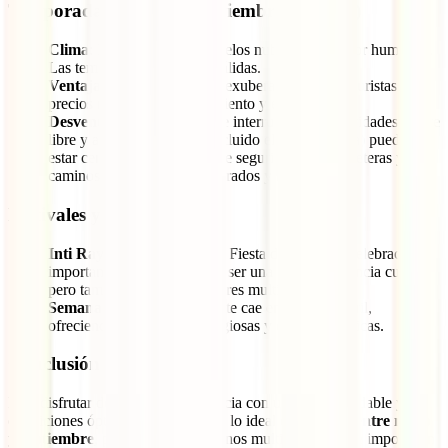
Temporada de lluvias (noviembre a marzo)
Clima
: lluvias frecuentes, cielos nublados y mayor humedad.
Las temperaturas son más cálidas.
Ventajas
: paisajes verdes y exuberantes, menos turistas y
precios más bajos de alojamiento y excursiones.
Desventajas
: la lluvia puede interrumpir las actividades al aire
libre y algunos senderos (incluido el Camino Inca) pueden
estar cerrados por motivos de seguridad. Las carreteras y
caminos pueden estar embarrados y resbaladizos.
Festivales y Eventos
Inti Raymi
(24 de junio): la Fiesta del Sol, una celebración
importante en Cusco, puede ser una gran experiencia cultural
pero también significa mayores multitudes.
Semana Santa
: generalmente cae en marzo o abril,
ofreciendo experiencias religiosas y culturales únicas.
Conclusión
Para disfrutar de la mejor experiencia con un clima agradable y
condiciones óptimas para explorar, lo ideal es
visitarlo entre mayo
y septiembre
, pero si prefieres menos multitudes y no te importa un