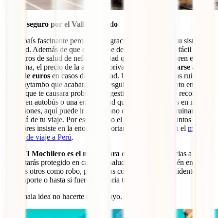
Viajar seguro por el Valle Sagrado
Es un país fascinante pero, por desgracia, no lo es tanto su sistema
de salud. Además de que en caso de desconocimiento es fácil acabar
en centros de salud de nefasta calidad que incluso empeoren el
problema, el precio de la atención privada
puede dispararse a
miles de euros
en casos de gravedad. Un tropezón por las ruinas de
Ollantaytambo que acabara en un esguince, algún alimento en mal
estado que te causara problemas digestivos, un accidente recorriendo
el país en autobús o una enfermedad que en casa pasarías en mejores
condiciones, aquí puede ir de la mano de facturas que arruinarían
más allá de tu viaje. Por eso, incluso el Ministerio de Asuntos
Exteriores insiste en la enorme importancia de contar con el
mejor
seguro de viaje a Perú
.
El IATI Mochilero es el mejor para este destino
. Gracias a él no
solo estarás protegido en casos de salud, te cubrirá también en
muchos otros como robo, problemas con tu equipaje, incidentes con
tu transporte o hasta si fuera necesaria tu repatriación.
Sería mala idea no hacerte con el tuyo.
Lo tienes aquí
: