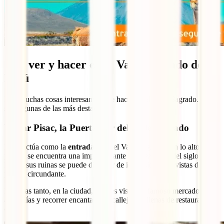
Qué ver y hacer en el Valle Sagrado de
Perú
Hay muchas cosas interesantes que hacer en el Valle Sagrado. Estas
son algunas de las más destacadas:
Visitar Pisac, la Puerta Sur del Valle Sagrado
Pisac actúa como la
entrada sur
del Valle Sagrado. En lo alto del
pueblo se encuentra una impresionante fortaleza inca del siglo XV.
Desde sus ruinas se puede disfrutar de impresionantes vistas del
paisaje circundante.
Mientras tanto, en la ciudad, puedes visitar el famoso mercado de
artesanías y recorrer encantadoras callejuelas llenas de restaurantes y
cafés.