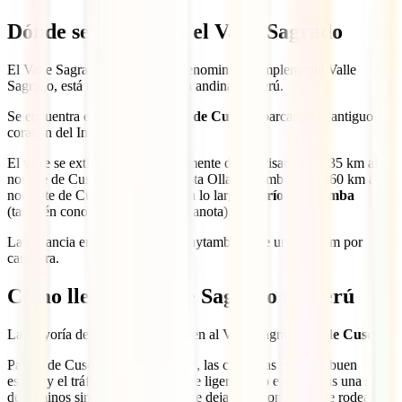
Dónde se encuentra el Valle Sagrado
El Valle Sagrado de los Incas, denominado simplemente Valle
Sagrado, está ubicado en la zona andina de Perú.
Se encuentra en la actual
región de Cusco
, abarcando el antiguo
corazón del Imperio Inca.
El valle se extiende aproximadamente desde Pisac (unos 35 km al
noreste de Cusco), en el este, hasta Ollantaytambo (unos 60 km al
noroeste de Cusco), en el oeste, a lo largo del
río Urubamba
(también conocido como río Vilcanota).
La distancia entre Pisac y Ollantaytambo es de unos 58 km por
carretera.
Cómo llegar al Valle Sagrado de Perú
La mayoría de los viajeros acceden al Valle Sagrado
desde
Cusco
.
Para ir de Cusco al Valle Sagrado, las carreteras están en buen
estado y el tráfico es relativamente ligero, pero encontrarás una serie
de caminos sinuosos a medida que dejas las montañas que rodean