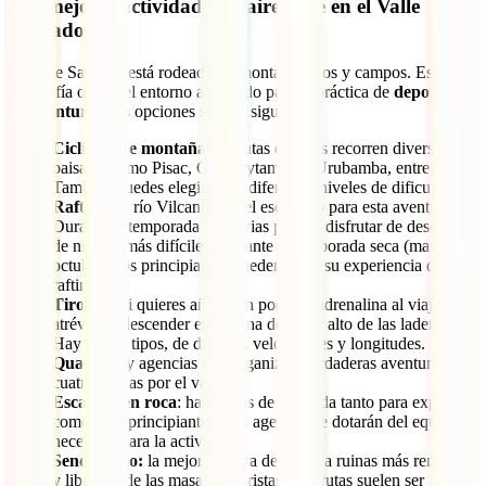
Las mejores actividades al aire libre en el Valle
Sagrado
El Valle Sagrado está rodeado de montañas, ríos y campos. Esta
geografía ofrece el entorno adecuado para la práctica de
deportes
de aventura
. Las opciones son las siguientes:
Ciclismo de montaña
: las rutas ciclistas recorren diversos
paisajes como Pisac, Ollantaytambo y Urubamba, entre otros.
También puedes elegir entre diferentes niveles de dificultad.
Rafting:
el río Vilcanota es el escenario para esta aventura.
Durante la temporada de lluvias puedes disfrutar de descensos
de niveles más difíciles. Durante la temporada seca (marzo a
octubre), los principiantes pueden tener su experiencia de
rafting.
Tirolina:
si quieres añadir un poco de adrenalina al viaje,
atrévete a descender en tirolina desde lo alto de las laderas.
Hay varios tipos, de distintas velocidades y longitudes.
Quads:
hay agencias que organizan verdaderas aventuras en
cuatro ruedas por el valle.
Escalada en roca
: hay zonas de escalada tanto para expertos
como para principiantes. Las agencias te dotarán del equipo
necesario para la actividad.
Senderismo:
la mejor manera de llegar a ruinas más remotas
y liberarte de las masas de turistas. Las rutas suelen ser