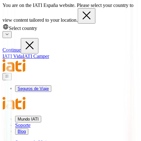
You are on the IATI España website. Please select your country to
view content tailored to your location.
Select country
Continue
IATI Vida
IATI Camper
Seguros de Viaje
Mundo IATI
Soporte
Blog