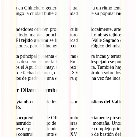
La vida en Chinchero generalmente transcurre a un ritmo lento, pero
el domingo la ciudad bulle de actividad durante su popular
mercado
local
.
Los vendedores ofrecen productos cultivados localmente, artesanías
y, sobre todo, mantas, ponchos, cinturones y alfombras tejidos a
mano. El
tejido andino
se ha practicado en el Valle Sagrado durante
generaciones, pero Chinchero es el centro neurálgico del mismo.
Su plaza principal presenta estructuras de piedra incas y terrazas
agrícolas descienden por la ladera. En un día despejado se puede ver
a lo lejos el Apu Salkantay, un famoso pico inca. También hay una
iglesia, de fachada blanca, del siglo XVI, construida sobre los
cimientos de piedra de una estructura que alguna vez fue inca.
Visitar Ollantaytambo
Ollantaytambo es uno de los pueblos
más turísticos del Valle
Sagrado
.
El
sitio arqueológico
de Ollantaytambo, perfectamente preservado,
está construido a lo largo de las laderas de una montaña. Unos
escalones de piedra ascienden al impresionante complejo principal,
que fue construido durante el siglo XV y sirvió de bastión defensivo