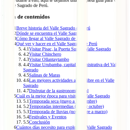
Para ayudarte a ello, aquí te dejamos una completa guía para visitar
el Valle Sagrado de Perú.
Tabla de contenidos
1
Breve historia del Valle Sagrado de Perú
2
Dónde se encuentra el Valle Sagrado
3
Cómo llegar al Valle Sagrado de Perú
4
Qué ver y hacer en el Valle Sagrado de Perú
4.1
Visitar Pisac, la Puerta Sur del Valle Sagrado
4.2
Visitar Chinchero
4.3
Visitar Ollantaytambo
4.4
Visitar Urubamba, capital administrativa del Valle
Sagrado
4.5
Salinas de Maras
4.6
Las mejores actividades al aire libre en el Valle
Sagrado
4.7
Disfrutar de la gastronomía local
5
Cuál es la mejor época para visitar el Valle Sagrado
5.1
Temporada seca (mayo a septiembre)
5.2
Temporadas intermedias (abril y octubre)
5.3
Temporada de lluvias (noviembre a marzo)
5.4
Festivales y Eventos
5.5
Conclusión
6
Cuántos días necesito para explorar el Valle Sagrado