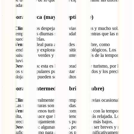
temporadas:
Temporada seca (mayo a septiembre)
Clima
: cielos despejados, lluvias mínimas y mucho sol. Las
temperaturas diurnas son agradables, mientras que las noches
pueden ser frías.
Ventajas
: ideal para actividades al aire libre, como
senderismo y exploración de sitios arqueológicos. Los
paisajes son verdes y exuberantes después de la temporada de
lluvias.
Desventajas
: esta es la temporada alta de turismo, por lo que
los sitios populares pueden estar abarrotados y los precios del
alojamiento pueden ser más altos.
Temporadas intermedias (abril y octubre)
Clima
: generalmente buen tiempo con lluvias ocasionales.
Las temperaturas son moderadas.
Ventajas
: menos turistas en comparación con la temporada
alta, lo que hace que la experiencia sea más relajada. Los
precios de alojamiento y tours pueden ser más bajos.
Desventajas
: algunas lluvias, pero suelen ser breves y no lo
suficiente como para alterar los planes significativamente.