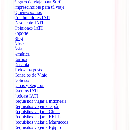
Seguro de viaje para Surf
Imprescindible para tú viaje
Quiénes somos
Colaboradores IATI
Descuento IATI
Opiniones IATI
Soporte
Blog
África
Ásia
América
Europa
Oceania
Todos los posts
Consejos de Viaje
Noticias
Guías y Seguros
Eventos IATI
Podcast IATI
Requisitos viajar a Indonesia
Requisitos viajar a Japón
Requisitos viajar a China
Requisitos viajar a EEUU
Requisitos viajar a Marruecos
Requisitos viajar a Egipto