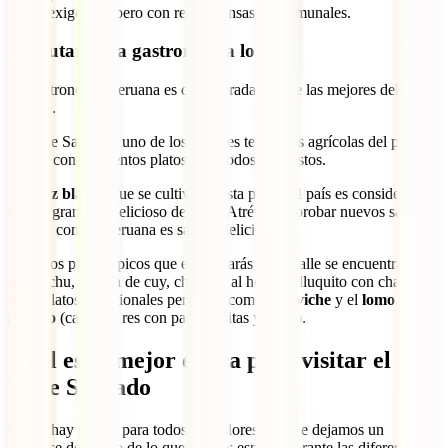
exigentes, pero con recompensas descomunales.
Disfrutar de la gastronomía local
La gastronomía peruana es considerada una de las mejores del
mundo.
El Valle Sagrado, uno de los mejores territorios agrícolas del país,
cuenta con suculentos platos para todos los gustos.
El
maíz blanco
que se cultiva en esta parte del país es considerado
el más grande y delicioso de Perú. Atrévete a probar nuevos sabores,
pues la comida peruana es sana y deliciosa.
Entre los platos típicos que encontrarás en el valle se encuentran:
chiri uchu, pepián de cuy, chancho al horno, olluquito con charqui y
otros platos tradicionales peruanos como el
ceviche
y el
lomo
saltado
(carne de res con patatas fritas y arroz).
Cuál es la mejor época para visitar el
Valle Sagrado
Como hay gustos para todos los colores, aquí te dejamos un
desglose detallado de lo que puedes esperar durante las diferentes