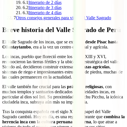
6.1
Itinerario de 2 días
6.2
Itinerario de 3 días
6.3
Itinerario de 4 días
7
Otros consejos generales para visitar el Valle Sagrado
Breve historia del Valle Sagrado de Perú
El Valle Sagrado de los incas, que se extendía
desde Pisac hasta
Ollantaytambo
, era a la vez un centro espiritual y agrícola.
Los incas, pueblo que floreció entre los siglos XIII y XVI,
reconocieron las tierras fértiles y la ubicación estratégica del valle.
Siendo así, decidieron construir extensas
terrazas agrícolas
,
sistemas de riego e impresionantes estructuras de piedra, muchas de
las cuales permanecen en la actualidad.
El valle también fue crucial para las
prácticas religiosas
, con
muchos templos y santuarios dedicados a las deidades incas, en
particular al dios sol Inti. Su proximidad a Machu Picchu, la icónica
ciudadela inca, subraya aún más su importancia.
Tras la conquista española en el siglo XVI, el papel del Valle
Sagrado cambió. Hoy en día, es una región vibrante que
combina la
herencia inca con la cultura peruana moderna
, lo que atrae a
viajeros de todo el mundo que vienen a explorar sus sitios