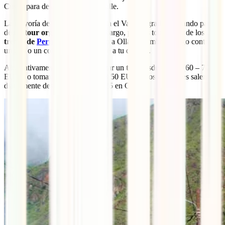
Cusco para descender hacia el valle.
La mayoría de la gente llega hasta el Valle Sagrado formando parte
de
un tour organizado
. Sin embargo, puedes tomar uno de los
trenes de
PeruRail
desde Cusco a Ollantaytambo y luego contratar
un taxi o un colectivo que te lleve a tu destino.
Alternativamente, puedes contratar un
taxi
desde Cusco (60 – 70
EUR), o tomar un autobús (2 – 3,50 EUR). Los autobuses salen
diariamente desde la Av. Grau 525 en Cuzco.