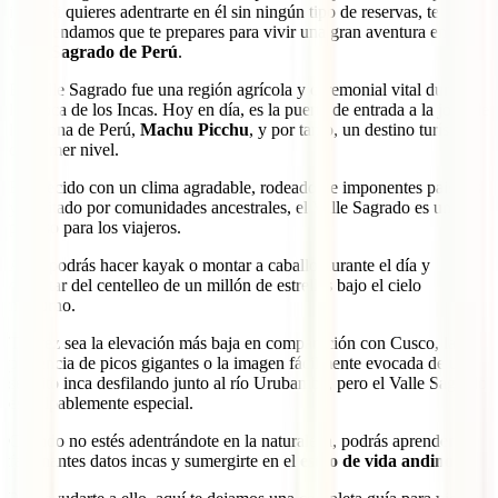
inca. Si quieres adentrarte en él sin ningún tipo de reservas, te
recomendamos que te prepares para vivir una gran aventura en el
Valle Sagrado de Perú
.
El Valle Sagrado fue una región agrícola y ceremonial vital durante
la época de los Incas. Hoy en día, es la puerta de entrada a la joya de
la corona de Perú,
Machu Picchu
, y por tanto, un destino turístico
de primer nivel.
Bendecido con un clima agradable, rodeado de imponentes paisajes
y habitado por comunidades ancestrales, el Valle Sagrado es un
paraíso para los viajeros.
Aquí podrás hacer kayak o montar a caballo durante el día y
disfrutar del centelleo de un millón de estrellas bajo el cielo
nocturno.
Tal vez sea la elevación más baja en comparación con Cusco, la
presencia de picos gigantes o la imagen fácilmente evocada de un
séquito inca desfilando junto al río Urubamba, pero el Valle Sagrado
es palpablemente especial.
Cuando no estés adentrándote en la naturaleza, podrás aprender
fascinantes datos incas y sumergirte en el
estilo de vida andino
.