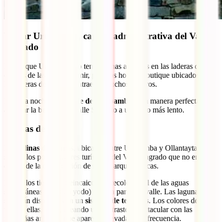
Visitar Urubamba, capital administrativa del Valle
Sagrado
Puede que Urubamba no tenga ruinas antiguas en las laderas de las
colinas de las que presumir, pero los hoteles boutique ubicados en
las afueras de la ciudad atraen a muchos viajeros.
Pasar la noche en el
valle de Urubamba
es la manera perfecta de
apreciar la belleza del Valle Sagrado a un ritmo más lento.
Salinas de Maras
Las
salinas de Maras
, ubicadas entre Urubamba y Ollantaytambo,
son de los pocos lugares turísticos del Valle Sagrado que no entran
dentro de la clasificación de ruinas arqueológicas.
Desde los tiempos preincaicos, se recolectó sal de las aguas
subterráneas (ricas en yodo) de esta parte del valle. Las lagunas de
sal están dispuestas en un
sistema de terrazas
. Los colores de cada
una de ellas, varía, creando un contraste espectacular con las
montañas andinas, que aparecen nevadas con frecuencia.