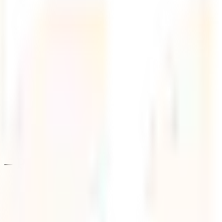
o – Pódcast #37