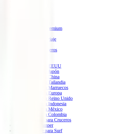
IATI Estrella
IATI Estándar
IATI Familia
IATI Escapadas
IATI Mochilero
IATI Anulación Premium
IATI Básico
IATI Anual Multiviaje
IATI Air Help
IATI Grandes Viajeros
IATI Estudios
Seguros de Viaje
Seguro de viaje a EEUU
Seguro de viaje a Japón
Seguro de viaje a China
Seguro de viaje a Tailandia
Seguro de viaje a Marruecos
Seguro de viaje a Europa
Seguro de viaje a Reino Unido
Seguro de viaje a Indonesia
Seguro de viaje a México
Seguro de viaje a Colombia
Seguro de viaje para Cruceros
Seguro para Camper
Seguro de viaje para Surf