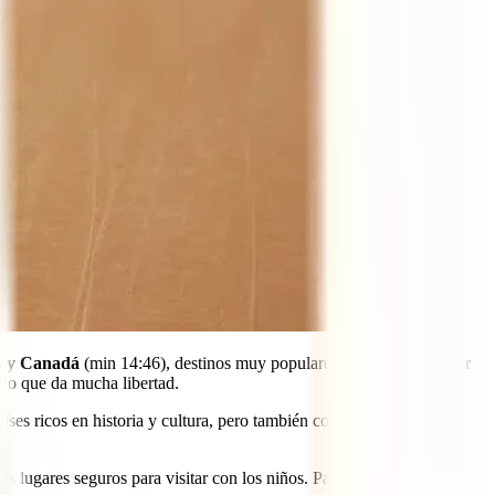
. y Canadá
(min 14:46), destinos muy populares entre los niños por
, lo que da mucha libertad.
íses ricos en historia y cultura, pero también con playas increíbles.
 lugares seguros para visitar con los niños. Pau nos presenta uno