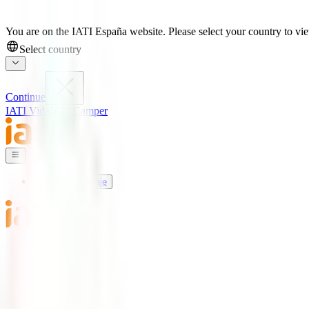
You are on the IATI España website. Please select your country to view
Select country
Continue
IATI Vida
IATI Camper
Seguros de Viaje
Mundo IATI
Soporte
Blog
Seguros de Viaje