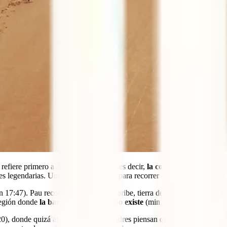
 refiere primero a América del Norte, es decir,
la combinación EE.UU
es legendarias. Unos destinos ideales para recorrer en coche de alquiler
n 17:47). Pau recomienda visitar el Caribe, tierra de gentes amables y pa
región donde
la barrera del idioma no existe
(min 20:13).
0), donde quizá algunos padres y madres piensan que no hay demasiados