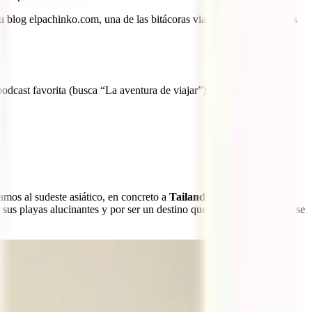
u blog elpachinko.com, una de las bitácoras viajeras más influyentes
odcast favorita (busca “La aventura de viajar”) o en
Youtube
.
amos al sudeste asiático, en concreto a
Tailandia
(min 7:35), que
sus playas alucinantes y por ser un destino que en los últimos años se