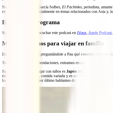
Nuestro guía será Pau García Solbes,
El Pachinko
, periodista, amant
en lengua hispana, especialmente en temas relacionados con Asia y, lo
Escuchar el programa
Si lo prefieres puedes escuchar este podcast en
iVoox
,
Apple Podcast
Mejores destinos para viajar en familia
Empezamos el episodio preguntándole a Pau qué
consejos iniciales
le
Tras escuchar sus recomendaciones, entramos en materia. El primer c
Su país favorito para viajar con niños es
Japón
(min 3:50), un país có
tiene playas, naturaleza, comida variada y es un destino algo más ave
ha abaratado bastante; por último hablamos de
Sri Lanka
, una isla q