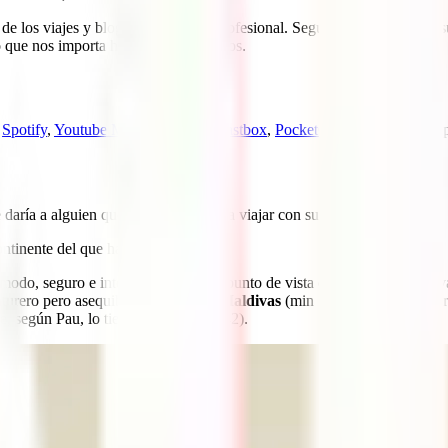
e de los viajes y bloguero de viajes profesional. Seguramente conozcas s
 que nos importa hoy, viajes con niños.
,
Spotify
,
Youtube Music
,
Podimo
,
Castbox
,
PocketCast
o en tu app de p
 daría a alguien que quiera empezar a viajar con sus hijos (min 1:58).
ontinente del que hablamos es
Asia
.
modo, seguro e interesante desde el punto de vista cultural; luego nos v
nturero pero asequible; y después a
Maldivas
(min 11:26), conocida por 
ue, según Pau, lo tiene todo (min 13:42).