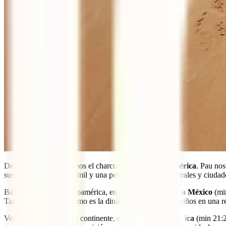
Después de Asia saltamos el charco y hablamos de
América
. Pau nos
sus imágenes vistas en mil y una películas, parques naturales y ciudad
Bajamos luego a Centroamérica, en concreto
a Cuba
y a
México
(mi
También nos cuenta cómo es la dinámica de viajar con niños en una 
Volvemos a cambiar de continente, esta vez vamos a
África
(min 21:2