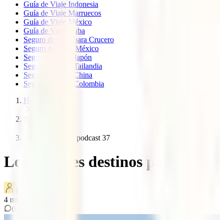
Guía de Viaje Indonesia
Guía de Viaje Marruecos
Guía de Viaje México
Guía de Viaje Cuba
Seguro de viaje para Crucero
Seguro de Viaje México
Seguro de viaje Japón
Seguro de viaje Tailandia
Seguro de viaje China
Seguro de viaje Colombia
Home
Blog
Viajar en familia podcast 37
Los mejores destinos para viaja
IATI Blog
4
minutos de lectura
0