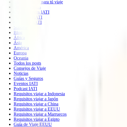
Imprescindible para tú viaje
Quiénes somos
Colaboradores IATI
Descuento IATI
Opiniones IATI
Soporte
Blog
África
Ásia
América
Europa
Oceania
Todos los posts
Consejos de Viaje
Noticias
Guías y Seguros
Eventos IATI
Podcast IATI
Requisitos viajar a Indonesia
Requisitos viajar a Japón
Requisitos viajar a China
Requisitos viajar a EEUU
Requisitos viajar a Marruecos
Requisitos viajar a Egipto
Guía de Viaje EEUU