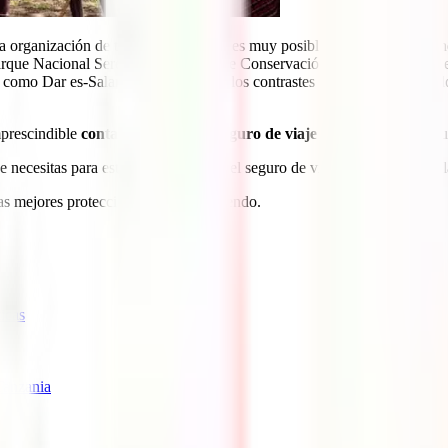
la organización de tu viaje a este país es muy posible que te estés hacie
Parque Nacional Serengueti, la Zona de Conservación de Ngorongoro o e
 como Dar es-Salam podrás conocer los contrastes y la herencia del col
mprescindible
contar con el mejor seguro de viaje a Tanzania
y asegur
e necesitas para este destino, cuál es el seguro de viaje a Tanzania que
as mejores protecciones si sigues leyendo.
ticas
 Tanzania