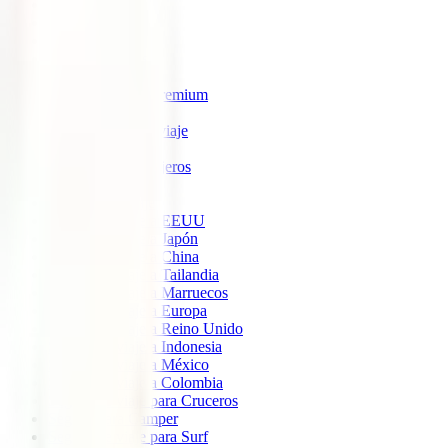
IATI Estrella
IATI Estándar
IATI Familia
IATI Escapadas
IATI Mochilero
IATI Anulación Premium
IATI Básico
IATI Anual Multiviaje
IATI Air Help
IATI Grandes Viajeros
IATI Estudios
Seguros de Viaje
Seguro de viaje a EEUU
Seguro de viaje a Japón
Seguro de viaje a China
Seguro de viaje a Tailandia
Seguro de viaje a Marruecos
Seguro de viaje a Europa
Seguro de viaje a Reino Unido
Seguro de viaje a Indonesia
Seguro de viaje a México
Seguro de viaje a Colombia
Seguro de viaje para Cruceros
Seguro para Camper
Seguro de viaje para Surf