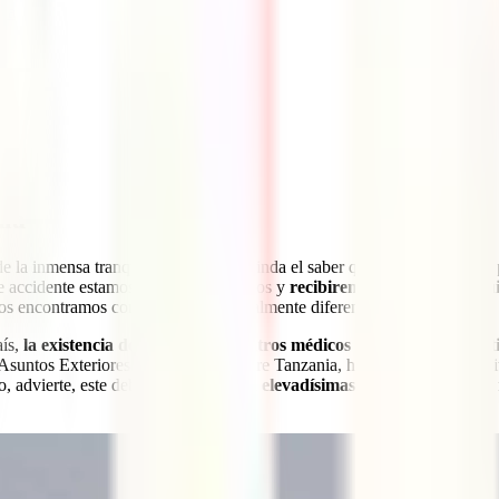
nia
nia
 la inmensa tranquilidad que nos brinda el saber que contamos con la p
ve accidente estamos siempre protegidos y
recibiremos de forma gratui
 encontramos con un escenario totalmente diferente.
aís,
la existencia de hospitales y centros médicos de calidad es prác
 Asuntos Exteriores, en su página sobre Tanzania, hace hincapié en la v
o, advierte, este deberá hacer frente a
elevadísimas facturas de gastos