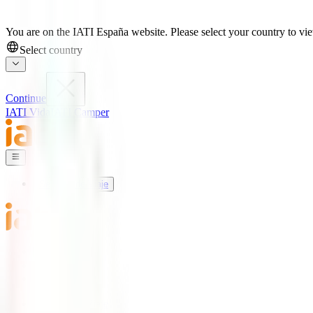
You are on the IATI España website. Please select your country to view
Select country
Continue
IATI Vida
IATI Camper
Seguros de Viaje
Mundo IATI
Soporte
Blog
Seguros de Viaje