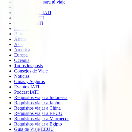
Imprescindible para tú viaje
Quiénes somos
Colaboradores IATI
Descuento IATI
Opiniones IATI
Soporte
Blog
África
Ásia
América
Europa
Oceania
Todos los posts
Consejos de Viaje
Noticias
Guías y Seguros
Eventos IATI
Podcast IATI
Requisitos viajar a Indonesia
Requisitos viajar a Japón
Requisitos viajar a China
Requisitos viajar a EEUU
Requisitos viajar a Marruecos
Requisitos viajar a Egipto
Guía de Viaje EEUU