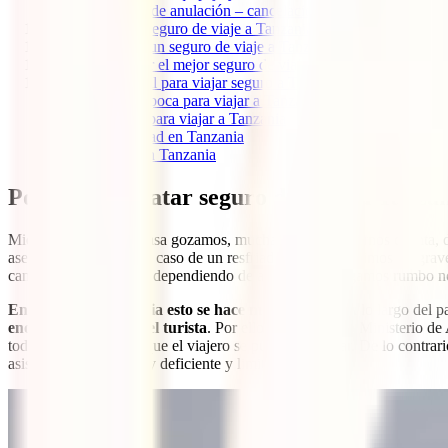
3.8
Opción de anulación – cancelación de tu viaje a Tanza
4
Cobertura del seguro de viaje a Tanzania
5
Cuánto cuesta un seguro de viaje a Tanzania
6
Cómo contratar el mejor seguro de viaje a Tanzania
7
Información útil para viajar seguro a Tanzania
7.1
Mejor época para viajar a Tanzania
7.2
Visado para viajar a Tanzania
7.3
Seguridad en Tanzania
7.4
Salud en Tanzania
Por qué contratar seguro de viaje a Tanza
Mientras estamos en casa gozamos, muchas veces sin darnos cuenta, de
asegura que tanto en el caso de un resfriado como si sufrimos un gra
cambia radicalmente y dependiendo de a qué país pongamos rumbo nos
En el caso de Tanzania esto se hace muy evidente
. A lo largo del p
enormes costes para el turista
. Por ello, el mismísimo Ministerio de
todas las necesidades que el viajero se pueda encontrar. De lo contrari
asistencia sanitaria muy deficiente y limitada.