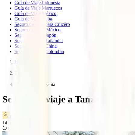
Guía de Viaje Indonesia
Guía de Viaje Marruecos
Guía de Viaje México
Guía de Viaje Cuba
Seguro de viaje para Crucero
Seguro de Viaje México
Seguro de viaje Japón
Seguro de viaje Tailandia
Seguro de viaje China
Seguro de viaje Colombia
Home
Blog
Seguro viaje tanzania
Seguro de viaje a Tanzania
IATI Blog
14
minutos de lectura
12