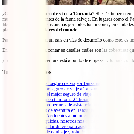
¿
Cuál es el mejor seguro de viaje a Tanzania
? Si estás inmerso en 
mundiales para los amantes de la fauna salvaje. En lugares como el 
libertad
que campan a sus anchas por todos los rincones, en ciudades
playas más espectaculares del mundo
.
Para todo ello, y más en un país en vías de desarrollo como este, es i
En esta guía te vamos a contar en detalles cuáles son las coberturas qu
¿Todo listo? Tu gran aventura está a punto de empezar y lo hará con l
Tabla de contenidos
1
Por qué contratar seguro de viaje a Tanzania
2
¿Cuál es el mejor seguro de viaje a Tanzania?
3
Qué debe tener el mejor seguro de viaje a Tanzania, caracterís
3.1
Atención en tu idioma 24 horas
3.2
Amplias coberturas de asistencia médica
3.3
Deportes de aventura en Tanzania
3.4
¿Safari? Accidentes a motor en tu seguro para viajar a
3.5
Sin franquicias, nosotros nos encargamos de todo
3.6
Sin adelantar dinero para asistencia médica
3.7
Pérdida de equipaje y robo incluido