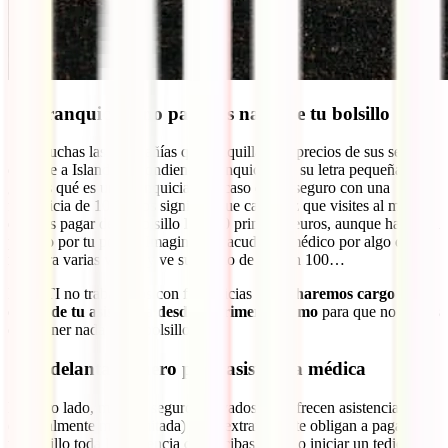
Sin franquicias, no pagarás nada de tu bolsillo
Son muchas las compañías que maquillan los precios de sus seguros
de viaje a Islandia escondiendo franquicias en su letra pequeña.
¿Sabes qué es una franquicia? En caso de un seguro con una
franquicia de 100 euros significa que cada vez que visites al médico
deberás pagar de tu bolsillo los 100 primeros euros, aunque hayas ya
pagado por tu póliza. Imagina que acudes al médico por algo que
requiera varias visitas y ve sumando de 100 en 100…
En IATI no trabajamos con franquicias y
nos haremos cargo de los
costes de tu asistencia desde el primer céntimo
para que no tengas
que poner nada de tu bolsillo.
Sin adelantar dinero para asistencia médica
Por otro lado, muchos seguros privados que ofrecen asistencia
(normalmente muy limitada) en el extranjero, te obligan a pagar de
tu bolsillo toda la asistencia que recibas y luego iniciar un tedioso