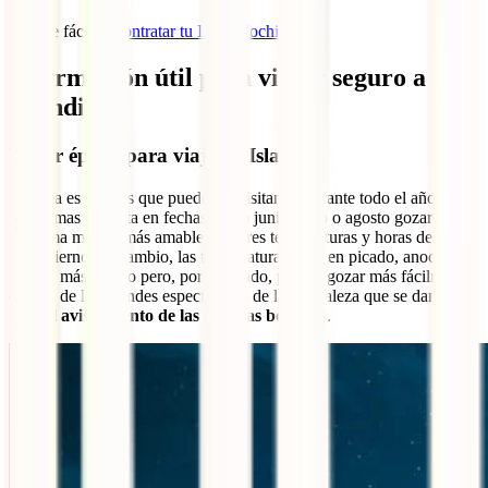
¡Así de fácil es
contratar tu IATI Mochilero
!
Información útil para viajar seguro a
Islandia
Mejor época para viajar a Islandia
Islandia es un país que puede ser visitando durante todo el año. Si
programas tu visita en fechas como junio, julio o agosto gozarás de
un clima mucho más amable, mejores temperaturas y horas de luz.
En invierno, en cambio, las temperaturas caen en picado, anochece
mucho más pronto pero, por otro lado, podrás gozar más fácilmente
de uno de los grandes espectáculos de la naturaleza que se dan en el
país:
el avistamiento de las auroras boreales
.