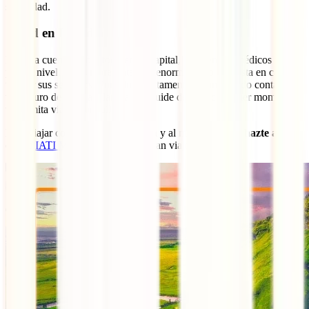
seguridad.
Salud en Islandia
Islandia cuenta, sobre todo en su capital, con centros médicos de
primer nivel. Estos representan un enorme gasto al turista en caso de
utilizar sus servicios. Por ello, es altamente recomendado contar con
un seguro de viaje a Islandia que cuide de ti en cualquier momento y
te permita viajar tranquilo.
Elije viajar con la mejor protección y al mejor precio y
hazte ahora
con tu
IATI Mochilero
para este gran viaje: