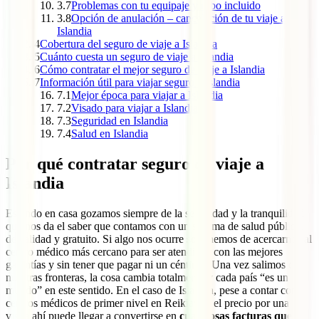
3.7
Problemas con tu equipaje y robo incluido
3.8
Opción de anulación – cancelación de tu viaje a
Islandia
4
Cobertura del seguro de viaje a Islandia
5
Cuánto cuesta un seguro de viaje a Islandia
6
Cómo contratar el mejor seguro de viaje a Islandia
7
Información útil para viajar seguro a Islandia
7.1
Mejor época para viajar a Islandia
7.2
Visado para viajar a Islandia
7.3
Seguridad en Islandia
7.4
Salud en Islandia
Por qué contratar seguro de viaje a
Islandia
Estando en casa gozamos siempre de la seguridad y la tranquilidad
que nos da el saber que contamos con un sistema de salud público,
de calidad y gratuito. Si algo nos ocurre solo hemos de acercarnos al
centro médico más cercano para ser atendidos con las mejores
garantías y sin tener que pagar ni un céntimo. Una vez salimos de
nuestras fronteras, la cosa cambia totalmente y cada país “es un
mundo” en este sentido. En el caso de Islandia, pese a contar con
centros médicos de primer nivel en Reikiavik, el precio por una
visita ahí puede llegar a convertirse en
cuantiosas facturas que