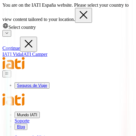
You are on the IATI España website. Please select your country to
view content tailored to your location.
Select country
Continue
IATI Vida
IATI Camper
Seguros de Viaje
Mundo IATI
Soporte
Blog