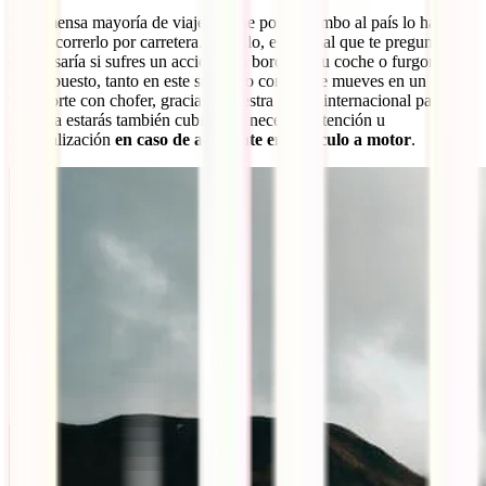
La inmensa mayoría de viajeros que ponen rumbo al país lo hacen
para recorrerlo por carretera. Por ello, es normal que te preguntes
qué pasaría si sufres un accidente a bordo de tu coche o furgoneta.
Por supuesto, tanto en este supuesto como si te mueves en un
transporte con chofer, gracias a nuestra póliza internacional para
Islandia estarás también cubierto si necesitas atención u
hospitalización
en caso de accidente en vehículo a motor
.