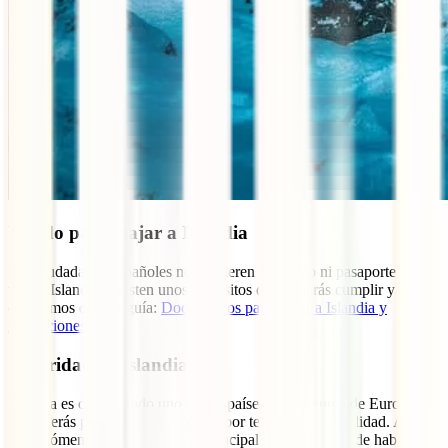
Visado para viajar a Islandia
Los ciudadanos españoles no requieren ni visado ni pasaporte para
visitar Islandia. Existen unos requisitos que deberás cumplir y que
detallamos en esta guía:
Documentos para viajar a Islandia y
restricciones
.
Seguridad en Islandia
Islandia es considerado uno de los países más seguros de Europa y
no deberás preocuparte en exceso por temas de criminalidad. Aquí
los fenómenos naturales son el principal tema a la hora de hablar de