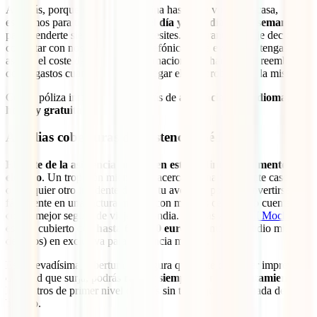
Además, porque el viaje no termina hasta que vuelves a casa,
estaremos para ti
las 24 horas del día y los 7 días de la semana
para atenderte siempre que lo necesites. Si durante tu viaje decides
contactar con nosotros por vía telefónica, para evitar que tengas que
asumir el coste de la llamada internacional, te haremos el reembolso
de los gastos cuando nos hagas llegar el comprobante de la misma.
Con tu póliza internacional gozarás de
asistencia en tu idioma, 24
horas y gratuita
.
Amplias coberturas de asistencia médica
El coste de la asistencia médica en este destino es realmente muy
elevado
. Un tropezón mientras te acercas a una imponente cascada
o cualquier otro incidente durante tu aventura podría convertirse
fácilmente en una factura médica con muchos ceros si no cuentas
con el mejor seguro de viaje a Islandia. Gracias a tu
IATI Mochilero
estarás cubierto con
hasta 600.000 euros
(sí, más de medio millón
de euros) en exclusiva para asistencia médica.
Esta elevadísima cobertura te asegura que, ante cualquier imprevisto
de salud que surja, podrás
recibir siempre el mejor tratamiento
en
los centros de primer nivel del país sin tener que poner nada de tu
bolsillo.