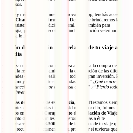
más casos.
Pero hay más. Gracias a nuestra innovadora app, tendrás acceso al
mejor Chat Médico del mercado
. Desde él te brindaremos la
mejor asistencia para medicina general, pero también para
psicología, pediatría, ginecología o incluso atención veterinaria si tu
mascota lo necesitara.
Opción de anulación – cancelación de tu viaje a
Islandia
Organizar un gran viaje como este va a ligado a la compra de tus
vuelos, la reserva de alojamientos y la contratación de las diferentes
actividades que quieras realizar ahí, toda una gran inversión. Por
ello, es muy común que te surjan dudas como:
“¿Qué ocurre si
debo cancelar mi viaje por una causa grave?” ¿”Pierdo todo el
dinero invertido?”
.
Con
más de 135 años de experiencia, en IATI
estamos siempre
pendientes de cubrir todas tus necesidades y por ello, fuimos los
primeros en ofrecer el
Complemento de Anulación de Viaje
, ahora
el favorito de nuestros miles de viajeros. Gracias a él te
reembolsaremos hasta
3.500 euros
de los gastos de tu viaje que no
puedas recuperar directamente de tu proveedor si tuvieras que anular