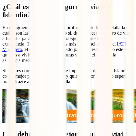
¿Cuál es el mejor seguro de viaje a
Islandia?
En el siguiente apartado vamos a profundizar de forma detallada en
cuáles son las coberturas que, sí o sí, debe ofrecer tu seguro de viaje
a Islandia para asegurarte estar protegido durante toda tu
experiencia. Todas ellas y muchas más están incluidas en el
IATI
Mochilero
, el seguro 100% diseñado para un destino como este en el
que vas a vivir todo tipo de aventuras y donde el coste de la
asistencia médica es muy elevado.
Si ya eres consciente de la enorme importancia de viajar a Islandia
con la mejor póliza internacional y quieres ir por faena, no esperes
más y
hazte ahora mismo con ella
:
Qué debe tener el mejor seguro de viaje a