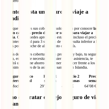
Mochilero
Cuánto cuesta un seguro de viaje a
Islandia
Ahora que ya sabes sus coberturas solo te falta por conocer
la gran
relación calidad – precio del mejor seguro para viajar a
Islandia
. Como puedes apreciar en esta tabla, incluso el precio de tu
póliza internacional para 3 semanas de viaje resulta inferior a lo que
pagarás por una noche de alojamiento en el país.
Además de grandes coberturas a un precio muy bajo, tu seguro para
Islandia, en caso de necesitar cualquier tipo de asistencia, te
supondrá un enorme ahorro al no tener que hacer frente a los
elevadísimos costes de la asistencia sanitaria en Islandia.
Seguro médico
Precio 1
Precio 2
Precio 3
internacional
semana
semanas
semanas
IATI Mochilero
29’26 €
46’62 €
64’08 €
Cómo contratar el mejor seguro de viaje
a Islandia