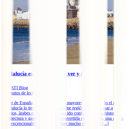
Andalucía este verano: qué ver y qué hacer
IATI Blog
9
minutos de lectura
El sur de España atesora una de las mayores joyas de todo el país.
¡Andalucía lo tiene todo! Este enorme región ha visto pasar a
fenicios, árabes o romanos que han ido conformando su historia,
arquitectura y gastronomía para convertirla en, sin duda, una de las
más excepcionales de Europa. ¡Hay mucho que ver en [...]