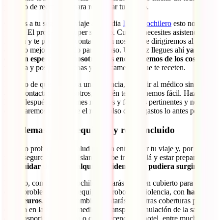
proceso de reembolso para recuperar tu dinero.
Gracias a tu seguro de viaje a Islandia
IATI Mochilero
esto no te
pasará. El proceso es súper sencillo. Cuando necesites asistencia
médica y te pongas en contacto con nosotros te dirigiremos al centro
cercano mejor preparado para tu caso. Una vez llegues ahí
ya te
estarán esperando y nosotros nos encargaremos de los costes
de
tu visita y posibles pruebas y medicamentos que te receten.
En caso de que, debido a una urgencia, debas ir al médico sin poder
antes contactar con nosotros, también te lo ponemos fácil. Haznos
llegar después los informes médicos y facturas pertinentes y nos
encargaremos de hacerte el reembolso de los gastos lo antes posible.
Problemas con tu equipaje y robo incluido
No solo problemas de salud pueden entorpecer tu viaje y, por ello, el
mejor seguro de viaje a Islandia debe ir más allá y estar preparado
para
cuidar de ti en cualquier incidente que pudiera surgir
.
Por ello, con tu IATI Mochilero estarás también cubierto para casos
como problemas con tu equipaje o robo con violencia, con
hasta
1.500 euros
. Además, también contarás con otras coberturas para
demora en la salida del medio de transporte, anulación de la salida
del transporte por huelga o convalecencia en hotel, entre muchos