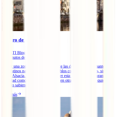
Seguro de viaje a Alsacia
IATI Blog
10
minutos de lectura
Si hay una zona de Francia que hace las delicias de los amantes de
los destinos navideños y de los pueblos con encanto esa es, sin
duda, Alsacia. Tanto si vas a conocer esta parte del país durante la
Navidad como si optas por hacerlo en otra época del año, quieres
hacerlo sabiendo que si [...]
Leer más