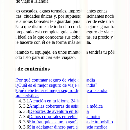
seguro de viaje a Islandia.
Increíbles cascadas, aguas termales, impresionantes zonas
volcánicas, ciudades únicas y, por supuesto, alucinantes noches en
busca de auroras boreales te aguardan para hacer de este un viaje
único. Para que disfrutes de todo ello con las mejores garantías te
hemos preparado esta completa guía sobre el seguro de viaje para
Islandia ideal en la que conocerás sus coberturas, su precio y la
forma de hacerte con él de la forma más sencilla.
Ve preparando tu equipaje, en unos minutos ya tendrás tu póliza y
estará todo listo para iniciar este viajazo.
Tabla de contenidos
1
Por qué contratar seguro de viaje a Islandia
2
¿Cuál es el mejor seguro de viaje a Islandia?
3
Qué debe tener el mejor seguro de viaje a Islandia,
características
3.1
Atención en tu idioma 24 horas
3.2
Amplias coberturas de asistencia médica
3.3
Deportes de aventura en Islandia
3.4
Daños corporales en vehículos a motor
3.5
Sin franquicias, no pagarás nada de tu bolsillo
3.6
Sin adelantar dinero para asistencia médica