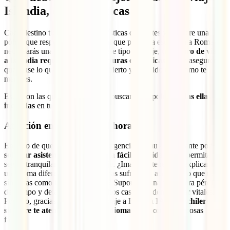
Islandia, características
Cada destino tiene unas características diferentes y requiere una
póliza que responda a ellas. Igual que para una escapada a Roma
necesitarás una que responda a ese tipo de viaje,
tu seguro de viaje
a Islandia requiere unas coberturas específicas
que te aseguren
que, pase lo que pase, estarás cubierto y atendido tal y como te
mereces.
Estas son las que sin duda debes buscar en tu póliza,
todas ellas
incluidas
en tu
IATI Mochilero
:
Atención en tu idioma 24 horas
En caso de que surgiera alguna urgencia, es muy importante poder
solicitar asistencia de una forma fácil y rápida
que te permita
seguir tranquilamente con tu viaje. ¿Imaginas tener que explicar en
un idioma diferente al tuyo que has sufrido un accidente o que tienes
síntomas como fiebre o malestar? Supondría una verdadera pérdida
de tiempo y detalles que en muchos casos pueden resultar vitales.
Por ello, gracias a tu seguro de viaje a Islandia
IATI Mochilero
,
siempre te atenderemos en tu idioma
para ponerte las cosas
fáciles.