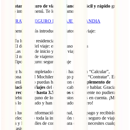
Contratar tu seguro de viaje a Islandia es fácil y rápido
gracias a
nuestro intuitivo menú. Te lo mostramos:
CONTRATAR SEGURO DE VIAJE A ISLANDIA
En el menú deberás introducir los datos de tu viaje:
Tu lugar de residencia
El destino del viaje: en este caso Islandia
Las fechas de inicio y fin del viaje
El número de viajeros
Tipo de seguro: seguro de viaje
Una vez hayas completado el menú haz clic en “Calcular”,
selecciona tu IATI Mochilero y luego pulsa en “Contratar”. En este
punto será cuando puedas hacerte con el
Complemento de
Cancelación de Viajes
del que te acabamos de hablar. Gracias a él
podrás
recuperar hasta 3.500 euros
si finalmente no pudieras
viajar debido a alguno de los supuestos tenidos en cuenta. ¡Miles de
viajeros lo han usado y han recuperado su dinero!
Rellena luego tu información personal, haz el pago y recibirás en tu
correo electrónico toda la información sobre tu seguro de viaje a
Islandia y los detalles de contacto para cuando necesites cualquier
tipo de asistencia.