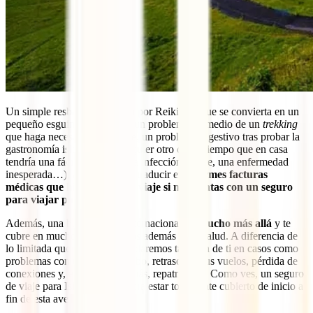
Un simple resbalón paseando por Reikiavik que se convierta en un
pequeño esguince de tobillo, un problema en medio de un
trekking
que haga necesario un rescate, un problema digestivo tras probar la
gastronomía islandesa o cualquier otro contratiempo que en casa
tendría una fácil solución (una infección, fiebre, una enfermedad
inesperada…), aquí se podría traducir en
enormes facturas
médicas que hipotecaran tu viaje si no cuentas con un seguro
para viajar por Islandia
.
Además, una buena póliza internacional
va mucho más allá
y te
cubre en muchos más aspectos además de la salud. A diferencia de
lo limitada que es la TSE, cuidaremos también de ti en casos como
problemas con tu equipaje, robo, retrasos en tus vuelos, pérdida de
conexiones y, entre muchos más, repatriación. Como ves, un seguro
de viaje para Islandia te asegura estar totalmente cubierto de inicio a
fin de esta aventura.