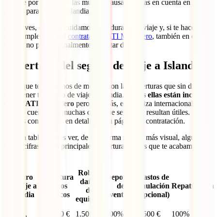
tu viaje por alguna de las muchas causas tenidas en cuenta en tu
seguro para viajar a Islandia.
Como ves, en IATI cuidamos de ti durante tu viaje y, si te haces con
este complemento al
contratar tu IATI Mochilero
, también en caso
de que no puedas finalmente disfrutar de él.
Cobertura del seguro de viaje a Islandia
Estas que te acabamos de mostrar son las coberturas que sin duda
debe tener tu seguro de viaje a Islandia.
Todas ellas están incluidas
en tu IATI Mochilero
pero, además, esta póliza internacional todo
terreno cuenta con muchas otras que seguro te resultan útiles.
Puedes consultarlas en detalle en su página de contratación.
En esta tabla puedes ver, de una forma mucho más visual, algunas
de las cifras de las principales coberturas de las que te acabamos de
hablar:
Robo y
Seguro
Cobertura
Deportes
Gastos de
daños
de viaje a
Gastos
de
anulación
Repatriación
de
Islandia
Médicos
aventura
(opcional)
equipaje
IATI
600.000 €
1.500 €
100%
3.500 €
100%