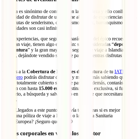
Islandia es sinónimo de contacto con la naturaleza y ello conlleva la
posibilidad de disfrutar de un enorme abanico de experiencias únicas
como rutas de senderismo, cicloturismo, kayak, barranquismo… ¡las
posibilidades son casi infinitas!.
Estas experiencias, que seguro formarán parte del épico recuerdo de
este gran viaje, tienen algo en común: son consideradas “
deportes
de aventura
” y la gran mayoría de seguros de viaje a Islandia no las
cubren, dejándote vendido si algo te pasara mientras disfrutas de
ellas.
Gracias a la
Cobertura de Deportes de Aventura
de tu
IATI
Mochilero
podrás disfrutar de estas y muchas más sabiendo que
estarás totalmente cubierto si algo te pasara. Además, contarás
también con hasta
15.000 euros
destinados en exclusiva, si fuera
necesario, a búsqueda y salvamento en caso de que necesitaras un
rescate.
Llegados a este punto, ¿todavía te planteas si es mejor
una póliza de viaje a Islandia o la Tarjeta Sanitaria
Europea? ¡Seguro que no! 😉
Daños corporales en vehículos a motor