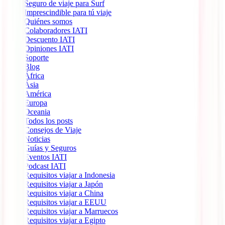
Seguro de viaje para Surf
Imprescindible para tú viaje
Quiénes somos
Colaboradores IATI
Descuento IATI
Opiniones IATI
Soporte
Blog
África
Ásia
América
Europa
Oceania
Todos los posts
Consejos de Viaje
Noticias
Guías y Seguros
Eventos IATI
Podcast IATI
Requisitos viajar a Indonesia
Requisitos viajar a Japón
Requisitos viajar a China
Requisitos viajar a EEUU
Requisitos viajar a Marruecos
Requisitos viajar a Egipto