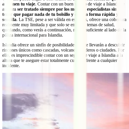
arruinen tu viaje
. Contar con un buen seguro de viaje a Islandia te
asegura
ser tratado siempre por los mejores especialistas sin
tener que pagar nada de tu bolsillo y de una forma rápida y
sencilla
. La TSE, pese a ser válida en este país, ofrece una cobertura
realmente muy limitada y que solo se enfoca a temas de salud,
quedando, como verás a continuación, muy insuficiente al lado de la
póliza internacional para Islandia.
Islandia ofrece un sinfín de posibilidades que te llevarán a descubrir
rincones únicos como cascadas, volcanes, senderos o ciudades. Por
ello, es imprescindible contar con un seguro de viaje a Islandia a la
altura que te asegure estar totalmente cubierto frente a cualquier
incidente.