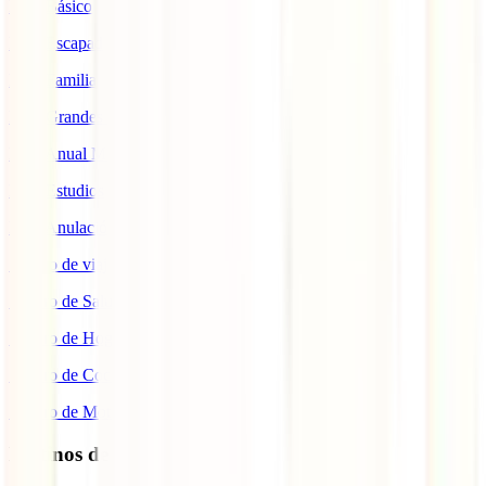
IATI Básico
IATI Escapadas
IATI Familia
IATI Grandes Viajeros
IATI Anual Multiviaje
IATI Estudios
IATI Anulación Premium
Seguro de viaje COVID
Seguro de Salud
Seguro de Hogar
Seguro de Coche
Seguro de Moto
Destinos de interés