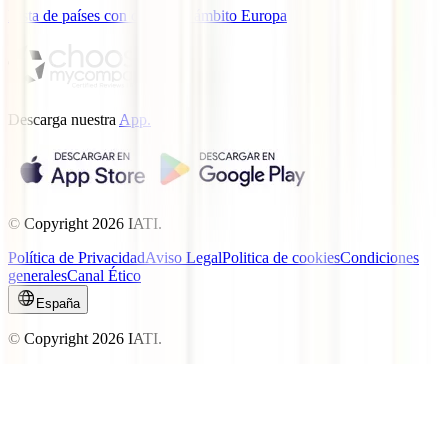
Lista de países con cobertura ámbito Europa
Descarga nuestra
App.
© Copyright
2026
IATI.
Política de Privacidad
Aviso Legal
Politica de cookies
Condiciones
generales
Canal Ético
España
© Copyright
2026
IATI.