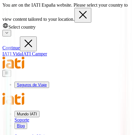
You are on the IATI España website. Please select your country to
view content tailored to your location.
Select country
Continue
IATI Vida
IATI Camper
Seguros de Viaje
Mundo IATI
Soporte
Blog