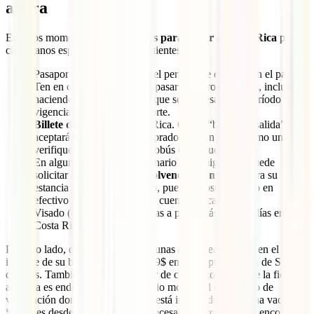
ahora
En estos momentos, los
requisitos para viajar a Costa Rica
para
ciudadanos españoles son los siguientes:
Pasaporte válido para todo el período de estancia en el país.
Ten en cuenta que, si vas a pasar por otros destinos, incluso
haciendo escala, puede ser que sea necesario un período de
vigencia mínima del pasaporte.
Billete de salida
de Costa Rica. Como “billete de salida” se
aceptará tanto uno pre-comprado para un vuelo como uno que
verifique que saldrás en autobús o en crucero.
En algunos casos, el funcionario de inmigración puede
solicitar que le muestre la
solvencia económica
para su
estancia en el país. Para ello, puedes mostrar dinero en
efectivo y el balance de una cuenta bancaria.
Visado (en caso de que vayas a pasar más de 180 días en
Costa Rica).
Por otro lado, debes saber que algunas aerolíneas cobran en el
importe de su billete un extra de 29$ en concepto de Tasa de Salida
del país. También en caso de venir de ciertas zonas donde la fiebre
amarilla es endémica, será necesario mostrar el certificado de
vacunación donde indique que se está inoculado con dicha vacuna.
Si vienes desde España, no será necesario, pero se puede encontrar