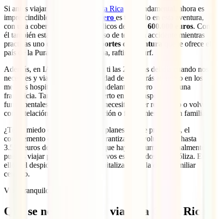
Si antes viajar con
seguro a Costa Rica
era fundamental, ahora es
imprescindible. El
IATI Mochilero
es tu aliado en esta aventura,
con una cobertura de gastos médicos de
hasta 600.000 euros
. Con
él también estarás cubierto en caso de tener un accidente mientras
practicas uno de los muchos
deportes de aventura
que te ofrece el
país de la Pura Vida como tirolina, rafting o surf.
Además, en IATI estaremos para ti las 24 horas del día cuando nos
necesites y viajarás con la seguridad de que serás atendido en los
mejores hospitales sin tener que adelantar dinero o pagar una
franquicia. También estarás cubierto en otros aspectos
fundamentales del viaje como si necesitases ser repatriado o volver
con antelación por la hospitalización o fallecimiento de un familiar.
¿Te da miedo que algo chafe tus planes? No te preocupes, el
complemento de
anulación
te garantiza la devolución de hasta
3.500 euros de los gastos en los que hayas incurrido si finalmente no
puedes viajar por uno de los motivos establecidos en la póliza. Entre
ellos, el despido laboral o tu hospitalización o la de un familiar
cercano.
Viaja tranquilo, viaja con IATI.
Qué se necesita para viajar a Costa Rica