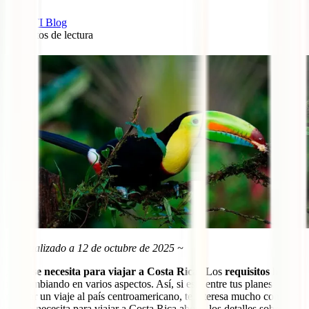
IATI Blog
9
minutos de lectura
109
~ Actualizado a 12 de octubre de 2025 ~
¿
Qué se necesita para viajar a Costa Rica
? Los
requisitos
han
ido cambiando en varios aspectos. Así, si está entre tus planes
realizar un viaje al país centroamericano, te interesa mucho conocer
qué se necesita para viajar a Costa Rica ahora, los detalles sobre su