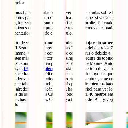
es endémica.
Esperamos haberte ayudado a resolver todas tus dudas sobre los
documentos para
viajar a Costa Rica
. Ya ves que, si vas a hacer
turismo, los
requisitos son muy fáciles de cumplir
. En cualquier
caso, si tienes cualquier pregunta, te responderemos encantados en
los comentarios al final de este artículo.
El seguro de viajes es
tu mejor aliado para viajar sin sobresaltos
.
En IATI Seguros estaremos para ti las 24 horas del día y los 7 días
de la semana, ya sea por contagio de coronavirus o debido a
accidentes más sencillos como una simple torcedura de tobillos
mientras caminas, por ejemplo, por el Parque de Manuel Antonio.
Además, el
IATI Mochilero
te brinda una cobertura de gastos
médicos de
hasta 600.000 euros
que también incluye los que se
puedan derivar de la práctica de deportes de aventura, ¡que en Costa
Rica no te faltan! Así, también estarás protegido mientras haces
tirolina alrededor del volcán Arenal, haces snorkel para ver los
arrecifes de las playas de Cahuita o buceo hasta 40 metros entre
otras muchas actividades. Contrata ya tu póliza de IATI y viaja
tranquilo.