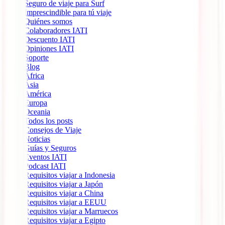
Seguro de viaje para Surf
Imprescindible para tú viaje
Quiénes somos
Colaboradores IATI
Descuento IATI
Opiniones IATI
Soporte
Blog
África
Ásia
América
Europa
Oceania
Todos los posts
Consejos de Viaje
Noticias
Guías y Seguros
Eventos IATI
Podcast IATI
Requisitos viajar a Indonesia
Requisitos viajar a Japón
Requisitos viajar a China
Requisitos viajar a EEUU
Requisitos viajar a Marruecos
Requisitos viajar a Egipto