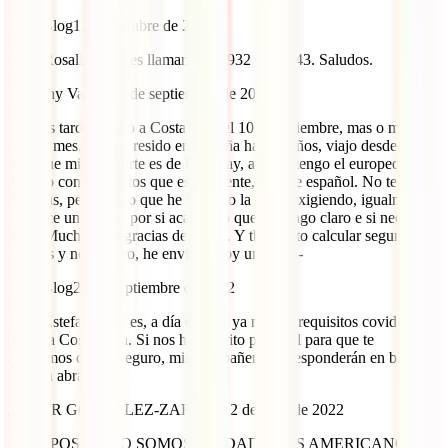
IATI Blog
12 de octubre de 2022
Hola Rosalía. Puedes llamarnos al 932 01 49 43. Saludos.
Estefany Vargas
25 de septiembre de 2022
Buenas tardes, viajo a Costa Rica el 10 de diciembre, mas o menos
por un mes. Vivo y resido en España hace 7 años, viajo desde aquí,
solo que mi pasaporte es de Uruguay, aun no tengo el europeo.
Cuento con mi Nietos que está vigente, mi Nie español. No tengo
vacunas, pero por lo que he visto no la están exigiendo, igualmente
me hace un seguro por si acaso. Lo que no tengo claro e si necesito
visa? Muchísimas gracias desde ya. Y tb intento calcular seguro con
ustedes y no lo ogro, he enviado hoy un email-
IATI Blog
26 de septiembre de 2022
Hola Estefany. Así es, a día de hoy ya no hay requisitos covid para
entrar a Costa Rica. Si nos has escrito por mail para que te
ayudemos con tu seguro, mis compañeras te responderán en breve
🙂 ¡Un abrazo!
JEINER GONZALEZ-ZARATE
12 de julio de 2022
MI ESPOSA Y YO SOMOS CIUDADANOS AMERICANOS,