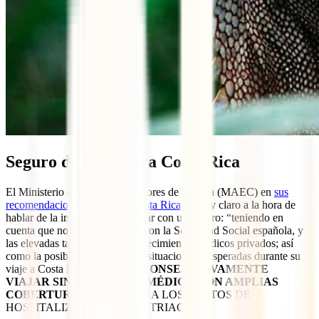
Seguro de viaje para Costa Rica
El Ministerio de Asuntos Exteriores de España (MAEC) en
sus
recomendaciones de viaje a Costa Rica
es muy claro a la hora de
hablar de la importancia de viajar con un seguro: “teniendo en
cuenta que no existe convenio con la Seguridad Social española, y
las elevadas tarifas de los establecimientos médicos privados; así
como la posibilidad de afrontar situaciones inesperadas durante su
viaje a Costa Rica,
SE DESACONSEJA VIVAMENTE
VIAJAR SIN UN SEGURO MÉDICO CON AMPLIAS
COBERTURAS
, QUE CUBRA LOS GASTOS DE
HOSPITALIZACIÓN Y REPATRIACIÓN”.