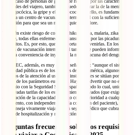
A. En caso de personas de grupos de riesgo o por las características
especiales del viajero, también se pueden valorar la de la meningitis
meningocócica, la gripe y el neumococo. Por ello, es fundamental
acudir a un centro de vacunación internacional con la suficiente
antelación para que sea un médico quien lo valore.
También existe riesgo de contraer chikungunya, malaria, zika y
dengue, todas ellas enfermedades transmitidas por las picaduras de
mosquitos. Es, por esto, que es importante prevenirlas. En los
centros de vacunación internacional también te pueden informar
sobre la conveniencia de inyectarte la nueva vacuna del dengue.
El MAEC, además, es muy claro y señala que: “aunque el sistema
de sanidad pública es de los mejores de Iberoamérica, algunos
aspectos de la atención al usuario e instalaciones se sitúan por
debajo de los parámetros europeos. Hay que advertir que no existe
convenio con la Seguridad Social española. Todo lo cual, unido a
las elevadas tarifas de los establecimientos privados (que exigen la
acreditación de la capacidad de pago con anterioridad a cualquier
tratamiento, con independencia de la condición del paciente), se
desaconseja vivamente viajar sin un seguro médico que cubra los
gastos de hospitalización y repatriación”.
Preguntas frecuentes sobre los requisitos
para viajar a Costa Rica en 2025