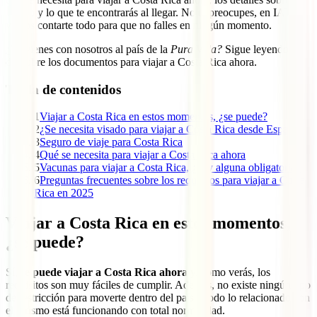
visado y lo que te encontrarás al llegar. No te preocupes, en IATI
vamos contarte todo para que no falles en ningún momento.
¿Te vienes con nosotros al país de la
Pura Vida?
Sigue leyendo y
descubre los documentos para viajar a Costa Rica ahora.
Tabla de contenidos
1
Viajar a Costa Rica en estos momentos, ¿se puede?
2
¿Se necesita visado para viajar a Costa Rica desde España?
3
Seguro de viaje para Costa Rica
4
Qué se necesita para viajar a Costa Rica ahora
5
Vacunas para viajar a Costa Rica, ¿hay alguna obligatoria?
6
Preguntas frecuentes sobre los requisitos para viajar a Costa
Rica en 2025
Viajar a Costa Rica en estos momentos,
¿se puede?
Sí,
se puede viajar a Costa Rica ahora
y, como verás, los
requisitos son muy fáciles de cumplir. Además, no existe ningún tipo
de restricción para moverte dentro del país y todo lo relacionado con
el turismo está funcionando con total normalidad.