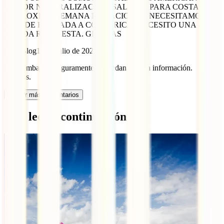
YO POR NATURALIZACION. SALIMOS PARA COSTA RICA
LA PROXIMA SEMANA DE VACIONES. NECESITAMOS
VISA DE ENTRADA A COSTA RICA. NECESITO UNA
RAPIDA RESPUESTA. GRACIAS
IATI Blog
13 de julio de 2022
En la embajada seguramente te puedan dar esa información.
Saludos.
Cargar más comentarios
Qué leer a continuación