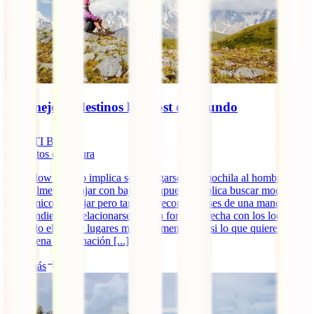
Los mejores destinos low cost del mundo
IATI Blog
4
minutos de lectura
Viajar low cost no implica solo cargarse una mochila al hombro.
Normalmente, viajar con bajo presupuesto implica buscar modo más
económico de viajar pero también recorrer países de una manera
independiente y relacionarse de una forma estrecha con los locales.
Por todo ello, hay lugares más recomendables si lo que quieres es
una buena combinación [...]
Leer más