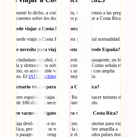
Para resumir lo dicho, a continuación, respondemos a las preguntas
más frecuentes sobre los documentos para viajar a Costa Rica:
¿Se puede viajar a Costa Rica ahora?
Sí, se puede viajar a Costa Rica ahora y con total normalidad.
¿Qué se necesita para viajar a Costa Rica desde España?
Si eres ciudadano español, solo necesitarás tu pasaporte, un billete
de salida y demostrar tu solvencia económica. Como señala el
Ministerio, es aconsejable viajar con un seguro con amplia
cobertura. El
IATI Mochilero
es la mejor opción.
¿Es necesario visado para viajar a Costa Rica?
No, si eres español y viajas a Costa Rica para hacer turismo durante
menos de 180 días, no necesitarás tramitar visado.
¿Existen vacunas obligatorias para viajar a Costa Rica?
Si se viaja desde España no hay vacunas obligatorias para viajar a
Costa Rica, pero sí que se requerirá la de la fiebre amarilla a
aquellos pasajeros que vengan desde determinados países donde esta