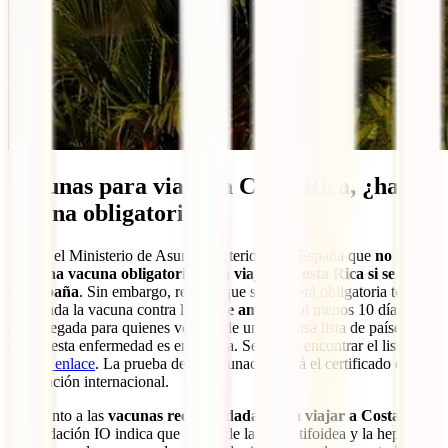
Vacunas para viajar a Costa Rica, ¿hay
alguna obligatoria?
Señala el Ministerio de Asuntos Exteriores de España que
no hay
ninguna vacuna obligatoria para viajar a Costa Rica si se viene
de España
. Sin embargo, recalca que sí que será obligatoria tener
inoculada la vacuna contra la
fiebre amarilla
al menos 10 días antes
de la llegada para quienes vengan de una extensa lista de países
donde esta enfermedad es endémica. Se puede encontrar el listado
en
este enlace
. La prueba de la vacunación será el certificado de
vacunación internacional.
En cuanto a las
vacunas recomendadas para viajar a Costa Rica
,
la Fundación IO indica que son la de la fiebre tifoidea y la hepatitis