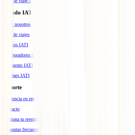
Guía de viaje a Indonesia
Mundo IATI
Sobre nosotros
Blog de viajes
Premios IATI
Colaboradores IATI
Descuento IATI
Informes IATI
Soporte
Asistencia en emergencias
Contacto
Gestiona tu reembolso
Preguntas frecuentes