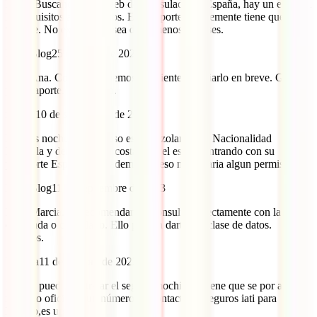
Hola! Buscando en la web del consulado en España, hay un error en
los requisitos aquí puestos. El pasaporte simplemente tiene que estar
vigente. No exigen que sea de al menos 6 meses.
IATI Blog
25 de junio de 2024
Hola Ana. Correcto, tenemos pendiente cambiarlo en breve. Gracias
por el aporte. Un abrazo.
marcia
10 de septiembre de 2023
Buenas noches. mi esposo es Venezolano con Nacionalidad
Espa;ola y debe viajar a costa rica, el estaria entrando con su
pasaporte Espa;ol pero ademas de eso necesitaria algun permiso//
IATI Blog
11 de septiembre de 2023
Hola Marcia. Te recomendamos consultar directamente con la
embajada o consulado. Ello podrán darte esa clase de datos.
Saludos.
Rosalía
11 de octubre de 2022
Dónde puedo contratar el seguro mochilero, tiene que se por aquí,
necesito oficina o un número de contacto de seguros iati para
hacerlo,es urgente