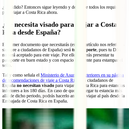
¿Decidido? Entonces sigue leyendo y descubre todos los requisitos
para viajar a Costa Rica ahora.
¿Se necesita visado para viajar a Costa
Rica desde España?
El primer documento que necesitarás (en este artículo nos referimos
siempre a ciudadanos de España) será
tu pasaporte
, pues tu DNI
no será aceptado para este viaje. Por ello, deberás presentar tu
pasaporte en buen estado y con espacio suficiente para estampar el
sello.
Tal y como señala el
Ministerio de Asuntos Exteriores en su página
de recomendaciones de viaje a Costa Rica
, los ciudadanos de
España
no necesitan visado
para viajar a Costa Rica para estancias
inferiores a los 180 días. En caso de querer alargar tu estancia más
allá de dicho periodo, podrás hacerlo antes de viajar al país desde la
Embajada de Costa Rica en España.