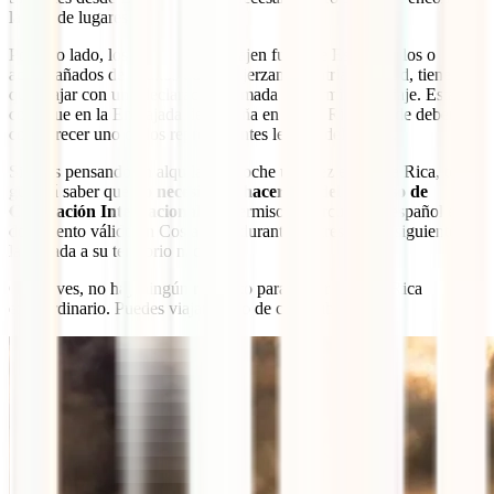
la lista de lugares en
este enlace
.
Por otro lado, los menores que viajen fuera de España solos o
acompañados de adultos que no ejerzan su patria potestad, tienen
que viajar con una declaración firmada de permiso de viaje. Esta se
consigue en la Embajada de España en Costa Rica, donde deberá
comparecer uno de los representantes legales del menor.
Si estás pensando en alquilar un coche una vez en Costa Rica, te
gustará saber que
no necesitarás hacer uso del Permiso de
Circulación Internacional
. El permiso de circulación español es un
documento válido en Costa Rica durante los tres meses siguientes a
la entrada a su territorio nacional.
Como ves, no hay ningún requisito para viajar a Costa Rica
extraordinario. Puedes viajar como de costumbre.