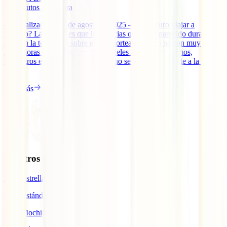
12
minutos de lectura
– Actualizado el 22 de agosto de 2025 – ¿Es seguro viajar a
México? La verdad es que las noticias que han aparecido durante
años en la televisión sobre el país norteamericano no son muy
alentadoras. Ciudades con altos niveles de violencia, timos,
secuestros exprés… Sin embargo, no se puede ser tajante a la hora
[...]
Leer más
Nuestros seguros
IATI Estrella
IATI Estándar
IATI Mochilero