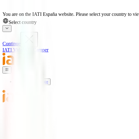
You are on the IATI España website. Please select your country to view
Select country
Continue
IATI Vida
IATI Camper
Seguros de Viaje
Mundo IATI
Soporte
Blog
Seguros de Viaje