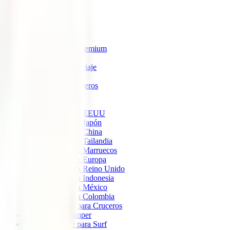
IATI Estrella
IATI Estándar
IATI Familia
IATI Escapadas
IATI Mochilero
IATI Anulación Premium
IATI Básico
IATI Anual Multiviaje
IATI Air Help
IATI Grandes Viajeros
IATI Estudios
Seguros de Viaje
Seguro de viaje a EEUU
Seguro de viaje a Japón
Seguro de viaje a China
Seguro de viaje a Tailandia
Seguro de viaje a Marruecos
Seguro de viaje a Europa
Seguro de viaje a Reino Unido
Seguro de viaje a Indonesia
Seguro de viaje a México
Seguro de viaje a Colombia
Seguro de viaje para Cruceros
Seguro para Camper
Seguro de viaje para Surf