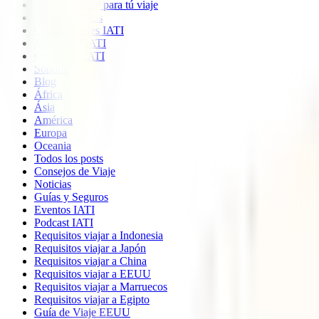
Imprescindible para tú viaje
Quiénes somos
Colaboradores IATI
Descuento IATI
Opiniones IATI
Soporte
Blog
África
Ásia
América
Europa
Oceania
Todos los posts
Consejos de Viaje
Noticias
Guías y Seguros
Eventos IATI
Podcast IATI
Requisitos viajar a Indonesia
Requisitos viajar a Japón
Requisitos viajar a China
Requisitos viajar a EEUU
Requisitos viajar a Marruecos
Requisitos viajar a Egipto
Guía de Viaje EEUU