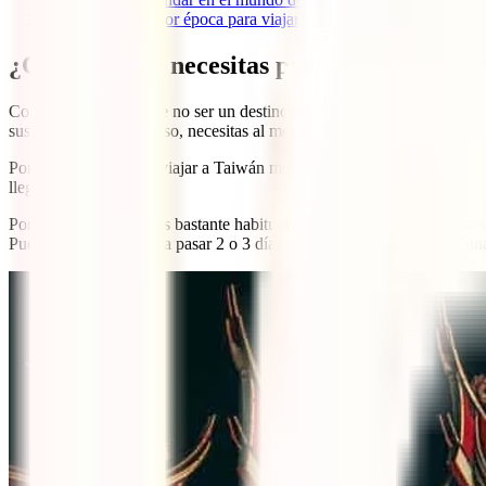
4
¿Cuál es la mejor época para viajar a Taiwán?
¿Cuántos días necesitas para ver Taiwán?
Como verás, a pesar de no ser un destino tan conocido, ni siquiera ent
sus alrededores. Para eso, necesitas al menos 4 o 5 días enteros, por lo
Por supuesto, podrías viajar a Taiwán mucho menos tiempo o mucho más
llegar hasta aquí.
Por otro lado, ya que es bastante habitual no encontrar vuelos directo
Puedes aprovechar para pasar 2 o 3 días en una de ellas y ya harás un