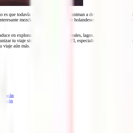
rto es que todavía son pocos los que se animan a descubrir esta isla a ca
teresante mezcla resultado del paso de holandeses, españoles, franceses
aduce en explorar bonitos parques naturales, lagos, aldeas tradicionales
nizar tu viaje sin volverte loco, en IATI, especialistas en
seguros de vi
u viaje aún más.
 Taiwán
 Taiwán