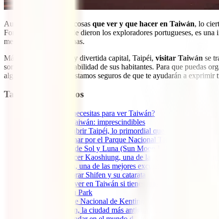
Aunque hay bastantes cosas
que ver y que hacer en Taiwán
, lo cie
Formosa, nombre que le dieron los exploradores portugueses, es una in
menos un par de semanas.
Más allá de su curiosa y divertida capital, Taipéi,
visitar Taiwán
se tr
sorprenderte con la amabilidad de sus habitantes. Para que puedas orga
algunos consejos que estamos seguros de que te ayudarán a exprimir t
Tabla de contenidos
1
¿Cuántos días necesitas para ver Taiwán?
2
Qué hacer en Taiwán: imprescindibles
2.1
1. Descubrir Taipéi, lo primordial que hacer en Taiwán
2.2
2. Caminar por el Parque Nacional Taroko
2.3
3. Lago de Sol y Luna (Sun Moon Lake)
2.4
4. Conocer Kaoshiung, una de las ciudades que ver en
2.5
5. Jiufen, una de las mejores excursiones que hacer en
2.6
6. Explorar Shifen y su catarata
3
Más cosas que ver en Taiwán si tienes más tiempo
3.1
7. Yehliu Park
3.2
8. Parque Nacional de Kenting
3.3
9. Tainan, la ciudad más antigua que ver en Taiwán
3.4
10. Ahondar en el mundo del té