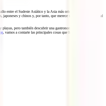
ballo entre el Sudeste Asiático y la Asia más oriental. La antigua
, japoneses y chinos y, por tanto, que merece ser recorrida durante al
 y playas, pero también descubrir una gastronomía increíble y
aje
, vamos a contarte las principales cosas que hacer en Taiwán y