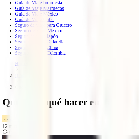
Guía de Viaje Indonesia
Guía de Viaje Marruecos
Guía de Viaje México
Guía de Viaje Cuba
Seguro de viaje para Crucero
Seguro de Viaje México
Seguro de viaje Japón
Seguro de viaje Tailandia
Seguro de viaje China
Seguro de viaje Colombia
Home
Blog
Que ver taiwan
Qué ver y qué hacer en Taiwán:
IATI Blog
12
minutos de lectura
0