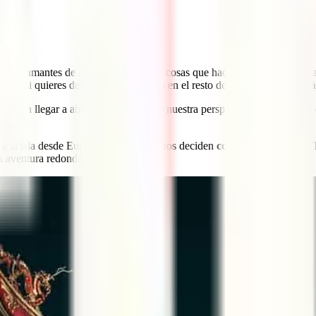
re los amantes de Asia, hay bastantes cosas que hacer en Taiwán. Aun así
 que, si quieres descubrir más lugares en el resto del país,
una cifra má
 sin llegar a aburrirte, pero, desde nuestra perspectiva, dos semanas 
s a la isla desde Europa, muchos viajeros deciden
combinar su viaje a
a aventura redonda.