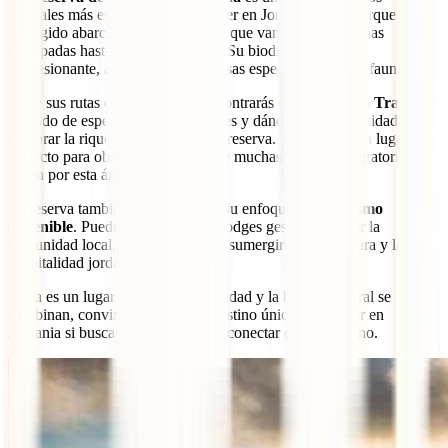
naturales más espectaculares que ver en Jordania. Este parque
protegido abarca paisajes diversos, que van desde montañas
escarpadas hasta valles y cañones. Su biodiversidad es
impresionante, albergando numerosas especies de flora y fauna.
Entre sus rutas de senderismo, encontrarás el
Wadi Dana Trail
,
plagado de espectaculares miradores y dándote la oportunidad de
explorar la riqueza ecológica de la reserva. Además, es un lugar
perfecto para observar aves, ya que muchas especies migratorias
pasan por esta área.
La reserva también se destaca por su enfoque en el
turismo
sostenible
. Puedes alojarte en ecolodges gestionados por la
comunidad local, lo que te permite sumergirte en la cultura y la
hospitalidad jordanas.
Dana es un lugar donde la tranquilidad y la belleza natural se
combinan, convirtiéndolo en un destino único que visitar en
Jordania si buscas desconectar y reconectar con el entorno.