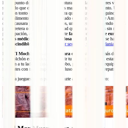
Está a punto de dar inicio una aventura inolvidable y quieres vivirla
sabiendo que estarás en las mejores manos en todo momento. Un
resbalón tonto en la legendaria Petra que te causara un esguince,
algún alimento callejero en mal estado en los mercados de Amman
que te causara problemas digestivos, un accidente recorriendo el país
por carretera o cualquier enfermedad que en casa pasarías sin mayor
preocupación, aquí podría suponerte
facturas de miles de euros en
centros médicos privados de dudosa calidad
. Por ello, se hace
imprescindible
contar con el
mejor seguro de viaje a Jordania
.
El IATI Mochilero es el mejor para este destino
. Además del
gran colchón económico para cubrir tu asistencia médica, estará
también a tu lado en casos como robo, problemas con tu equipaje,
incidentes con tus transportes o incluso si necesitaras ser repatriado.
No te la juegues en un país así y hazte ahora con tu seguro: