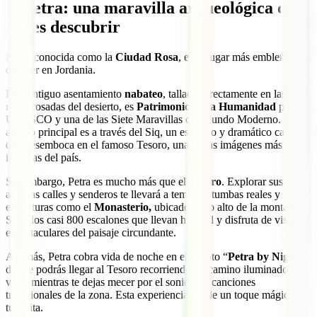
1. Petra: una maravilla arqueológica que
debes descubrir
Petra, conocida como la
Ciudad Rosa
, es el lugar más emblemático
que ver en Jordania.
Este antiguo asentamiento
nabateo
, tallado directamente en las
rocas rosadas del desierto, es
Patrimonio de la Humanidad
por la
UNESCO y una de las Siete Maravillas del Mundo Moderno. Su
acceso principal es a través del Siq, un estrecho y dramático cañón
que desemboca en el famoso Tesoro, una de las imágenes más
icónicas del país.
Sin embargo, Petra es mucho más que el
Tesoro
. Explorar sus
amplias calles y senderos te llevará a templos, tumbas reales y
estructuras como el
Monasterio,
ubicado en lo alto de la montaña.
Sube los casi 800 escalones que llevan hasta él y disfruta de vistas
espectaculares del paisaje circundante.
Además, Petra cobra vida de noche en el evento “
Petra by Night
“,
donde podrás llegar al Tesoro recorriendo un camino iluminado por
velas mientras te dejas mecer por el sonido de canciones
tradicionales de la zona. Esta experiencia añade un toque mágico a
tu visita.