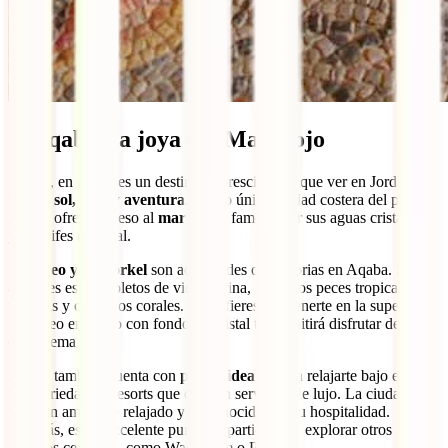
7. Aqaba: la joya del Mar Rojo
Aqaba, en el sur, es un destino imprescindible que ver en Jordania si
buscas
sol, mar y aventura
. Como única ciudad costera del país,
Aqaba ofrece acceso al
mar Rojo
, famoso por sus aguas cristalinas
y arrecifes de coral.
El
buceo y el snorkel
son actividades obligatorias en Aqaba. Sus
arrecifes están repletos de vida marina, incluidos peces tropicales,
tortugas y coloridos corales. Si prefieres mantenerte en la superficie,
un paseo en barco con fondo de cristal te permitirá disfrutar de este
ecosistema único.
Aqaba también cuenta con
playas ideales
para relajarte bajo el sol y
una variedad de resorts que ofrecen servicios de lujo. La ciudad
tiene un ambiente relajado y es conocida por su hospitalidad.
Además, es un excelente punto de partida para explorar otros
destinos cercanos, como Wadi Rum o Petra.