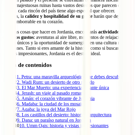
Desde majestuosas ruinas hasta vastos desiertos que parecen de otro
mundo, cada rincón del país tiene algo especial que ofrecer.
Además, la
calidez y hospitalidad de su gente
harán que deje una
huella imborrable en tu corazón.
Entre las cosas que hacer en Jordania, encontrarás
actividades para
todos los gustos
: aventuras al aire libre, momentos de relajación en
lugares únicos y la oportunidad de sumergirte en una cultura rica en
tradiciones. Tanto si eres amante de la historia como si buscas
paisajes impresionantes, Jordania es el destino ideal.
Tabla de contenidos
1
1. Petra: una maravilla arqueológica que debes descubrir
2
2. Wadi Rum: un desierto de otro mundo
3
3. El Mar Muerto: una experiencia flotante única
4
4. Jerash: un viaje al pasado romano
5
5. Amán: el corazón vibrante de Jordania
6
6. Madaba: la ciudad de los mosaicos
7
7. Aqaba: la joya del Mar Rojo
8
8. Los castillos del desierto: historia y arquitectura
9
9. Dana: un paraíso natural en Jordania
10
10. Umm Qais: historia y vistas impresionantes