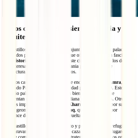
8. Los castillos del desierto: historia y
arquitectura
Los castillos del desierto son un conjunto de fortalezas y palacios
esparcidos por el este de Jordania que ofrecen una visión fascinante
de la
historia islámica y omeya
. Este circuito es uno de los destinos
más interesantes que visitar en Jordania por su mezcla de
arquitectura, arte y paisajes desérticos.
Entre los castillos más destacados se encuentra
Quseir Amra
,
declarado Patrimonio de la Humanidad por la UNESCO. Este
pequeño palacio cuenta con frescos bien conservados que
representan escenas de la vida cotidiana y figuras míticas. Otros
castillos importantes son
Qasr Al-Kharrana
, conocido por su
diseño geométrico, y
Qasr Al-Azraq
, que fue utilizado por
Lawrence de Arabia durante la Revuelta Árabe.
Cada castillo tiene su propio encanto y propósito, desde refugios
para caravanas hasta residencias de caza. Explorar estos lugares te
permite comprender la vida y las estrategias políticas de los omeyas