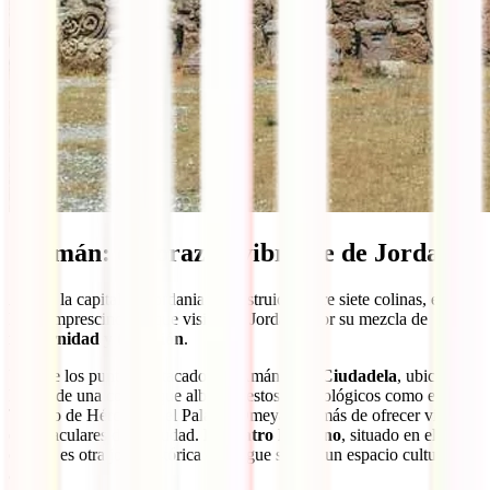
5. Amán: el corazón vibrante de Jordania
Amán, la capital de Jordania y construida sobre siete colinas, es un
lugar imprescindible que visitar en Jordania por su mezcla de
modernidad y tradición
.
Uno de los puntos destacados de Amán es
la Ciudadela
, ubicada en
lo alto de una colina, que alberga restos arqueológicos como el
Templo de Hércules y el Palacio Omeya, además de ofrecer vistas
espectaculares de la ciudad.
El Teatro Romano
, situado en el
centro, es otra joya histórica que sigue siendo un espacio cultural
activo.