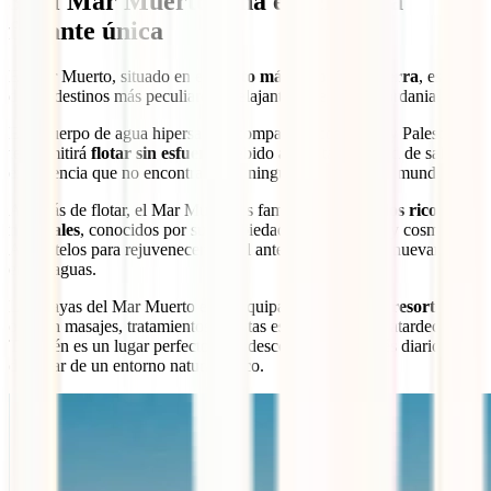
3. El Mar Muerto: una experiencia
flotante única
El Mar Muerto, situado en el
punto más bajo de la Tierra
, es uno
de los destinos más peculiares y relajantes que ver en Jordania.
Este cuerpo de agua hipersalina, compartido con Israel y Palestina,
te permitirá
flotar sin esfuerzo
debido a su alta densidad de sal, una
experiencia que no encontrarás en ningún otro lugar del mundo.
Además de flotar, el Mar Muerto es famoso por sus
lodos ricos en
minerales
, conocidos por sus propiedades terapéuticas y cosméticas.
Aplícatelos para rejuvenecer la piel antes de sumergirte nuevamente
en las aguas.
Las playas del Mar Muerto están equipadas con
spas y resorts
que
ofrecen masajes, tratamientos y vistas espectaculares al atardecer.
También es un lugar perfecto para desconectar del estrés diario y
disfrutar de un entorno natural único.