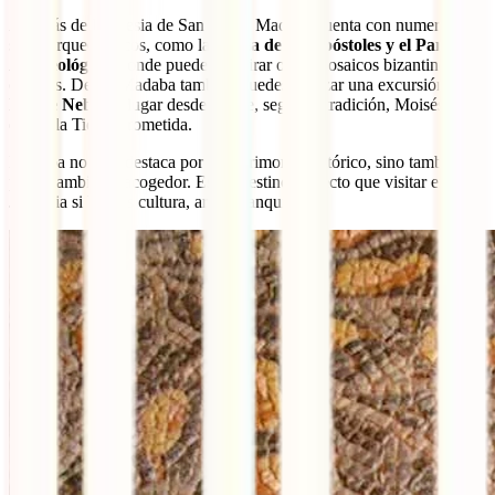
Además de la iglesia de San Jorge, Madaba cuenta con numerosos
sitios arqueológicos, como la
iglesia de los Apóstoles y el Parque
Arqueológico
, donde puedes admirar otros mosaicos bizantinos y
omeyas. Desde Madaba también puedes realizar una excursión al
Monte Nebo
, el lugar desde donde, según la tradición, Moisés
divisó la Tierra Prometida.
Madaba no solo destaca por su patrimonio histórico, sino también
por su ambiente acogedor. Es un destino perfecto que visitar en
Jordania si buscas cultura, arte y tranquilidad.