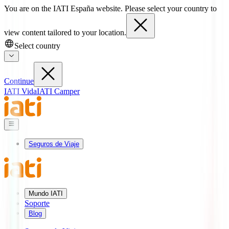
You are on the IATI España website. Please select your country to
view content tailored to your location.
Select country
Continue
IATI Vida
IATI Camper
Seguros de Viaje
Mundo IATI
Soporte
Blog