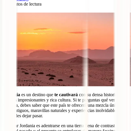
11
minutos de lectura
0
Jordania
es un destino que
te cautivará
con su densa historia,
paisajes impresionantes y rica cultura. Si te preguntas qué ver en
Jordania, debes saber que este país te ofrecerá una mezcla única de
sitios antiguos, maravillas naturales y experiencias inolvidables que
no puedes dejar pasar.
Explorar Jordania es adentrarse en una tierra llena de contrastes,
donde el pasado y el presente se entrelazan de manera fascinante.