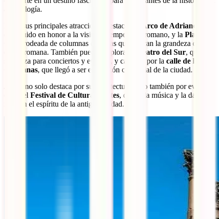
convierte en un destino fascinante para los amantes de la historia y la
arqueología.
Entre sus principales atracciones destacan el
Arco de Adriano
,
construido en honor a la visita del emperador romano, y la
Plaza
Oval
, rodeada de columnas corintias que evocan la grandeza de la
época romana. También puedes explorar el
Teatro del Sur
, que aún
se utiliza para conciertos y eventos, y caminar por la
calle de las
Columnas
, que llegó a ser el corazón comercial de la ciudad.
Jerash no solo destaca por su arquitectura, sino también por eventos
como el
Festival de Cultura y Artes
, donde la música y la danza
reviven el espíritu de la antigua ciudad.