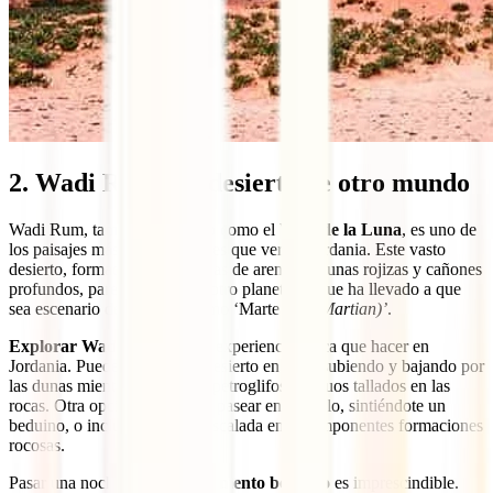
2. Wadi Rum: un desierto de otro mundo
Wadi Rum, también conocido como el
Valle de la Luna
, es uno de
los paisajes más impresionantes que ver en Jordania. Este vasto
desierto, formado por montañas de arenisca, dunas rojizas y cañones
profundos, parece sacado de otro planeta, lo que ha llevado a que
sea escenario de películas como ‘Marte (
The Martian)’
.
Explorar Wadi Rum
es una experiencia única que hacer en
Jordania. Puedes recorrer el desierto en jeep, subiendo y bajando por
las dunas mientras descubres petroglifos antiguos tallados en las
rocas. Otra opción popular es pasear en camello, sintiéndote un
beduino, o incluso practicar escalada en sus imponentes formaciones
rocosas.
Pasar una noche en un
campamento beduino
es imprescindible.