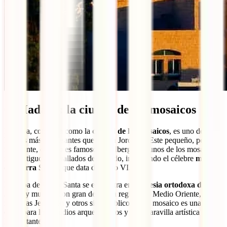
6. Madaba: la ciudad de los mosaicos
Madaba, conocida como la
ciudad de los mosaicos
, es uno de los
lugares más interesantes que ver en Jordania. Este pequeño, pero
fascinante, destino es famoso por albergar algunos de los mosaicos
más antiguos y detallados del mundo, incluyendo el célebre
mapa
de Tierra Santa
, que data del siglo VI.
El mapa de Tierra Santa se encuentra en la
iglesia ortodoxa de San
Jorge
y muestra con gran detalle la región del Medio Oriente,
incluidas Jerusalén y otros sitios bíblicos. Este mosaico es una pieza
clave para los estudios arqueológicos y una maravilla artística para
los visitantes.