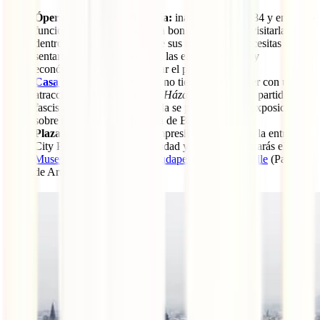
Ópera Nacional de Hungría:
inaugurada en 1884 y en pleno
funcionamiento. Una manera bonita y barata de visitarla por
dentro es acudiendo a una de sus obras. Si no necesitas
sentarte en las primeras filas, las entradas son muy
económicas. Puedes consultar el programa
aquí
.
Casa del Terror
:
este lugar no tiene nada que ver con una
atracción de feria. La
Terror Háza
fue la sede del partido
fascista y una prisión y en ella se puede ver una exposición
sobre esta parte de la historia de Budapest.
Plaza de los Héroes:
esta impresionante plaza es la entrada al
City Park o Parque de la Ciudad y en ella encontrarás el
Museo de Bellas Artes de Budapest
y en
Kunsthalle
(Palacio
de Arte de Budapest).