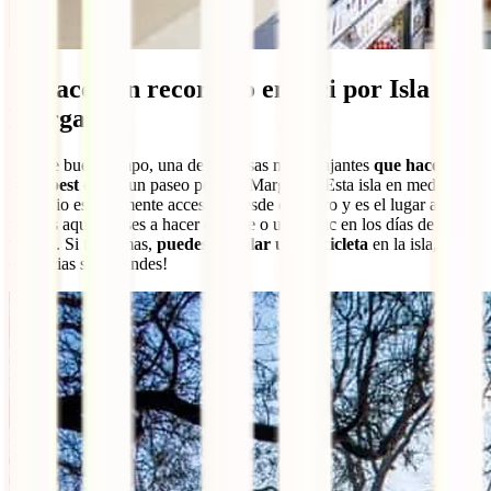
8. Hacer un recorrido en bici por Isla
Margarita
Si hace buen tiempo, una de las cosas más relajantes
que hacer en
Budapest
es dar un paseo por isla Margarita. Esta isla en medio del
Danubio es fácilmente accesible desde el centro y es el lugar al que
van los aquincenses a hacer deporte o un picnic en los días de
verano. Si te animas,
puedes alquilar una bicicleta
en la isla, ¡las
distancias son grandes!