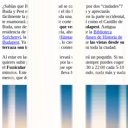
¿Sabías que Budapest en realidad se compone por dos “ciudades”?
Buda y Pest están separadas por el río Danubio y apreciarás
fácilmente la personalidad de cada una. Buda, en la parte occidental,
te enamorará por sus edificios de corte imperial como el Castillo de
Buda, uno de los mejores sitios
que ver en Budapest
. Antigua
residencia de los reyes de Hungría, ahora acoge la
Biblioteca
Széchenyi
, la
Galería Nacional Húngara
y el
Museo de Historia de
Budapest
. Ya entres a ellos o no, lo cierto es que
las vistas desde su
terraza son increíbles
y podrás contemplar casi toda la ciudad.
Al estar en las alturas, llegar te llevará un costará un poquitín. Si no
quieres subir por las escaleras o por la cuesta, siempre puedes coger
el
Funicular Budavári Sikló
, que opera de 7:30 a 22:00 cada 5-10
minutos. Este curioso transporte lleva funcionando, nada más y nada
menos, que desde 1870.