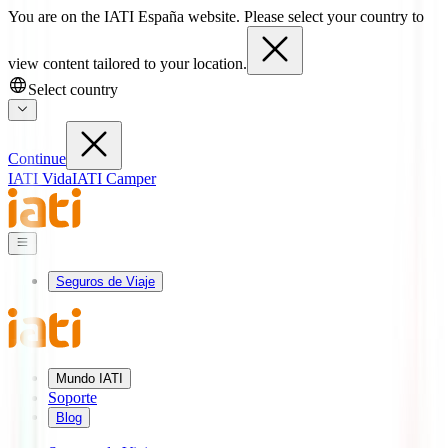
You are on the IATI España website. Please select your country to
view content tailored to your location.
Select country
Continue
IATI Vida
IATI Camper
Seguros de Viaje
Mundo IATI
Soporte
Blog