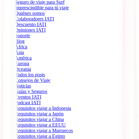
Seguro de viaje para Surf
Imprescindible para tú viaje
Quiénes somos
Colaboradores IATI
Descuento IATI
Opiniones IATI
Soporte
Blog
África
Ásia
América
Europa
Oceania
Todos los posts
Consejos de Viaje
Noticias
Guías y Seguros
Eventos IATI
Podcast IATI
Requisitos viajar a Indonesia
Requisitos viajar a Japón
Requisitos viajar a China
Requisitos viajar a EEUU
Requisitos viajar a Marruecos
Requisitos viajar a Egipto