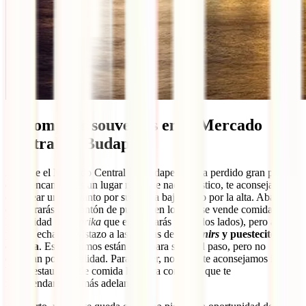
7. Comprar souvenirs en el Mercado
Central de Budapest
Aunque el Mercado Central de Budapest ya ha perdido gran parte
de su encanto y es un lugar más que nada turístico, te aconsejamos
curiosear un rato tanto por su planta baja como por la alta. Abajo
encontrarás un montón de puestos en los que se vende comida (ojo a
la cantidad de
paprika
que encontrarás por todos lados), pero arriba
podrás echar un vistazo a las tiendas de
souvenirs
y puestecitos de
comida
. Estos últimos están bien para salir del paso, pero no
destacan por su calidad. Para comer, nosotros te aconsejamos ir a un
buen restaurante de comida húngara como los que te
recomendaremos más adelante.