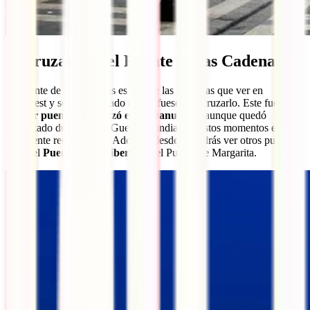
6. Cruzar por el Puente de las Cadenas
El Puente de las Cadenas es una de las insignias que ver en
Budapest y sería un pecado que te fueses sin cruzarlo. Este fue el
primer puente que cruzó el río Danubio
y, aunque quedó
destrozado durante la II Guerra Mundial, en estos momentos está
totalmente reconstruido. Además, desde él podrás ver otros puentes
como el
Puente de la Libertad
o el Puente de Margarita.