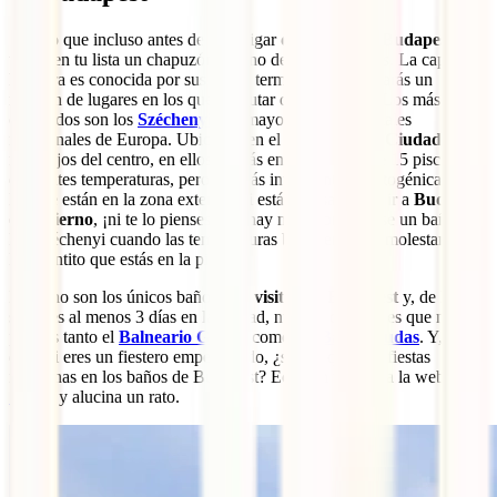
Seguro que incluso antes de investigar
qué hacer en Budapest
ya
tenías en tu lista un chapuzón en uno de sus balnearios. La capital
húngara es conocida por sus aguas termales y encontrarás un
montón de lugares en los que disfrutar de esta faceta. Los más
conocidos son los
Széchenyi
, los mayores baños termales
medicinales de Europa. Ubicados en el
Parque de la Ciudad
, no
muy lejos del centro, en ellos podrás encontrar más de 15 piscinas a
diferentes temperaturas, pero las más interesantes y fotogénicas son
las que están en la zona exterior. Si estás pensando en ir a
Budapest
en invierno
, ¡ni te lo pienses! No hay nada como darse un baño en
los Széchenyi cuando las temperaturas bajo cero ni te molestan con
lo calentito que estás en la piscina.
Estos no son los únicos baños
que visitar en Budapest
y, de hecho,
si tienes al menos 3 días en la ciudad, nuestro consejo es que no te
pierdas tanto el
Balneario Gellért
como los
Baños Rudas
. Y, ojo al
dato, si eres un fiestero empedernido, ¿sabías que hay fiestas
nocturnas en los baños de Budapest? Echa un vistazo a la web de
Sparty
y alucina un rato.