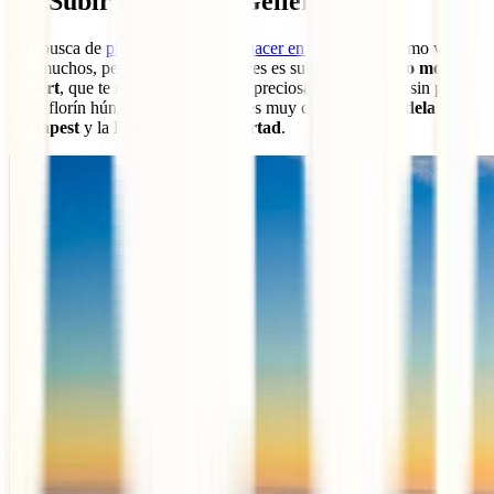
10. Subir a la colina Gellért
¿En busca de
planes
low cost
que hacer en Budapest
? Como ves,
hay muchos, pero uno de los mejores es subir a la
colina o monte
Gellért
, que te regalará unas vistas preciosas de la ciudad sin pagar
ni un florín húngaro. Además, tienes muy cerca la
Ciudadela de
Budapest
y la
Estatua de la Libertad
.