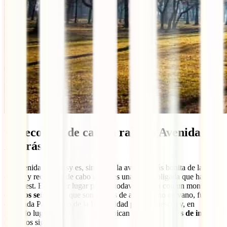
9. Recorrer de cabo a rabo la Avenida
Andrássy
La Avenida Andrássy es, sin duda, la avenida más bonita de la
ciudad y recorrerla de cabo a raro es una tarea obligada que hacer en
Budapest. En primer lugar porque todavía cuenta con un montón de
edificios señoriales
que son dignos de admirar (no en vano, fue
declarada Patrimonio de la Humanidad por la Unesco) y, en
segundo lugar, porque en ella se ubican algunos
lugares de interés
como los siguientes: