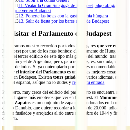
10
10. Subir a la colina Gellért
11
11. Visitar la Gran Sinagoga de Budapest, algo obligatorio
que ver en Budapest
12
12. Ponerte las botas con la gastronomía húngara
13
13. Salir de fiesta por los bares ruina de Budapest
1. Visitar el Parlamento de Budapest
Empezamos nuestro recorrido por todos los lugares
que ver en
Budapest
por uno de los más bonitos: el Parlamento de Hungría. Se
trata del tercer edificio de este tipo más grande del mundo, tras el de
Rumanía y el de Argentina, pero, para nosotros, es, sin duda, el más
bonito de todos. Si ya contemplarlo por fuera es recomendable,
visitar el interior del Parlamento
es una de las mejores cosas que
hacer en Budapest. Existen
tours guiados
en varios idiomas, entre
ellos el español, así que no lo dudes y
reserva tu entrada
.
Por cierto, muy cerca del edificio del parlamento se encuentra uno
de los lugares más emotivos que ver en Budapest. El
Monumento
de los Zapatos
es un conjunto de zapatos abandonados en la orilla
del río Danubio, que quiere recordar a los más de 20.000 judíos que
fueron fusilados y arrojados al río entre diciembre de 1944 y finales
de 1945.