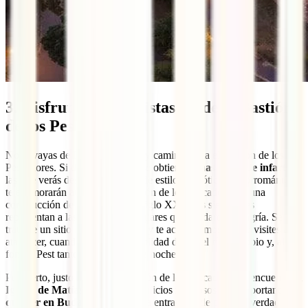
3. Disfrutar de las vistas desde el Bastión
de los Pescadores
No te vayas de Buda tan rápido y camina hacia el Bastión de los
Pescadores. Si desde el castillo se obtienen
unas vistas de infarto
,
las que verás desde esta terraza de estilo neogótico y neorrománico
te enamorarán aún más. El Bastión de los Pescadores es una
construcción de comienzos del siglo XX y sus siete torres
representan a las siete tribus magiares que fundaron Hungría. Se
trata de un sitio
muy fotogénico
y te aconsejamos que lo visites al
atardecer, cuando tienes la posibilidad de ver el río Danubio y, al
fondo, Pest tanto de día como de noche.
Por cierto, justo al lado del Bastión de los Pescadores se encuentra la
Iglesia de Matías
, uno de los edificios religiosos más importantes
que ver en Budapest
. Aunque la entrada es de pago, la verdad es