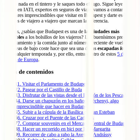
te dejes nada en el tintero y le saques todo el jugo. Sigue leyendo
porque en IATI, expertos en seguros de viaje, vamos a contarte todo
los lugares imprescindibles que visitar en Budapest y darte esos
consejos de viajero a viajero que marcan la diferencia.
Además, ¿sabías que Budapest es una de
las ciudades más
asequibles
a los bolsillos de los viajeros? Los buenísimos precios
del alojamiento y la comida junto al número creciente de vuelos de
aerolíneas de bajo coste hace que sea una de las
escapadas
low cost
para cualquier temporada y, por ello, entra dentro de estos
5 destinos
baratos de Europa
.
Tabla de contenidos
1
1. Visitar el Parlamento de Budapest
2
2. Pasear por el Castillo de Buda
3
3. Disfrutar de las vistas desde el Bastión de los Pescadores
4
4. Darse un chapuzón en los baños Széchenyi, algo
imprescindible que hacer en Budapest
5
5. Subir a la cúpula de la Basílica de San Esteban
6
6. Cruzar por el Puente de las Cadenas
7
7. Comprar souvenirs en el Mercado Central de Budapest
8
8. Hacer un recorrido en bici por Isla Margarita
9
9. Recorrer de cabo a rabo la Avenida Andrássy