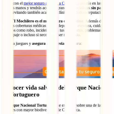
contar con el
mejor seguro de viaje a Costa Rica
estarás en las
mejores manos y tendrás acceso a grandes especialistas
sin pagar
nada
, evitando también acabar en clínicas de dudosa reputación.
El IATI Mochilero es el mejor para este destino
. Además de
grandes coberturas médicas y para deportes de aventura, cuida de ti
en casos como robo, incidentes con tus transportes, problemas con
tu equipaje o incluso si necesitaras ser repatriado.
No te la juegues y
asegura ahora esta aventura
:
Conocer vida salvaje del Parque Nacional
de Tortuguero
El
Parque Nacional Tortuguero
se extiende sobre una de las
regiones con mayor biodiversidad de Costa Rica.