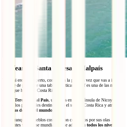
Surfear en Santa Teresa y Malpaís
Tanto si eres un experto, como si es la primera vez que vas a intentar
ponerte de pie sobre una tabla, practicar el surf es una de las mejores
cosas que hacer en Costa Rica.
Santa Teresa y Mal País
, ubicados en la Península de Nicoya, son
dos de los principales destinos para el surf de Costa Rica y atraen a
surfistas de todo el mundo
.
Estos tranquilos pueblos costeros son conocidos por sus olas
constantes y de clase mundial que se adaptan a
todos los niveles
,