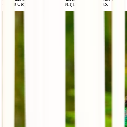
cascada Oropéndola, servirán para relajarte tras el esfuerzo.