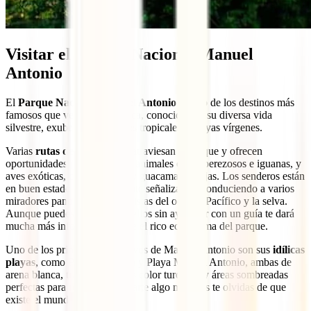
Visitar el Parque Nacional Manuel
Antonio
El
Parque Nacional Manuel Antonio
es uno de los destinos más
famosos que ver en Costa Rica, conocido por su diversa vida
silvestre, exuberantes bosques tropicales y playas vírgenes.
Varias
rutas de senderismo
atraviesan el parque y ofrecen
oportunidades para encontrar animales como perezosos e iguanas, y
aves exóticas, como tucanes y guacamayas rojas. Los senderos están
en buen estado y perfectamente señalizados, conduciendo a varios
miradores panorámicos con vistas del océano Pacífico y la selva.
Aunque puedes navegar por ellos sin ayuda, ir con un guía te dará
mucha más información sobre el rico ecosistema del parque.
Uno de los principales atractivos de Manuel Antonio son sus
idílicas
playas
, como Playa Espadilla y Playa Manuel Antonio, ambas de
arena blanca, tranquilas aguas color turquesa y áreas sombreadas
perfectas para relajarse o tomarte algo mientras te olvidas de que
existe el mundo ahí fuera.