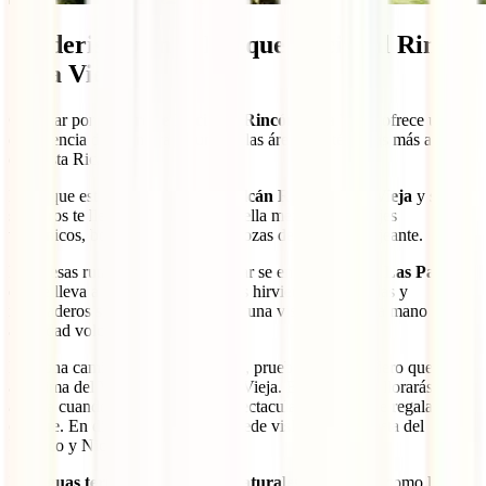
Senderismo en el Parque Nacional Rincón
de la Vieja
Caminar por el
Parque Nacional Rincón de la Vieja
ofrece una
experiencia de aventura en una de las áreas geotérmicas más activas
de Costa Rica.
El parque está dominado por el
volcán Rincón de la Vieja
y sus
senderos te llevan a conocer una bella mezcla de paisajes
volcánicos, bosques frondosos y pozas de barro burbujeante.
Entre esas rutas que puedes afrontar se encuentra la de
Las Pailas
,
que te lleva a través de manantiales hirvientes, fumarolas y
respiraderos sulfurosos, brindando una vista de primera mano de la
actividad volcánica.
Para una caminata
más desafiante
, prueba con el sendero que lleva
a la cima del Volcán Rincón de la Vieja. Es duro, pero llorarás de
alegría cuando disfrutes de las espectaculares vistas que regala la
cumbre. En días despejados, se puede vislumbrar la costa del
Pacífico y Nicaragua.
Las
aguas termales y cascadas naturales
del parque, como la