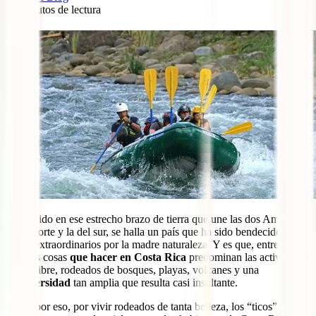
10
minutos de lectura
0
Escondido en ese estrecho brazo de tierra que une las dos Américas,
la del norte y la del sur, se halla un país que ha sido bendecido con
dones extraordinarios por la madre naturaleza. Y es que, entre las
mejores cosas
que hacer en Costa Rica
predominan las actividades
al aire libre, rodeados de bosques, playas, volcanes y una
biodiversidad
tan amplia que resulta casi insultante.
Quizá por eso, por vivir rodeados de tanta belleza, los “ticos” –