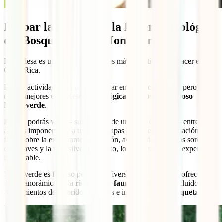
Probar la tirolesa en la Reserva Biológica
del Bosque Nuboso Monteverde
La tirolesa es una de las actividades más divertidas que hacer en
Costa Rica.
Es una actividad que puedes realizar en distintos lugares, pero uno
de los mejores es la
Reserva Biológica del Bosque Nuboso
Monteverde
.
En ella podrás volar – suspendido de un cable de acero – entre
árboles imponentes y a través de capas de nubes. La sensación de
flotar sobre la exuberante vegetación, acompañado por los sonidos
de las aves y la vida silvestre debajo, lo convierte en una experiencia
inolvidable.
Monteverde es famoso por su biodiversidad, y la tirolina ofrece una
vista panorámica de la
rica flora y fauna
del bosque, incluidos
avistamientos de coloridos colibríes e incluso el esquivo
quetzal
.