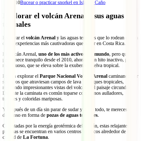
10
Bucear o practicar snorkel en Isla del Caño
Explorar el volcán Arenal y sus aguas
termales
Explorar el
volcán Arenal
y las aguas termales que lo rodean es una
de las experiencias más cautivadoras que hacer en Costa Rica.
El volcán Arenal,
uno de los más activos del mundo
, pero que
permanece tranquilo desde el 2010, ahora es un hito inactivo, pero
majestuoso, que se eleva sobre la exuberante selva tropical.
Podrás explorar el
Parque Nacional Volcán Arenal
caminando por
senderos que atraviesan campos de lava y bosques tropicales,
regalando impresionantes vistas del volcán y el paisaje circundante.
Durante la caminata es común toparse con monos aulladores,
tucanes y coloridas mariposas.
Y después de un día sin parar de sudar y darlo todo, te mereces un
descanso en forma de
pozas de aguas termales
.
Calentadas por la energía geotérmica del volcán, estas relajantes
piscinas se encuentran en varios centros turísticos alrededor de la
ciudad de
La Fortuna
.