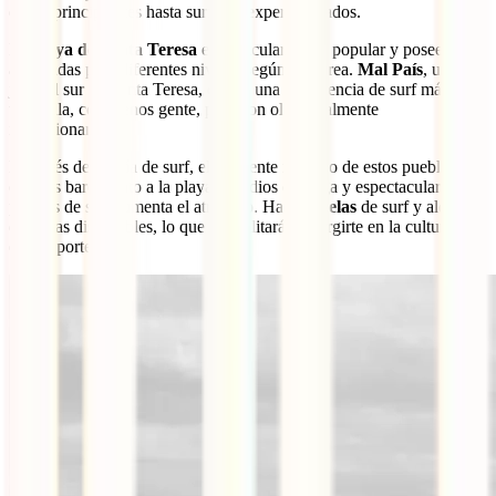
desde principiantes hasta surfistas experimentados.
La
playa de Santa Teresa
es particularmente popular y posee olas
adecuadas para diferentes niveles según la marea.
Mal País
, ubicada
justo al sur de Santa Teresa, ofrece una experiencia de surf más
tranquila, con menos gente, pero con olas igualmente
impresionantes.
Después de un día de surf, el ambiente relajado de estos pueblos,
con sus bares junto a la playa, estudios de yoga y espectaculares
puestas de sol, aumenta el atractivo. Hay
escuelas
de surf y alquiler
de tablas disponibles, lo que te facilitará sumergirte en la cultura de
este deporte.