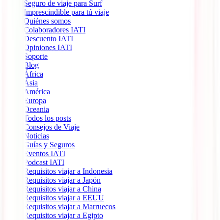
Seguro de viaje para Surf
Imprescindible para tú viaje
Quiénes somos
Colaboradores IATI
Descuento IATI
Opiniones IATI
Soporte
Blog
África
Ásia
América
Europa
Oceania
Todos los posts
Consejos de Viaje
Noticias
Guías y Seguros
Eventos IATI
Podcast IATI
Requisitos viajar a Indonesia
Requisitos viajar a Japón
Requisitos viajar a China
Requisitos viajar a EEUU
Requisitos viajar a Marruecos
Requisitos viajar a Egipto