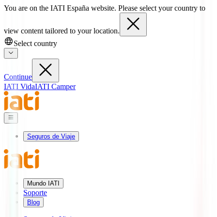
You are on the IATI España website. Please select your country to
view content tailored to your location.
Select country
Continue
IATI Vida
IATI Camper
Seguros de Viaje
Mundo IATI
Soporte
Blog