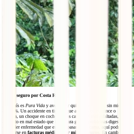
Viajar seguro por Costa Rica
Este país es
Pura Vida
y aventura y quieres disfrutarlo, sin miedos,
al 100%. Un accidente en tirolina que acabara en esguince o
fractura, un choque en coche por las carreteras mal asfaltadas, algún
alimento en mal estado que te causara graves problemas digestivos o
cualquier enfermedad que en casa pasarías en cama, aquí podría
traducirse en
facturas médicas por miles de euros
. En cambio, al