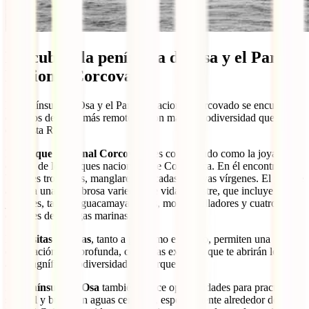
Descubrir la península de Osa y el Parque
Nacional Corcovado
La península de Osa y el Parque Nacional Corcovado se encuentran
entre los destinos más remotos y con mayor biodiversidad que ver
en Costa Rica.
El
Parque Nacional Corcovado
es considerado como la joya de la
corona de los parques nacionales de Costa Rica. En él encontrarás
bosques tropicales, manglares, cascadas y playas vírgenes. El parque
alberga una asombrosa variedad de vida silvestre, que incluye
jaguares, tapires, guacamayas rojas, monos aulladores y cuatro
especies de tortugas marinas.
Las
visitas guiadas
, tanto a pie como en barco, permiten una
exploración más profunda, con guías expertos que te abrirán los ojos
a la magnífica biodiversidad del parque.
La
península de Osa
también ofrece oportunidades para practicar
snorkel y buceo en aguas cercanas, especialmente alrededor de la