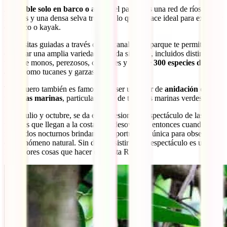
Accesible solo en barco o avión
, el parque es una red de ríos,
lagunas y una densa selva tropical, lo que lo hace ideal para explorar
en barco o kayak.
Las visitas guiadas a través de los canales del parque te permiten
observar una amplia variedad de vida silvestre, incluidos distintos
tipos de monos, perezosos, caimanes y más de
300 especies de
aves
, como tucanes y garzas.
Tortuguero también es famoso por ser un lugar de
anidación de
tortugas marinas
, particularmente de tortugas marinas verdes.
Entre julio y octubre, se da el impresionante espectáculo de las
tortugas que llegan a la costa para desovar. Es entonces cuando los
recorridos nocturnos brindan una oportunidad única para observar
este fenómeno natural. Sin duda, asistir a este espectáculo es una de
las mejores cosas que hacer en Costa Rica.