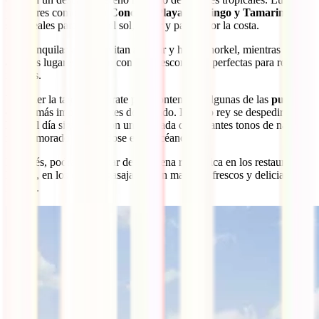
populares como
Playa Conchal, Playa Flamingo y Tamarindo
son ideales para tomar el sol, nadar y pasear por la costa.
Las tranquilas aguas invitan a nadar y hacer snorkel, mientras que
algunos lugares cuentan con calas escondidas perfectas para retiros
íntimos.
Y al caer la tarde, prepárate para contemplar algunas de las
puestas
de sol
más impresionantes del mundo. El astro rey se despedirá,
hasta el día siguiente, con una miríada de vibrantes tonos de naranja,
rosa y morado reflejándose en el océano.
Después, podrás disfrutar de una cena romántica en los restaurantes
locales, en los que te agasajarán con mariscos frescos y delicias
locales.