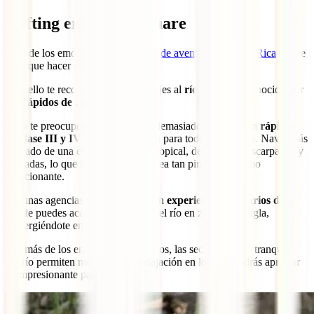
Rafting en el río Pacuare
Otro de los emocionantes
deportes de aventura en Costa Rica
al aire
libre que hacer es el rafting.
Para ello te recomendamos que viajes al
río Pacuare
, conocido por
sus
rápidos de clase mundial.
Y no te preocupes si no controlas demasiado, porque con
rápidos
de clase III y IV
, hay experiencias para todos los gustos. Navegarás
rodeado de una exuberante selva tropical, desfiladeros escarpados y
cascadas, lo que hará que el viaje sea tan pintoresco como
emocionante.
Algunas agencias de rafting ofrecen
experiencias de varios días
,
donde puedes acampar a lo largo del río en zonas de jungla,
sumergiéndote en la naturaleza.
Además de los emocionantes rápidos, las secciones más tranquilas
del río permiten momentos de relajación en los que podrás apreciar
el impresionante paisaje.