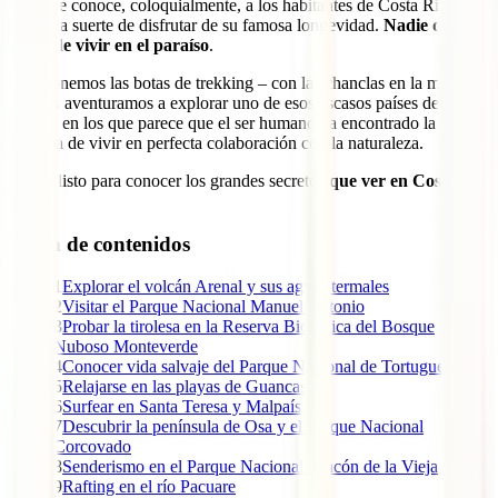
como se conoce, coloquialmente, a los habitantes de Costa Rica –
tienen la suerte de disfrutar de su famosa longevidad.
Nadie quiere
dejar de vivir en el paraíso
.
Nos ponemos las botas de trekking – con las chanclas en la mochila
– y nos aventuramos a explorar uno de esos escasos países del
mundo en los que parece que el ser humano ha encontrado la
fórmula de vivir en perfecta colaboración con la naturaleza.
¿Estás listo para conocer los grandes secretos
que ver en Costa
Rica
?
Tabla de contenidos
1
Explorar el volcán Arenal y sus aguas termales
2
Visitar el Parque Nacional Manuel Antonio
3
Probar la tirolesa en la Reserva Biológica del Bosque
Nuboso Monteverde
4
Conocer vida salvaje del Parque Nacional de Tortuguero
5
Relajarse en las playas de Guancaste
6
Surfear en Santa Teresa y Malpaís
7
Descubrir la península de Osa y el Parque Nacional
Corcovado
8
Senderismo en el Parque Nacional Rincón de la Vieja
9
Rafting en el río Pacuare