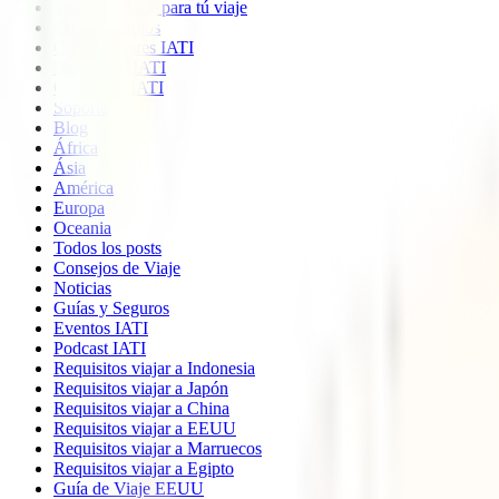
Imprescindible para tú viaje
Quiénes somos
Colaboradores IATI
Descuento IATI
Opiniones IATI
Soporte
Blog
África
Ásia
América
Europa
Oceania
Todos los posts
Consejos de Viaje
Noticias
Guías y Seguros
Eventos IATI
Podcast IATI
Requisitos viajar a Indonesia
Requisitos viajar a Japón
Requisitos viajar a China
Requisitos viajar a EEUU
Requisitos viajar a Marruecos
Requisitos viajar a Egipto
Guía de Viaje EEUU