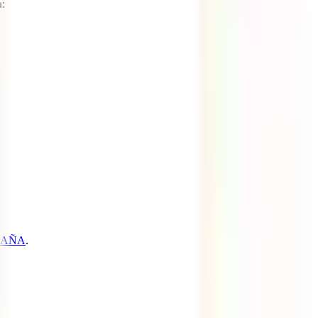
a
:
PAÑA
.