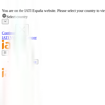
You are on the IATI España website. Please select your country to view
Select country
Continue
IATI Vida
IATI Camper
Seguros de Viaje
Mundo IATI
Soporte
Blog
Seguros de Viaje