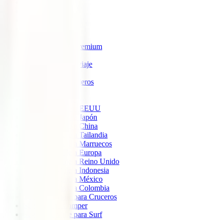
IATI Estrella
IATI Estándar
IATI Familia
IATI Escapadas
IATI Mochilero
IATI Anulación Premium
IATI Básico
IATI Anual Multiviaje
IATI Air Help
IATI Grandes Viajeros
IATI Estudios
Seguros de Viaje
Seguro de viaje a EEUU
Seguro de viaje a Japón
Seguro de viaje a China
Seguro de viaje a Tailandia
Seguro de viaje a Marruecos
Seguro de viaje a Europa
Seguro de viaje a Reino Unido
Seguro de viaje a Indonesia
Seguro de viaje a México
Seguro de viaje a Colombia
Seguro de viaje para Cruceros
Seguro para Camper
Seguro de viaje para Surf