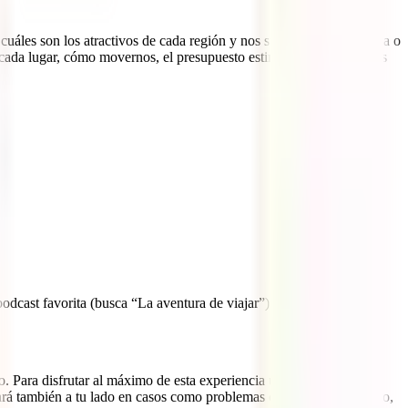
áles son los atractivos de cada región y nos sugerirán rutas de una o
n cada lugar, cómo movernos, el presupuesto estimado y, además, nos
odcast favorita (busca “La aventura de viajar”) o
Youtube
.
ero. Para disfrutar al máximo de esta experiencia única, no olvides
tará también a tu lado en casos como problemas con tu equipaje, robo,