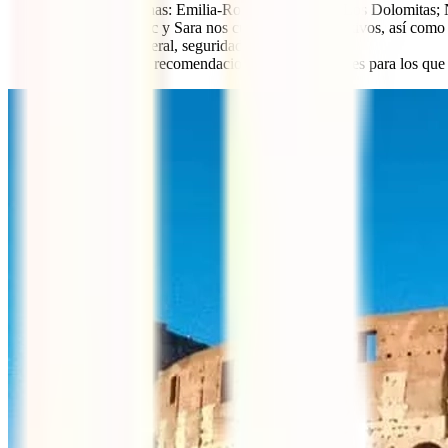
7 regiones italianas: Emilia-Romaña; Toscana; Los Dolomitas; 
De cada una Jaac y Sara nos cuentan y sus atractivos, así como u
Presupuesto general, seguridad y salud.
Y de cierre unas recomendaciones muy personales para los que b