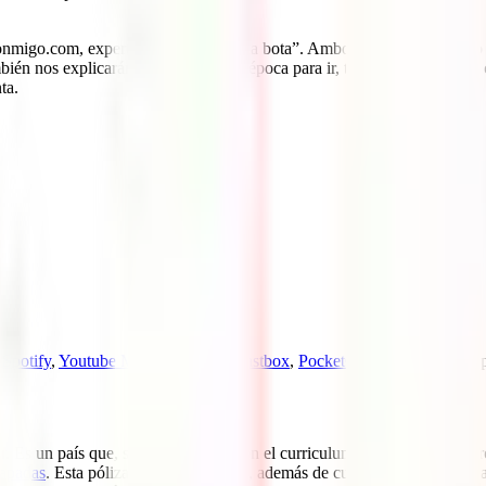
migo.com, expertos en el país “de la bota”. Ambos nos irán contando cu
bién nos explicarán cuál es la mejor época para ir, tiempo necesario e
ta.
,
Spotify
,
Youtube Music
,
Podimo
,
Castbox
,
PocketCast
o en tu app de p
r. Es un país que, sí o sí, debe estar en el curriculum de cualquier viaj
apadas
. Esta póliza súper económica, además de cuidar de tu salud, es