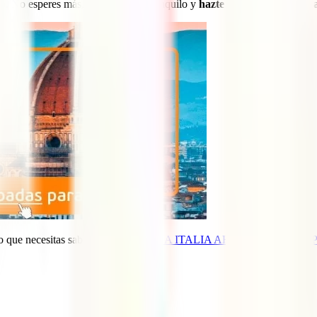
no. No esperes más, escoge viajar tranquilo y
hazte ahora con tu póliz
lo que necesitas saber sobre
VIAJAR A ITALIA AHORA DESDE ES