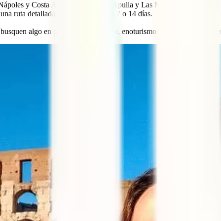
Nápoles y Costa Amalfitana; Sicilia; Apulia y Las Marcas.
na ruta detallada para recorrerlas en 7 o 14 días.
usquen algo en particular: naturaleza, enoturismo, gastronomía, playas