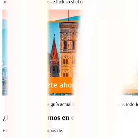
problemas con tus vuelos e incluso si el covid-19 se cruza en tu cami
No te pierdas esta guía actualizada en la que te contamos todo 
¿De qué hablamos en el podcast?
En este programa hablamos de: