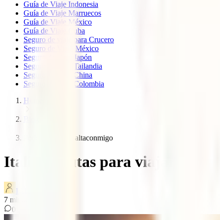
Guía de Viaje Indonesia
Guía de Viaje Marruecos
Guía de Viaje México
Guía de Viaje Cuba
Seguro de viaje para Crucero
Seguro de Viaje México
Seguro de viaje Japón
Seguro de viaje Tailandia
Seguro de viaje China
Seguro de viaje Colombia
Home
Blog
Podcast 9 italia saltaconmigo
Italia: 7 rutas para viajar y de
IATI Blog
7
minutos de lectura
0