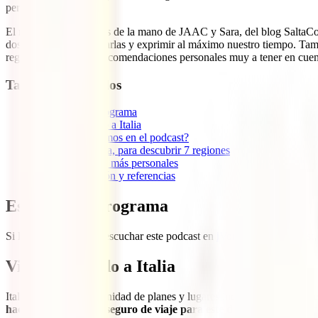
personalidad.
El recorrido lo haremos de la mano de JAAC y Sara, del blog SaltaCon
dos semanas para visitarlas y exprimir al máximo nuestro tiempo. Tam
regalarán consejos y recomendaciones personales muy a tener en cuen
Tabla de contenidos
1
Escuchar el programa
2
Viaja protegido a Italia
3
¿De qué hablamos en el podcast?
4
7 rutas por Italia, para descubrir 7 regiones
5
Las reflexiones más personales
6
Más información y referencias
Escuchar el programa
Si lo prefieres puedes escuchar este podcast en
iVoox
,
Apple Podcast
Viaja protegido a Italia
Italia te espera con infinidad de planes y lugares increíbles que conoce
hacerte con el mejor seguro de viaje para este destino
, el
IATI Esc