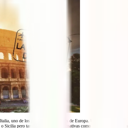
Italia, uno de los países más atractivos de Europa. Un destino al que s
o Sicilia pero también otras más alternativas como Apulia o Las Marcas