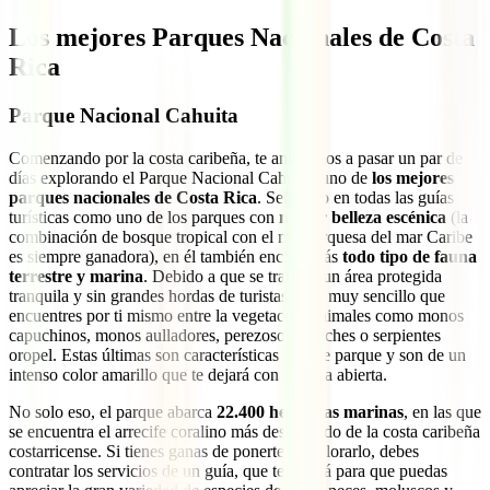
Los mejores Parques Nacionales de Costa
Rica
Parque Nacional Cahuita
Comenzando por la costa caribeña, te animamos a pasar un par de
días explorando el Parque Nacional Cahuita, uno de
los mejores
parques nacionales de Costa Rica
. Señalado en todas las guías
turísticas como uno de los parques con
mayor belleza escénica
(la
combinación de bosque tropical con el mar turquesa del mar Caribe
es siempre ganadora), en él también encontrarás
todo tipo de fauna
terrestre y marina
. Debido a que se trata de un área protegida
tranquila y sin grandes hordas de turistas, será muy sencillo que
encuentres por ti mismo entre la vegetación animales como monos
capuchinos, monos aulladores, perezosos, apaches o serpientes
oropel. Estas últimas son características de este parque y son de un
intenso color amarillo que te dejará con la boca abierta.
No solo eso, el parque abarca
22.400 hectáreas marinas
, en las que
se encuentra el arrecife coralino más desarollado de la costa caribeña
costarricense. Si tienes ganas de ponerte a explorarlo, debes
contratar los servicios de un guía, que te guiará para que puedas