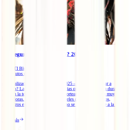
¿Es seguro viajar a México? 2025
IATI Blog
12
minutos de lectura
– Actualizado el 22 de agosto de 2025 – ¿Es seguro viajar a
México? La verdad es que las noticias que han aparecido durante
años en la televisión sobre el país norteamericano no son muy
alentadoras. Ciudades con altos niveles de violencia, timos,
secuestros exprés… Sin embargo, no se puede ser tajante a la hora
[...]
Leer más