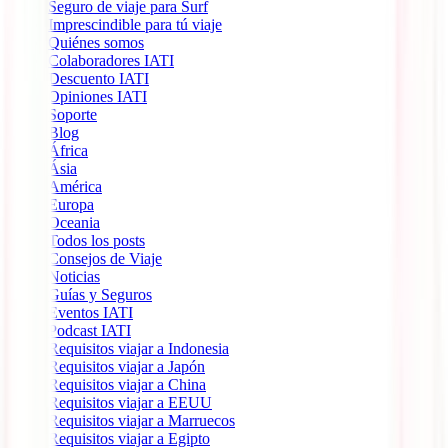
Seguro de viaje para Surf
Imprescindible para tú viaje
Quiénes somos
Colaboradores IATI
Descuento IATI
Opiniones IATI
Soporte
Blog
África
Ásia
América
Europa
Oceania
Todos los posts
Consejos de Viaje
Noticias
Guías y Seguros
Eventos IATI
Podcast IATI
Requisitos viajar a Indonesia
Requisitos viajar a Japón
Requisitos viajar a China
Requisitos viajar a EEUU
Requisitos viajar a Marruecos
Requisitos viajar a Egipto