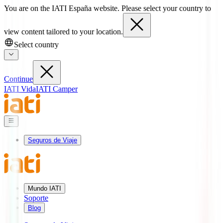
You are on the IATI España website. Please select your country to
view content tailored to your location.
Select country
Continue
IATI Vida
IATI Camper
Seguros de Viaje
Mundo IATI
Soporte
Blog