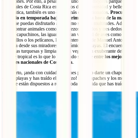
vacaciones. Por ello, a pesar de ser uno de los mejores parques
nacionales de Costa Rica en términos de biodiversidad y belleza
paisajística, también es uno de los más congestionados.
Procura
visitarlo en temporada baja o a primerísima hora de la mañana
para que puedas disfrutarlo al máximo sin esas multitudes. Además
de encontrar animales como los perezosos de dos y tres dedos, los
monos capuchinos, las iguanas o gran variedad de aves como los
tucancillos o los pelícanos, lo más interesante de Manuel Antonio se
observa desde sus miradores panorámicos y playas. El encuentro de
las aguas turquesas y limpias con la vegetación exuberante del
bosque tropical es lo que lo ha situado siempre entre
los mejores
parques nacionales de Costa Rica
.
Por cierto, ¡anda con cuidado si tienes pensado darte un chapuzón
en sus playas y has traído el almuerzo! Los mapaches y los monos
siempre están dispuestos a robarte toda la comida que has traído.