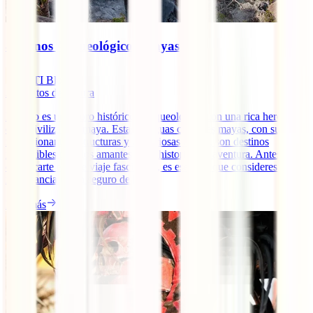
8 Iconos Arqueológicos Mayas
IATI Blog
3
minutos de lectura
México es un tesoro histórico y arqueológico con una rica herencia
de la civilización maya. Estas antiguas ciudades mayas, con sus
impresionantes estructuras y misteriosas ruinas, son destinos
imperdibles para los amantes de la historia y la aventura. Antes de
embarcarte en este viaje fascinante, es esencial que consideres la
importancia de un seguro de [...]
Leer más