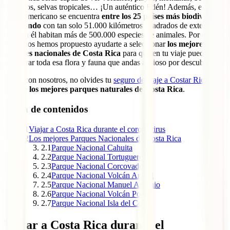
nublados, selvas tropicales… ¡Un auténtico Edén! Además, este país
centroamericano se encuentra
entre los 25 países más biodiversos
del mundo
con tan solo 51.000 kilómetros cuadrados de extensión,
pues en él habitan más de 500.000 especies de animales. Por ello en
IATI, nos hemos propuesto ayudarte a seleccionar
los mejores
parques nacionales de Costa Rica
para que en tu viaje puedas
encontrar toda esa flora y fauna que andas ansioso por descubrir.
Sigue con nosotros, no olvides tu
seguro de viaje a Costar Rica
y
conoce
los mejores parques naturales de Costa Rica
.
Tabla de contenidos
1
Viajar a Costa Rica durante el coronavirus
2
Los mejores Parques Nacionales de Costa Rica
2.1
Parque Nacional Cahuita
2.2
Parque Nacional Tortuguero
2.3
Parque Nacional Corcovado
2.4
Parque Nacional Volcán Arenal
2.5
Parque Nacional Manuel Antonio
2.6
Parque Nacional Volcán Poás
2.7
Parque Nacional Isla del Coco
Viajar a Costa Rica durante el