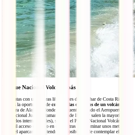
Parque Nacional Volcán Poás
Si cuentas con unas horas libres antes de marchar de Costa Rica, no
pierdas la oportunidad de
conocer las entrañas de un volcán
. A
una hora de Alajuela, donde se encuentra situado el Aeropuerto
Internacional Juan Santamaría (donde llegan y salen la mayoría de
los vuelos internacionales), se sitúa el Parque Nacional Volcán Poás.
De fácil acceso en bus o en coche, tras solo caminar unos metros
desde el aparcamiento, tendrás la posibilidad de contemplar el