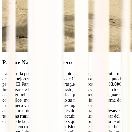
Parque Nacional Tortuguero
También la provincia de Limón, junto al Caribe, se encuentra otro
de los mejores parques nacionales de Costa Rica que no te puedes
perder. El Parque Nacional de Tortuguero abarca más de
83.000
hectáreas
de bosque tropical húmedo, lagunas y canales en los que
conviven miles de especies, entre los que se encuentran jaguares,
cocodrilos, monos o tapires. Como su nombre indica, la fama de
Tortuguero viene porque en él tiene lugar uno de los
acontecimientos más impresionantes de la naturaleza: el
desove de
tortugas marinas
. Entre junio y octubre, se puede disfrutar del
desove de la tortuga verde. Mientras que la enorme tortuga baula lo
hace de enero a junio. Para poder disfrutar de este espectáculo
natural se debe acceder a la zona de playa del parque por la noche