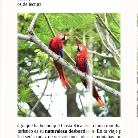
8
minutos de lectura
0
Si hay algo que ha hecho que Costa Rica tenga fama mundial como
destino turístico es su
naturaleza desbordante
. En tu viaje por
Costa Rica serás capaz de ver volcanes, playas, montañas, bosques