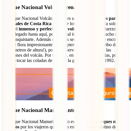
Parque Nacional Volcán Arenal
El Parque Nacional Volcán Arenal es uno de los
mejores parques
nacionales de Costa Rica
y uno de los más visitados. Ya solo la
vista del
inmenso y perfecto cono volcánico
vale el esfuerzo de
haber llegado hasta aquí, pero Arenal tiene preparado mucho más
para conquistarte. Además de varios senderos en los que encontrarás
fauna y flora impresionante (¡no te pierdas el arbol de ceibo de más
de 50 metros de altura!), podrás observar los indicios de las
erupciones del volcán. Por ejemplo, en el sendero Coladas, podrás
incluso tocar las coladas de lava de la gran erupción de 1992.
Parque Nacional Manuel Antonio
El Parque Nacional Manuel Antonio es uno de los
parques más
visitados
por los viajeros que eligen este país como destino de sus