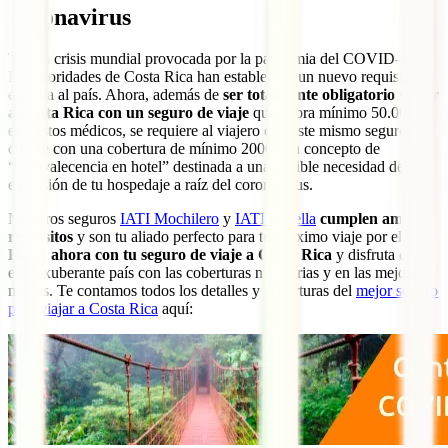
coronavirus
Tras la crisis mundial provocada por la pandemia del COVID-19,
las autoridades de Costa Rica han establecido un nuevo requisito de
entrada al país. Ahora, además de
ser totalmente obligatorio viajar
a Costa Rica con un seguro de viaje
que cubra mínimo 50.000$
en gastos médicos, se requiere al viajero que este mismo seguro
cuente con una cobertura de mínimo 2000$ en concepto de
“Convalecencia en hotel” destinada a una posible necesidad de
extensión de tu hospedaje a raíz del coronavirus.
Nuestros seguros
IATI Mochilero
y
IATI Estrella
cumplen ambos
requisitos
y son tu aliado perfecto para tu próximo viaje por el país.
Hazte ahora con tu seguro de viaje a Costa Rica
y disfruta de
este exuberante país con las coberturas necesarias y en las mejores
manos. Te contamos todos los detalles y coberturas del
mejor seguro
para viajar a Costa Rica
aquí: