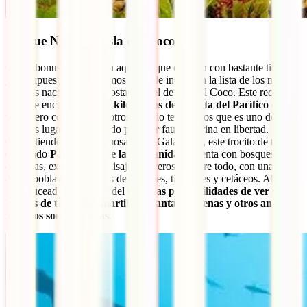
Parque Nacional Isla del Coco
Como bonus, y solo para aquellos que cuenten con bastante tiempo
y presupuesto, no podíamos dejar de incluir en la lista de los mejores
parques nacionales de Costa Rica el de Isla del Coco. Este recóndito
lugar se encuentra
a 532 kilómetros de la costa del Pacífico del
país
, pero confía en nosotros cuando te decimos que es uno de los
mejores lugares del mundo para ver fauna marina en libertad.
Compitiendo con las famosas Islas Galápagos, este trocito de tierra
declarado
Patrimonio de la Humanidad
, cuenta con bosques,
cascadas, exuberantes paisajes playeros y, sobre todo, con unas
aguas pobladas por miles de especies, tiburones y cetáceos. Alerta
para buceadores: en Isla del Coco
las probabilidades de ver
bancos de tiburones martillos, mantas, ballenas y otros animales
marinos son muy altas
.