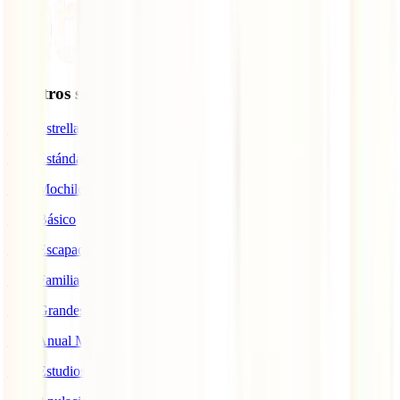
Nuestros seguros
IATI Estrella
IATI Estándar
IATI Mochilero
IATI Básico
IATI Escapadas
IATI Familia
IATI Grandes Viajeros
IATI Anual Multiviaje
IATI Estudios