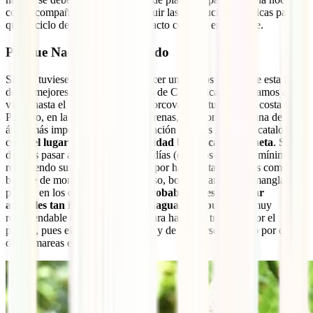
con la compañía de un guía y seguir las precauciones básicas para
que el ciclo de la vida siga tan intacto como lo encontraste.
Parque Nacional Corcovado
Si solo tuvieses tiempo para conocer uno de los lugares de esta lista
de los mejores parques nacionales de Costa Rica, te animamos a
viajar hasta el Parque Nacional Corcovado. Situado en la costa del
Pacífico, en la provincia de Puntarenas, éste comprende una de las
áreas más importantes de conservación del país y ha sido catalogado
como
el lugar con mayor diversidad biológica del planeta
. Si
decides pasar al menos un par de días (creemos que es lo mínimo)
recorriendo sus senderos, pasarás por hábitats tan diversos como
bosque de montaña, bosque nuboso, bosque pantanoso, manglares y
playas, en los que existen
altas probabilidades de avistar
animales tan inusuales como el jaguar o el puma
. Es muy
recomendable contratar un guía para hacer las travesías por el
parque, pues el riesgo de perderse y de quedarse atrapado por culpa
de las mareas es alto.