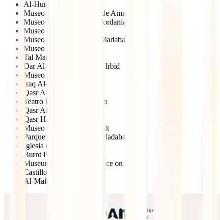
Al-Humaimah
Museo de las tradiciones de Amman
Museo Arqueológico de Jordania
Museo de Aqaba
Museo Arqueológico de Madaba
Museo de As-Salt
Tal Mar Elias
Dar Al-Saraya Museum – Irbid
Museo de Karak
Iraq Al-Amir
Qasr Al-harranah
Teatro Romano de Amman
Qasr Al-Mushatta
Qasr Hammam Al-Sarh
Museo Histórico de As-Salt
Parque Arqueológico de Madaba
Iglesia de los Apóstoles
Burnt Palace – Madaba
Museum at the Lowest Place on Earth
Castillo de Aqaba
Al-Mafraq