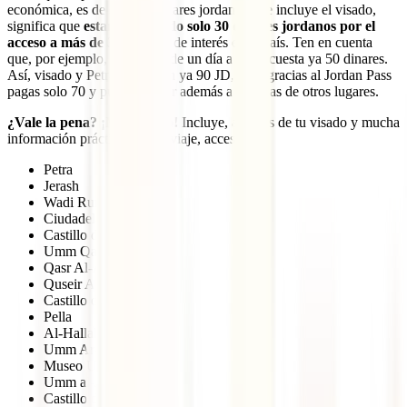
económica, es de solo 70 dinares jordanos y te incluye el visado,
significa que
estarás pagando solo 30 dinares jordanos por el
acceso a más de 30 lugares
de interés en el país. Ten en cuenta
que, por ejemplo, la entrada de un día a Petra cuesta ya 50 dinares.
Así, visado y Petra te cuestan ya 90 JD, pero gracias al Jordan Pass
pagas solo 70 y puedes entrar además a decenas de otros lugares.
¿Vale la pena? ¡Muchísimo!
Incluye, además de tu visado y mucha
información práctica para el viaje, acceso a:
Petra
Jerash
Wadi Rum
Ciudadela de Ammán
Castillo de Ajloun
Umm Qays
Qasr Al-Azraq
Quseir Amra
Castillo de Karak
Pella
Al-Hallabat
Umm Ar-Rasas
Museo Umm Qays
Umm al-Jimmal
Castillo de Shobak