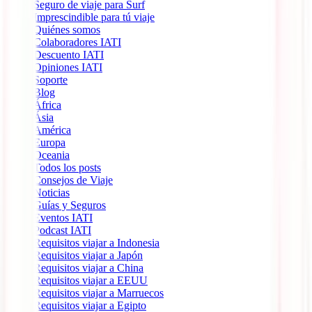
Seguro de viaje para Surf
Imprescindible para tú viaje
Quiénes somos
Colaboradores IATI
Descuento IATI
Opiniones IATI
Soporte
Blog
África
Ásia
América
Europa
Oceania
Todos los posts
Consejos de Viaje
Noticias
Guías y Seguros
Eventos IATI
Podcast IATI
Requisitos viajar a Indonesia
Requisitos viajar a Japón
Requisitos viajar a China
Requisitos viajar a EEUU
Requisitos viajar a Marruecos
Requisitos viajar a Egipto