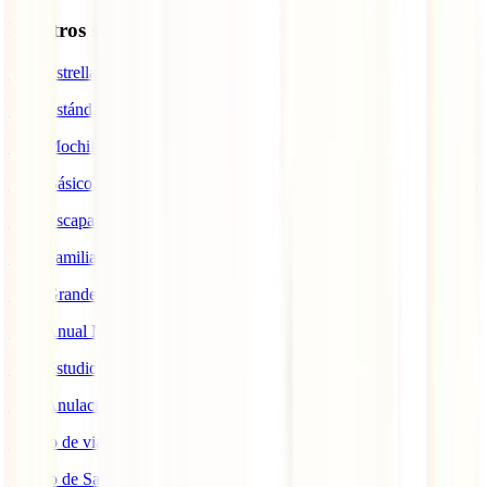
Nuestros seguros
IATI Estrella
IATI Estándar
IATI Mochilero
IATI Básico
IATI Escapadas
IATI Familia
IATI Grandes Viajeros
IATI Anual Multiviaje
IATI Estudios
IATI Anulación Premium
Seguro de viaje COVID
Seguro de Salud