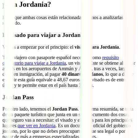
para Jordania?
Dado que ambas cosas están relacionadas, vamos a analizarlas por
separado.
El visado para viajar a Jordania
Vamos a empezar por el principio: el
visado para Jordania
.
Todo viajero con pasaporte español necesita, como
requisito
obligatorio para viajar a Jordania
, un visado. Este se obtiene al llegar
al país en los aeropuertos de Ammán y Áqaba, tras a veces, largas
colas en inmigración, al pagar
40 dinares jordanos
, lo que a día de
escribir esta guía equivale a 48,67 euros. Este visado es de entrada
única y te permite estar en el país hasta 30 días.
Jordan Pass
Por otro lado, tenemos el
Jordan Pass
. De forma resumida, se trata
de un paquete turístico que junta en un solo documento dos cosas
que seguro vas a necesitar: el visado y entradas para los principales
lugares
que ver en Jordania
. Es un documento oficial del gobierno
jordano, por lo que no debes preocuparte de que sea legal o por
pagar de más a empresas especializadas en tours.