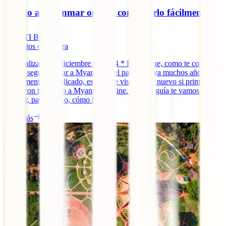
Visado a Myanmar online: conseguirlo fácilmente
IATI Blog
7
minutos de lectura
* Actualizando a diciembre de 2024 * Pese a que, como te contamos
en ¿Es seguro viajar a Myanmar?, el país lleva ya muchos años en
un momento complicado, es posible visitarlo de nuevo si primero te
haces con tu visado a Myanmar online. En esta guía te vamos a
mostrar, paso a paso, cómo [...]
Leer más