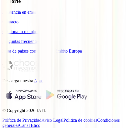
Soporte
Asistencia en emergencias
Contacto
Gestiona tu reembolso
Preguntas frecuentes
Lista de países con cobertura ámbito Europa
Descarga nuestra
App.
© Copyright
2026
IATI.
Política de Privacidad
Aviso Legal
Politica de cookies
Condiciones
generales
Canal Ético