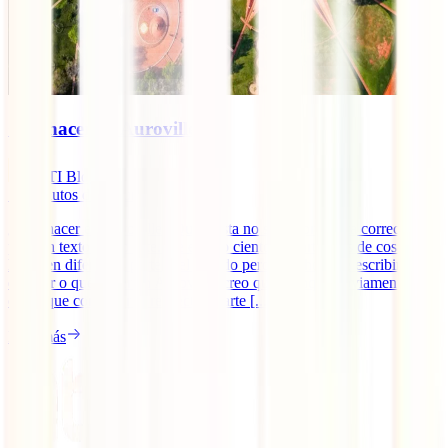
Qué hacer en Auroville
IATI Blog
18
minutos de lectura
¿Qué hacer en Auroville? Quizá esta no sea la pregunta correcta
para un texto como este. He escrito cientos de artículos de cosas que
hacer en diferentes partes del mundo pero, a la hora de escribir sobre
qué ver o qué hacer en Auroville, creo que (aunque obviamente hay
cosas que comentar al respecto), parte [...]
Leer más