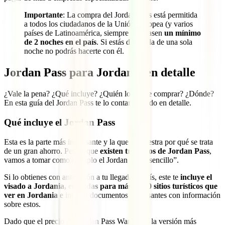
Importante
: La compra del Jordan Pass está permitida
a todos los ciudadanos de la Unión Europea (y varios
países de Latinoamérica, siempre que pasen
un mínimo
de 2 noches en el país
. Si estás de escala de una sola
noche no podrás hacerte con él.
Jordan Pass para Jordania en detalle
¿Vale la pena? ¿Qué incluye? ¿Quién lo puede comprar? ¿Dónde?
En esta guía del Jordan Pass te lo contamos todo en detalle.
Qué incluye el Jordan Pass
Esta es la parte más interesante y la que te muestra por qué se trata
de un gran ahorro. Pese a que
existen tres tipos de Jordan Pass
,
vamos a tomar como ejemplo el Jordan Pass “sencillo”.
Si lo obtienes con antelación a tu llegada al país, este te
incluye el
visado a Jordania, entradas para más de 30 sitios turísticos que
ver en Jordania
e incluso documentos interesantes con información
sobre estos.
Dado que el precio del Jordan Pass Wanderer, la versión más