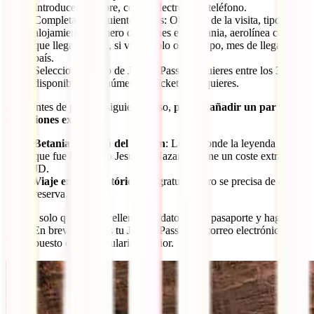
Introduce: Nombre, correo electrónico, teléfono.
Completa los siguientes datos: Objetivo de la visita, tipo de
alojamiento, número de noches en Jordania, aerolínea con la
que llegas al país, si viajas solo o en grupo, mes de llegada al
país.
Selecciona el tipo de Jordan Pass que quieres entre los 3
disponibles y el número de tickets que quieres.
Justo antes de pasar al siguiente paso,
puedes añadir un par de
atracciones extra
:
Betania más allá del Jordán
: Lugar donde la leyenda dice
que fue bautizado Jesús de Nazaret. Tiene un coste extra de 8
JD.
Viaje en tren histórico
: Es gratuito, pero se precisa de
reserva.
Ahora, solo queda que rellenes los datos de tu pasaporte y hagas el
pago. En breve recibirás tu Jordan Pass en el correo electrónico que
hayas puesto en el formulario anterior.