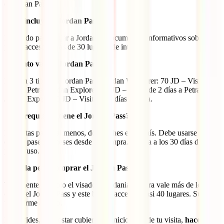
el Jordan Pass:
¿Qué incluye el Jordan Pass?
El visado para viajar a Jordania, documentos informativos sobre el
país y acceso a más de 30 lugares de interés.
¿Cuánto vale el Jordan Pass?
Existen 3 tipos de Jordan Pass. Jordan Wanderer: 70 JD – Visita de
1 día a Petra. Jordan Explorer: 75 JD – Visita de 2 días a Petra.
Jordan Expert: 80 JD – Visita de 3 días a Petra.
¿Qué requisitos tiene el Jordan Pass?
Necesitas pasar, al menos, dos noches en el país. Debe usarse antes
de que pasen 3 meses desde su compra. Expira a los 30 días de su
primer uso.
¿Vale la pena comprar el Jordan Pass?
Totalmente. Ya solo el visado a Jordania + Petra vale más de lo que
cuesta el Jordan Pass y este brinda acceso a casi 40 lugares. Supone
un enorme ahorro.
No olvides, para estar cubierto de inicio a fin de tu visita,
hacerte