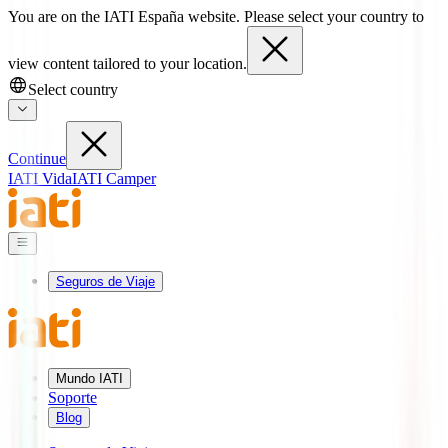
You are on the IATI España website. Please select your country to
view content tailored to your location.
Select country
Continue
IATI Vida
IATI Camper
Seguros de Viaje
Mundo IATI
Soporte
Blog