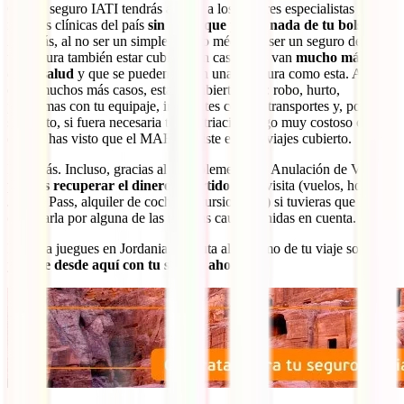
Con tu seguro IATI tendrás acceso a los mejores especialistas y a las
mejores clínicas del país
sin tener que pagar nada de tu bolsillo
.
Además, al no ser un simple seguro médico y ser un seguro de viaje,
te asegura también estar cubierto en casos que van
mucho más allá
de tu salud
y que se pueden dar en una aventura como esta. Así,
entre muchos más casos, estarás cubierto para: robo, hurto,
problemas con tu equipaje, incidentes con tus transportes y, por
supuesto, si fuera necesaria tu repatriación, algo muy costoso con lo
que ya has visto que el MAEC insiste en que viajes cubierto.
Hay más. Incluso, gracias al Complemento de Anulación de Viaje,
podrás recuperar el dinero invertido
en tu visita (vuelos, hoteles,
Jordan Pass, alquiler de coche, excursiones…) si tuvieras que
cancelarla por alguna de las muchas causas tenidas en cuenta.
No te la juegues en Jordania, disfruta al máximo de tu viaje soñado
y
hazte desde aquí con tu seguro ahora
: