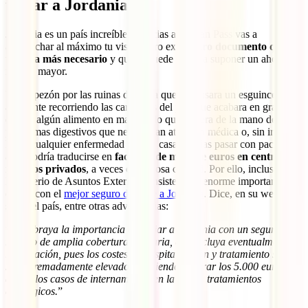
viajar a Jordania
Jordania es un país increíble y gracias al Jordan Pass vas a
aprovechar al máximo tu visita, pero existe
otro documento que es
todavía más necesario
y que te puede llegar a suponer un ahorro
mucho mayor.
Un tropezón por las ruinas de Petra que te causara un esguince, un
accidente recorriendo las carreteras del país que acabara en graves
daños, algún alimento en mal estado que viniera de la mano de
problemas digestivos que necesitaran atención médica o, sin ir tan
lejos, cualquier enfermedad que en casa podrías pasar con paciencia,
aquí podría traducirse en
facturas de miles de euros en centros
médicos privados
, a veces de dudosa calidad. Por ello, incluso el
Ministerio de Asuntos Exteriores insiste en la enorme importancia de
contar con el
mejor seguro de viaje a Jordania
. Dice, en su web
sobre el país, entre otras advertencias:
“
Se subraya la importancia de viajar a Jordania con un seguro
médico de amplia cobertura sanitaria, que incluya eventualmente la
repatriación, pues los costes de hospitalización y tratamiento suelen
ser extremadamente elevados, pudiendo superar los 5.000 euros al
día en los casos de internamiento en la UVI o tratamientos
quirúrgicos.
”