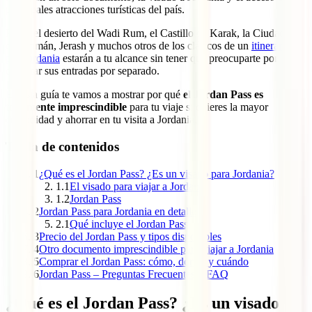
principales atracciones turísticas del país.
Petra, el desierto del Wadi Rum, el Castillo de Karak, la Ciudadela
de Ammán, Jerash y muchos otros de los clásicos de un
itinerario
por Jordania
estarán a tu alcance sin tener que preocuparte por
comprar sus entradas por separado.
En esta guía te vamos a mostrar por qué
el Jordan Pass es
totalmente imprescindible
para tu viaje si quieres la mayor
comodidad y ahorrar en tu visita a Jordania.
Tabla de contenidos
1
¿Qué es el Jordan Pass? ¿Es un visado para Jordania?
1.1
El visado para viajar a Jordania
1.2
Jordan Pass
2
Jordan Pass para Jordania en detalle
2.1
Qué incluye el Jordan Pass
3
Precio del Jordan Pass y tipos disponibles
4
Otro documento imprescindible para viajar a Jordania
5
Comprar el Jordan Pass: cómo, dónde y cuándo
6
Jordan Pass – Preguntas Frecuentes – FAQ
¿Qué es el Jordan Pass? ¿Es un visado