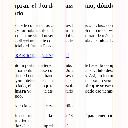
Comprar el Jordan Pass: cómo, dónde y
cuándo
Como sucede con muchos otros pases turísticos o incluso con
visados y formularios de entrada a un país, suelen aparecer webs
fraudulentas que simulan ser la oficial y, o te cobran de más por lo
mismo o directamente te cobran y no te dan nada a cambio. La única
web oficial del Jordan Pass es esta:
COMPRAR JORDAN PASS AQUÍ
Otro dato importante a tener en cuenta, antes de hacer la compra es
en qué momento hacerse con él. El Jordan Pass es válido desde el
momento de la compra
hasta 3 meses después
. Así, no lo compres
con mayor antelación o cuando llegues a Jordania ya no será válido.
Por otro lado, el pase
expira un mes después de que se escanee
por primera vez
en una atracción turística. Pasado ese tiempo ya no
será válido.
Una vez en la web, sigue estos sencillos pasos:
Selecciona arriba a la derecha “Spanish” para tenerlo todo en
tu idioma.
Haz clic en “Cómprelo ahora”