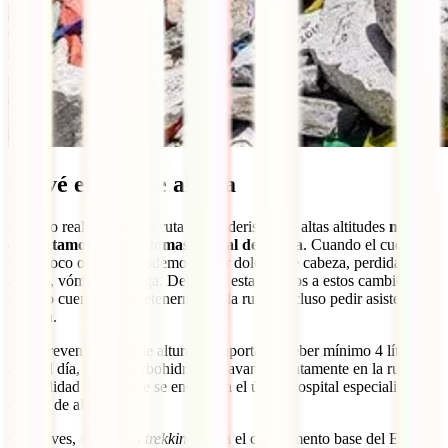
Prevé el mal de altura
Cuando realizamos una ruta de senderismo en altas altitudes
nos
enfrentamos a los síntomas de mal de altura
. Cuando el cuerpo
tiene poco oxígeno, podemos sufrir dolores de cabeza, perdida del
apetito, vómitos y fatiga. Debemos estar atentos a estos cambios en
nuestro cuerpo para detenernos en la ruta e incluso pedir asistencia
médica.
Para prevenir el mal de altura es importante beber mínimo 4 lítros de
agua al día, comer carbohidratos y avanzar lentamente en la ruta. En
la localidad de Periche se encuentra el único hospital especializado
en mal de altura.
Como ves, realizar el
trekking
hasta el campamento base del Everest