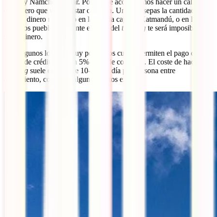
Lukla y Namche Bazaar. Por ello te aconsejamos hacer un cálculo
del dinero que vas a gastar cada día. Una vez sepas la cantidad, saca
todo el dinero necesario en la propia capital, Katmandú, o en los dos
primeros pueblos. Durante el resto del
trekking
te será imposible
sacar dinero.
Hay algunos locales, muy pocos, los cuales permiten el pago con
tarjeta de crédito con un 5%-10% de comisión. El coste de hacer el
trekking
suele estar entre 10-25€ al día por persona entre
alojamiento, comida y algunos gastos extra.