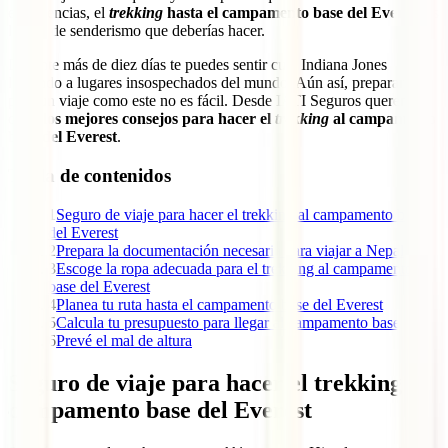
experiencias, el
trekking
hasta el campamento base del Everest
es
la ruta de senderismo que deberías hacer.
Durante más de diez días te puedes sentir cual Indiana Jones
llegando a lugares insospechados del mundo. Aún así, prepararse
para un viaje como este no es fácil. Desde IATI Seguros queremos
darte
los mejores consejos para hacer el
trekking
al campamento
base del Everest
.
Tabla de contenidos
1
Seguro de viaje para hacer el trekking al campamento base
del Everest
2
Prepara la documentación necesaria para viajar a Nepal
3
Escoge la ropa adecuada para el trekking al campamento
base del Everest
4
Planea tu ruta hasta el campamento base del Everest
5
Calcula tu presupuesto para llegar al campamento base
6
Prevé el mal de altura
Seguro de viaje para hacer el trekking al
campamento base del Everest