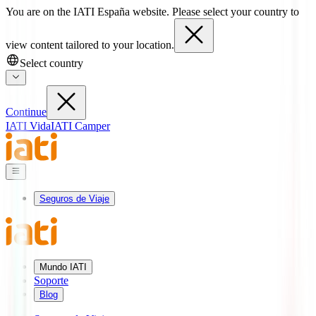
You are on the IATI España website. Please select your country to
view content tailored to your location.
Select country
Continue
IATI Vida
IATI Camper
Seguros de Viaje
Mundo IATI
Soporte
Blog