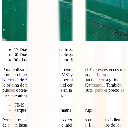
15 Días: 40€ (en el aeropuerto $25)
30 Días: 55€ (en el aeropuerto $40)
90 días: 120€ (en el aeropuerto $100)
Para realizar el
trekking
al campamento base del Everest es necesario
tramitar el permiso de
trekker
(
TIMS
) y la entrada al
Parque
Nacional de Sagarmatha
. Ambos permisos se pueden conseguir en
la oficina de turismo de Nepal en el centro de Katmandú. También
puedes obtener estos documentos en la propia ruta, pero el precio es
mas elevado en el caso del TIMS.
TIMS: 2.000 rupias
Parque Nacional de Sagarmatha: 3.390 rupias
Por último, para realizar dicho
trekking
deberás comprar los billetes
de avión hasta Lukla, lugar donde inicia la ruta. Los precios de los