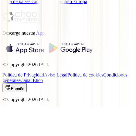
Lista de países con cobertura ámbito Europa
Descarga nuestra
App.
© Copyright
2026
IATI.
Política de Privacidad
Aviso Legal
Politica de cookies
Condiciones
generales
Canal Ético
España
© Copyright
2026
IATI.