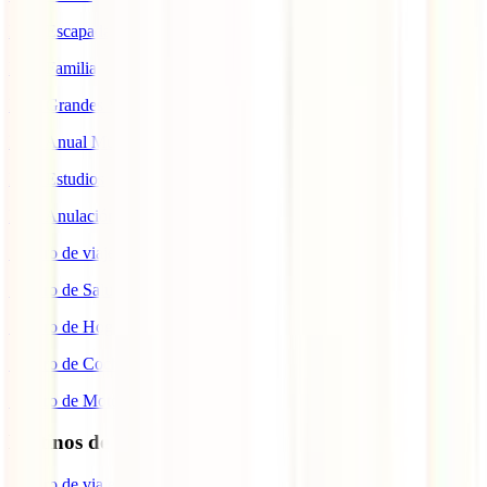
IATI Escapadas
IATI Familia
IATI Grandes Viajeros
IATI Anual Multiviaje
IATI Estudios
IATI Anulación Premium
Seguro de viaje COVID
Seguro de Salud
Seguro de Hogar
Seguro de Coche
Seguro de Moto
Destinos de interés
Seguro de viaje a EEUU