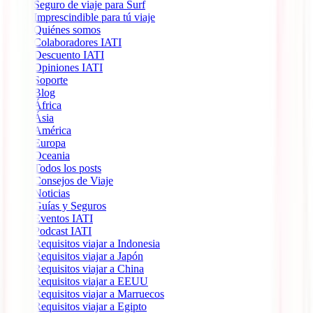
Seguro de viaje para Surf
Imprescindible para tú viaje
Quiénes somos
Colaboradores IATI
Descuento IATI
Opiniones IATI
Soporte
Blog
África
Ásia
América
Europa
Oceania
Todos los posts
Consejos de Viaje
Noticias
Guías y Seguros
Eventos IATI
Podcast IATI
Requisitos viajar a Indonesia
Requisitos viajar a Japón
Requisitos viajar a China
Requisitos viajar a EEUU
Requisitos viajar a Marruecos
Requisitos viajar a Egipto