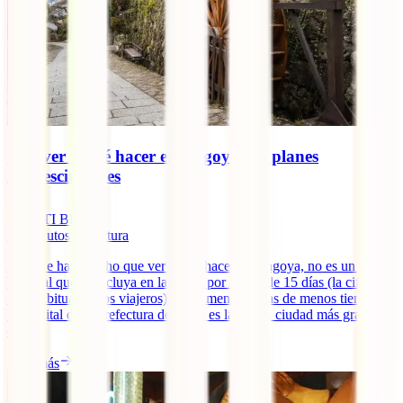
Qué ver y qué hacer en Nagoya: 10 planes
imprescindibles
IATI Blog
16
minutos de lectura
Aunque hay mucho que ver y que hacer en Nagoya, no es un lugar
habitual que se incluya en las rutas por Japón de 15 días (la cifra
más habitual de los viajeros) y aún menos en las de menos tiempo.
La capital de la prefectura de Aichi es la cuarta ciudad más grande
de [...]
Leer más