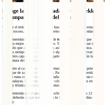
Escoge la ropa adecuada para el trekking
al campamento base del Everest
Durante el
trekking
al campamento base del Everest andaremos por
terreno rocoso, por glaciares y, sobretodo, por muchas subidas.
Te recomendamos que la ropa sea de
tejido sintético
, ya que
transpira mejor y se seca más rápido. También se puede usar ropa de
lana dado que aportará mayor calor, así como la ropa térmica.
Deberás siempre evitar usar ropa de algodón. Recuerda llevar al
menos tres capas de ropa para abrigarte más o menos según la
temperatura del momento.
En cuanto al calzado, es muy importante que no uses por primera
vez tu par de zapatos en el
trekking
. Para evitar posibles heridas, haz
algunas rutas con tus botas de montaña antes de realizar esta ruta por
los Himalayas. Las botas deben ser cómodas, con sujeción en el
tobillo y térmicas hasta una temperatura de 0ºC a -º10ºC.
Se recomienda que el peso de la mochila nunca supere los 12 kilos,
ya que deberás cargar con el peso a lo largo de todos los días del
trekking
.