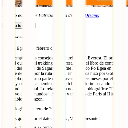
Artículo escrito por Patricia Molina de
GTM Dreams
Calcula tu seguro
Comentarios (4)
Andrés Egido
6 de febrero de 2021
Muy completos los consejos para el trekking al Everest. El primer
español que hizo el trekking al Everest, según el libro de control a la
entrada del parque de Sagarmatha, fue Francisco Po Egea en
Octubre de 1977 por la ruta clásica. En 1978 los hizo por Gokyo Ri
y el Chola pass como parte de su travesía de seis meses por el
Himalaya desde Cachemira y Ladakh hasta Sikkim pasando por el
N. de India y Nepal. Lo relata en su novela autobiográfica: “De
Ejecutivo a Trotamundos”. Amores y tragedias de París al Himalaya.
Disponible en amazon.
IATI Blog
8 de febrero de 2021
Muchas gracias por el dato, Andrés. ¡Muy interesante!