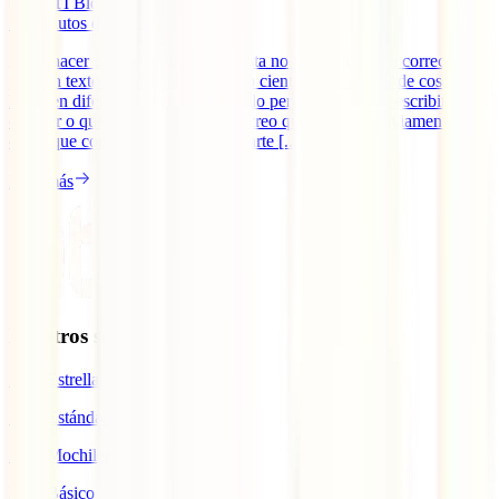
IATI Blog
18
minutos de lectura
¿Qué hacer en Auroville? Quizá esta no sea la pregunta correcta
para un texto como este. He escrito cientos de artículos de cosas que
hacer en diferentes partes del mundo pero, a la hora de escribir sobre
qué ver o qué hacer en Auroville, creo que (aunque obviamente hay
cosas que comentar al respecto), parte [...]
Leer más
Nuestros seguros
IATI Estrella
IATI Estándar
IATI Mochilero
IATI Básico