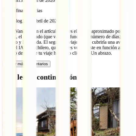
Vanessa
13 de abril de 2020
Precio final? Gracias
IATI Blog
13 de abril de 2020
Holaa Vanessa. En el artículos tienes el precio aproximado por día
10-25€, el del visado (que varía en función al número de días), el
permiso y la entrada. El seguro de viaje que tu cubriría una aventura
así es el IATI Mochilero, que puedes ver el coste en función al
número de días de tu viaje haciendo clic aquí. Un abrazo.
Cargar más comentarios
Qué leer a continuación