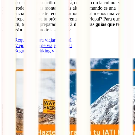
no va a ser un viaje sencillo. Aún así, convivir con la cultura
sherpa
y estar rodeado de las montañas más altas del mundo es una
experiencia única que te recomendamos vivir al menos una vez en la
vida ¿Preparado para tu próxima aventura en Nepal? Para que te sea
más fácil, te hemos preparado estas
3 detalladas guías que te
ayudarán mucho
, no te las pierdas:
Requisitos para viajar a Nepal
Mejor seguro de viaje a Nepal
Seguro de trekking y viaje