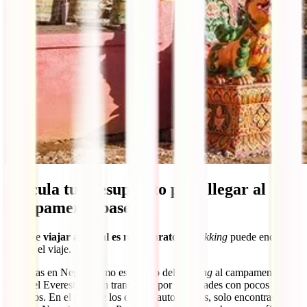
Calcula tu presupuesto para llegar al
campamento base
Aunque
viajar a Nepal es muy barato
, el
trekking
puede encarecer
mucho el viaje.
Las rutas en Nepal, como es el caso del
trekking
al campamento
base del Everest, suelen transcurrir por localidades con pocos
servicios. En el caso de los cajeros automáticos, solo encontrarás en