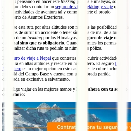
Si estás pensando en hacer este
trekking
por los Himalayas, sobra
decir que debes contratar un
seguro de viaje trekking y viaje
que
cubra actividades de aventura tal y como advierte el propio
Ministerio de Asuntos Exteriores.
Durante esta ruta por altas altitudes son muchas las posibilidades que
tenemos de sufrir un accidente o tener síntomas de mal de altura. En
el caso de un
trekking
por los Himalayas,
el seguro de viaje no es
opcional sino que es obligatorio
. Cuando tramites los permisos
para realizar dicha ruta te pedirán tu número de póliza.
El
seguro de viaje a Nepal
que contrates debe cubrir actividades de
aventura en altas altitudes y rescate en helicóptero. El seguro
IATI
Mochilero
es tu mejor opción en este caso, pues te cubre incluso
más allá del Campo Base y cuenta con una sobrada partida
destinada en exclusiva a salvamento.
Así, elige viajar en las mejores manos y
hazte ahora con tu seguro
obligatorio
: