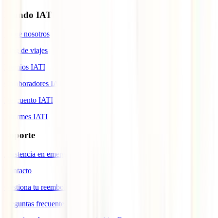
Mundo IATI
Sobre nosotros
Blog de viajes
Premios IATI
Colaboradores IATI
Descuento IATI
Informes IATI
Soporte
Asistencia en emergencias
Contacto
Gestiona tu reembolso
Preguntas frecuentes