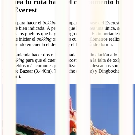
Planea tu ruta hasta el campamento base
del Everest
La ruta para hacer el
trekking
al campamento base del Everest está
bastante bien indicada. A pesar de que la ruta sea una única, son
muchos los pueblos que hay a lo largo de ésta. Es importante que
antes de iniciar el
trekking
organices cuántos kilómetros realizaras al
día teniendo en cuenta el desnivel y el lugar dónde dormir.
Se recomienda hacer dos o tres jornadas de aclimatación a lo largo
del
trekking
para que el cuerpo se acostumbre a la falta de oxígeno.
Los pueblos más comunes para realizar dichos descansos son
Namche Bazaar (3.440m), Tengboche (3.860m) y Dingboche
(4.410m).