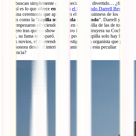
único, buscan simplemente algo especial, raro, divertido… ¿freak?
Algo así es lo que ofrece
en Illinois
el Reverendo Darrell Best
, que
oficia una ceremonia que aparece en el libro Guinness de los
Récords como la “
capilla más rápida del mundo
”. Darrell y su
mujer empezaron ofreciendo bodas en una capilla de las de toda la
vida, pero tras que un show televisivo les construyera su Coche-
Capilla, su fama se disparó. En esta peculiar capilla solo hay lugar
para los novios, el reverendo, dos testigos y un organista que pone la
banda sonora desde el interior. ¿Te animarías a esta peculiar
experiencia?