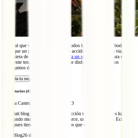
Al igual que vas a tener en cuenta todos los detalles de tu boda, no
dejes que un percance médico o un accidente te fastidie tu viaje a
cualquiera de estos lugares.
Contrata un seguro de viaje
para que
solamente tengas que preocuparte de disfrutar. Nosotros nos
encargamos del resto.
Calcula tu seguro
Comentarios (4)
Tatiana Castro
24 de octubre de 2023
Sres. Iati blog En su excelente redacción también hay otros lugares
del mundo muy hermosos para casarce, uno de ellos es en Ecuador
🇪🇨 pues tiene asombrosos destinos que ofrecer.
IATI Blog
26 de octubre de 2023