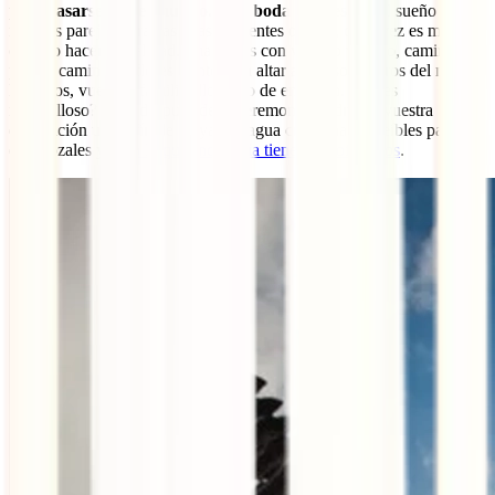
para casarse por el mundo. Una boda balinesa
es el sueño de
muchas parejas. Gracias a las diferentes ofertas, cada vez es menos
costoso hacerlo realidad. Imaginaos con vuestro vestido, caminando
por un camino de flores frente a un altar a escasos metros del mar. A
los lados, vuestras familias llorando de emoción. ¿No es
maravilloso? Pues después de la ceremonia tendréis a vuestra
disposición un sinfín de playas de agua cristalina, increíbles paisajes
de arrozales y
todo lo que Indonesia tiene para ofreceros
.