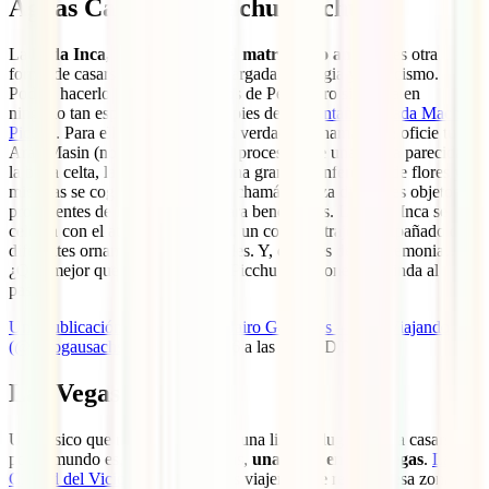
Aguas Calientes, Machu Picchu
La
boda Inca, o celebración del matrimonio andino
, es otra
forma de casarse por el mundo cargada de magia y misticismo.
Podrás hacerlo en diferentes sitios de Perú, pero sin duda en
ninguno tan especial como a los pies de
la montaña sagrada Machu
Picchu
. Para ella necesitarás a un verdadero chamán que oficie tu
Arac Masin (nombre original del proceso). De una forma parecida a
la boda celta, la pareja entra en una gran circunferencia de flores y,
mientras se cogen de la mano, el chamán utiliza diferentes objetos
procedentes de la pachamama para bendecirles. La boda Inca se
celebra con el atuendo folclórico, un colorido traje acompañado de
diferentes ornamentos tradicionales. Y, después de la ceremonia…
¿Qué mejor que subir al Machu Picchu para poner la guinda al
pastel?
Una publicación compartida de Jairo Gausachs – Vivo Viajando
(@jairogausachs)
el 24 Abr, 2016 a las 8:34 PDT
Las Vegas
Un clásico que no podía faltar en una lista de lugares para casarse
por el mundo es, sin lugar a dudas,
una boda en Las Vegas
.
La
Ciudad del Vicio
es, para muchos viajeros que recorren esa zona de