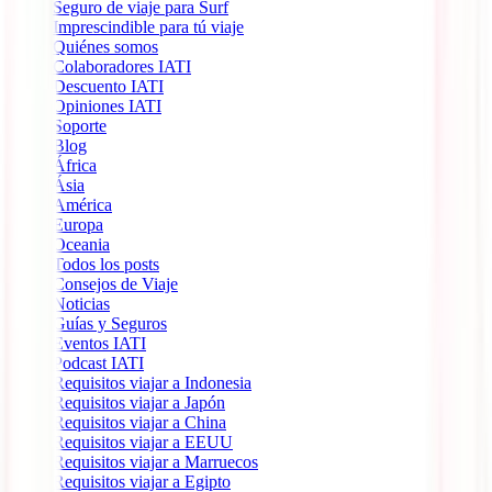
Seguro de viaje para Surf
Imprescindible para tú viaje
Quiénes somos
Colaboradores IATI
Descuento IATI
Opiniones IATI
Soporte
Blog
África
Ásia
América
Europa
Oceania
Todos los posts
Consejos de Viaje
Noticias
Guías y Seguros
Eventos IATI
Podcast IATI
Requisitos viajar a Indonesia
Requisitos viajar a Japón
Requisitos viajar a China
Requisitos viajar a EEUU
Requisitos viajar a Marruecos
Requisitos viajar a Egipto