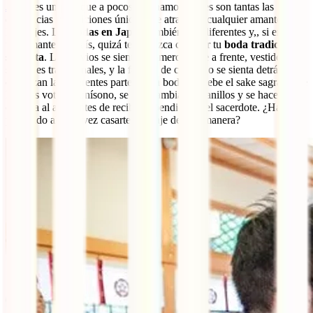
Japón
es un país que a pocos no enamora, pues son tantas las
diferencias y tradiciones únicas que atrapan a cualquier amante de
los viajes. Las
bodas en Japón
también son diferentes y,, si eres
una amante del país, quizá te apetezca celebrar tu
boda tradicional
sintoísta
. Los novios se sientan primero frente a frente, vestidos con
sus trajes tradicionales, y la familia de cada uno se sienta detrás. Ahí
empiezan las diferentes partes de la boda: se bebe el sake sagrado, se
leen los votos al unísono, se intercambian los anillos y se hace una
ofrenda al altar antes de recibir la bendición del sacerdote. ¿Habías
pensando alguna vez casarte de viaje de esta manera?