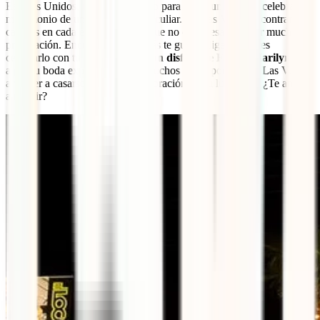
Estados Unidos, un lugar perfecto para hacer un parón y celebrar su
matrimonio de una forma bien peculiar. En Las Vegas encontrarás
capillas en cada esquina, por lo que no es necesario hacer mucha
preparación. Encuentra la que más te guste, elige si quieres
celebrarlo con tu propia ropa o
con disfraz de Elvis y Marilyn
y ve
a por tu boda exprés. Además, muchos optan por venir a Las Vegas
a volver a casarse durante la celebración de su luna miel. ¿Te animas
a repetir?