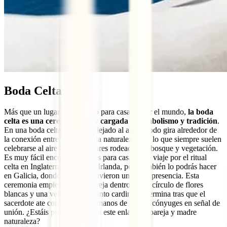
Boda Celta
Más que un lugar en concreto para casarse por el mundo,
la boda
celta es una ceremonia muy cargada de simbolismo y tradición
.
En una boda celta nada está dejado al azar y todo gira alrededor de
la conexión entre la pareja y la naturaleza, por lo que siempre suelen
celebrarse al aire libre en lugares rodeados de bosque y vegetación.
Es muy fácil encontrar lugares para casarse de viaje por el ritual
celta en Inglaterra, Escocia o Irlanda, pero también lo podrás hacer
en Galicia, donde los celtas tuvieron una gran presencia. Esta
ceremonia empieza con la pareja dentro de un círculo de flores
blancas y una vela en cada punto cardinal, y termina tras que el
sacerdote ate con un lazo las manos de ambos cónyuges en señal de
unión. ¿Estáis preparados para este enlace de pareja y madre
naturaleza?