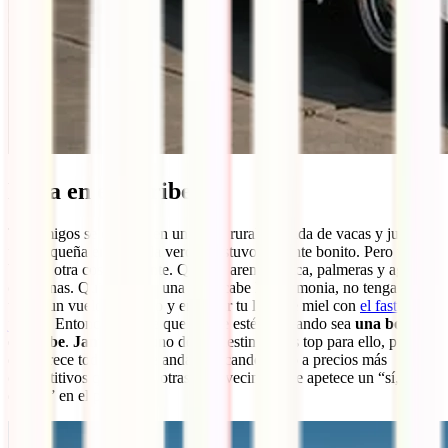
Boda en el Caribe
Tus amigos se casaron en una casa rural rodeada de vacas y junto a
una pequeña ermita y, la verdad, estuvo bastante bonito. Pero tú
buscas otra cosa diferente. Quieres arena blanca, palmeras y aguas
cristalinas. Quieres que, una vez acabe la ceremonia, no tenga que
tomar un vuelo oceánico y empezar tu luna de miel con
el fastidioso
jet-lag
. Entonces, puede que lo que estés buscando sea
una boda en
el caribe
.
Jamaica
es uno de los destinos más top para ello, puesto
que ofrece todo eso que andas buscando, pero a precios más
competitivos que los de otras islas vecinas. ¿Te apetece un “sí,
quiero” en el paraíso?