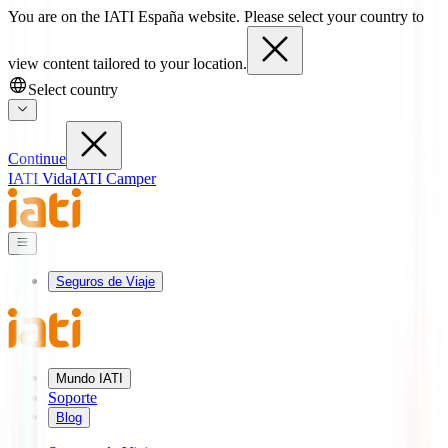
You are on the IATI España website. Please select your country to
view content tailored to your location.
Select country
Continue
IATI Vida
IATI Camper
Seguros de Viaje
Mundo IATI
Soporte
Blog