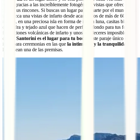
moda gracias a las increíblemente fotogénicas vistas que ofrecen
todos sus rincones. Si buscas un lugar para casarte por el mundo que
te ofrezca una vistas de infarto desde acantilados de más de 600
metros, en una preciosa isla en forma de media luna, casitas blancas
de piedra y tejado azul que hacen de perfecto fondo para tus fotos,
formaciones volcánicas de infarto y unos atardeceres imposibles de
olivar:
Santorini es el lugar para tu boda
. Este paraje único es
ideal para ceremonias en las que
la intimidad y la tranquilidad
del
lugar sean una de las premisas.