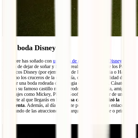
Una boda Disney
¿Siempre has soñado con
una boda de cuento al estilo Disney
? Pues
es hora de dejar de soñar y hacerlo realidad. Algunos de los Parques
Temáticos Disney (por ejemplo los de Florida, California o Hawaii),
así como los cruceros de la compañía, ofrecen la posibilidad de
celebrar una boda rodeada de la magia de sus películas. Cásate
frente a su famoso castillo mágico, rodeado de tu familia, amigos y
personajes como Mickey, Pluto o Goofy, antes de gozar de un
banquete al que llegarás en
la misma carroza que utilizó la
Cenicienta
. Además, al día siguiente podrás celebrar tu enlace
disfrutando de las atracciones del parque con tu príncipe o princesa
azul.