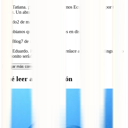
Hola Tatiana. ¡Seguro que sí! Amamos Ecuador. Gracias por tu
aporte. Un abrazo.
eduardo
2 de marzo de 2023
colombianos que queremos casarnos en disney
IATI Blog
7 de marzo de 2023
Hola Eduardo. Prueba a través del enlace a Disney Weddings.¡Pero
qué bonito sería!
Cargar más comentarios
Qué leer a continuación