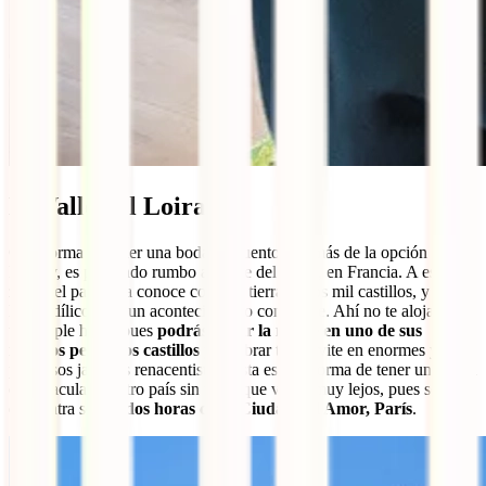
El Valle del Loira
Otra forma de tener una boda de cuento, además de la opción
Disney, es poniendo rumbo al Valle del Loira, en Francia. A esta
zona del país se la conoce como la tierra de los mil castillos, y es un
lugar idílico para un acontecimiento como este. Ahí no te alojarás en
un simple hotel, pues
podrás pasar la noche en uno de sus
muchos pequeños castillos
y celebrar tu convite en enormes y
preciosos jardines renacentistas. Esta es una forma de tener una boda
espectacular en otro país sin tener que viajar muy lejos, pues se
encuentra solo
a dos horas de la Ciudad del Amor, París
.