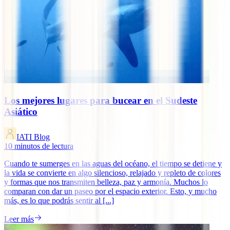
Los mejores lugares para bucear en el Sudeste
Asiático
IATI Blog
10
minutos de lectura
Cuando te sumerges en las aguas del océano, el tiempo se detiene y
la vida se convierte en algo silencioso, relajado y repleto de colores
y formas que nos transmiten belleza, paz y armonía. Muchos lo
comparan con dar un paseo por el espacio exterior. Esto, y mucho
más, es lo que podrás sentir al [...]
Leer más