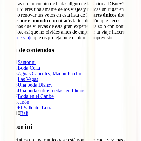
estuvieras en un cuento de hadas digno de la factoría Disney? ¡Es
posible! Si eres una amante de los viajes y buscas un lugar en el que
casarte o renovar tus votos en esta lista de
lugares únicos donde
casarse por el mundo
encontrarás la inspiración que necesitas.
Queremos que vuelvas de esta gran experiencia solo con bonitos
recuerdos, así que no olvides antes de empezar tu viaje hacerte un
seguro de viaje
que os proteja ante cualquier imprevisto.
Tabla de contenidos
1
Santorini
2
Boda Celta
3
Aguas Calientes, Machu Picchu
4
Las Vegas
5
Una boda Disney
6
Una boda sobre ruedas, en Illinois
7
Boda en el Caribe
8
Japón
9
El Valle del Loira
10
Bali
Santorini
Santorini
es un lugar único y se está poniendo cada vez más de