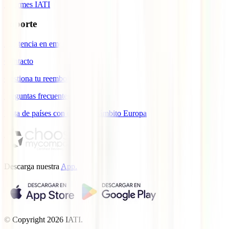
Informes IATI
Soporte
Asistencia en emergencias
Contacto
Gestiona tu reembolso
Preguntas frecuentes
Lista de países con cobertura ámbito Europa
Descarga nuestra
App.
© Copyright
2026
IATI.