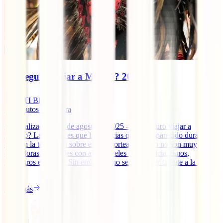
¿Es seguro viajar a México? 2025
IATI Blog
12
minutos de lectura
– Actualizado el 22 de agosto de 2025 – ¿Es seguro viajar a
México? La verdad es que las noticias que han aparecido durante
años en la televisión sobre el país norteamericano no son muy
alentadoras. Ciudades con altos niveles de violencia, timos,
secuestros exprés… Sin embargo, no se puede ser tajante a la hora
[...]
Leer más