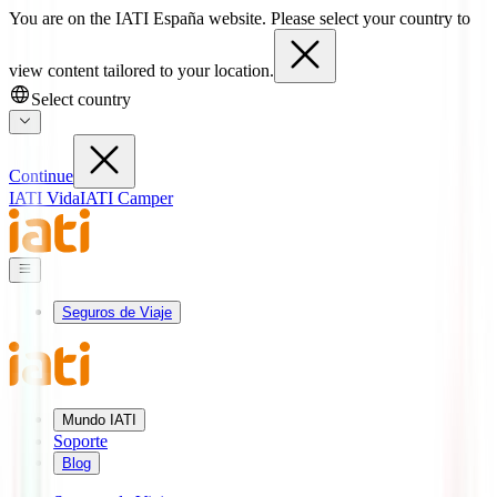
You are on the IATI España website. Please select your country to
view content tailored to your location.
Select country
Continue
IATI Vida
IATI Camper
Seguros de Viaje
Mundo IATI
Soporte
Blog