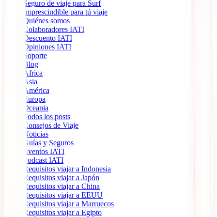
Seguro de viaje para Surf
Imprescindible para tú viaje
Quiénes somos
Colaboradores IATI
Descuento IATI
Opiniones IATI
Soporte
Blog
África
Ásia
América
Europa
Oceania
Todos los posts
Consejos de Viaje
Noticias
Guías y Seguros
Eventos IATI
Podcast IATI
Requisitos viajar a Indonesia
Requisitos viajar a Japón
Requisitos viajar a China
Requisitos viajar a EEUU
Requisitos viajar a Marruecos
Requisitos viajar a Egipto