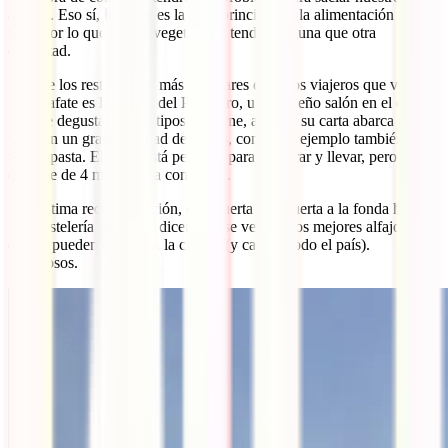
apetito. Eso sí, la carne es la base principal de la alimentación de la
zona por lo que si eres vegetariano tendrás alguna que otra
dificultad.
Uno de los restaurantes más populares entre los viajeros que visitan
El Calafate es la Fonda del Parrillero, un pequeño salón en el que es
posible degustar varios tipos de carne, aunque su carta abarca
también un gran variedad de platos, como por ejemplo también se
vende pasta. El lugar está pensado para comprar y llevar, pero
dispone de 4 mesas para comer allí.
Una última recomendación, casi puerta con puerta a la fonda hay
una pastelería en la que dicen que se venden los mejores alfajores
que se pueden comer en la ciudad (y casi en todo el país).
Deliciosos.