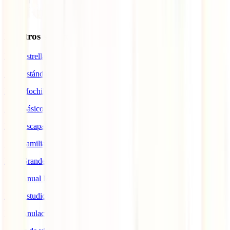
Nuestros seguros
IATI Estrella
IATI Estándar
IATI Mochilero
IATI Básico
IATI Escapadas
IATI Familia
IATI Grandes Viajeros
IATI Anual Multiviaje
IATI Estudios
IATI Anulación Premium