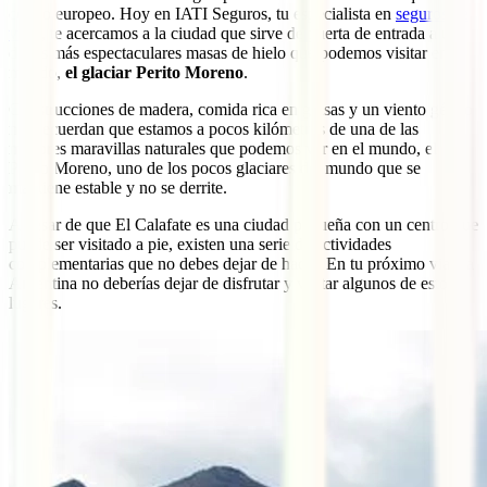
centro europeo. Hoy en IATI Seguros, tu especialista en
seguros de
viaje
, te acercamos a la ciudad que sirve de puerta de entrada a una
de las más espectaculares masas de hielo que podemos visitar en el
mundo,
el glaciar Perito Moreno
.
Construcciones de madera, comida rica en grasas y un viento gélido
nos recuerdan que estamos a pocos kilómetros de una de las
mayores maravillas naturales que podemos ver en el mundo, el
Perito Moreno, uno de los pocos glaciares del mundo que se
mantiene estable y no se derrite.
A pesar de que El Calafate es una ciudad pequeña con un centro que
puede ser visitado a pie, existen una serie de actividades
complementarias que no debes dejar de hacer. En tu próximo viaje a
Argentina no deberías dejar de disfrutar y visitar algunos de estos
lugares.