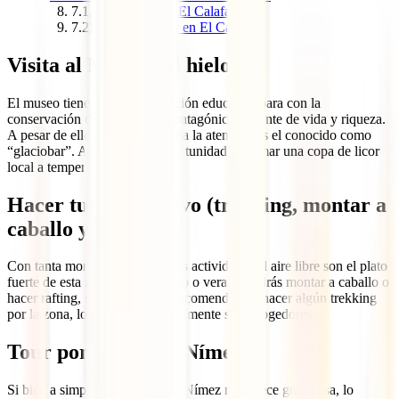
7.1
¿Cómo llegar a El Calafate?
7.2
Dormir y comer en El Calafate
Visita al Museo del hielo
El museo tiene una clara vocación educativa para con la
conservación de los glaciares patagónicos, fuente de vida y riqueza.
A pesar de ello lo que más llama la atención es el conocido como
“glaciobar”. Ahí tendrás la oportunidad de tomar una copa de licor
local a temperaturas negativas.
Hacer turismo activo (trekking, montar a
caballo y rafting):
Con tanta montaña alrededor las actividades al aire libre son el plato
fuerte de esta zona. Sea invierno o verano podrás montar a caballo o
hacer rafting, sin embargo, te recomendamos hacer algún trekking
por la zona, los paisajes son realmente sobrecogedores.
Tour por la laguna Nímez
Si bien a simple vista la laguna Nímez no parece gran cosa, lo