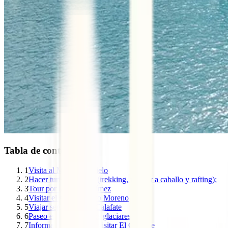
Tabla de contenidos
1
Visita al Museo del hielo
2
Hacer turismo activo (trekking, montar a caballo y rafting):
3
Tour por la laguna Nímez
4
Visitar el glaciar Perito Moreno
5
Viajar seguro por El Calafate
6
Paseo en barco por los glaciares
7
Información útil para visitar El Calafate