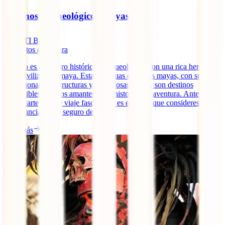
8 Iconos Arqueológicos Mayas
IATI Blog
3
minutos de lectura
México es un tesoro histórico y arqueológico con una rica herencia
de la civilización maya. Estas antiguas ciudades mayas, con sus
impresionantes estructuras y misteriosas ruinas, son destinos
imperdibles para los amantes de la historia y la aventura. Antes de
embarcarte en este viaje fascinante, es esencial que consideres la
importancia de un seguro de [...]
Leer más