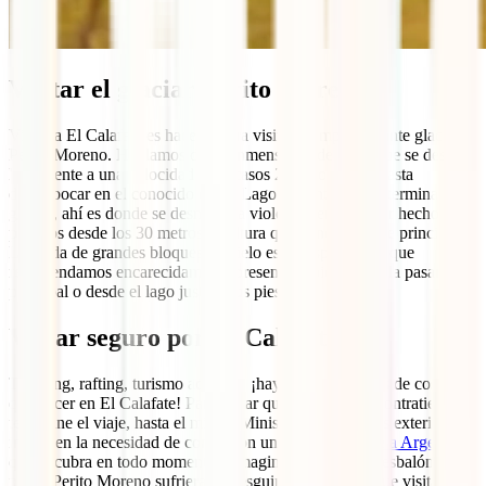
Visitar el glaciar Perito Moreno
Viajar a El Calafate es hacerlo para visitar el impresionante glaciar
Perito Moreno. Hablamos de un inmenso río de hielo que se desliza
lentamente a una velocidad de escasos 2 metros al día hasta
desembocar en el conocido como Lago Argentino. Ahí termina el
glaciar, ahí es donde se desmorona violentamente al caer hecho
pedazos desde los 30 metros de altura que tiene su frente principal.
La caída de grandes bloques de hielo es un espectáculo que
recomendamos encarecidamente presenciar, bien desde la pasarela
principal o desde el lago justo a sus pies.
Viajar seguro por El Calafate
Trekking, rafting, turismo activo… ¡hay tantas opciones de cosas
que hacer en El Calafate! Para evitar que un pequeño contratiempo
te arruine el viaje, hasta el mismo Ministerio de Asuntos exteriores
insiste en la necesidad de contar con un
seguro de viaje a Argentina
que te cubra en todo momento. ¿Imaginas que por un resbalón tonto
por el Perito Moreno sufrieras un esguince y tuvieras que visitar