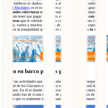
centros médicos de dudosa calidad y afrontar facturas desorbitadas?
El
IATI Mochilero
es el mejor seguro para este destino y gracias a
sus
grandes coberturas médicas
estarás siempre en las mejores
manos sin tener que pagar y, además,
contarás también con otras
coberturas
que te cubrirán en casos como robo, problemas con tu
equipaje, vuelos y muchos deportes de aventura. ¿A qué esperas?
Viaja con la tranquilidad que mereces y
hazte ahora con tu seguro
:
Paseo en barco por los glaciares
Otra de las actividades que recomendamos hacer en el Parque
Nacional de los Glaciares es el paseo en barco por el Canal de los
Témpanos. En él es donde desembocan una serie de glaciares que
van dejando tras de si una estampa de pequeños témpanos de hielo
flotando que es realmente impresionante. El silencio es maravilloso.