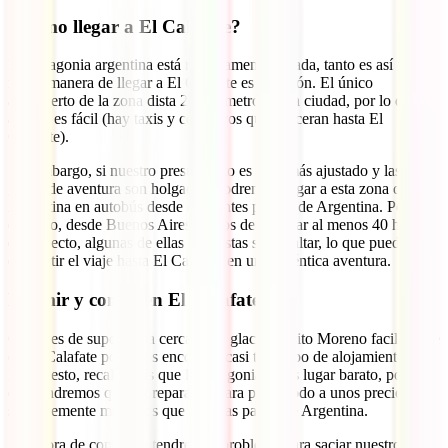
¿Cómo llegar a El Calafate?
La Patagonia argentina está relativamente aislada, tanto es así que la
mejor manera de llegar a El Calafate es en avión. El único
aeropuerto de la zona dista 20 kilómetros de la ciudad, por lo que su
acceso es fácil (hay taxis y colectivos que te aceran hasta El
Calafate).
Sin embargo, si nuestro presupuesto es algo más ajustado y las
ganas de aventura son holgadas, podremos llegar a esta zona de
Argentina en autobús desde diferentes puntos de Argentina. Por
ejemplo, desde Buenos Aires hemos de calcular al menos 40 horas
de trayecto, algunas de ellas por pistas sin asfaltar, lo que puede
convertir el viaje hasta El Calafate en una auténtica aventura.
Dormir y comer en El Calafate
Como es de suponer, la cercanía al glaciar Perito Moreno facilita que
en El Calafate podamos encontrar casi todo tipo de alojamiento.
Dicho esto, recalcamos que la Patagonia no es lugar barato, por lo
que tendremos que ir preparados para pagar todo a unos precios
sensiblemente más altos que en otras partes de Argentina.
A la hora de comer no tendremos problema para saciar nuestro