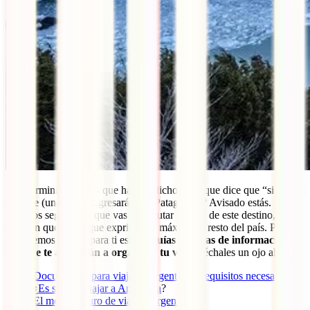
Para terminar, ¿sabías que hay un dicho local que dice que “si comes
calafate (una fruta) regresarás a la Patagonia”? Avisado estás.
Estamos seguros de que vas a disfrutar mucho de este destino, pero
también queremos que exprimas al máximo el resto del país. Por
ello, hemos creado para ti estas
3 guías repletas de información
útil que te ayudarán a organizar tu viaje
, ¡échales un ojo ahora!:
Documentos para viajar a Argentina y requisitos necesarios
¿
Es seguro viajar a Argentina
?
El mejor seguro de viaje a Argentina