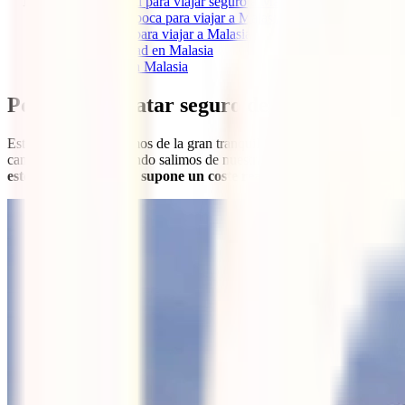
7
Información útil para viajar seguro a Malasia
7.1
Mejor época para viajar a Malasia
7.2
Visado para viajar a Malasia
7.3
Seguridad en Malasia
7.4
Salud en Malasia
Por qué contratar seguro de viaje a Malas
Estando en casa gozamos de la gran tranquilidad que nos da saber que 
cambia totalmente cuando salimos de nuestras fronteras y cada país e
estos para los turistas supone un coste realmente muy elevado
. F