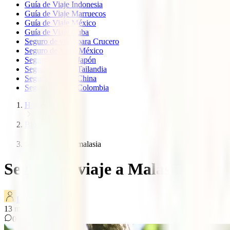
Guía de Viaje Indonesia
Guía de Viaje Marruecos
Guía de Viaje México
Guía de Viaje Cuba
Seguro de viaje para Crucero
Seguro de Viaje México
Seguro de viaje Japón
Seguro de viaje Tailandia
Seguro de viaje China
Seguro de viaje Colombia
Home
Blog
Seguro de viaje malasia
Seguro de viaje a Malasia
IATI Blog
13
minutos de lectura
0