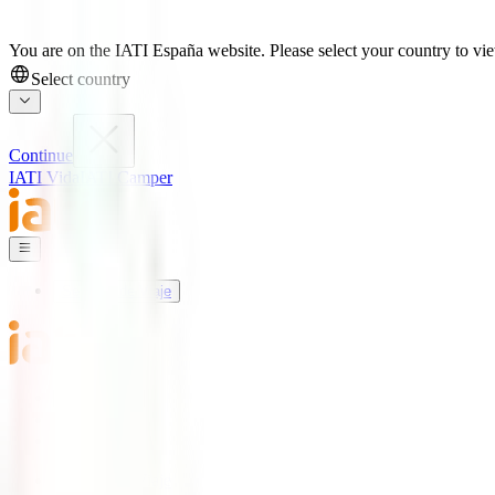
You are on the IATI España website. Please select your country to view
Select country
Continue
IATI Vida
IATI Camper
Seguros de Viaje
Mundo IATI
Soporte
Blog
Seguros de Viaje