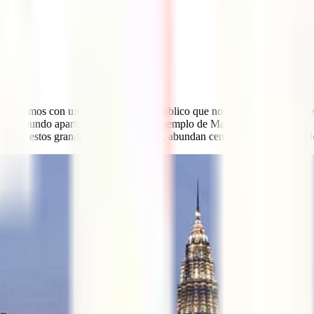
ia
contamos con un sistema sanitario público que nos asegura ser tratados
s un “mundo aparte”. Es el caso, por ejemplo de Malasia. Pese a que en
uera de estos grandes núcleos urbanos, abundan centros médicos de dud