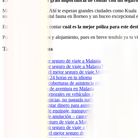
Exteriores insiste en la gran importancia de contar con un segur
Malasia es apasionante. Ahí te esperan grandes ciudades como Kuala
sudeste asiático, una brutal fauna en Borneo y un buceo excepcional 
En esta guía te vamos a contar
cuál es la mejor póliza para este des
Ponte ya a buscar vuelos y alojamiento, pues en breve tendrás ya tu v
Tabla de contenidos
1
Por qué contratar seguro de viaje a Malasia
2
¿Cuál es el mejor seguro de viaje a Malasia?
3
Qué debe tener el mejor seguro de viaje Malasia, característica
3.1
Atención 24 horas en tu idioma
3.2
Amplias coberturas de asistencia médica
3.3
Deportes de aventura en Malasia
3.4
Daños corporales en vehículos a motor
3.5
Sin franquicias, no pagarás nada de tu bolsillo
3.6
Sin adelantar dinero para asistencia médica
3.7
Pérdida de equipaje, transportes, robo y mucho más
3.8
Opción de anulación – cancelación de tu viaje a Malasi
4
Cobertura del seguro de viaje a Malasia
5
Cuánto cuesta un seguro de viaje a Malasia
6
Cómo contratar el mejor seguro de viaje a Malasia