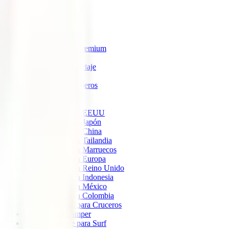
IATI Estrella
IATI Estándar
IATI Familia
IATI Escapadas
IATI Mochilero
IATI Anulación Premium
IATI Básico
IATI Anual Multiviaje
IATI Air Help
IATI Grandes Viajeros
IATI Estudios
Seguros de Viaje
Seguro de viaje a EEUU
Seguro de viaje a Japón
Seguro de viaje a China
Seguro de viaje a Tailandia
Seguro de viaje a Marruecos
Seguro de viaje a Europa
Seguro de viaje a Reino Unido
Seguro de viaje a Indonesia
Seguro de viaje a México
Seguro de viaje a Colombia
Seguro de viaje para Cruceros
Seguro para Camper
Seguro de viaje para Surf