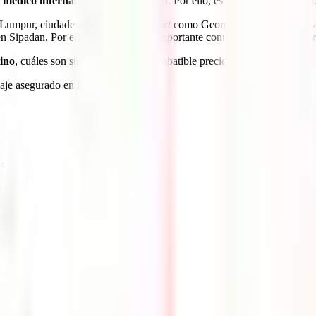
o médico internacional para Malasia
. Por ello, es muy normal que aho
 Lumpur, ciudades repletas de
street
art
como Georgetown, increíbles p
en Sipadan. Por ello, es sumamente importante contar con un seguro para
tino
, cuáles son sus coberturas y su imbatible precio.
iaje asegurado en las mejores manos.
s
a