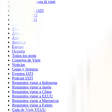
Imprescindible para tú viaje
Quiénes somos
Colaboradores IATI
Descuento IATI
Opiniones IATI
Soporte
Blog
África
Ásia
América
Europa
Oceania
Todos los posts
Consejos de Viaje
Noticias
Guías y Seguros
Eventos IATI
Podcast IATI
Requisitos viajar a Indonesia
Requisitos viajar a Japón
Requisitos viajar a China
Requisitos viajar a EEUU
Requisitos viajar a Marruecos
Requisitos viajar a Egipto
Guía de Viaje EEUU