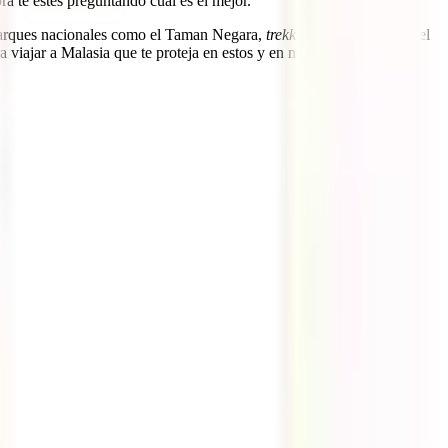
ra te estés preguntando cuál es el mejor.
arques nacionales como el Taman Negara,
trekkings
hasta la cima del
 viajar a Malasia que te proteja en estos y en muchos más casos.