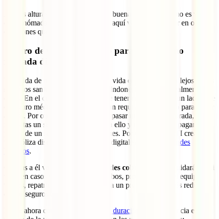
A estas alturas ya te has hecho una buena idea sobre cómo es vivir
como nómada digital en Bali, pero aquí vamos a ahondar en otras
cuestiones que te ayudarán:
Seguro de viaje obligatorio para viajar como
nómada digital a Bali
Una vida de nómada digital es una vida en la que estarás lejos de los
servicios sanitarios de tu país y en Indonesia estos son realmente
caros. En el caso de Bali tienes que tener en cuenta, por un lado, que
el seguro médico internacional es un requisito obligatorio para entrar
al país. Por otro lado, ya que vas a pasar una larga temporada,
necesitas un seguro que se adapte a ello y no tengas que pagar el
precio de un seguro normal cada mes. Por ello desde IATI creamos
una póliza diseñada para nómadas digitales: el
IATI Grandes
Viajeros
.
Gracias a él vas a contar con
grandes coberturas
que cuidarán de ti
tanto en casos de salud como en robos, problemas con el equipaje,
vuelos, repatriación pero, además, a un precio mucho más reducido
que lo seguros típicos.
Hazte ahora con tu
seguro de larga duración
para tu estancia en Bali