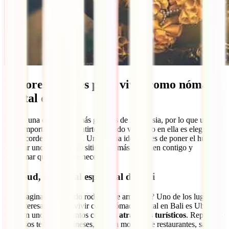
Mejores lugares para vivir como nómada
digital en Bali
Bali es una de las islas más grandes de Indonesia, por lo que una
parte importante para sentirte cómodo viviendo en ella es elegir una
zona acorde a tus gustos. Una buena idea, antes de poner el huevo,
es pasar unos días en los sitios que más resuenen contigo y
confirmar que es lo que necesitas.
1. Ubud, la capital espiritual de Bali
¿Te imaginas trabajando rodeado de arrozales? Uno de los lugares
más interesantes para vivir como nómada digital en Bali es Ubud,
también uno de los puntos con más
atractivos turísticos
. Repleto de
preciosos templos balineses, con un montón de restaurantes, salas de