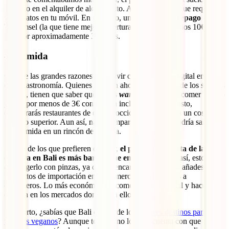
incluido en el alquiler de alojamiento. Aun así, seguro que requieres
tener datos en tu móvil. En ese caso, una
tarjeta de prepago
de
Telkomsel (la que tiene mejor cobertura) suele costar unos 10€ al
mes por aproximadamente 30 gigas.
4. Comida
Otra de las grandes razones para vivir como nómada digital en Bali
es su gastronomía. Quienes quieran ahorrar y disfrutar de los sabores
locales, tienen que saber que en los
warung
es posible comer mucho
y bien por menos de 3€ con bebida incluida. Por supuesto,
encontrarás restaurantes de cocina occidental, aunque a un coste un
poquito superior. Aun así, nada comparable a lo que podría salirte
una comida en un rincón de Europa.
Si eres de los que prefieren cocinar,
el precio de la cesta de la
compra en Bali es más barato que en España
. Aun así, esto hay
que cogerlo con pinzas, ya que se encarecerá mucho si añades
productos de importación en supermercados orientados a
extranjeros. Lo más económico es comer como un local y hacer la
compra en los mercados donde van ellos.
Por cierto, ¿sabías que Bali es uno de los
mejores destinos para
viajeros veganos
? Aunque todavía no lo seas, cuenta con que