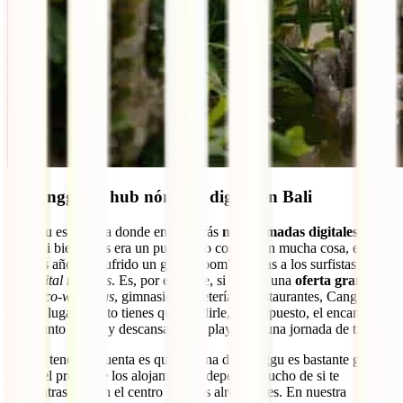
2. Canggu, el hub nómada digital en Bali
Canggu es la zona donde encontrarás
más nómadas digitales en
Bali
. Si bien antes era un pueblecito costero sin mucha cosa, en los
últimos años ha sufrido un gran “boom” gracias a los surfistas y a
los
digital nomads
. Es, por eso, que, si buscas una
oferta grande
de
villas,
co-workings
, gimnasios, cafeterías y restaurantes, Canggu
será tu lugar. A esto tienes que añadirle, por supuesto, el encanto de
vivir junto al mar y descansar en la playa tras una jornada de trabajo.
Algo a tener en cuenta es que la zona de Canggu es bastante grande
y que el precio de los alojamientos depende mucho de si te
encuentras más en el centro o en los alrededores. En nuestra