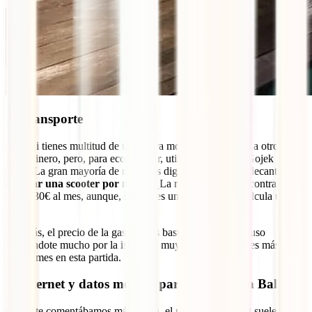
2. Transporte
En Bali tienes multitud de taxis para moverte de un lado a otro por
poco dinero, pero, para economizar, utiliza las
apps
de Gojek y
Grab. La gran mayoría de nómadas digitales en Bali se decantan por
alquilar una scooter por meses
. ¿La razón? Podrás encontrarlas
desde 30€ al mes, aunque, si quieres una moto mejor, calcula unos
50€.
Además, el precio de la gasolina es bastante barato. Incluso
moviéndote mucho por la isla, será muy raro que te gastes más de
20€ al mes en esta partida.
3. Internet y datos móviles para trabajar en Bali
Como te comentábamos más arriba, el precio de internet suele estar