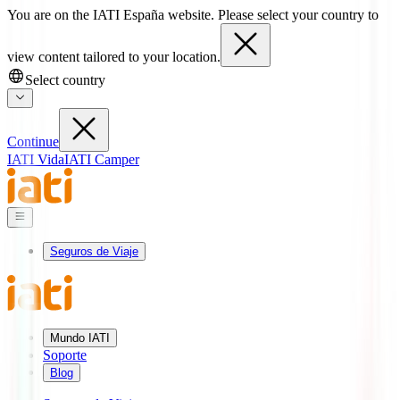
You are on the IATI España website. Please select your country to
view content tailored to your location.
Select country
Continue
IATI Vida
IATI Camper
Seguros de Viaje
Mundo IATI
Soporte
Blog