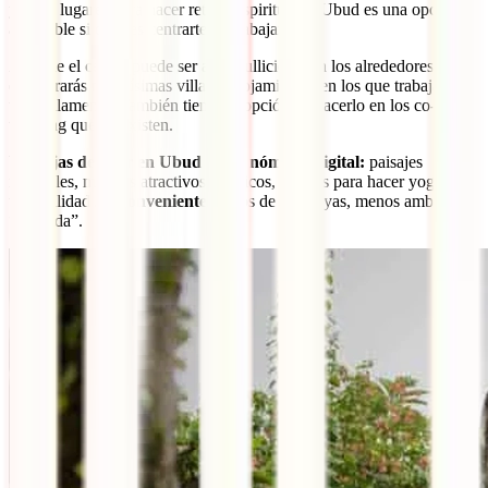
yoga y lugares para hacer retiros espirituales, Ubud es una opción
agradable si quieres centrarte en trabajar.
Aunque el centro puede ser algo bullicioso, en los alrededores
encontrarás muchísimas villas y alojamientos en los que trabajar
tranquilamente. También tienes la opción de hacerlo en los co-
working que ya existen.
Ventajas de vivir en Ubud como nómada digital:
paisajes
increíbles, muchos atractivos turísticos, lugares para hacer yoga,
tranquilidad /
Inconvenientes:
lejos de las playas, menos ambiente
“nómada”.