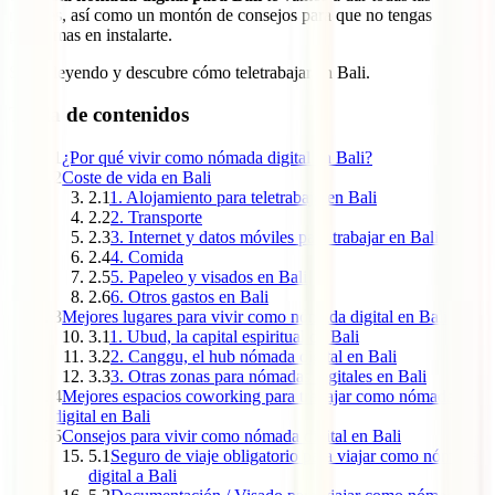
razones, así como un montón de consejos para que no tengas
problemas en instalarte.
Sigue leyendo y descubre cómo teletrabajar en Bali.
Tabla de contenidos
1
¿Por qué vivir como nómada digital en Bali?
2
Coste de vida en Bali
2.1
1. Alojamiento para teletrabajo en Bali
2.2
2. Transporte
2.3
3. Internet y datos móviles para trabajar en Bali
2.4
4. Comida
2.5
5. Papeleo y visados en Bali
2.6
6. Otros gastos en Bali
3
Mejores lugares para vivir como nómada digital en Bali
3.1
1. Ubud, la capital espiritual de Bali
3.2
2. Canggu, el hub nómada digital en Bali
3.3
3. Otras zonas para nómadas digitales en Bali
4
Mejores espacios coworking para trabajar como nómada
digital en Bali
5
Consejos para vivir como nómada digital en Bali
5.1
Seguro de viaje obligatorio para viajar como nómada
digital a Bali