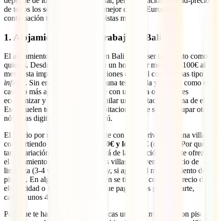
depende de lo que te quieras gastar, pero la relación calidad-precio
de todos los servicios es mucho mejor que en Europa. A
continuación te damos algunas pistas más:
1. Alojamiento para teletrabajo en Bali
El alojamiento para teletrabajar en Bali puede ser tan barato como tú
quieras. Desde una habitación en un hostal por menos de 100€ al
mes hasta impresionantes habitaciones de hotel con piscinas tipo
infinity
. Sin embargo, para pasar una temporada y sentirte como en
casa, lo más agradable es hacerse con una
villa
o, si quieres
economizar y conocer gente, alquilar una habitación en una de ellas.
Estas suelen tener entre 2 y 6 habitaciones, que suelen ocupar otros
nómadas digitales en Bali como tú.
El precio por una habitación doble con baño privado en una villa
compartiendo oscila
entre los 200€ y los 800€
(o más). ¿Por qué
tanta variación? Porque dependerá de la ubicación y qué te ofrezca
el alojamiento. De hecho, muchas villas incluyen el servicio de
limpieza (3-4 veces a la semana) y, si aplica, el mantenimiento de la
piscina. En algunos casos, también se tiene en cuenta el precio de la
electricidad o internet. Si tienes que pagar estos gastos aparte,
calcula unos 40€ al mes.
Para que te hagas una idea, si buscas una villa moderna con piscina