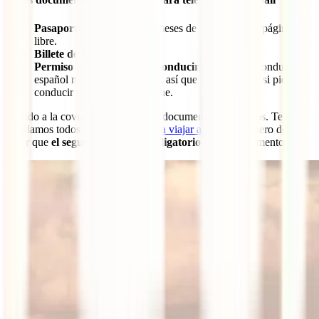
Pasaporte
con al menos 6 meses de validez y una página
libre.
Billete de salida
del país.
Permiso internacional de conducir
: el carné de conducir
español no es válido en Bali, así que lo necesitarás si piensas
conducir una moto o un coche.
Debido a la covid-19 existen otros documentos necesarios. Te los
detallamos todos en
Requisitos para viajar a Indonesia
, pero debes
saber que
el seguro de viaje es obligatorio
en estos momentos.