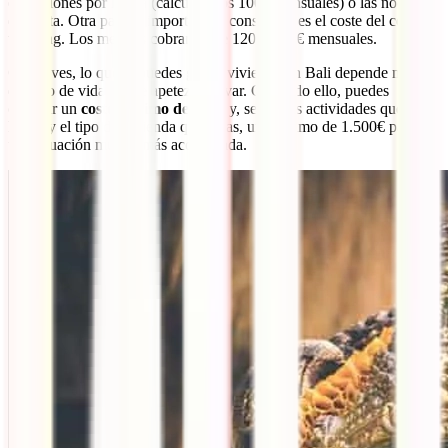
excursiones por la isla (calcula unos 100€ mensuales) o las noches
de fiesta. Otra partida importante a considerar es el coste del co-
working. Los mejores cobran entre 120 y 190€ mensuales.
Como ves, lo que te puedes gastar viviendo en Bali depende mucho
del tipo de vida que te apetezca llevar. Con todo ello, puedes
calcular un
coste mínimo de 600€
y, según las actividades que
hagas y el tipo de vivienda que elijas, un máximo de 1.500€ para
una situación mucho más acomodada.