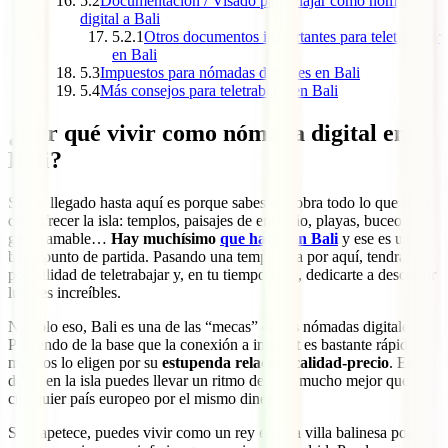
5.2
Documentación / Visado para viajar como nómada
digital a Bali
5.2.1
Otros documentos importantes para teletrabajar
en Bali
5.3
Impuestos para nómadas digitales en Bali
5.4
Más consejos para teletrabajar en Bali
¿Por qué vivir como nómada digital en
Bali?
Si has llegado hasta aquí es porque sabes de sobra todo lo que tiene
que ofrecer la isla: templos, paisajes de ensueño, playas, buceo,
gente amable…
Hay muchísimo
que hacer en Bali
y ese es un
buen punto de partida. Pasando una temporada por aquí, tendrás la
posibilidad de teletrabajar y, en tu tiempo libre, dedicarte a descubrir
lugares increíbles.
No solo eso, Bali es una de las “mecas” de los nómadas digitales.
Partiendo de la base que la conexión a internet es bastante rápida,
muchos lo eligen por su
estupenda relación calidad-precio
. Es
decir, en la isla puedes llevar un ritmo de vida mucho mejor que en
cualquier país europeo por el mismo dinero.
Si te apetece, puedes vivir como un rey en una villa balinesa por el