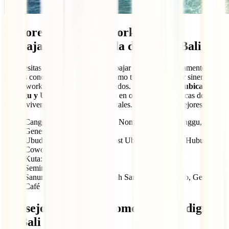
Mejores espacios coworking para
trabajar como nómada digital en Bali
Si necesitas un espacio para teletrabajar en Bali tranquilamente,
quieres conocer a otras personas como tú e intentar crear sinergias,
los co-working son tus mejores aliados.
La mayoría se ubican en
Canggu y Ubud
, pero encontrarás en otras zonas turísticas de la isla
donde viven muchos nómadas digitales. Aquí van los mejores:
Canggu: Dojo Bali, Tropical Nomad, Outpost Canggu,
Genesis Creative Centre
Ubud: Outpost Ubud, Outpost Ubud Penestanan, Hubud
Coworking,
Kuta: Bali Bustle
Seminyak: Biliq
Sanur: Livit Hub Bali, Rumah Sanur Creative Hub, Genius
Café
Consejos para vivir como nómada digital
en Bali