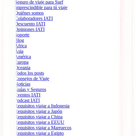
Seguro de viaje para Surf
Imprescindible para tú viaje
Quiénes somos
Colaboradores IATI
Descuento IATI
Opiniones IATI
Soporte
Blog
África
Ásia
América
Europa
Oceania
Todos los posts
Consejos de Viaje
Noticias
Guías y Seguros
Eventos IATI
Podcast IATI
Requisitos viajar a Indonesia
Requisitos viajar a Japón
Requisitos viajar a China
Requisitos viajar a EEUU
Requisitos viajar a Marruecos
Requisitos viajar a Egipto