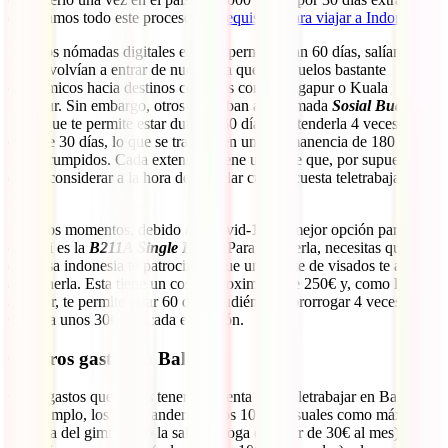
explicamos todo este proceso en
Requisitos para viajar a Indonesia
.
Muchos nómadas digitales en Bali permanecían 60 días, salían del
país y volvían a entrar de nuevo, ya que hay vuelos bastante
económicos hacia destinos cercanos como Singapur o Kuala
Lumpur. Sin embargo, otros aplicaban a la llamada
Sosial Budaya
Visa
, que te permite estar durante 60 días y extenderla 4 veces más
durante 30 días, lo que se traduce en una permanencia de 180 días
ininterrumpidos. Cada extensión tiene un coste que, por supuesto,
debes considerar a la hora de calcular cuánto cuesta teletrabajar en
Bali.
En estos momentos, debido a la covid-19, tu mejor opción para vivir
en Bali es la
B211A Single Entry
. Para obtenerla, necesitas que una
empresa indonesia te patrocine o que un agente de visados te ayude
a obtenerla. Esta tiene un coste aproximado de 250€ y, como la
anterior, te permite estar 60 días, pudiéndose prorrogar 4 veces más.
Calcula unos 30€ por cada extensión.
6. Otros gastos en Bali
Otros gastos que debes tener en cuenta para teletrabajar en Bali son,
por ejemplo, los de lavandería (unos 10€ mensuales como máximo),
la cuota del gimnasio o la sala de yoga (a partir de 30€ al mes), las