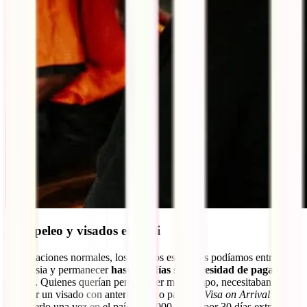
5. Papeleo y visados en Bali
En situaciones normales, los viajeros españoles podíamos entrar en
Indonesia y permanecer
hasta 30 días sin necesidad de pagar
visado
. Quienes querían permanecer más tiempo, necesitaban
solicitar un visado con anterioridad o pagar la
Visa on Arrival
(35$)
extenderlo una vez en el país (500.000 rupias por 30 días extra). Te