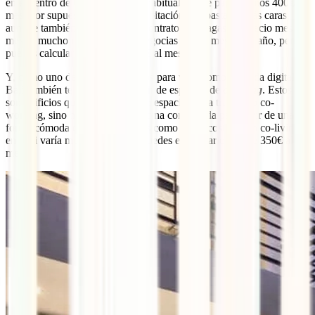
en el centro de Canggu, lo más habitual es que pagues unos 400€ al
mes. Por supuesto, las de una habitación son bastante más caras,
aunque también dependerá del contrato que hagas. El precio mes a
mes es mucho más alto que si negocias para 6 meses o 1 año, pero
puedes calcular desde unos 900€ al mes.
Y, como uno de los mejores sitios para vivir como nómada digital,
Bali también te ofrece un montón de espacios de
co-living
. Estos
son edificios que no solo ofrecen espacios para trabajar o co-
working, sino habitaciones y cocina compartida para vivir de una
forma cómoda con otros viajeros como tú. El coste de un co-living
en Bali varía muchísimo, pero puedes encontrarlos desde 350€ al
mes.