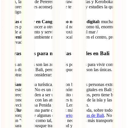
opinión, las áreas de Pererenan, Berawa, Umalas y Kerobokan son
las mejores, pero es aconsejable que te pasees y estudies la que más
va contigo.
Ventajas de vivir en Canggu como nómada digital:
muchas
opciones para conocer a otros digital nomads como tú, enorme
oferta de alojamiento y servicios, proximidad al mar /
Inconvenientes:
ambiente menos local, ruido en el centro, precios
más elevados.
3. Otras zonas para nómadas digitales en Bali
Las dos anteriores son las zonas más populares para vivir como
nómada digital en Bali, pero, por supuesto, no son las únicas. Aquí
tienes otras para considerar:
Sanur:
zona turística, pero con bastantes personas extranjeras
residiendo. No es un
hub
de nómadas digitales en Bali y los
precios tienden a ser un poquito más caros, pero tiene buenas
conexiones con las atracciones turísticas de la isla y las
vecinas Nusa Penida y Nusa Lembongan.
Uluwatu:
una parte cada vez más de moda, sobre todo
porque tiene algunas de las
mejores playas de Bali
. No existe
un “centro” como tal, así que necesitarás más transporte. Es
para quien busque tranquilidad y surf.