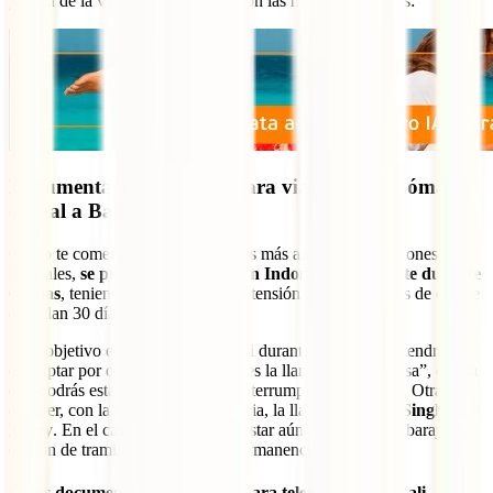
y goza de la vida nómada digital con las mejores garantías:
Documentación / Visado para viajar como nómada
digital a Bali
Como te comentábamos unas líneas más arriba, en situaciones
normales,
se puede permanecer en Indonesia fácilmente durante
60 días
, teniendo que hacer una extensión de visado antes de que se
cumplan 30 días de permanencia.
Si tu objetivo es teletrabajar en Bali durante más tiempo, tendrías
que optar por otras fórmulas. Una es la llamada “social visa”, con la
que podrás estar hasta 6 meses ininterrumpidos en el país. Otra es
obtener, con la ayuda de una agencia, la llamada
B211A Single
Entry
. En el caso de que quieras estar aún más, deberías barajar la
opción de tramitar un visado de permanencia o KITAS.
Otros documentos importantes para teletrabajar en Bali