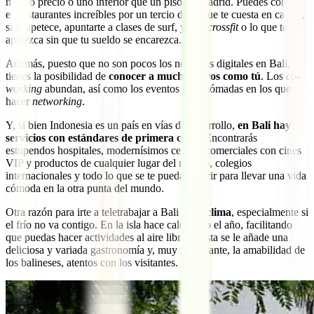
mismo precio o uno inferior que un piso en Madrid. Puedes comer
en restaurantes increíbles por un tercio de lo que te cuesta en casa y,
si te apetece, apuntarte a clases de surf, yoga,
crossfit
o lo que te
apetezca sin que tu sueldo se encarezca.
Además, puesto que no son pocos los nómadas digitales en Bali,
tienes la posibilidad de
conocer a muchos otros como tú
. Los
co-
working
abundan, así como los eventos para nómadas en los que
hacer
networking
.
Y, si bien Indonesia es un país en vías de desarrollo,
en Bali hay
servicios con estándares de primera clase
. Encontrarás
estupendos hospitales, modernísimos centros comerciales con cines
VIP y productos de cualquier lugar del mundo, colegios
internacionales y todo lo que se te pueda ocurrir para llevar una vida
cómoda en la otra punta del mundo.
Otra razón para irte a teletrabajar a Bali es su
clima
, especialmente si
el frío no va contigo. En la isla hace calor todo el año, facilitando
que puedas hacer actividades al aire libre. A esta se le añade una
deliciosa y variada gastronomía y, muy importante, la amabilidad de
los balineses, atentos con los visitantes.