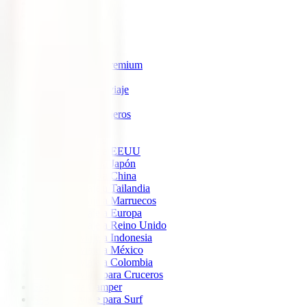
IATI Estrella
IATI Estándar
IATI Familia
IATI Escapadas
IATI Mochilero
IATI Anulación Premium
IATI Básico
IATI Anual Multiviaje
IATI Air Help
IATI Grandes Viajeros
IATI Estudios
Seguros de Viaje
Seguro de viaje a EEUU
Seguro de viaje a Japón
Seguro de viaje a China
Seguro de viaje a Tailandia
Seguro de viaje a Marruecos
Seguro de viaje a Europa
Seguro de viaje a Reino Unido
Seguro de viaje a Indonesia
Seguro de viaje a México
Seguro de viaje a Colombia
Seguro de viaje para Cruceros
Seguro para Camper
Seguro de viaje para Surf