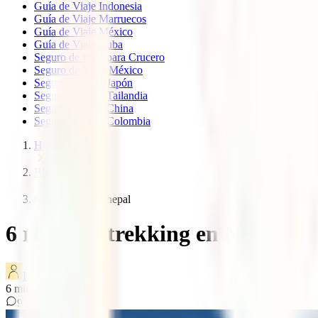
Guía de Viaje Indonesia
Guía de Viaje Marruecos
Guía de Viaje México
Guía de Viaje Cuba
Seguro de viaje para Crucero
Seguro de Viaje México
Seguro de viaje Japón
Seguro de viaje Tailandia
Seguro de viaje China
Seguro de viaje Colombia
Home
Blog
6 rutas trekking nepal
6 rutas de trekking en Nepal
IATI Blog
6
minutos de lectura
9