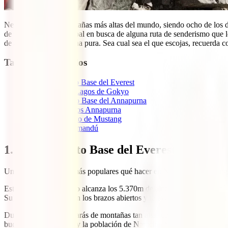
Nepal alberga las montañas más altas del mundo, siendo ocho de los die
de turistas viajan a Nepal en busca de alguna ruta de senderismo que 
de aventura y adrenalina pura. Sea cual sea el que escojas, recuerda c
Tabla de contenidos
1
1. Campamento Base del Everest
2
2. Ruta de los Lagos de Gokyo
3
3. Campamento Base del Annapurna
4
4. Circuito de los Annapurna
5
5. Reino Secreto de Mustang
6
6. Valle de Katmandú
1. Campamento Base del Everest
Uno de los trekkings más populares qué hacer en Nepal es el trekking
Esta ruta de senderismo alcanza los 5.370m de altitud en su punto más 
Su gente te acogerá con los brazos abiertos y te ayudará en todo lo qu
Durante la ruta te rodearás de montañas tan altas como el Ama Dablam
budista de Tengboche y la población de Namche. Si quieres ver a las 