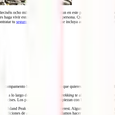
ciséis ocho miles los que se encuentran en este país. Es tal el contras
les haga vivir estos paisajes en primera persona. Queremos contarte cua
ontratar tu
seguro de viaje y trekking
que incluya actividades de aventur
 al campamento base del Everest. Si lo que quieres es
estar a los pies
alto a lo largo de 15 días. Durante el
trekking
te alojarás en poblacion
e precises. Los paisajes en esta ruta empiezan con bosques verdes y ter
, el Island Peak y, por supuesto, el Everest. Alguno de los puntos más
expediciones de alpinistas, te recomendamos hacer el
trekking
durante e