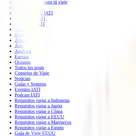
Imprescindible para tú viaje
Quiénes somos
Colaboradores IATI
Descuento IATI
Opiniones IATI
Soporte
Blog
África
Ásia
América
Europa
Oceania
Todos los posts
Consejos de Viaje
Noticias
Guías y Seguros
Eventos IATI
Podcast IATI
Requisitos viajar a Indonesia
Requisitos viajar a Japón
Requisitos viajar a China
Requisitos viajar a EEUU
Requisitos viajar a Marruecos
Requisitos viajar a Egipto
Guía de Viaje EEUU