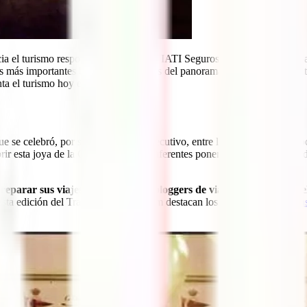
a el turismo responsable y solidario, IATI Seguros ha vuelto a partici
s más importantes blogueros de viajes del panorama nacional, con la int
nta el turismo hoy en día.
ue se celebró, por segundo año consecutivo, entre los días 18 y 21 de 
rir esta joya de la Costa de la Luz, diferentes ponencias y mesas redon
preparar sus viajes
y, por ellos
, los bloggers de viajes tienen un pap
 esta edición del Travel Blogger Forum destacan los bloggers IATI
Guías