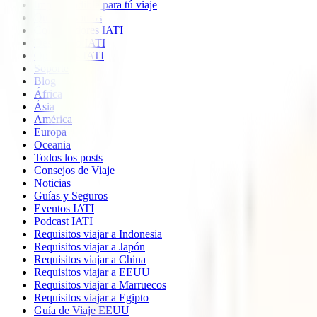
Imprescindible para tú viaje
Quiénes somos
Colaboradores IATI
Descuento IATI
Opiniones IATI
Soporte
Blog
África
Ásia
América
Europa
Oceania
Todos los posts
Consejos de Viaje
Noticias
Guías y Seguros
Eventos IATI
Podcast IATI
Requisitos viajar a Indonesia
Requisitos viajar a Japón
Requisitos viajar a China
Requisitos viajar a EEUU
Requisitos viajar a Marruecos
Requisitos viajar a Egipto
Guía de Viaje EEUU