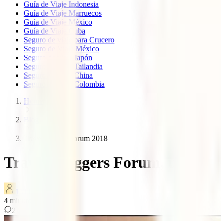
Guía de Viaje Indonesia
Guía de Viaje Marruecos
Guía de Viaje México
Guía de Viaje Cuba
Seguro de viaje para Crucero
Seguro de Viaje México
Seguro de viaje Japón
Seguro de viaje Tailandia
Seguro de viaje China
Seguro de viaje Colombia
Home
Blog
Travel blogger forum 2018
Travel Bloggers Forum, un #c
IATI Blog
4
minutos de lectura
2