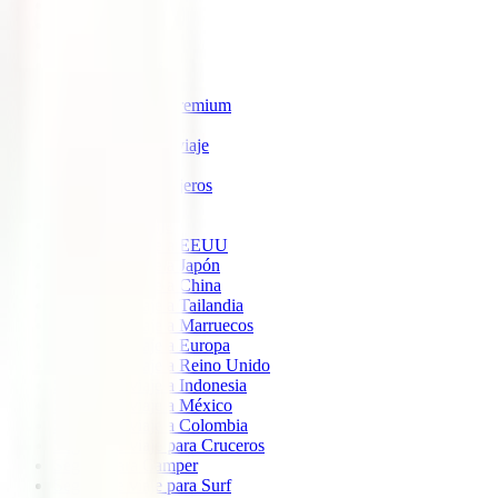
IATI Estrella
IATI Estándar
IATI Familia
IATI Escapadas
IATI Mochilero
IATI Anulación Premium
IATI Básico
IATI Anual Multiviaje
IATI Air Help
IATI Grandes Viajeros
IATI Estudios
Seguros de Viaje
Seguro de viaje a EEUU
Seguro de viaje a Japón
Seguro de viaje a China
Seguro de viaje a Tailandia
Seguro de viaje a Marruecos
Seguro de viaje a Europa
Seguro de viaje a Reino Unido
Seguro de viaje a Indonesia
Seguro de viaje a México
Seguro de viaje a Colombia
Seguro de viaje para Cruceros
Seguro para Camper
Seguro de viaje para Surf