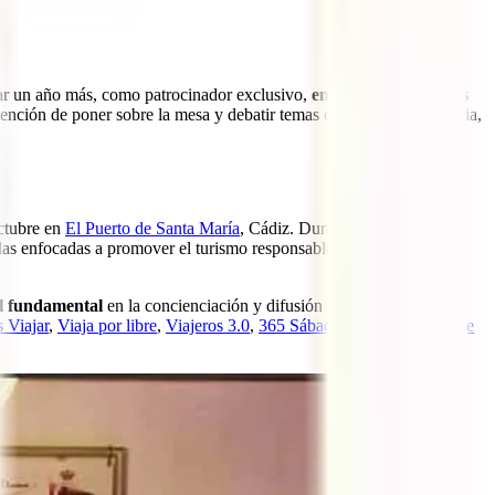
par un año más, como patrocinador exclusivo,
en el Travel Bloggers
ención de poner sobre la mesa y debatir temas de crucial importancia,
octubre en
El Puerto de Santa María
, Cádiz. Durante los 4 días de
das enfocadas a promover el turismo responsable y la protección del
el fundamental
en la concienciación y difusión de estas ideas que
 Viajar
,
Viaja por libre
,
Viajeros 3.0
,
365 Sábado Viajando
,
El Viaje