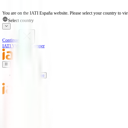
You are on the IATI España website. Please select your country to view
Select country
Continue
IATI Vida
IATI Camper
Seguros de Viaje
Mundo IATI
Soporte
Blog
Seguros de Viaje