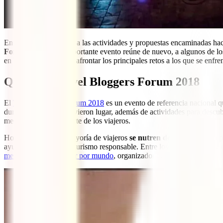
En su constante apoyo a las actividades y propuestas encaminadas haci
Forum 2018
. Este importante evento reúne de nuevo, a algunos de lo
en busca de ideas para afrontar los principales retos a los que se enfre
Qué es el Travel Bloggers Forum 2018
El
Travel Bloggers Forum 2018
es un evento de referencia nacional q
duración del evento tuvieron lugar, además de actividades para descub
medioambiente por parte de los viajeros.
Hoy en día, la gran mayoría de viajeros
se nutren de internet para 
ayudan a promover el turismo responsable. Entre los participantes de
me hizo a mi
o
A tomar por mundo
, organizador del evento.