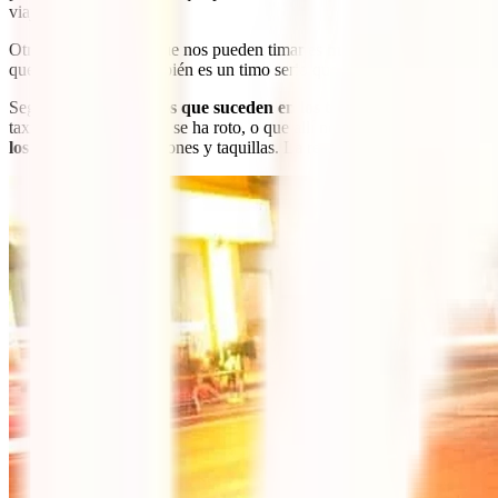
viajeros.
Otro momento en el que nos pueden timar es
mientras hacemos las 
que a los locales. También es un timo serio que nos vendan como antig
Seguimos con
los timos que suceden en los transportes (min 29:28
taxímetro diciendo que se ha roto, o que allí no acostumbran usarlo.
los trenes
, o sus estaciones y taquillas. La regla número 1: compra en