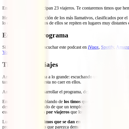
En este programa participan 23 viajeros. Te contaremos timos que hemos
Hemos hecho una selección de los más llamativos, clasificados por el l
lo curioso es que muchos de ellos se repiten en lugares muy distantes e
Escuchar el programa
Si lo prefieres puedes escuchar este podcast en
iVoox
,
Spotify
,
Amazo
Youtube
.
Timos en los viajes
Arrancamos el programa a lo grande: escuchando un
timo de manual
tan bien hechos que cuesta no caer en ellos.
Antes de empezar a desarrollar el programa, dejamos claro
qué es un
Entramos en materia hablando de
los timos que suceden en la calle 
desinteresada, informando de que un templo está cerrado o que es obli
cuatro timos contados por viajeros
que los han sufrido.
Luego abordamos
los timos que se dan en actividades (min 11:57)
.
proponen un tour o algo que parezca demasiado bueno y barato para se