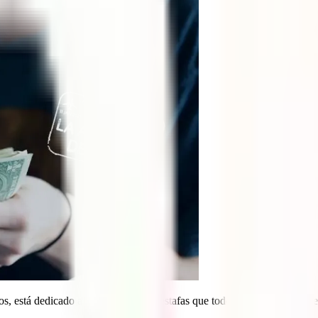
s, está dedicado a los timos, a esas estafas que todos hemos sufrido o e