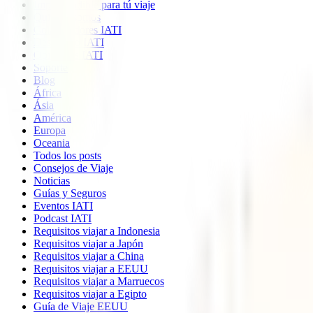
Imprescindible para tú viaje
Quiénes somos
Colaboradores IATI
Descuento IATI
Opiniones IATI
Soporte
Blog
África
Ásia
América
Europa
Oceania
Todos los posts
Consejos de Viaje
Noticias
Guías y Seguros
Eventos IATI
Podcast IATI
Requisitos viajar a Indonesia
Requisitos viajar a Japón
Requisitos viajar a China
Requisitos viajar a EEUU
Requisitos viajar a Marruecos
Requisitos viajar a Egipto
Guía de Viaje EEUU