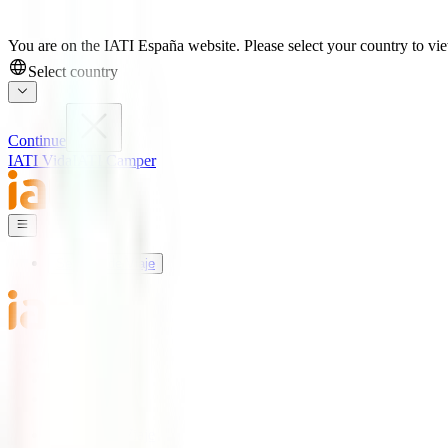
You are on the IATI España website. Please select your country to view
Select country
Continue
IATI Vida
IATI Camper
Seguros de Viaje
Mundo IATI
Soporte
Blog
Seguros de Viaje