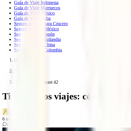
Guía de Viaje Indonesia
Guía de Viaje Marruecos
Guía de Viaje México
Guía de Viaje Cuba
Seguro de viaje para Crucero
Seguro de Viaje México
Seguro de viaje Japón
Seguro de viaje Tailandia
Seguro de viaje China
Seguro de viaje Colombia
Home
Blog
Timos viajes podcast 42
Timos en los viajes: cómo recono
IATI Blog
6
minutos de lectura
0