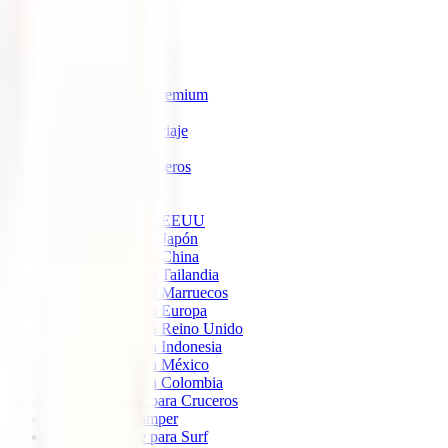
IATI Estrella
IATI Estándar
IATI Familia
IATI Escapadas
IATI Mochilero
IATI Anulación Premium
IATI Básico
IATI Anual Multiviaje
IATI Air Help
IATI Grandes Viajeros
IATI Estudios
Seguros de Viaje
Seguro de viaje a EEUU
Seguro de viaje a Japón
Seguro de viaje a China
Seguro de viaje a Tailandia
Seguro de viaje a Marruecos
Seguro de viaje a Europa
Seguro de viaje a Reino Unido
Seguro de viaje a Indonesia
Seguro de viaje a México
Seguro de viaje a Colombia
Seguro de viaje para Cruceros
Seguro para Camper
Seguro de viaje para Surf