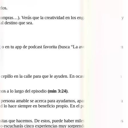
rlos.
 compras…). Verás que la creatividad en los engaños no tiene límites y
al destino que sea.
t
o en tu app de podcast favorita (busca “La aventura de viajar”) o en
cepillo en la calle para que le ayuden. En ocasiones, los timos están
mos a lo largo del episodio
(min 3:24)
.
na persona amable se acerca para ayudarnos, aparentemente de manera
ad lo hace siempre en beneficio propio. En el podcast
escucharás
visitas que hacemos. De estos, puede haber miles. Recuerda que si nos
po escucharás cinco experiencias muy sorprendentes narradas por