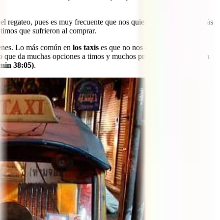
 el regateo, pues es muy frecuente que nos quieran cobrar mucho más
timos que sufrieron al comprar.
 trenes. Lo más común en
los taxis
es que no nos quieran poner el
 Algo que da muchas opciones a timos y muchos problemas también
son
min 38:05)
.