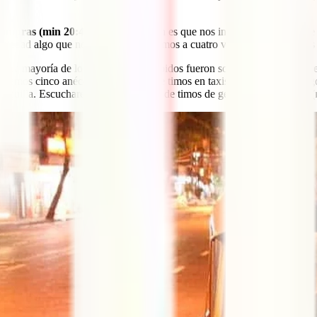
compras (min 20:49)
. Lo más común es que nos intenten timar durante
üedad algo que no lo es. Escucharemos a cuatro viajeros relatando los 
)
. La mayoría de los testimonios recibidos fueron sobre taxis, buses y
 Tenemos cinco anécdotas increíbles de timos en taxis en el episodio.
 taquilla. Escucharemos tres historias de timos de gente que no lo hizo
(