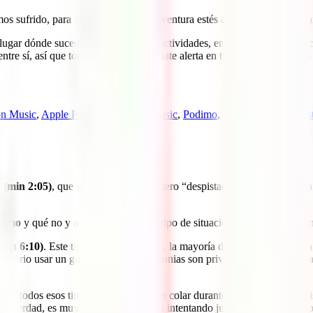
 sufrido, para que en tu próxima aventura estés alerta e intentes evita
ugar dónde suceden (en la calle, en actividades, en transportes, en las
ntre sí, así que toma buena nota y estate alerta en tu próximo viaje, sea 
n Music
,
Apple Podcast
,
Youtube Music
,
Podimo
,
Castbox
,
PocketCas
 (min 2:05)
, que involucra a un zapatero “despistado” que deja caer un 
 timo
y qué no y así poder saber qué tipo de situaciones nos encontrare
(min 6:10)
. Este tipo de timos ocurren, la mayoría de veces, cuando u
gatorio usar un guía, o que las ceremonias son privadas, pero en realid
 Son todos esos timos que nos intentan colar durante las actividades y 
r verdad, es muy probable que estén intentando jugárnosla. De éste ti