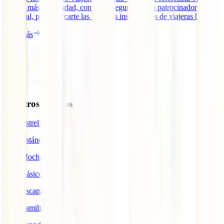
un año más a la ciudad, con IATI Seguros como patrocinador
principal, para acercarte las historias inspiradoras de viajeras [...]
Leer más
Nuestros seguros
IATI Estrella
IATI Estándar
IATI Mochilero
IATI Básico
IATI Escapadas
IATI Familia