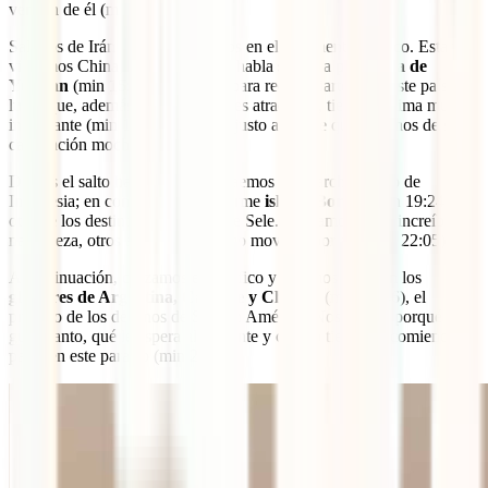
venden de él (min 14:57).
Salimos de Irán pero continuamos en el continente asiático. Esta vez
visitamos China, donde Sele nos habla sobre la
provincia de
Yunnan
(min 15:55), un lugar “para reconciliarte” con este país. Un
lugar que, además, de los múltiples atractivos, tiene un clima muy
interesante (min 18:11) un poco, justo antes de que Sele nos de su
calificación mochilera.
Damos el salto hacia Oriente y caemos en el archipiélago de
Indonesia; en concreto, en la enorme
isla de Borneo
(min 19:24),
otro de los destinos fascinantes de Sele. Hablamos de su increíble
naturaleza, otros atractivos y cómo moverse por allí (min 22:05).
A continuación, cruzamos el Pacífico y tocamos tierra en los
glaciares de Argentina, Calafate y Chaltén
(min 22:46), el
primero de los destinos de Sele en América. Nos cuenta porqué le
gusta tanto, qué le espera al visitante y cuánto tiempo recomienda
pasar en este paraíso (min 24:56).