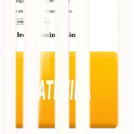
IATI Blog
14 de noviembre de 2022
¡Sele es un crack! Un abrazo, Sergio.
Cargar más comentarios
Qué leer a continuación