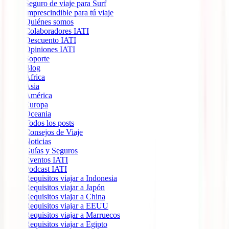
Seguro de viaje para Surf
Imprescindible para tú viaje
Quiénes somos
Colaboradores IATI
Descuento IATI
Opiniones IATI
Soporte
Blog
África
Ásia
América
Europa
Oceania
Todos los posts
Consejos de Viaje
Noticias
Guías y Seguros
Eventos IATI
Podcast IATI
Requisitos viajar a Indonesia
Requisitos viajar a Japón
Requisitos viajar a China
Requisitos viajar a EEUU
Requisitos viajar a Marruecos
Requisitos viajar a Egipto