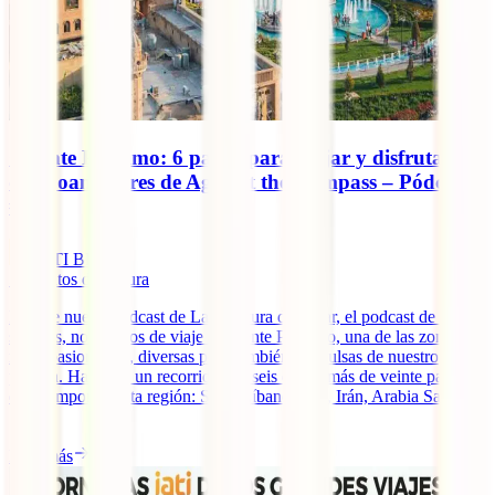
Oriente Próximo: 6 países para viajar y disfrutar,
con Joan Torres de Against the Compass – Pódcast
#44
IATI Blog
5
minutos de lectura
En este nuevo podcast de La aventura de viajar, el podcast de IATI
seguros, nos vamos de viaje a Oriente Próximo, una de las zonas
más apasionantes, diversas pero también convulsas de nuestro
planeta. Haremos un recorrido por seis de los más de veinte países
que componen esta región: Siria, Líbano, Iraq, Irán, Arabia Saudita
[...]
Leer más