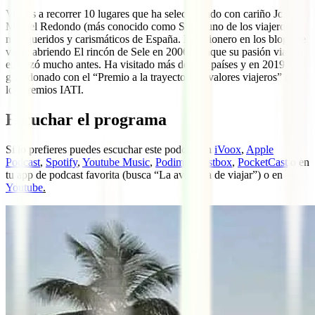
Vamos a recorrer 10 lugares que ha seleccionado con cariño José
Miguel Redondo (más conocido como Sele), uno de los viajeros
más queridos y carismáticos de España. Fue pionero en los blogs de
viaje, abriendo El rincón de Sele en 2006, aunque su pasión viajera
empezó mucho antes. Ha visitado más de 100 países y en 2019 fue
galardonado con el “Premio a la trayectoria y valores viajeros” en
los Premios IATI.
Escuchar el programa
Si lo prefieres puedes escuchar este podcast en
iVoox
,
Apple
Podcast
,
Spotify
,
Youtube Music
,
Podimo
,
Castbox
,
PocketCast
o en
tu app de podcast favorita (busca “La aventura de viajar”) o en
Youtube
.