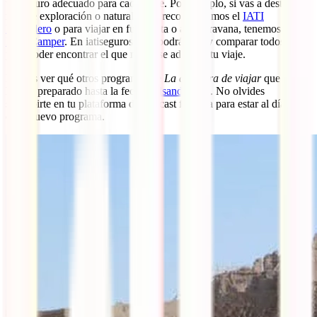
un seguro adecuado para cada viaje. Por ejemplo, si vas a destinos
más de exploración o naturaleza te recomendamos el
IATI
Mochilero
o para viajar en furgoneta o autocaravana, tenemos el
IATI Camper
. En iatiseguros.com podrás ver y comparar todos ellos,
para poder encontrar el que mejor se adapte a tu viaje.
Puedes ver qué otros programas de
La aventura de viajar
que
hemos preparado hasta la fecha
pulsando aquí
. No olvides
suscribirte en tu plataforma de podcast favorita para estar al día de
cada nuevo programa.