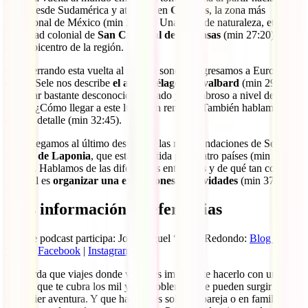
norte desde Sudamérica y aterrizar en
Chiapas
, la zona más
meridional de México (min 26:01). Una zona de naturaleza, etnias y
la ciudad colonial de
San Cristóbal de las Casas
(min 27:20), que
es el epicentro de la región.
Casi cerrando esta vuelta al mundo sonora, regresamos a Europa,
donde Sele nos describe
el archipiélago de Svalbard
(min 29:55),
un lugar bastante desconocido, aislado y asombroso a nivel de
fauna. ¿Cómo llegar a este lugar tan remoto? También hablamos de
ello en detalle (min 32:45).
Y así llegamos al último destino en las recomendaciones de Sele:
la
región de Laponia
, que está repartida por cuatro países (min
34:36). Hablamos de las diferencias entre ellas y de qué tan costoso
y difícil es
organizar una excursiones y actividades
(min 37:03).
Más información y referencias
En este podcast participa: José Miguel “Sele” Redondo:
Blog de
viajes
|
Facebook
|
Instagram
Recuerda que viajes donde viajes es importante hacerlo con un buen
seguro que te cubra los mil y un problemas que pueden surgir en
cualquier aventura. Y que hay viajes solo, en pareja o en familia, hay