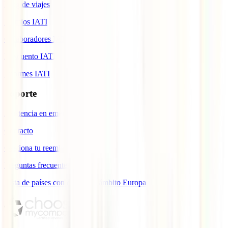
Blog de viajes
Premios IATI
Colaboradores IATI
Descuento IATI
Informes IATI
Soporte
Asistencia en emergencias
Contacto
Gestiona tu reembolso
Preguntas frecuentes
Lista de países con cobertura ámbito Europa