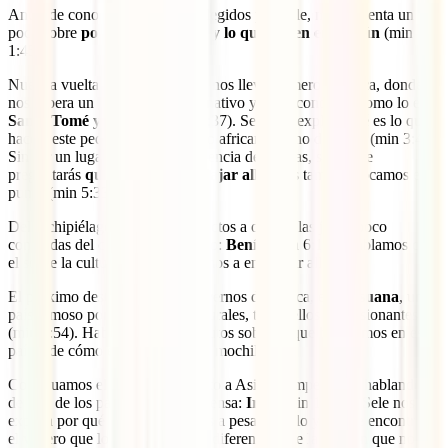
Antes de conocer los destinos elegidos por Sele, nos comenta un
poco sobre
por qué los escogió y lo que tienen en común
(min
1:45).
Nuestra vuelta al mundo sonora nos lleva primero a África, donde
nos espera un gran destino alternativo y poco conocido como lo es
Santo Tomé y Príncipe
(min 2:37). Sele nos explica qué es lo que
hace a este pequeño archipiélago africano digno de visita (min 3:41).
Sin ser un lugar con mucha afluencia de turistas, seguro te
preguntarás
qué tan difícil es viajar allí
; pues también tocamos ese
punto (min 5:33).
Del archipiélago nos vamos directos a otra de las joyas poco
conocidas del continente africano:
Benín
(min 6:12). Hablamos con
el sobre la cultura y qué nos vamos a encontrar allí.
El próximo destino, aún sin movernos de África, es
Botsuana
, un
país famoso por sus parques naturales, todos ellos impresionantes
(min 9:54). Hablamos unos minutos sobre lo que hallaremos en este
país y de cómo es la experiencia mochilera.
Continuamos el viaje con un salto a Asia. Y empezamos hablando
de uno de los países con peor prensa:
Irán
(min 12:20). Sele nos
explica por qué escogió este país a pesar de ello y qué se encontrará
el viajero que lo visite… y cuán diferente es de la imagen que nos