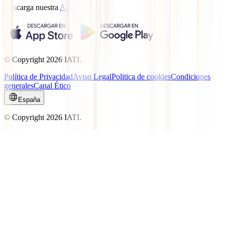
Descarga nuestra
App.
© Copyright
2026
IATI.
Política de Privacidad
Aviso Legal
Politica de cookies
Condiciones
generales
Canal Ético
España
© Copyright
2026
IATI.