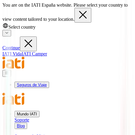
You are on the IATI España website. Please select your country to
view content tailored to your location.
Select country
Continue
IATI Vida
IATI Camper
Seguros de Viaje
Mundo IATI
Soporte
Blog