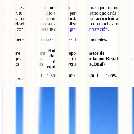
Las que te acabamos de mostrar son las coberturas que no pueden
faltar en tu seguro de viaje a Túnez para asegurarte que estás en las
mejores manos en todo momento.
Todas ellas están incluidas en tu
IATI Mochilero
pero esta súper póliza cuenta con muchas más que
puedes consultar en detalle en
su página de contratación
.
Aquí puedes ver las cifras de algunas de las principales:
Robo y
Seguro
Cobertura
Deportes
Gastos de
daños
de viaje a
Gastos
de
anulación
Repatriación
de
Túnez
Médicos
aventura
(opcional)
equipaje
IATI
600.000 €
1.500 €
100%
3.500 €
100%
Mochilero