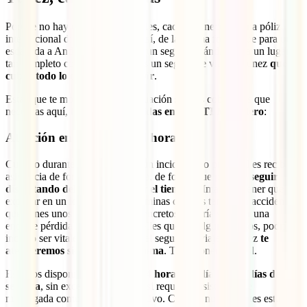
Porque no hay dos destinos iguales, cada uno necesita una póliza
internacional diseñada para él. Así, de la misma forma que para una
escapada a Andorra te basta con un seguro estándar, para un lugar
tan completo como este necesitas un seguro de viaje a Túnez
que
cubra todo lo que ahí vas a vivir
.
Estas que te mostramos a continuación son las coberturas que
necesitas aquí,
todas ellas incluidas en tu IATI Mochilero
:
Atención en tu idioma 24 horas
Cuando durante un viaje sufres un incidente, lo principal es recibir
asistencia de forma ágil y sencilla, de forma que
puedas seguir
disfrutando del país sin perder el tiempo
. ¿Imaginas tener que
explicar en un idioma que no dominas que has tenido un accidente o
que tienes unos síntomas muy concretos? Podría suponer una
enorme pérdida de tiempo y detalles que, en algunos casos, podrían
incluso ser vitales. Por ello, con el seguro de viaje a Túnez
te
atenderemos siempre en tu idioma
. Te lo ponemos fácil.
Estamos disponibles para ti
las 24 horas del día y los 7 días de la
semana
, sin excepciones. Tanto si requieres asistencia de
madrugada como si es un día festivo. Cuando nos necesites estamos