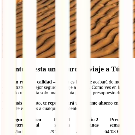
Cuánto cuesta un seguro de viaje a Túnez
La
gran relación calidad – precio
es lo que te acabará de mostrar
que se trata del mejor seguro de viaje a Túnez. Como ves en la tabla,
el precio representa solo una diminuta parte del presupuesto de viaje.
Y, además de barato,
te representará un enorme ahorro
en caso
de que te enfrentes a cualquier incidente.
Seguro médico
Precio 1
Precio 2
Precio 3
internacional
semana
semanas
semanas
IATI Mochilero
29’26 €
46’62 €
64’08 €