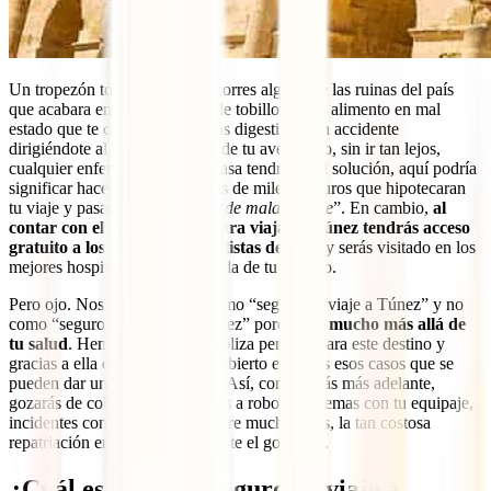
Un tropezón tonto mientras recorres alguna de las ruinas del país
que acabara en una torcedura de tobillo, algún alimento en mal
estado que te causara problemas digestivos, un accidente
dirigiéndote al siguiente punto de tu aventura o, sin ir tan lejos,
cualquier enfermedad que en casa tendría fácil solución, aquí podría
significar hacer frente a facturas de miles de euros que hipotecaran
tu viaje y pasar por hospitales “
de mala muerte
”. En cambio,
al
contar con el mejor seguro para viajar a Túnez tendrás acceso
gratuito a los mejores especialistas del país
y serás visitado en los
mejores hospitales sin pagar nada de tu bolsillo.
Pero ojo. Nos referimos a él como “seguro de viaje a Túnez” y no
como “seguro médico para Túnez” porque v
a mucho más allá de
tu salud
. Hemos diseñado la póliza perfecta para este destino y
gracias a ella estarás también cubierto en todos esos casos que se
pueden dar un viaje como este. Así, como verás más adelante,
gozarás de coberturas enfocadas a robo, problemas con tu equipaje,
incidentes con transportes y, entre muchas más, la tan costosa
repatriación en la que tanto insiste el gobierno.
¿Cuál es el mejor seguro de viaje a