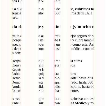
de Daños Corporales en vehículo a motor
.
Gracias a ella, si tienes un accidente de este tipo,
cubrimos también
tu asistencia médica
dentro de los 600.000 euros de tu IATI
Mochilero.
Pérdida de equipaje y robo incluido (y mucho más)
Como ya te avanzábamos antes, se trata del mejor seguro de viaje a
Túnez porque
va mucho más allá de la salud
y cubre también esos
otros aspectos que se pueden dar en un destino como este. Así,
además de enormes coberturas para asistencia médica, contarás
también con:
Desplazamiento de un familiar: hasta 600 euros
Convalecencia en el hotel: hasta 840 euros
Repatriación: 100% incluida
Robo y daños al equipaje: hasta 1.500 euros
Demora en la salida del medio de transporte: hasta 270 euros
Demora en la entrega del equipaje facturado: hasta 300 euros
Anulación de la salida del medio de transporte: hasta 90 euros
Extensión del viaje obligada: hasta 500 euros
No solo eso. Con este seguro tendrás acceso exclusivo a nuestra
app. Desde ella podrás
usar el innovador Chat Médico
y recibir