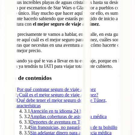
Desde sus increíbles playas de aguas cristalinas hasta su desierto,
pasando por escenarios de Star Wars o Gladiator a pueblos con un
encanto único. Hay mucho que hacer aquí y, por ello, es sumamente
importante hacerlo sabiendo que estarás protegido de inicio a fin de
tu aventura con
el mejor seguro de viaje a Túnez
.
De ello precisamente te vamos a hablar, en detalle, en esta guía.
Descubre aquí cuál es el mejor seguro para Túnez, cuáles son las
coberturas que necesitas en una aventura así y cómo hacerte con
ellas al mejor precio.
Ve pensando ya qué te vas a llevar en tu equipaje, porque en breves
minutos ya tendrás tu IATI para viajar totalmente cubierto.
Tabla de contenidos
1
Por qué contratar seguro de viaje a Túnez
2
¿Cuál es el mejor seguro de viaje a Túnez?
3
Qué debe tener el mejor seguro de viaje Túnez,
características
3.1
Atención en tu idioma 24 horas
3.2
Amplias coberturas de asistencia médica
3.3
Deportes de aventura en Túnez
3.4
Sin franquicias, no pagarás nada de tu bolsillo
3.5
Sin adelantar dinero para asistencia médica