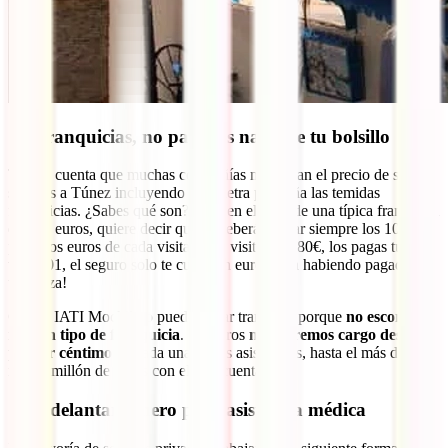
Sin franquicias, no pagarás nada de tu bolsillo
Ten en cuenta que muchas compañías maquillan el precio de sus
seguros a Túnez incluyendo en la letra pequeña las temidas
franquicias. ¿Sabes qué son? Pues en el caso de una típica franquicia
de 100 euros, quiere decir que tú deberás pagar siempre los 100
primeros euros de cada visita. Si la visita vale 80€, los pagas tú. Si
vale 101, el seguro solo te cubre un euro, ¡aun habiendo pagado por
tu póliza!
Con el IATI Mochilero puedes estar tranquilo porque
no esconde
ningún tipo de franquicia
. Nosotros
nos haremos cargo desde el
primer céntimo
de cada una de tus asistencias, hasta el más de
medio millón de euros con el que cuentas.
Sin adelantar dinero para asistencia médica