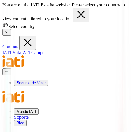
You are on the IATI España website. Please select your country to
view content tailored to your location.
Select country
Continue
IATI Vida
IATI Camper
Seguros de Viaje
Mundo IATI
Soporte
Blog