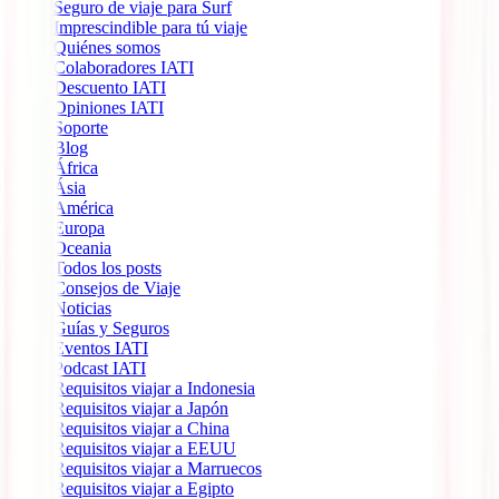
Seguro de viaje para Surf
Imprescindible para tú viaje
Quiénes somos
Colaboradores IATI
Descuento IATI
Opiniones IATI
Soporte
Blog
África
Ásia
América
Europa
Oceania
Todos los posts
Consejos de Viaje
Noticias
Guías y Seguros
Eventos IATI
Podcast IATI
Requisitos viajar a Indonesia
Requisitos viajar a Japón
Requisitos viajar a China
Requisitos viajar a EEUU
Requisitos viajar a Marruecos
Requisitos viajar a Egipto