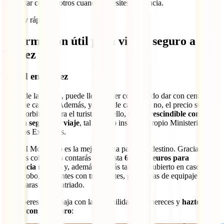
contactar con nosotros cuando necesites asistencia.
¡Fácil y rápido!
Información útil para viajar seguro a
Túnez
Salud en Túnez
Fuera de la capital, puede llegar a ser complicado dar con centros de
salud de calidad. Además, ya sean de calidad o no, el precio suele
ser desorbitado para el turista. Por ello,
es imprescindible contar
con un seguro de viaje
, tal y como insiste el propio Ministerio de
Asuntos Exteriores.
El IATI Mochilero es la mejor póliza para este destino. Gracias a sus
grandes coberturas contarás con hasta
600.000 euros para
asistencia médica
y, además, estarás también cubierto en casos
como robo, incidentes con transportes, problemas de equipaje o si
necesitaras ser repatriado.
No esperes más, viaja con la tranquilidad que mereces y
hazte
ahora con tu seguro
: