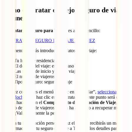
Cómo contratar el mejor seguro de viaje
a Túnez
Contratar tu seguro para Túnez
es así de sencillo:
CONTRATAR SEGURO DE VIAJE A TÚNEZ
En el menú deberás introducir los datos de tu viaje:
Tu lugar de residencia
El destino del viaje: en este caso Túnez
Las fechas de inicio y fin del viaje
El número de viajeros
Tipo de seguro: seguro de viaje
Una vez completes el menú has clic en “Calcular”,
selecciona el
IATI Mochilero
y haz clic en “Contratar”. En este punto será cuando
puedas hacerte con el
Complemento de Anulación de Viaje
, el
favorito de miles de viajeros que ya ha ayudado a recuperar miles de
euros. ¡Vale totalmente la pena!
Rellena tu información personal, haz el pago y recibirás un mail con
la información de tu seguro de viaje a Túnez y los detalles para