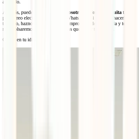
a tu lado.
Además, puedes
contactar con nosotros de forma gratuita
tanto
por correo electrónico como por WhatsApp. Si prefieres hacerlo por
teléfono, haznos llegar luego el comprobante de la llamada y te la
reembolsaremos para que no tengas que pagar tú el coste.
Gratis, en tu idioma y 24 horas.