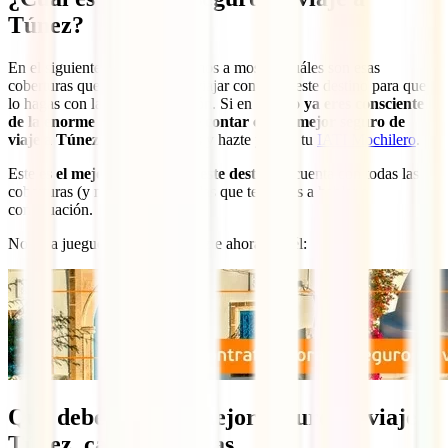
Túnez?
En el siguiente apartado te vamos a mostrar cuáles son esas
coberturas que, sí o sí, deben viajar contigo a este destino para que
lo hagas con la mejor protección. Si en tu caso
ya eres consciente
de la enorme importancia de contar con el mejor seguro de
viaje a Túnez
, no esperes más y hazte ya con tu
IATI Mochilero
.
Este
es el mejor seguro para este destino
y cuenta con todas las
coberturas (y muchas más) de las que te vamos a hablar a
continuación.
No te la juegues en Túnez y hazte ahora con él:
Qué debe tener el mejor seguro de viaje
Túnez, características