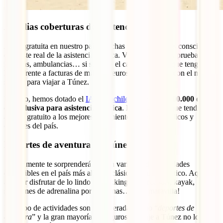
Amplias coberturas de asistencia médica
Al ser gratuita en nuestro país, muchas veces no somos conscientes
del coste real de la asistencia médica. Visitas, ingresos, pruebas
médicas, ambulancias… si se diera el caso es posible que tengas que
hacer frente a facturas de miles de euros si no cuentas con el mejor
seguro para viajar a Túnez.
Por ello, hemos dotado el
IATI Mochilero
con hasta
600.000 euros
en exclusiva para asistencia médica
. Esto significa que tendrás
acceso gratuito a los mejores tratamientos, centros médicos y
doctores del país.
Deportes de aventura en Túnez
Seguramente te sorprenderá la gran variedad de actividades
disponibles en el país más allá del clásico circuito turístico. Aquí vas
a poder disfrutar de lo lindo de trekkings, buceo, surf, kayak,
subidones de adrenalina por las dunas… ¡qué maravilla!
Este tipo de actividades son consideradas como “
deportes de
aventura
” y la gran mayoría de seguros de viaje a Túnez no los