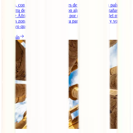
Etiopía, con sus más de 100 millones de habitantes, es un país con
una tierra de contrastes naturales, con algunas de las montañas más
altas de África y a la vez con zonas por debajo del nivel del mar,
grandes zonas de cafetales y por otra parte lugares áridos y volcanes
en activo que quitan [...]
Leer más