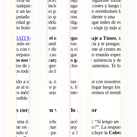
La mayoría de seguros privados trabajan de la siguiente forma: si
tienes cualquier tipo de incidente, pagas tú los costes y luego has de
empezar un largo proceso para conseguir que te reembolsen lo que
te has gastado. En el caso que sufrieras un accidente o una
enfermedad grave, te podrías ver obligado a pagar miles de euros de
tu propio bolsillo, hipotecando por completo tu viaje (y más allá).
Con el
IATI Mochilero
,
el mejor seguro de viaje a Túnez
, todo es
mucho más sencillo. Cuando requieras asistencia y te pongas en
contacto con nosotros, te dirigiremos rápidamente al centro médico
mejor preparado para tu caso. Al llegar ahí ya te estarán esperando y
nosotros nos haremos cargo de los gastos
de asistencia y de los
derivados de pruebas, ingresos e incluso medicamentos. Te lo
ponemos todo mucho más fácil.
Si, debido a una urgencia, no pudieras contactar con nosotros antes
de visitar al médico, no te preocupes. Haznos llegar luego los
informes médicos y facturas pertinentes y te haremos el reembolso lo
antes posible.
Daños corporales en vehículo a motor
Esta es una duda que muchos nos hacéis llegar: “
Si tengo un
accidente en carretera, ¿también estoy cubierto?
”. La respuesta es
un rotundo sí. Tu seguro para viajar a Túnez incluye la
Cobertura