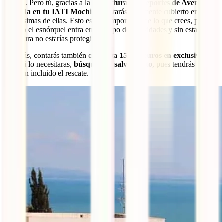
cubren. Pero tú, gracias a la
Cobertura de Deportes de Aventura
incluida en tu IATI Mochilero
estarás totalmente cubierto en
muchísimas de ellas. Esto es más importante de lo que crees, pues
incluso el esnórquel entra en este tipo de actividades y sin esta
cobertura no estarías protegido.
Además, contarás también con hasta
15.000 euros en exclusiva
para, si lo necesitaras,
búsqueda y salvamento
, pues tendrás
también incluido el rescate.