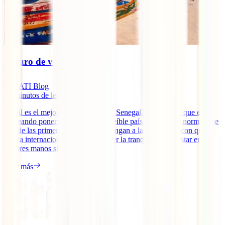
Seguro de viaje a Senegal
IATI Blog
12
minutos de lectura
¿Cuál es el mejor seguro de viaje a Senegal? En caso de que estés
planeando poner rumbo a este increíble país africano, es normal que
una de las primeras cosas que te vengan a la cabeza sea con qué
póliza internacional viajar para tener la tranquilidad de estar en las
mejores manos si algo te [...]
Leer más