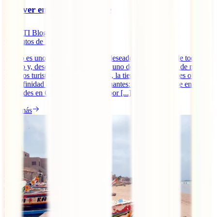
Qué ver en Luxor por libre
IATI Blog
9
minutos de lectura
Egipto es uno de los destinos más deseados por viajeros de todo el
mundo y, desde hace unos años, es uno de los países más de moda
entre los turistas. No es para menos, la tierra de los faraones ofrece
una infinidad de experiencias fascinantes: desde adentrarse en las
pirámides en Guiza hasta navegar por [...]
Leer más