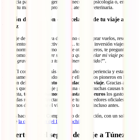
asistencia para medicina general, ginecología, psicología o, en caso
de que tu mascota tenga problemas, atención veterinaria.
Opción de anulación – cancelación de tu viaje a
Túnez
Un viaje de este calibre va de la mano de comprar vuelos, reservar
alojamientos, contratar actividades… toda una inversión viajera. Por
ello es normal que tú, como miles de otros viajeros, te preguntes
cosas como: “¿
Qué ocurre si tuviera que cancelar mi viaje por un
motivo grave?, ¿Perdería todo el dinero invertido?
”.
En IATI contamos con más de 135 años de experiencia y estamos
continuamente actualizándonos. Por ello, fuimos pioneros en la
creación del
Complemento de Anulación de viaje
. Gracias a él, si
tuvieras que anular tu viaje por alguna de las muchas causas tenidas
en cuenta,
te reembolsamos con hasta 3.500 euros
los gastos que
no puedas recuperar directamente de tus proveedores oficiales.
Cuidamos de ti durante el viaje, pero también incluso antes.
Puedes hacerte con el Complemento de Anulación, con un solo clic,
durante
la contratación del IATI Mochilero
.
Cobertura del seguro de viaje a Túnez