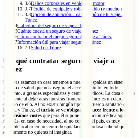
3.6
Daños corporales en vehículo a motor
3.7
Pérdida de equipaje y robo incluido (y mucho más)
3.8
Opción de anulación – cancelación de tu viaje a
Túnez
4
Cobertura del seguro de viaje a Túnez
5
Cuánto cuesta un seguro de viaje a Túnez
6
Cómo contratar el mejor seguro de viaje a Túnez
7
Información útil para viajar seguro a Túnez
7.1
Salud en Túnez
Por qué contratar seguro de viaje a
Túnez
Mientras estamos en casa tenemos a nuestras espaldas un sistema
público de salud que nos asegura el acceso gratuito, en todo
momento, a grandes especialistas y centros médicos. La cosa cambia
totalmente al dejar atrás nuestras fronteras y Túnez es un claro
ejemplo de ello. Al no existir ningún tipo de acuerdo sanitario entre
España y Túnez,
el turista se ve obligado a hacer frente a los
elevadísimos costes
que para él supone la atención médica aquí.
Además, en caso de necesidad, al no conocer el país, es muy
probable acabar en un centro hospitalario de dudosa calidad que
seguramente no quieras ni imaginar.