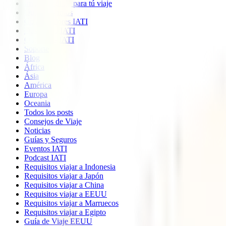
Imprescindible para tú viaje
Quiénes somos
Colaboradores IATI
Descuento IATI
Opiniones IATI
Soporte
Blog
África
Ásia
América
Europa
Oceania
Todos los posts
Consejos de Viaje
Noticias
Guías y Seguros
Eventos IATI
Podcast IATI
Requisitos viajar a Indonesia
Requisitos viajar a Japón
Requisitos viajar a China
Requisitos viajar a EEUU
Requisitos viajar a Marruecos
Requisitos viajar a Egipto
Guía de Viaje EEUU