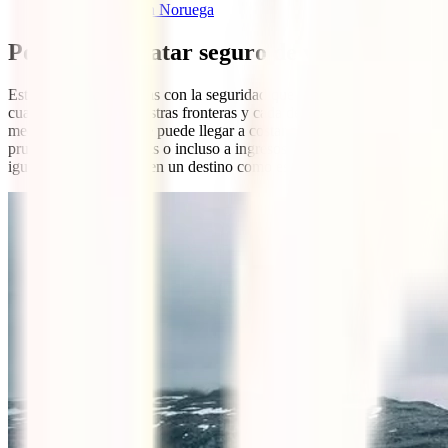
7.1
Salud en Noruega
Por qué contratar seguro de viaje a Norue
Estando en casa cuentas con la seguridad que te da el saber que dispon
cuando dejas atrás nuestras fronteras y cada destino tiene unas particu
medianamente grave te puede llegar a costar miles de euros en facturas
pruebas, visitas médicas o incluso a ingresos, ya que
la Tarjeta Sani
igualmente (y mucho, en un destino como este).