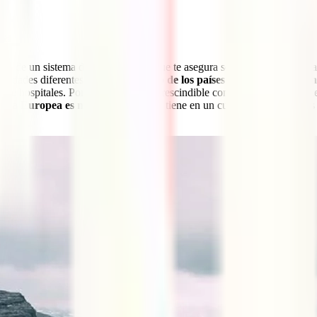
ga
es de un sistema de salud público que te asegura ser atendido de forma 
laridades diferentes.
Noruega es uno de los países más caros del mundo
 de hospitales. Por ello, se hace imprescindible contar con un seguro de
taria Europea es muy limitada
y no tiene en un cuenta ninguno de los 