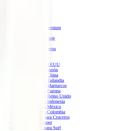
IATI Estrella
IATI Estándar
IATI Familia
IATI Escapadas
IATI Mochilero
IATI Anulación Premium
IATI Básico
IATI Anual Multiviaje
IATI Air Help
IATI Grandes Viajeros
IATI Estudios
Seguros de Viaje
Seguro de viaje a EEUU
Seguro de viaje a Japón
Seguro de viaje a China
Seguro de viaje a Tailandia
Seguro de viaje a Marruecos
Seguro de viaje a Europa
Seguro de viaje a Reino Unido
Seguro de viaje a Indonesia
Seguro de viaje a México
Seguro de viaje a Colombia
Seguro de viaje para Cruceros
Seguro para Camper
Seguro de viaje para Surf