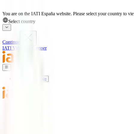
You are on the IATI España website. Please select your country to view
Select country
Continue
IATI Vida
IATI Camper
Seguros de Viaje
Mundo IATI
Soporte
Blog
Seguros de Viaje