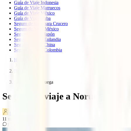
Guía de Viaje Indonesia
Guía de Viaje Marruecos
Guía de Viaje México
Guía de Viaje Cuba
Seguro de viaje para Crucero
Seguro de Viaje México
Seguro de viaje Japón
Seguro de viaje Tailandia
Seguro de viaje China
Seguro de viaje Colombia
Home
Blog
Seguro viaje noruega
Seguro de viaje a Noruega
IATI Blog
11
minutos de lectura
1