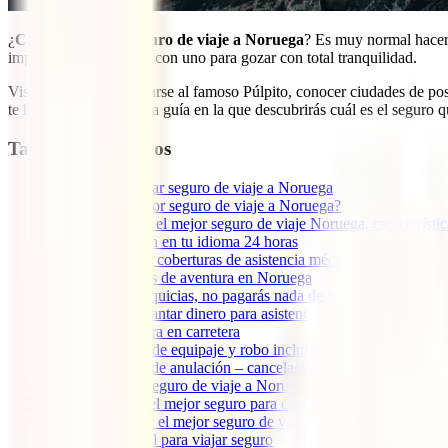
¿
Cuál es el mejor seguro de viaje a Noruega
? Es muy normal hacerse
imprescindible hacerse con uno para gozar con total tranquilidad.
Visitar glaciares, asomarse al famoso Púlpito, conocer ciudades de pos
te hemos preparado esta guía en la que descubrirás cuál es el seguro q
Tabla de contenidos
1
Por qué contratar seguro de viaje a Noruega
2
¿Cuál es el mejor seguro de viaje a Noruega?
3
Qué debe tener el mejor seguro de viaje Noruega, característic
3.1
Atención en tu idioma 24 horas
3.2
Amplias coberturas de asistencia médica
3.3
Deportes de aventura en Noruega
3.4
Sin franquicias, no pagarás nada de tu bolsillo
3.5
Sin adelantar dinero para asistencia médica
3.6
Cobertura en carretera
3.7
Pérdida de equipaje y robo incluido
3.8
Opción de anulación – cancelación de tu viaje a Norue
4
Cobertura del seguro de viaje a Noruega
5
Cuánto cuesta el mejor seguro para este viaje
6
Cómo contratar el mejor seguro de viaje a Noruega
7
Información útil para viajar seguro a Noruega