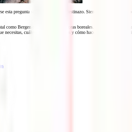
 esta pregunta si vas a visitar este destinazo. Siendo un país con tanto
tal como Bergen o ir a la caza de auroras boreales… no te van a faltar 
ue necesitas, cuáles son sus coberturas y cómo hacerte con él en un abrir
as
ga