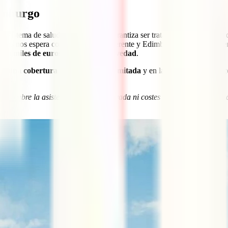
dimburgo
n sistema de salud público que te garantiza ser tratado, sin pagar nada d
tamos nos espera con una realidad diferente y Edimburgo es un buen eje
r a miles de euros en casos de gravedad
.
ne
una cobertura realmente muy limitada
y en la mayoría de los poc
rte:
. No cubre la asistencia sanitaria privada ni costes tales como el vuelo 