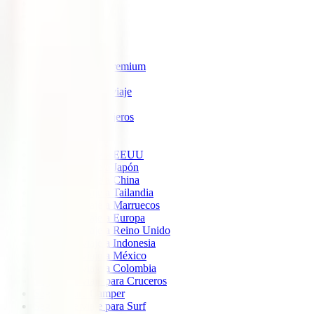
IATI Estrella
IATI Estándar
IATI Familia
IATI Escapadas
IATI Mochilero
IATI Anulación Premium
IATI Básico
IATI Anual Multiviaje
IATI Air Help
IATI Grandes Viajeros
IATI Estudios
Seguros de Viaje
Seguro de viaje a EEUU
Seguro de viaje a Japón
Seguro de viaje a China
Seguro de viaje a Tailandia
Seguro de viaje a Marruecos
Seguro de viaje a Europa
Seguro de viaje a Reino Unido
Seguro de viaje a Indonesia
Seguro de viaje a México
Seguro de viaje a Colombia
Seguro de viaje para Cruceros
Seguro para Camper
Seguro de viaje para Surf