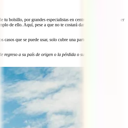
e tu bolsillo, por grandes especialistas en centros sanitarios de primer
mplo de ello. Aquí, pese a que no te costará dar con buenos centros
os casos que se puede usar, solo cubre una parte pequeña de los
de regreso a su país de origen o la pérdida o sustracción de sus