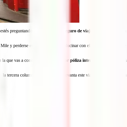
 estés preguntando cuál es
el mejor seguro de viaje a Edimburgo
con 
yal Mile y perderse entre sus leyendas, alucinar con el Museo Nacional 
n la que vas a conocer cuál es
la mejor póliza internacional para vi
s la tercera columna sobre la que se levanta este viaje y aquí tienes tod
ticas