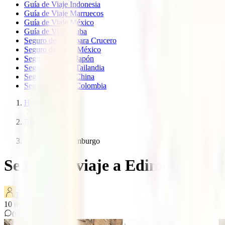
Guía de Viaje Indonesia
Guía de Viaje Marruecos
Guía de Viaje México
Guía de Viaje Cuba
Seguro de viaje para Crucero
Seguro de Viaje México
Seguro de viaje Japón
Seguro de viaje Tailandia
Seguro de viaje China
Seguro de viaje Colombia
Home
Blog
Seguro viaje edimburgo
Seguro de viaje a Edimburgo
IATI Blog
10
minutos de lectura
0