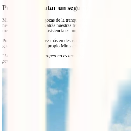
Por qué contratar un seguro de viaje a E
Mientras estás en casa gozas de la tranquilidad que aporta contar con u
nivel. Una vez dejamos atrás nuestras fronteras cada destino que visi
médicos, el precio de la asistencia es muy elevado y
se puede dispara
Por otro lado, la cada vez más en desuso
Tarjeta Sanitaria Europea
tie
gastos. Por ello, hasta el propio Ministerio de Asuntos Exteriores advie
“
La tarjeta sanitaria europea no es una alternativa al seguro de viaje
pertenencias.
”