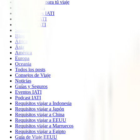
Imprescindible para tú viaje
Quiénes somos
Colaboradores IATI
Descuento IATI
Opiniones IATI
Soporte
Blog
África
Ásia
América
Europa
Oceania
Todos los posts
Consejos de Viaje
Noticias
Guías y Seguros
Eventos IATI
Podcast IATI
Requisitos viajar a Indonesia
Requisitos viajar a Japón
Requisitos viajar a China
Requisitos viajar a EEUU
Requisitos viajar a Marruecos
Requisitos viajar a Egipto
Guía de Viaje EEUU