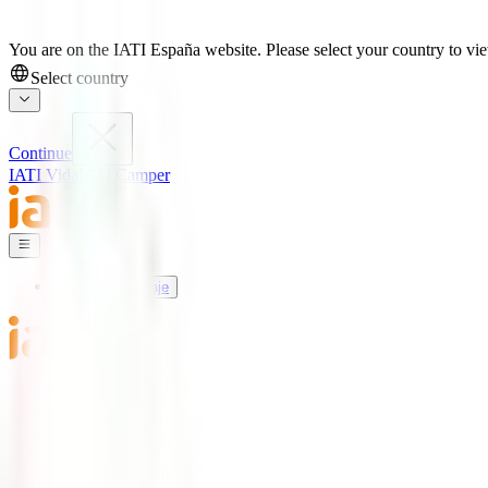
You are on the IATI España website. Please select your country to view
Select country
Continue
IATI Vida
IATI Camper
Seguros de Viaje
Mundo IATI
Soporte
Blog
Seguros de Viaje