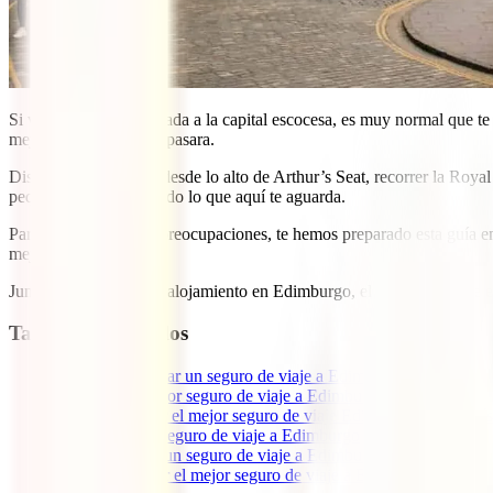
Si vas hacer una escapada a la capital escocesa, es muy normal que te
mejores manos si algo pasara.
Disfrutar de las vistas desde lo alto de Arthur’s Seat, recorrer la Ro
pequeño ejemplo de todo lo que aquí te aguarda.
Para que lo hagas sin preocupaciones, te hemos preparado esta guía e
mejor precio.
Junto a los vuelos y tu alojamiento en Edimburgo, el seguro de viaje e
Tabla de contenidos
1
Por qué contratar un seguro de viaje a Edimburgo
2
¿Cuál es el mejor seguro de viaje a Edimburgo?
3
Qué debe tener el mejor seguro de viaje Edimburgo, caracterís
4
Cobertura del seguro de viaje a Edimburgo
5
Cuánto cuesta un seguro de viaje a Edimburgo
6
Cómo contratar el mejor seguro de viaje a Edimburgo