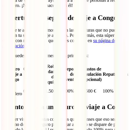
mayoría de viajeros y ha ayudado ya a miles de personas a recuperar
su dinero. ¡Ni dudes en hacerte con él!
Cobertura del seguro de viaje a Congo
Las que te acabamos de mostrar son las coberturas que no pueden
faltar en tu seguro de viaje a Congo. Pero, además, esta súper póliza
cuenta con muchas otras que puedes consultar en
su página de
contratación
.
Aquí puedes ver un resumen de las principales:
Robo y
Seguro
Cobertura
Deportes
Gastos de
daños
de viaje a
Gastos
de
anulación
Repatriación
de
Congo
Médicos
aventura
(opcional)
equipaje
IATI
600.000 €
1.500 €
100%
3.500 €
100%
Mochilero
Cuánto cuesta un seguro de viaje a Congo
Al haber visto todas estas coberturas quizá pienses que eso sea
sinónimo de que tu seguro para viajar a Congo se dispare de precio.
Pues todo lo contrario. Al ser un seguro diseñado 100% para un