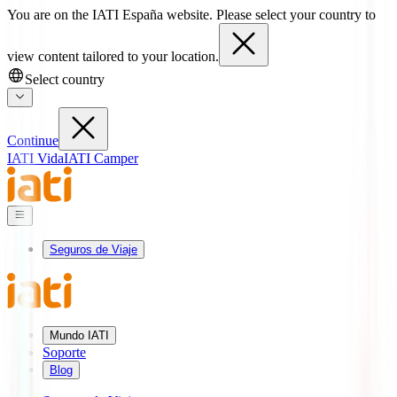
You are on the IATI España website. Please select your country to
view content tailored to your location.
Select country
Continue
IATI Vida
IATI Camper
Seguros de Viaje
Mundo IATI
Soporte
Blog