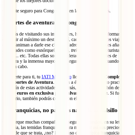
mano de los mejores doctores.
Con este seguro para Congo, estás en las mejores manos.
Deportes de aventura en Congo
Además de visitando sus imperdibles, hay muchas más formas de
exprimir al máximo un destino. Así, cada vez son más los viajeros
que se animan a darle ese chute de adrenalina a sus viajes añadiendo
actividades como esnórquel, buceo,
trekking
, rutas cicloturistas,
kayak… etc. Todas ellas son consideradas como deportes de
aventura y la inmensa mayoría de seguros no te cubre cuando las
llevas a cabo.
Por suerte para ti, tu
IATI Mochilero
lleva incluido el
Complemento
de Deportes de Aventura
. Gracias a él, estarás cubierto practicando
un sinfín de estas actividades. Además, incluye un colchón de hasta
15.000 euros en exclusiva para salvamento y rescate
. Si fuera
necesario, también podrás contar con ello.
Sin franquicias, no pagarás nada de tu bolsillo
Ojo porque muchas compañías de seguros esconden, en su letra
pequeña, las temidas franquicias para maquillar así sus precios.
Sabes de que se trata, ¿no? En el caso de una típica franquicia de