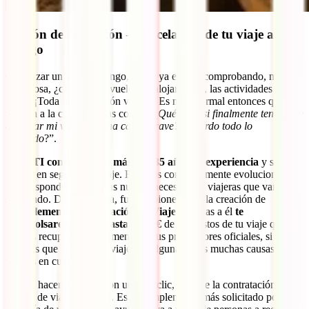
Opción de anulación – cancelación de tu viaje a
Congo
Organizar un viaje a Congo, como ya estarás comprobando, no es
poca cosa, ¿cierto? Los vuelos, el alojamiento, las actividades en el
país…¡Toda una inversión viajera! Es muy normal entonces que te
vengan a la cabeza dudas como, “¿
Qué pasa si finalmente tengo que
cancelar mi viaje por una causa grave?, ¿Pierdo todo lo
invertido
?”.
En
IATI contamos con más de 135 años de experiencia
y somos
líderes en seguros de viaje. Estamos constantemente evolucionando
para responder a todas las nuevas necesidades viajeras que van
surgiendo. De esta forma, fuimos pioneros en la creación de
Complemento de Anulación de Viaje
. Gracias a él
te
reembolsaremos con hasta 3.500€
de los gastos de tu viaje que no
puedas recuperar directamente de tus proveedores oficiales, si
tuvieras que cancelar tu viaje por alguna de las muchas causas
tenidas en cuenta.
Podrás hacerte con él, con un solo clic, durante la contratación de tu
seguro de viaje a Congo. Es el complemento más solicitado por la