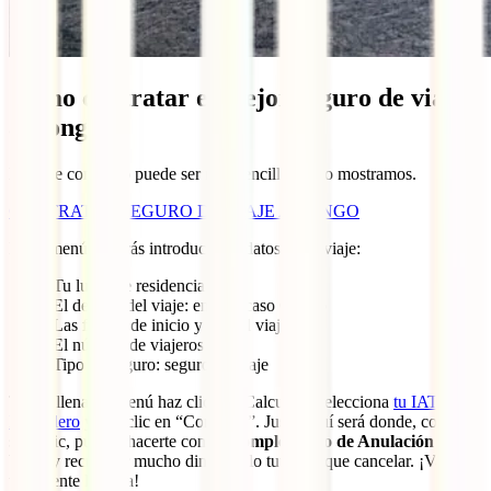
Cómo contratar el mejor seguro de viaje
a Congo
Hacerte con él no puede ser más sencillo. Te lo mostramos.
CONTRATAR SEGURO DE VIAJE A CONGO
En el menú deberás introducir los datos de tu viaje:
Tu lugar de residencia
El destino del viaje: en este caso Congo
Las fechas de inicio y fin del viaje
El número de viajeros
Tipo de seguro: seguro de viaje
Tras rellenar el menú haz clic en “Calcular”, selecciona
tu IATI
Mochilero
y haz clic en “Contratar”. Justo aquí será donde, con un
solo clic, puedas hacerte con tu
Complemento de Anulación de
Viaje
y recuperar mucho dinero si lo tuvieras que cancelar. ¡Vale
totalmente la pena!