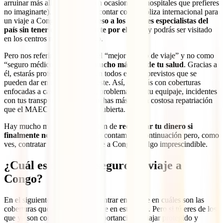
arruinar más allá de tu viaje (en ocasiones en hospitales que prefieres
no imaginarte). En cambio, al contar con tu póliza internacional para
un viaje a Congo
tendrás acceso a los mejores especialistas del
país sin tener que preocuparte por el coste
y podrás ser visitado
en los centros médicos más top.
Pero nos referimos a él como el “mejor seguro de viaje” y no como
“seguro médico” porque
va mucho más allá de tu salud
. Gracias a
él, estarás protegido también en todos esos imprevistos que se
pueden dar en un viaje como este. Así, contarás con coberturas
enfocadas a casos como robo, problemas con tu equipaje, incidentes
con tus transportes o, entre muchas más, la tan costosa repatriación
que el MAEC insiste en tener cubierta.
Hay mucho más, como la opción de
recuperar tu dinero si
finalmente no viajaras
, y te lo contamos a continuación pero, como
ves, contratar un seguro de viaje a Congo es algo imprescindible.
¿Cuál es el mejor seguro de viaje a
Congo?
En el siguiente punto vamos a entrar en detalle en cuáles son las
coberturas que no pueden faltarte en este viaje. Pero si tú eres de los
que ya son conscientes de la importancia de viajar protegido y