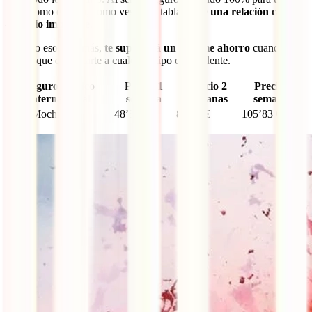
viaje como el tuyo, como ves en la tabla, tiene
una relación calidad
– precio imbatible
.
No solo eso. Además,
te supondrá un enorme ahorro
cuando
tengas que enfrentarte a cualquier tipo de incidente.
Seguro médico
Precio 1
Precio 2
Precio 3
internacional
semana
semanas
semanas
IATI Mochilero
48’52 €
83’18 €
105’83 €