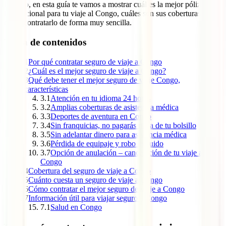
Por ello, en esta guía te vamos a mostrar cuál es la mejor póliza
internacional para tu viaje al Congo, cuáles son sus coberturas y
cómo contratarlo de forma muy sencilla.
Tabla de contenidos
1
Por qué contratar seguro de viaje a Congo
2
¿Cuál es el mejor seguro de viaje a Congo?
3
Qué debe tener el mejor seguro de viaje Congo,
características
3.1
Atención en tu idioma 24 horas
3.2
Amplias coberturas de asistencia médica
3.3
Deportes de aventura en Congo
3.4
Sin franquicias, no pagarás nada de tu bolsillo
3.5
Sin adelantar dinero para asistencia médica
3.6
Pérdida de equipaje y robo incluido
3.7
Opción de anulación – cancelación de tu viaje a
Congo
4
Cobertura del seguro de viaje a Congo
5
Cuánto cuesta un seguro de viaje a Congo
6
Cómo contratar el mejor seguro de viaje a Congo
7
Información útil para viajar seguro a Congo
7.1
Salud en Congo