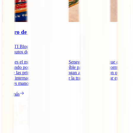
Seguro de viaje a Senegal
IATI Blog
12
minutos de lectura
¿Cuál es el mejor seguro de viaje a Senegal? En caso de que estés
planeando poner rumbo a este increíble país africano, es normal que
una de las primeras cosas que te vengan a la cabeza sea con qué
póliza internacional viajar para tener la tranquilidad de estar en las
mejores manos si algo te [...]
Leer más