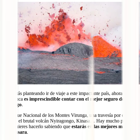
Si te estás planteando ir de viaje a este impactante país, ahora más
que nunca
es imprescindible contar con el mejor seguro de viaje
al Congo
.
El Parque Nacional de los Montes Virunga, una travesía por el río
Congo, el brutal volcán Nyiragongo, Kinasa… Hay mucho por ver
ahí y quieres hacerlo sabiendo que
estarás en las mejores manos si
algo pasara
.