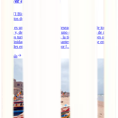
Qué ver en Luxor por libre
IATI Blog
9
minutos de lectura
Egipto es uno de los destinos más deseados por viajeros de todo el
mundo y, desde hace unos años, es uno de los países más de moda
entre los turistas. No es para menos, la tierra de los faraones ofrece
una infinidad de experiencias fascinantes: desde adentrarse en las
pirámides en Guiza hasta navegar por [...]
Leer más