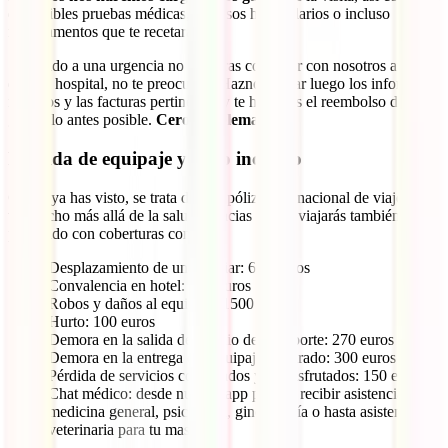
de posibles pruebas médicas, ingresos hospitalarios o incluso
medicamentos que te recetaran.
Si debido a una urgencia no pudieras contactar con nosotros antes
de ir al hospital, no te preocupes. Haznos llegar luego los informes
médicos y las facturas pertinentes y te haremos el reembolso de los
gastos lo antes posible.
Cero problemas
.
Pérdida de equipaje y robo incluido
Como ya has visto, se trata de una póliza internacional de viaje que
va mucho más allá de la salud. Gracias a ello, viajarás también
protegido con coberturas como:
Desplazamiento de un familiar: 600 euros
Convalencia en hotel: 840 euros
Robos y daños al equipaje: 1500 euros
Hurto: 100 euros
Demora en la salida del medio de transporte: 270 euros
Demora en la entrega del equipaje facturado: 300 euros
Pérdida de servicios contratados y no disfrutados: 150 euros
Chat médico: desde nuestra app puedes recibir asistencia de
medicina general, psicología, ginecología o hasta asistencia
veterinaria para tu mascota.