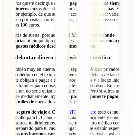
100 euros quiere decir que deberás
pagar de tu bolsillo siempre los
100 primeros euros
de cada asistencia médica que recibas. En el
caso, por ejemplo, de que sufras un accidente y debas ir varias veces
al médico por visitas, curas y pruebas, pagarías cada vez esos
primeros 100 euros.
Pero estás de suerte, porque tu IATI Mochilero
no esconde
franquicias
ni ningún tipo de sorpresas. Nosotros
nos encargamos
de tus gastos médicos desde el primer céntimo
.
Sin adelantar dinero para asistencia médica
Ten también muy en cuenta que los seguros médicos privados que
tienen cobertura en el extranjero (Siempre por debajo de las de
IATI), te obligan a pagar a ti los gastos médicos y a luego iniciar
pesados trámites para conseguir que te los reembolsen. En caso de
algo menor, no sería quizá un gran problema. Pero si sufres un
incidente medianamente importante
podría suponerte pagar de tu
bolsillo miles de euros
durante tu viaje.
Con tu
seguro de viaje a Congo
IATI Mochilero
todo es mucho
más sencillo para ti. Cuando sufras cualquier incidente y contactes
con nosotros, te dirigiremos rápidamente al centro médico cercano
mejor preparado para tu caso. Al llegar ahí ya te estarán esperando y
nosotros nos haremos cargo de los gastos
de la visita, así como los