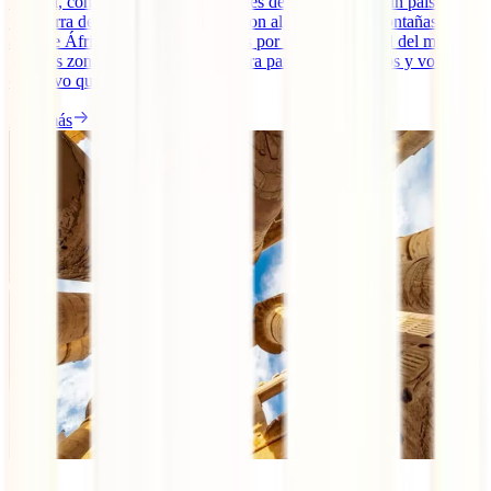
Etiopía, con sus más de 100 millones de habitantes, es un país con
una tierra de contrastes naturales, con algunas de las montañas más
altas de África y a la vez con zonas por debajo del nivel del mar,
grandes zonas de cafetales y por otra parte lugares áridos y volcanes
en activo que quitan [...]
Leer más