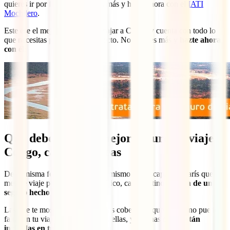
quieres ir por faena, no esperes más y hazte ahora con el
IATI
Mochilero
.
Este ese el mejor seguro para viajar a Congo y cuenta con todo lo
que necesitas para tu viaje perfecto. No esperes más y
hazte ahora
con él
:
Qué debe tener el mejor seguro de viaje
Congo, características
De la misma forma que no es lo mismo una escapada a París que un
mes de viaje por el Sudeste Asiático, cada destino
precisa de un
seguro hecho a medida
.
Las que te mostramos aquí son las coberturas que sí o sí, no pueden
faltar en tu viaje a Congo. Todas ellas, y muchas otras,
están
incluidas en tu IATI Mochilero
.