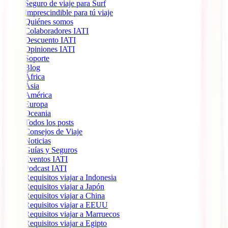
Seguro de viaje para Surf
Imprescindible para tú viaje
Quiénes somos
Colaboradores IATI
Descuento IATI
Opiniones IATI
Soporte
Blog
África
Ásia
América
Europa
Oceania
Todos los posts
Consejos de Viaje
Noticias
Guías y Seguros
Eventos IATI
Podcast IATI
Requisitos viajar a Indonesia
Requisitos viajar a Japón
Requisitos viajar a China
Requisitos viajar a EEUU
Requisitos viajar a Marruecos
Requisitos viajar a Egipto