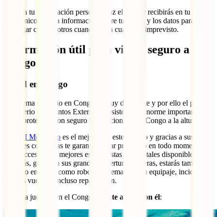
Rellena tu información personal, haz el pago y recibirás en tu correo
electrónico toda la información sobre tu póliza y los datos para
contactar con nosotros cuando surja cualquier imprevisto.
Información útil para viajar seguro a
Congo
Salud en Congo
El sistema sanitario en Congo es muy deficiente y por ello el propio
Ministerio de Asuntos Exteriores insiste en la enorme importancia de
viajar protegido con seguro internacional para Congo a la altura.
El
IATI Mochilero
es el mejor para este destino y gracias a sus
enormes coberturas te garantiza estar protegido en todo momento y
tener acceso a los mejores especialistas y hospitales disponibles.
Además, gracias a sus grandes coberturas viajeras, estarás también
cubierto en casos como robo, problemas con tu equipaje, incidentes
con tus vuelos o incluso repatriación.
No te la juegues en el Congo y
hazte ahora con él
: