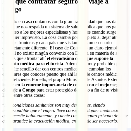
Por qué contratar seguro de viaje a
Congo
Estando en casa contamos con la gran tranquilidad que nos da el
saber que nos respalda un sistema de salud pública que nos garantiza
el acceso a los mejores especialistas y hospitales cuando surge
cualquier imprevisto. La cosa cambia por completo al dejar atrás
nuestras fronteras y cada país que visitamos es un escenario
completamente diferente. El caso de Congo es un claro ejemplo de
ello. Al no existir ningún convenio con España en materia de salud,
tendrás que afrontar ahí
el elevadísimo coste que supone la
atención médica para el turista
. Además, es muy probable que no
te resulte sencillo dar con centros médicos que cumplan los
estándares que conoces puesto que ahí la red de centros médicos es
muy deficiente. Por ello, el propio Ministerio de Asuntos Exteriores
insiste en la enorme importancia de contar con el mejor seguro
de viaje a Congo
para estar protegido de inicio a fin de tu visita.
Dice, entre otras cosas:
“
Las condiciones sanitarias son muy deficientes, siendo
imprescindible que el viajero lleve consigo cualquier medicación
que necesite habitualmente, y cuente con un seguro privado de viaje
que garantice la evacuación médica, en caso de ser necesario.
”