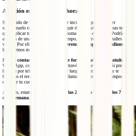
Atención en tu idioma 24 horas
Si estando de viaje surge cualquier incidente, quieres poder
solucionarlo rápido para poder seguir disfrutando. ¿Imaginas tener
que explicar tus síntomas en un idioma que no dominas? Podría ser,
además de una gran pérdida de tiempo, una pérdida de detalles
vitales. Por ello, en IATI
te atenderemos siempre en tu idioma
. Te
lo ponemos muy fácil.
Puedes
contactar con nosotros de forma totalmente gratuita
por
WhatsApp, correo electrónico o a través de nuestra
app
. Si prefieres
hacerlo por teléfono, haznos llegar luego el comprobante y te
haremos el reembolso para que la llamada internacional tampoco
corra de tu cuenta.
Además, estamos a tu disposición
las 24 horas del día y los 7 días
de la semana
.