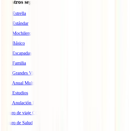
Nuestros seguros
IATI Estrella
IATI Estándar
IATI Mochilero
IATI Básico
IATI Escapadas
IATI Familia
IATI Grandes Viajeros
IATI Anual Multiviaje
IATI Estudios
IATI Anulación Premium
Seguro de viaje COVID
Seguro de Salud